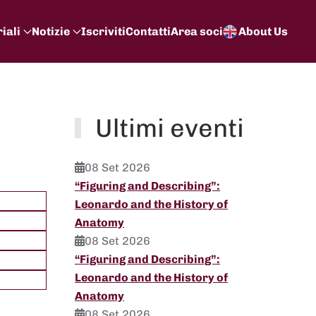
iali
Notizie
Iscriviti
Contatti
Area soci
About Us
Ultimi eventi
08 Set 2026
“Figuring and Describing”:
Leonardo and the History of
Anatomy
08 Set 2026
“Figuring and Describing”:
Leonardo and the History of
Anatomy
08 Set 2026