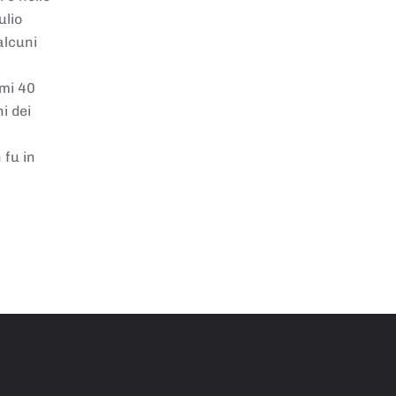
ulio
alcuni
imi 40
i dei
 fu in