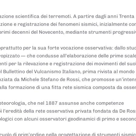
azione scientifica dei terremoti. A partire dagli anni Trenta 
vazione e registrazione dei fenomeni sismici, inizialmente co
e primi decenni del Novecento, mediante strumenti progres
oprattutto per la sua forte vocazione osservativa: dallo stud
tropizzato — che condusse all’elaborazione delle prime scal
ti per la rilevazione e registrazione dei movimenti del suo
 Bullettino del Vulcanismo Italiano, prima rivista al mondo
anziata da Michele Stefano de Rossi, che promosse un’inten
 alla formazione di una fitta rete sismica composta da osse
i Meteorologia, che nel 1887 assunse anche competenze
l’eredità della rete osservativa privata fondata da De Ross
ologici con alcuni osservatori geodinamici di primo e secon
 ruolo di prim’ordine nella progettazione di strumenti sismici