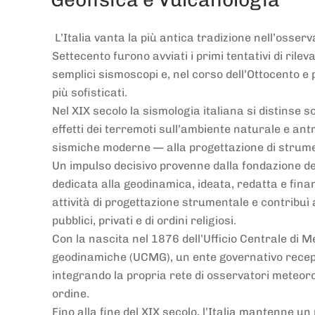
L’Italia vanta la più antica tradizione nell’osserv
Settecento furono avviati i primi tentativi di rile
semplici sismoscopi e, nel corso dell’Ottocento 
più sofisticati.
Nel XIX secolo la sismologia italiana si distinse s
effetti dei terremoti sull’ambiente naturale e an
sismiche moderne — alla progettazione di strumen
Un impulso decisivo provenne dalla fondazione del
dedicata alla geodinamica, ideata, redatta e fin
attività di progettazione strumentale e contribuì
pubblici, privati e di ordini religiosi.
Con la nascita nel 1876 dell’Ufficio Centrale d
geodinamiche (UCMG), un ente governativo recepì 
integrando la propria rete di osservatori meteor
ordine.
Fino alla fine del XIX secolo, l’Italia mantenne un