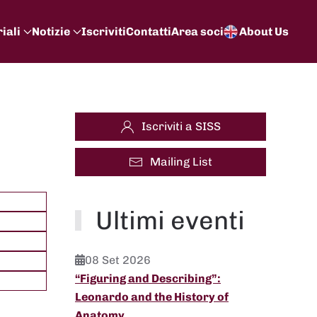
iali
Notizie
Iscriviti
Contatti
Area soci
About Us
Iscriviti a SISS
Mailing List
Ultimi eventi
08 Set 2026
“Figuring and Describing”:
Leonardo and the History of
Anatomy