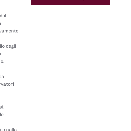
del
n
sivamente
io degli
e
lo.
sa
rvatori
i,
do
 e nello