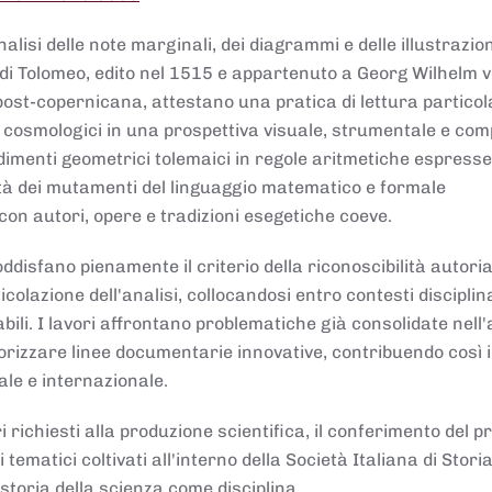
lisi delle note marginali, dei diagrammi e delle illustrazion
di Tolomeo, edito nel 1515 e appartenuto a Georg Wilhelm 
post-copernicana, attestano una pratica di lettura partico
 cosmologici in una prospettiva visuale, strumentale e com
dimenti geometrici tolemaici in regole aritmetiche espresse
sità dei mutamenti del linguaggio matematico e formale
con autori, opere e tradizioni esegetiche coeve.
disfano pienamente il criterio della riconoscibilità autoria
colazione dell'analisi, collocandosi entro contesti disciplin
bili. I lavori affrontano problematiche già consolidate nell
alorizzare linee documentarie innovative, contribuendo così 
ale e internazionale.
 richiesti alla produzione scientifica, il conferimento del p
 tematici coltivati all'interno della Società Italiana di Storia
storia della scienza come disciplina.