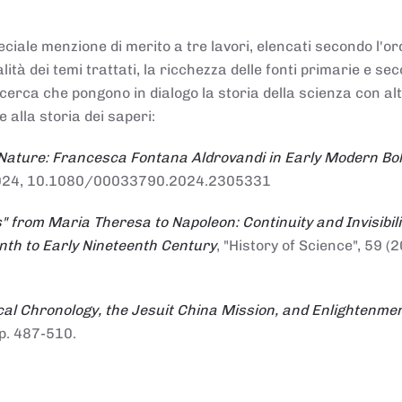
ciale menzione di merito a tre lavori, elencati secondo l'or
nalità dei temi trattati, la ricchezza delle fonti primarie e se
ricerca che pongono in dialogo la storia della scienza con al
e alla storia dei saperi:
 Nature: Francesca Fontana Aldrovandi in Early Modern Bo
io 2024, 10.1080/00033790.2024.2305331
" from Maria Theresa to Napoleon: Continuity and Invisibili
enth to Early Nineteenth Century
, "History of Science", 59 (2
al Chronology, the Jesuit China Mission, and Enlightenme
pp. 487-510.