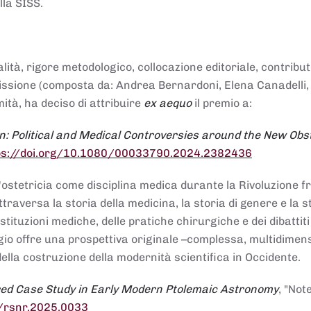
lla SISS.
alità, rigore metodologico, collocazione editoriale, contribu
mmissione (composta da: Andrea Bernardoni, Elena Canadelli,
ità, ha deciso di attribuire
ex aequo
il premio a:
n: Political and Medical Controversies around the New Obst
ps://doi.org/10.1080/00033790.2024.2382436
ll'ostetricia come disciplina medica durante la Rivoluzione 
raversa la storia della medicina, la storia di genere e la st
stituzioni mediche, delle pratiche chirurgiche e dei dibattit
 saggio offre una prospettiva originale –complessa, multidimen
ella costruzione della modernità scientifica in Occidente.
red Case Study in Early Modern Ptolemaic Astronomy
, "Not
8/rsnr.2025.0033