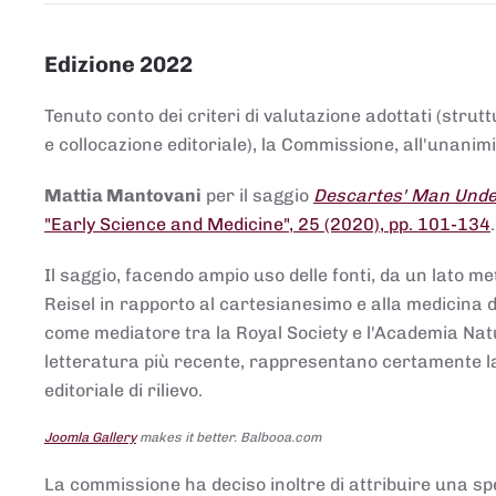
Edizione 2022
Tenuto conto dei criteri di valutazione adottati (strut
e collocazione editoriale), la Commissione, all'unanimit
Mattia Mantovani
per il saggio
Descartes' Man Under
"Early Science and Medicine", 25 (2020), pp. 101-134
Il saggio, facendo ampio uso delle fonti, da un lato me
Reisel in rapporto al cartesianesimo e alla medicina del
come mediatore tra la Royal Society e l'Academia Nat
letteratura più recente, rappresentano certamente la 
editoriale di rilievo.
Joomla Gallery
makes it better. Balbooa.com
La commissione ha deciso inoltre di attribuire una spe