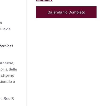
Calendario Completo
to
 Flavia
etrical
francese,
oria delle
i attorno
sionale e
es Rec R