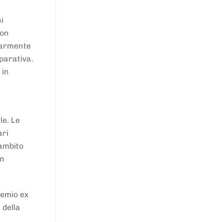
i
von
larmente
parativa.
 in
le. Le
ari
'ambito
in
remio ex
 della