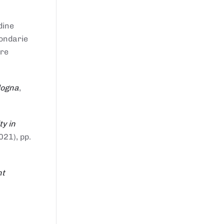
dine
condarie
tre
logna
,
ty in
021), pp.
nt