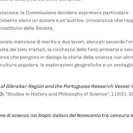
alutazione, la Commissione desidera esprimere particolare
noscimento siano un autore e un'autrice, circostanza che ra
costitutivi della Società.
ciale menzione di merito a due lavori, elencati secondo l'o
nalità dei temi trattati, la ricchezza delle fonti primarie e se
icerca che pongono in dialogo la storia della scienza con altr
 cultura popolare, le esplorazioni geografiche e un ventagli
 of Gibraltar Region and the Portuguese Research Vessel '
0)
, "Studies in History and Philosophy of Science", 115(C), 2
ne di scienza nei biopic italiani del Novecento tra censura e