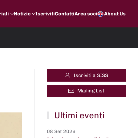
iali
Notizie
Iscriviti
Contatti
Area soci
About Us
Iscriviti a SISS
Mailing List
Ultimi eventi
08 Set 2026