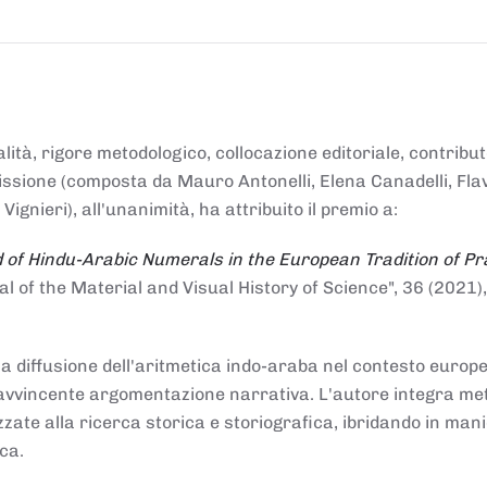
alità, rigore metodologico, collocazione editoriale, contribu
mmissione (composta da Mauro Antonelli, Elena Canadelli, Fla
gnieri), all'unanimità, ha attribuito il
premio
a:
 of Hindu-Arabic Numerals in the European Tradition of Pr
al of the Material and Visual History of Science", 36 (2021),
la diffusione dell'aritmetica indo-araba nel contesto europeo
e e avvincente argomentazione narrativa. L'autore integra me
izzate alla ricerca storica e storiografica, ibridando in man
ca.