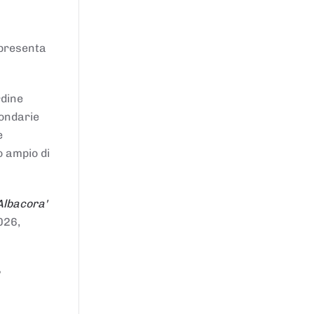
ppresenta
rdine
condarie
e
o ampio di
Albacora'
026,