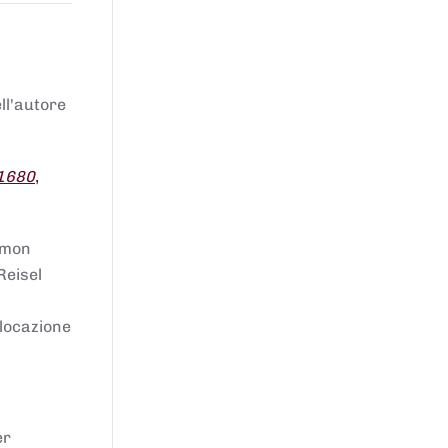
ell'autore
 1680
,
lomon
Reisel
llocazione
er