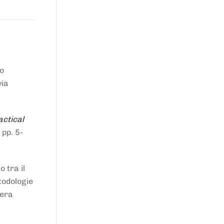
to
via
actical
 pp. 5-
 tra il
todologie
iera