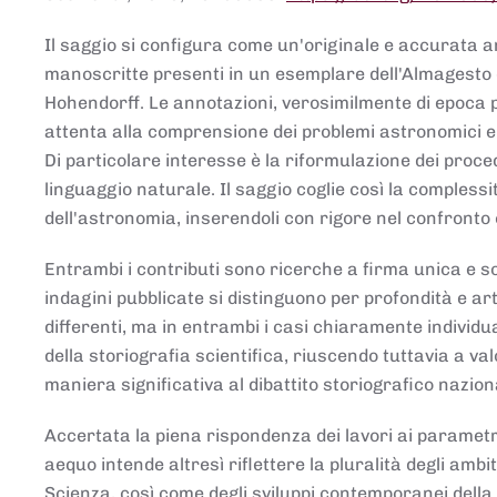
Il saggio si configura come un'originale e accurata ana
manoscritte presenti in un esemplare dell'Almagesto 
Hohendorff. Le annotazioni, verosimilmente di epoca 
attenta alla comprensione dei problemi astronomici e
Di particolare interesse è la riformulazione dei proce
linguaggio naturale. Il saggio coglie così la comples
dell'astronomia, inserendoli con rigore nel confronto 
Entrambi i contributi sono ricerche a firma unica e sod
indagini pubblicate si distinguono per profondità e arti
differenti, ma in entrambi i casi chiaramente individua
della storiografia scientifica, riuscendo tuttavia a v
maniera significativa al dibattito storiografico nazion
Accertata la piena rispondenza dei lavori ai parametri
aequo intende altresì riflettere la pluralità degli ambiti
Scienza, così come degli sviluppi contemporanei della 