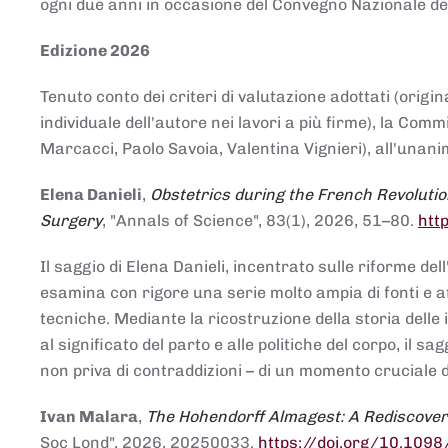
ogni due anni in occasione del Convegno Nazionale de
Edizione 2026
Tenuto conto dei criteri di valutazione adottati (origin
individuale dell'autore nei lavori a più firme), la Co
Marcacci, Paolo Savoia, Valentina Vignieri), all'unanim
Elena Danieli
,
Obstetrics during the French Revolutio
Surgery
, "Annals of Science", 83(1), 2026, 51–80.
htt
Il saggio di Elena Danieli, incentrato sulle riforme de
esamina con rigore una serie molto ampia di fonti e att
tecniche. Mediante la ricostruzione della storia delle i
al significato del parto e alle politiche del corpo, il
non priva di contraddizioni – di un momento cruciale d
Ivan Malara
,
The Hohendorff Almagest: A Rediscove
Soc Lond", 2026, 20250033.
https://doi.org/10.109