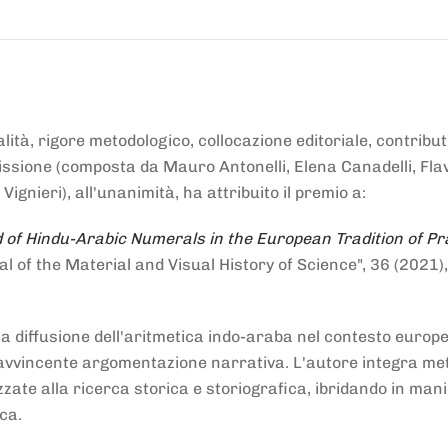
alità, rigore metodologico, collocazione editoriale, contribu
mmissione (composta da Mauro Antonelli, Elena Canadelli, Fla
gnieri), all'unanimità, ha attribuito il
premio
a:
 of Hindu-Arabic Numerals in the European Tradition of Pr
al of the Material and Visual History of Science", 36 (2021),
la diffusione dell'aritmetica indo-araba nel contesto europeo
e e avvincente argomentazione narrativa. L'autore integra me
izzate alla ricerca storica e storiografica, ibridando in man
ca.