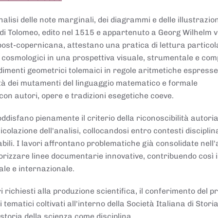
lisi delle note marginali, dei diagrammi e delle illustrazion
di Tolomeo, edito nel 1515 e appartenuto a Georg Wilhelm 
post-copernicana, attestano una pratica di lettura partico
 cosmologici in una prospettiva visuale, strumentale e com
dimenti geometrici tolemaici in regole aritmetiche espresse
sità dei mutamenti del linguaggio matematico e formale
con autori, opere e tradizioni esegetiche coeve.
disfano pienamente il criterio della riconoscibilità autoria
colazione dell'analisi, collocandosi entro contesti disciplin
bili. I lavori affrontano problematiche già consolidate nell
alorizzare linee documentarie innovative, contribuendo così 
ale e internazionale.
 richiesti alla produzione scientifica, il conferimento del p
 tematici coltivati all'interno della Società Italiana di Storia
storia della scienza come disciplina.