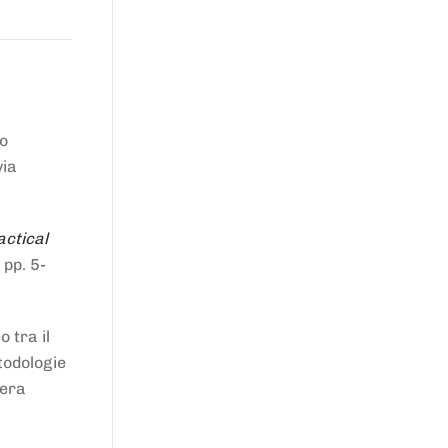
to
via
actical
 pp. 5-
 tra il
todologie
iera