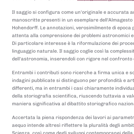
Il saggio si configura come un'originale e accurata ana
manoscritte presenti in un esemplare dell'Almagesto 
Hohendorff. Le annotazioni, verosimilmente di epoca 
attenta alla comprensione dei problemi astronomici e
Di particolare interesse è la riformulazione dei proce
linguaggio naturale. Il saggio coglie così la comples
dell'astronomia, inserendoli con rigore nel confronto 
Entrambi i contributi sono ricerche a firma unica e sod
indagini pubblicate si distinguono per profondità e arti
differenti, ma in entrambi i casi chiaramente individua
della storiografia scientifica, riuscendo tuttavia a v
maniera significativa al dibattito storiografico nazion
Accertata la piena rispondenza dei lavori ai parametri
aequo intende altresì riflettere la pluralità degli ambiti
Scienza, così come degli sviluppi contemporanei della 