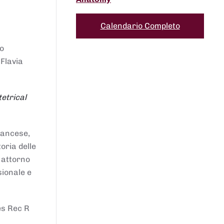
Calendario Completo
to
 Flavia
etrical
francese,
oria delle
i attorno
sionale e
es Rec R