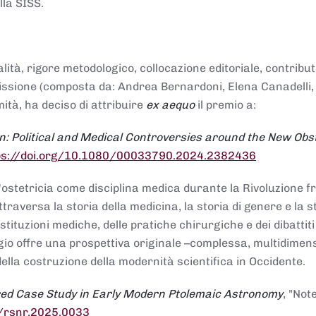
lla SISS.
alità, rigore metodologico, collocazione editoriale, contribu
mmissione (composta da: Andrea Bernardoni, Elena Canadelli,
ità, ha deciso di attribuire
ex aequo
il premio a:
n: Political and Medical Controversies around the New Obst
ps://doi.org/10.1080/00033790.2024.2382436
ll'ostetricia come disciplina medica durante la Rivoluzione 
raversa la storia della medicina, la storia di genere e la st
stituzioni mediche, delle pratiche chirurgiche e dei dibattit
 saggio offre una prospettiva originale –complessa, multidimen
ella costruzione della modernità scientifica in Occidente.
red Case Study in Early Modern Ptolemaic Astronomy
, "Not
8/rsnr.2025.0033