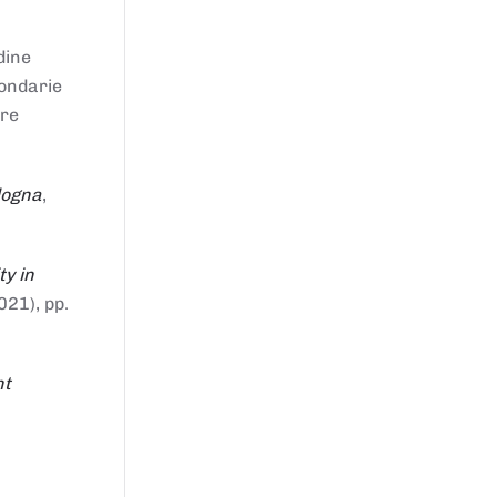
dine
condarie
tre
logna
,
ty in
021), pp.
nt