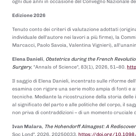
ogni due anni in occasione del Convegno Nazionale de
Edizione 2026
Tenuto conto dei criteri di valutazione adottati (origin
individuale dell'autore nei lavori a più firme), la Co
Marcacci, Paolo Savoia, Valentina Vignieri), all'unanim
Elena Danieli
,
Obstetrics during the French Revolutio
Surgery
, "Annals of Science", 83(1), 2026, 51–80.
htt
Il saggio di Elena Danieli, incentrato sulle riforme de
esamina con rigore una serie molto ampia di fonti e att
tecniche. Mediante la ricostruzione della storia delle i
al significato del parto e alle politiche del corpo, il
non priva di contraddizioni – di un momento cruciale d
Ivan Malara
,
The Hohendorff Almagest: A Rediscove
Soc Lond", 2026, 20250033.
https://doi.org/10.109