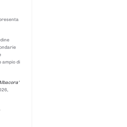
ppresenta
rdine
condarie
e
o ampio di
Albacora'
026,