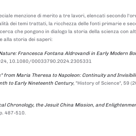
ciale menzione di merito a tre lavori, elencati secondo l'or
nalità dei temi trattati, la ricchezza delle fonti primarie e se
ricerca che pongono in dialogo la storia della scienza con al
e alla storia dei saperi:
 Nature: Francesca Fontana Aldrovandi in Early Modern Bo
io 2024, 10.1080/00033790.2024.2305331
" from Maria Theresa to Napoleon: Continuity and Invisibili
enth to Early Nineteenth Century
, "History of Science", 59 (2
al Chronology, the Jesuit China Mission, and Enlightenme
pp. 487-510.