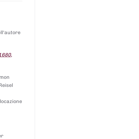
ell'autore
 1680
,
lomon
Reisel
llocazione
er