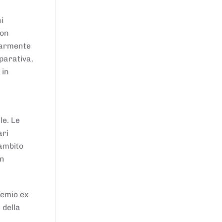
i
von
larmente
parativa.
 in
le. Le
ari
'ambito
in
remio ex
 della