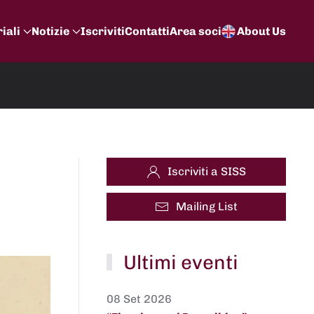
iali
Notizie
Iscriviti
Contatti
Area soci
About Us
Iscriviti a SISS
Mailing List
Ultimi eventi
08 Set 2026