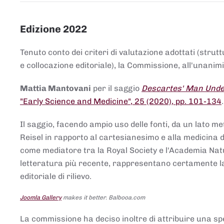
Edizione 2022
Tenuto conto dei criteri di valutazione adottati (strut
e collocazione editoriale), la Commissione, all'unanimit
Mattia Mantovani
per il saggio
Descartes' Man Under
"Early Science and Medicine", 25 (2020), pp. 101-134
Il saggio, facendo ampio uso delle fonti, da un lato me
Reisel in rapporto al cartesianesimo e alla medicina del
come mediatore tra la Royal Society e l'Academia Nat
letteratura più recente, rappresentano certamente la 
editoriale di rilievo.
Joomla Gallery
makes it better. Balbooa.com
La commissione ha deciso inoltre di attribuire una spe