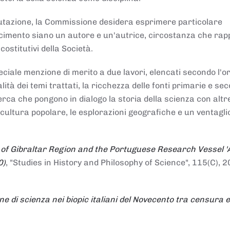
alutazione, la Commissione desidera esprimere particolare
noscimento siano un autore e un'autrice, circostanza che ra
costitutivi della Società.
ciale menzione di merito a due lavori, elencati secondo l'o
nalità dei temi trattati, la ricchezza delle fonti primarie e se
icerca che pongono in dialogo la storia della scienza con altr
 cultura popolare, le esplorazioni geografiche e un ventagli
 of Gibraltar Region and the Portuguese Research Vessel '
0)
, "Studies in History and Philosophy of Science", 115(C), 2
ne di scienza nei biopic italiani del Novecento tra censura e