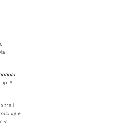
to
via
actical
 pp. 5-
 tra il
todologie
iera