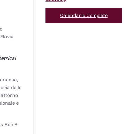
Calendario Completo
to
 Flavia
etrical
francese,
oria delle
i attorno
sionale e
es Rec R