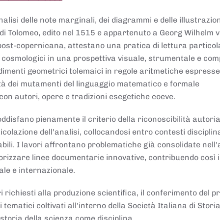
lisi delle note marginali, dei diagrammi e delle illustrazion
di Tolomeo, edito nel 1515 e appartenuto a Georg Wilhelm 
post-copernicana, attestano una pratica di lettura partico
 cosmologici in una prospettiva visuale, strumentale e com
dimenti geometrici tolemaici in regole aritmetiche espresse
sità dei mutamenti del linguaggio matematico e formale
con autori, opere e tradizioni esegetiche coeve.
disfano pienamente il criterio della riconoscibilità autoria
colazione dell'analisi, collocandosi entro contesti disciplin
bili. I lavori affrontano problematiche già consolidate nell
alorizzare linee documentarie innovative, contribuendo così 
ale e internazionale.
 richiesti alla produzione scientifica, il conferimento del p
 tematici coltivati all'interno della Società Italiana di Storia
storia della scienza come disciplina.