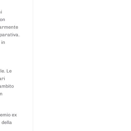
i
von
larmente
parativa.
 in
le. Le
ari
'ambito
in
remio ex
 della