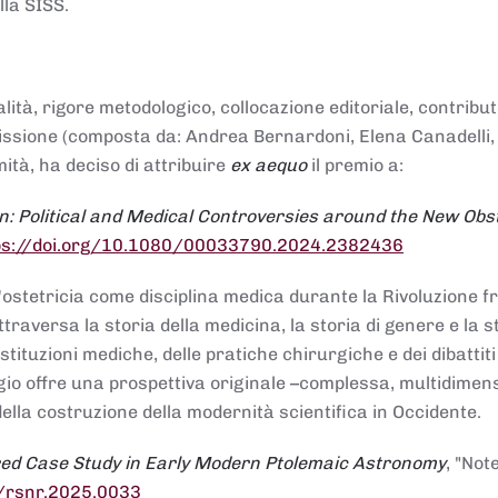
lla SISS.
alità, rigore metodologico, collocazione editoriale, contribu
mmissione (composta da: Andrea Bernardoni, Elena Canadelli,
ità, ha deciso di attribuire
ex aequo
il premio a:
n: Political and Medical Controversies around the New Obst
ps://doi.org/10.1080/00033790.2024.2382436
ll'ostetricia come disciplina medica durante la Rivoluzione 
raversa la storia della medicina, la storia di genere e la st
stituzioni mediche, delle pratiche chirurgiche e dei dibattit
 saggio offre una prospettiva originale –complessa, multidimen
ella costruzione della modernità scientifica in Occidente.
red Case Study in Early Modern Ptolemaic Astronomy
, "Not
8/rsnr.2025.0033