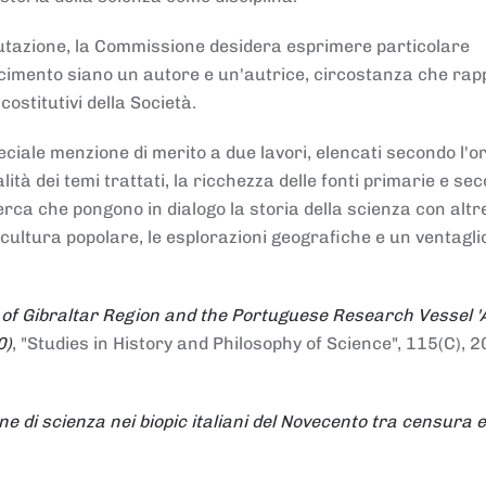
alutazione, la Commissione desidera esprimere particolare
noscimento siano un autore e un'autrice, circostanza che ra
costitutivi della Società.
ciale menzione di merito a due lavori, elencati secondo l'o
nalità dei temi trattati, la ricchezza delle fonti primarie e se
icerca che pongono in dialogo la storia della scienza con altr
 cultura popolare, le esplorazioni geografiche e un ventagli
 of Gibraltar Region and the Portuguese Research Vessel '
0)
, "Studies in History and Philosophy of Science", 115(C), 2
ne di scienza nei biopic italiani del Novecento tra censura e