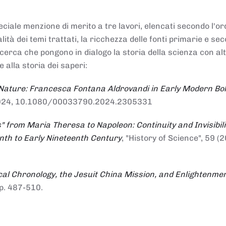
ciale menzione di merito a tre lavori, elencati secondo l'or
nalità dei temi trattati, la ricchezza delle fonti primarie e se
ricerca che pongono in dialogo la storia della scienza con al
e alla storia dei saperi:
 Nature: Francesca Fontana Aldrovandi in Early Modern Bo
io 2024, 10.1080/00033790.2024.2305331
" from Maria Theresa to Napoleon: Continuity and Invisibili
enth to Early Nineteenth Century
, "History of Science", 59 (2
al Chronology, the Jesuit China Mission, and Enlightenme
pp. 487-510.