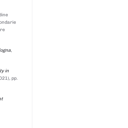
dine
condarie
tre
logna
,
ty in
021), pp.
nt