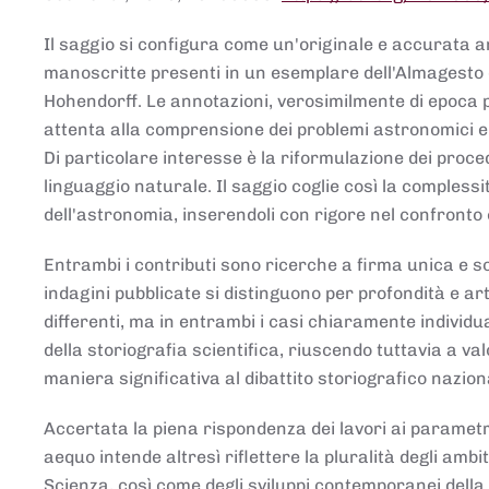
Il saggio si configura come un'originale e accurata ana
manoscritte presenti in un esemplare dell'Almagesto 
Hohendorff. Le annotazioni, verosimilmente di epoca 
attenta alla comprensione dei problemi astronomici e
Di particolare interesse è la riformulazione dei proce
linguaggio naturale. Il saggio coglie così la comples
dell'astronomia, inserendoli con rigore nel confronto 
Entrambi i contributi sono ricerche a firma unica e sod
indagini pubblicate si distinguono per profondità e arti
differenti, ma in entrambi i casi chiaramente individua
della storiografia scientifica, riuscendo tuttavia a v
maniera significativa al dibattito storiografico nazion
Accertata la piena rispondenza dei lavori ai parametri
aequo intende altresì riflettere la pluralità degli ambiti
Scienza, così come degli sviluppi contemporanei della 