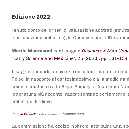
Edizione 2022
Tenuto conto dei criteri di valutazione adottati (strut
e collocazione editoriale), la Commissione, all'unanimit
Mattia Mantovani
per il saggio
Descartes' Man Under
"Early Science and Medicine", 25 (2020), pp. 101-134
Il saggio, facendo ampio uso delle fonti, da un lato me
Reisel in rapporto al cartesianesimo e alla medicina del
come mediatore tra la Royal Society e l'Academia Nat
letteratura più recente, rappresentano certamente la 
editoriale di rilievo.
Joomla Gallery
makes it better. Balbooa.com
La commissione ha deciso inoltre di attribuire una spe