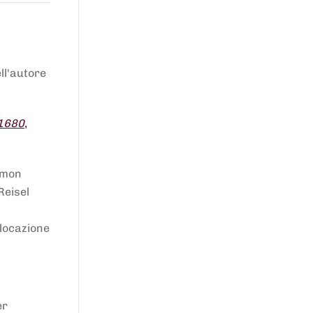
ell'autore
 1680
,
lomon
Reisel
llocazione
er