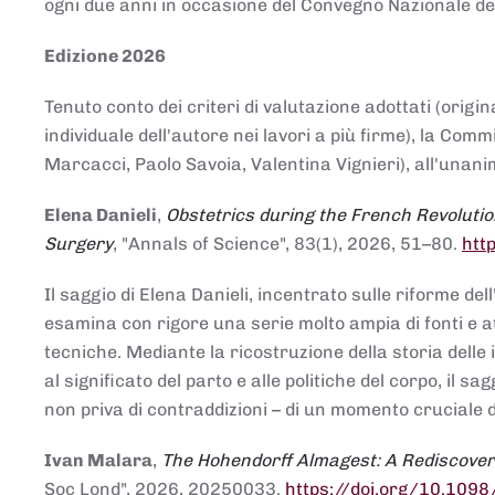
ogni due anni in occasione del Convegno Nazionale de
Edizione 2026
Tenuto conto dei criteri di valutazione adottati (origin
individuale dell'autore nei lavori a più firme), la Co
Marcacci, Paolo Savoia, Valentina Vignieri), all'unanim
Elena Danieli
,
Obstetrics during the French Revolutio
Surgery
, "Annals of Science", 83(1), 2026, 51–80.
htt
Il saggio di Elena Danieli, incentrato sulle riforme de
esamina con rigore una serie molto ampia di fonti e att
tecniche. Mediante la ricostruzione della storia delle i
al significato del parto e alle politiche del corpo, il
non priva di contraddizioni – di un momento cruciale d
Ivan Malara
,
The Hohendorff Almagest: A Rediscove
Soc Lond", 2026, 20250033.
https://doi.org/10.109