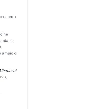
ppresenta
rdine
condarie
e
o ampio di
Albacora'
026,