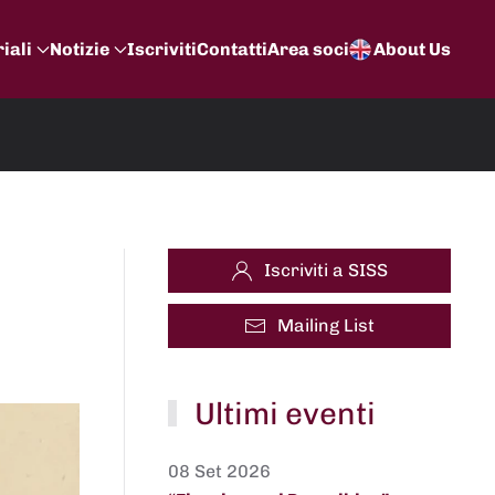
iali
Notizie
Iscriviti
Contatti
Area soci
About Us
Iscriviti a SISS
Mailing List
Ultimi eventi
08 Set 2026