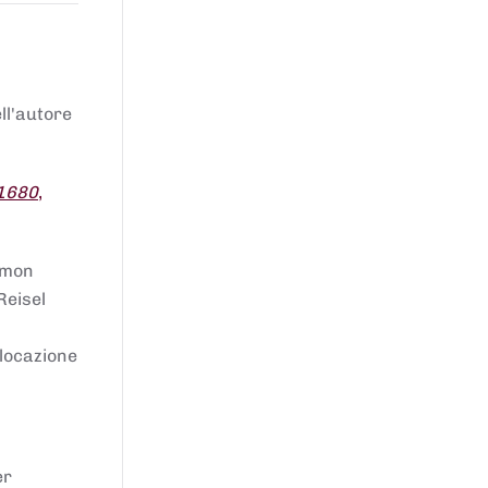
ell'autore
 1680
,
lomon
Reisel
llocazione
er