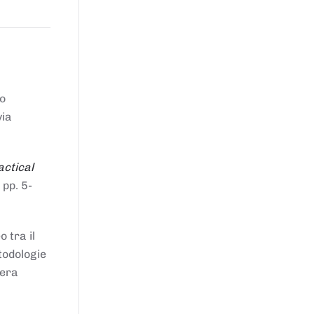
to
via
actical
 pp. 5-
 tra il
todologie
iera