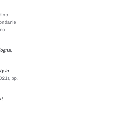
dine
condarie
tre
logna
,
ty in
021), pp.
nt