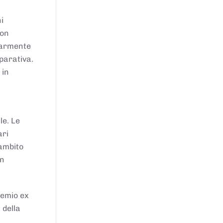
i
von
larmente
parativa.
 in
le. Le
ari
'ambito
in
remio ex
 della