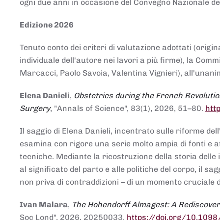
ogni due anni in occasione del Convegno Nazionale de
Edizione 2026
Tenuto conto dei criteri di valutazione adottati (origin
individuale dell'autore nei lavori a più firme), la Co
Marcacci, Paolo Savoia, Valentina Vignieri), all'unanim
Elena Danieli
,
Obstetrics during the French Revolutio
Surgery
, "Annals of Science", 83(1), 2026, 51–80.
htt
Il saggio di Elena Danieli, incentrato sulle riforme de
esamina con rigore una serie molto ampia di fonti e att
tecniche. Mediante la ricostruzione della storia delle i
al significato del parto e alle politiche del corpo, il
non priva di contraddizioni – di un momento cruciale d
Ivan Malara
,
The Hohendorff Almagest: A Rediscove
Soc Lond", 2026, 20250033.
https://doi.org/10.109