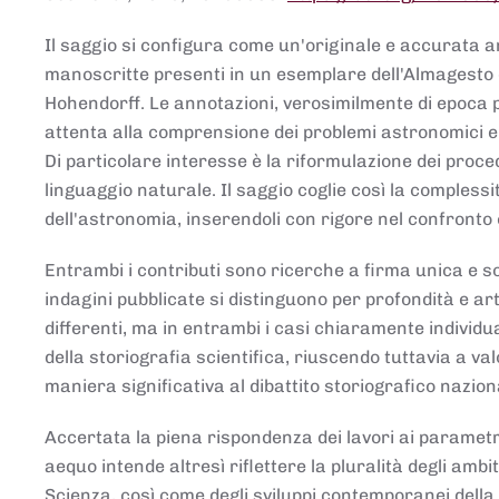
Il saggio si configura come un'originale e accurata ana
manoscritte presenti in un esemplare dell'Almagesto 
Hohendorff. Le annotazioni, verosimilmente di epoca 
attenta alla comprensione dei problemi astronomici e
Di particolare interesse è la riformulazione dei proce
linguaggio naturale. Il saggio coglie così la comples
dell'astronomia, inserendoli con rigore nel confronto 
Entrambi i contributi sono ricerche a firma unica e sod
indagini pubblicate si distinguono per profondità e arti
differenti, ma in entrambi i casi chiaramente individua
della storiografia scientifica, riuscendo tuttavia a v
maniera significativa al dibattito storiografico nazion
Accertata la piena rispondenza dei lavori ai parametri
aequo intende altresì riflettere la pluralità degli ambiti
Scienza, così come degli sviluppi contemporanei della 