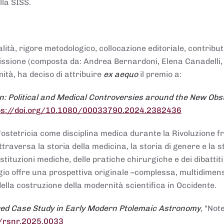
lla SISS.
alità, rigore metodologico, collocazione editoriale, contribu
mmissione (composta da: Andrea Bernardoni, Elena Canadelli,
ità, ha deciso di attribuire
ex aequo
il premio a:
n: Political and Medical Controversies around the New Obst
ps://doi.org/10.1080/00033790.2024.2382436
ll'ostetricia come disciplina medica durante la Rivoluzione 
raversa la storia della medicina, la storia di genere e la st
stituzioni mediche, delle pratiche chirurgiche e dei dibattit
 saggio offre una prospettiva originale –complessa, multidimen
ella costruzione della modernità scientifica in Occidente.
red Case Study in Early Modern Ptolemaic Astronomy
, "Not
8/rsnr.2025.0033