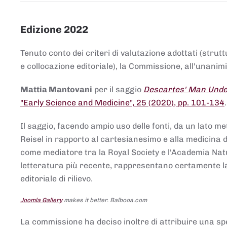
Edizione 2022
Tenuto conto dei criteri di valutazione adottati (strut
e collocazione editoriale), la Commissione, all'unanimit
Mattia Mantovani
per il saggio
Descartes' Man Under
"Early Science and Medicine", 25 (2020), pp. 101-134
Il saggio, facendo ampio uso delle fonti, da un lato me
Reisel in rapporto al cartesianesimo e alla medicina del
come mediatore tra la Royal Society e l'Academia Nat
letteratura più recente, rappresentano certamente la 
editoriale di rilievo.
Joomla Gallery
makes it better. Balbooa.com
La commissione ha deciso inoltre di attribuire una spe