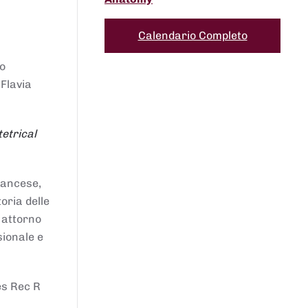
Calendario Completo
to
 Flavia
etrical
francese,
oria delle
i attorno
sionale e
es Rec R