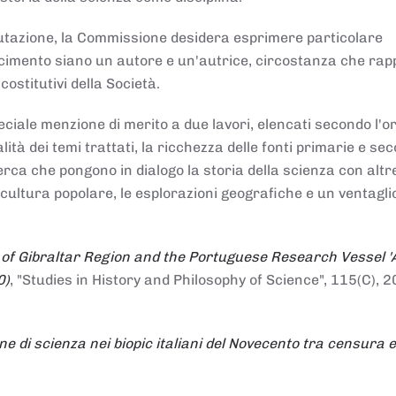
alutazione, la Commissione desidera esprimere particolare
noscimento siano un autore e un'autrice, circostanza che ra
costitutivi della Società.
ciale menzione di merito a due lavori, elencati secondo l'o
nalità dei temi trattati, la ricchezza delle fonti primarie e se
icerca che pongono in dialogo la storia della scienza con altr
 cultura popolare, le esplorazioni geografiche e un ventagli
 of Gibraltar Region and the Portuguese Research Vessel '
0)
, "Studies in History and Philosophy of Science", 115(C), 2
ne di scienza nei biopic italiani del Novecento tra censura e