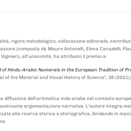
alità, rigore metodologico, collocazione editoriale, contribu
mmissione (composta da Mauro Antonelli, Elena Canadelli, Fla
gnieri), all'unanimità, ha attribuito il
premio
a:
 of Hindu-Arabic Numerals in the European Tradition of Pr
al of the Material and Visual History of Science", 36 (2021),
la diffusione dell'aritmetica indo-araba nel contesto europeo
e e avvincente argomentazione narrativa. L'autore integra me
izzate alla ricerca storica e storiografica, ibridando in man
ca.