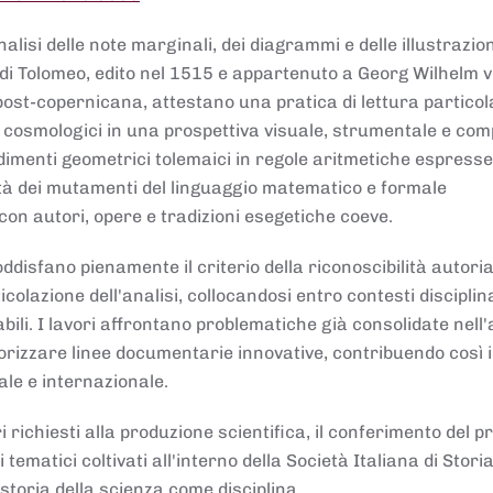
lisi delle note marginali, dei diagrammi e delle illustrazion
di Tolomeo, edito nel 1515 e appartenuto a Georg Wilhelm 
post-copernicana, attestano una pratica di lettura partico
 cosmologici in una prospettiva visuale, strumentale e com
dimenti geometrici tolemaici in regole aritmetiche espresse
sità dei mutamenti del linguaggio matematico e formale
con autori, opere e tradizioni esegetiche coeve.
disfano pienamente il criterio della riconoscibilità autoria
colazione dell'analisi, collocandosi entro contesti disciplin
bili. I lavori affrontano problematiche già consolidate nell
alorizzare linee documentarie innovative, contribuendo così 
ale e internazionale.
 richiesti alla produzione scientifica, il conferimento del p
 tematici coltivati all'interno della Società Italiana di Storia
storia della scienza come disciplina.