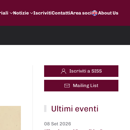
iali
Notizie
Iscriviti
Contatti
Area soci
About Us
Iscriviti a SISS
Mailing List
Ultimi eventi
08 Set 2026