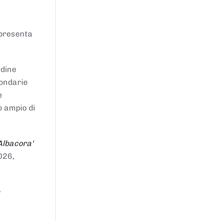
ppresenta
rdine
condarie
e
o ampio di
Albacora'
026,