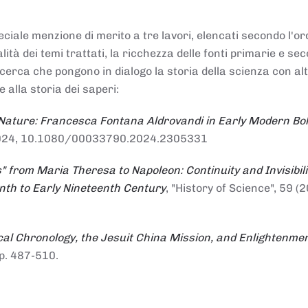
ciale menzione di merito a tre lavori, elencati secondo l'or
nalità dei temi trattati, la ricchezza delle fonti primarie e se
ricerca che pongono in dialogo la storia della scienza con al
e alla storia dei saperi:
 Nature: Francesca Fontana Aldrovandi in Early Modern Bo
io 2024, 10.1080/00033790.2024.2305331
" from Maria Theresa to Napoleon: Continuity and Invisibili
enth to Early Nineteenth Century
, "History of Science", 59 (2
al Chronology, the Jesuit China Mission, and Enlightenme
pp. 487-510.