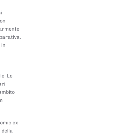
i
von
larmente
parativa.
 in
le. Le
ari
'ambito
in
remio ex
 della