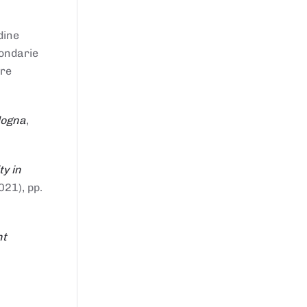
dine
condarie
tre
logna
,
ty in
021), pp.
nt