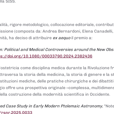
lla SISS.
alità, rigore metodologico, collocazione editoriale, contribu
mmissione (composta da: Andrea Bernardoni, Elena Canadelli,
ità, ha deciso di attribuire
ex aequo
il premio a:
n: Political and Medical Controversies around the New Obst
ps://doi.org/10.1080/00033790.2024.2382436
ll'ostetricia come disciplina medica durante la Rivoluzione 
raversa la storia della medicina, la storia di genere e la st
stituzioni mediche, delle pratiche chirurgiche e dei dibattit
 saggio offre una prospettiva originale –complessa, multidimen
ella costruzione della modernità scientifica in Occidente.
red Case Study in Early Modern Ptolemaic Astronomy
, "Not
8/rsnr.2025.0033