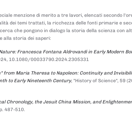
ciale menzione di merito a tre lavori, elencati secondo l'or
nalità dei temi trattati, la ricchezza delle fonti primarie e se
ricerca che pongono in dialogo la storia della scienza con al
e alla storia dei saperi:
 Nature: Francesca Fontana Aldrovandi in Early Modern Bo
io 2024, 10.1080/00033790.2024.2305331
" from Maria Theresa to Napoleon: Continuity and Invisibili
enth to Early Nineteenth Century
, "History of Science", 59 (2
al Chronology, the Jesuit China Mission, and Enlightenme
pp. 487-510.