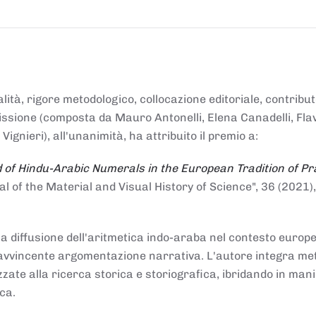
alità, rigore metodologico, collocazione editoriale, contribu
mmissione (composta da Mauro Antonelli, Elena Canadelli, Fla
gnieri), all'unanimità, ha attribuito il
premio
a:
 of Hindu-Arabic Numerals in the European Tradition of Pr
al of the Material and Visual History of Science", 36 (2021),
la diffusione dell'aritmetica indo-araba nel contesto europeo
e e avvincente argomentazione narrativa. L'autore integra me
izzate alla ricerca storica e storiografica, ibridando in man
ca.