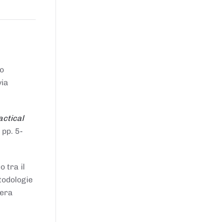
to
via
actical
 pp. 5-
 tra il
todologie
iera