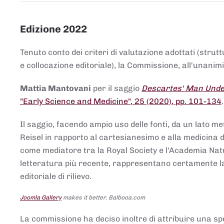
Edizione 2022
Tenuto conto dei criteri di valutazione adottati (strut
e collocazione editoriale), la Commissione, all'unanimit
Mattia Mantovani
per il saggio
Descartes' Man Under
"Early Science and Medicine", 25 (2020), pp. 101-134
Il saggio, facendo ampio uso delle fonti, da un lato me
Reisel in rapporto al cartesianesimo e alla medicina del
come mediatore tra la Royal Society e l'Academia Nat
letteratura più recente, rappresentano certamente la 
editoriale di rilievo.
Joomla Gallery
makes it better. Balbooa.com
La commissione ha deciso inoltre di attribuire una spe