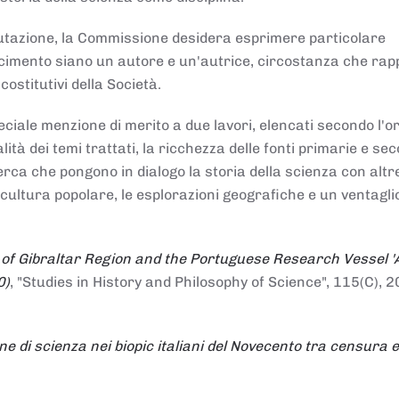
alutazione, la Commissione desidera esprimere particolare
noscimento siano un autore e un'autrice, circostanza che ra
costitutivi della Società.
ciale menzione di merito a due lavori, elencati secondo l'o
nalità dei temi trattati, la ricchezza delle fonti primarie e se
icerca che pongono in dialogo la storia della scienza con altr
 cultura popolare, le esplorazioni geografiche e un ventagli
 of Gibraltar Region and the Portuguese Research Vessel '
0)
, "Studies in History and Philosophy of Science", 115(C), 2
ne di scienza nei biopic italiani del Novecento tra censura e