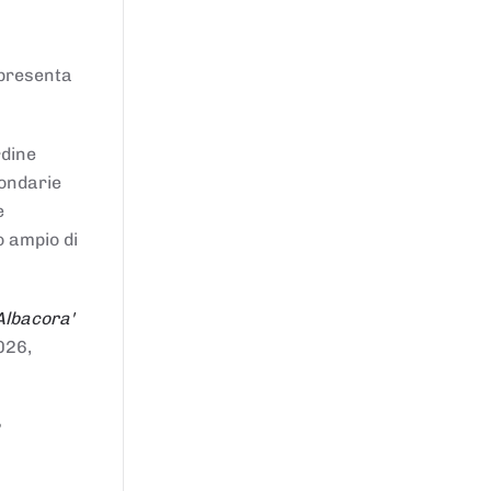
ppresenta
rdine
condarie
e
o ampio di
Albacora'
026,