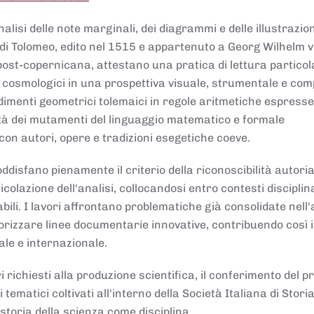
lisi delle note marginali, dei diagrammi e delle illustrazion
di Tolomeo, edito nel 1515 e appartenuto a Georg Wilhelm 
post-copernicana, attestano una pratica di lettura partico
 cosmologici in una prospettiva visuale, strumentale e com
dimenti geometrici tolemaici in regole aritmetiche espresse
sità dei mutamenti del linguaggio matematico e formale
con autori, opere e tradizioni esegetiche coeve.
disfano pienamente il criterio della riconoscibilità autoria
colazione dell'analisi, collocandosi entro contesti disciplin
bili. I lavori affrontano problematiche già consolidate nell
alorizzare linee documentarie innovative, contribuendo così 
ale e internazionale.
 richiesti alla produzione scientifica, il conferimento del p
 tematici coltivati all'interno della Società Italiana di Storia
storia della scienza come disciplina.