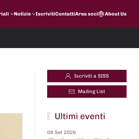
iali
Notizie
Iscriviti
Contatti
Area soci
About Us
Iscriviti a SISS
Mailing List
Ultimi eventi
08 Set 2026