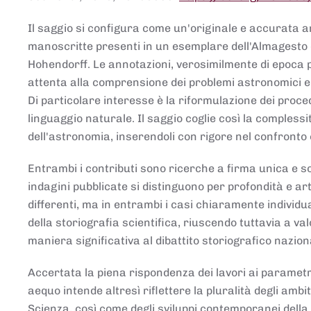
Il saggio si configura come un'originale e accurata ana
manoscritte presenti in un esemplare dell'Almagesto 
Hohendorff. Le annotazioni, verosimilmente di epoca 
attenta alla comprensione dei problemi astronomici e
Di particolare interesse è la riformulazione dei proce
linguaggio naturale. Il saggio coglie così la comples
dell'astronomia, inserendoli con rigore nel confronto 
Entrambi i contributi sono ricerche a firma unica e sod
indagini pubblicate si distinguono per profondità e arti
differenti, ma in entrambi i casi chiaramente individua
della storiografia scientifica, riuscendo tuttavia a v
maniera significativa al dibattito storiografico nazion
Accertata la piena rispondenza dei lavori ai parametri
aequo intende altresì riflettere la pluralità degli ambiti
Scienza, così come degli sviluppi contemporanei della 