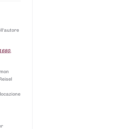
ell'autore
 1680
,
lomon
Reisel
llocazione
er