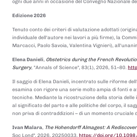
ogni due anni in occasione del Convegno Nazionale de
Edizione 2026
Tenuto conto dei criteri di valutazione adottati (origin
individuale dell'autore nei lavori a più firme), la Co
Marcacci, Paolo Savoia, Valentina Vignieri), all'unanim
Elena Danieli
,
Obstetrics during the French Revolutio
Surgery
, "Annals of Science", 83(1), 2026, 51–80.
htt
Il saggio di Elena Danieli, incentrato sulle riforme de
esamina con rigore una serie molto ampia di fonti e att
tecniche. Mediante la ricostruzione della storia delle i
al significato del parto e alle politiche del corpo, il
non priva di contraddizioni – di un momento cruciale d
Ivan Malara
,
The Hohendorff Almagest: A Rediscove
Soc Lond", 2026, 20250033.
https://doi.org/10.109