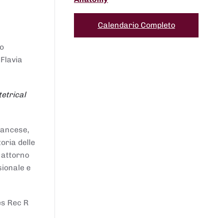
Calendario Completo
to
 Flavia
etrical
francese,
oria delle
i attorno
sionale e
es Rec R