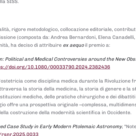
lla SISS.
alità, rigore metodologico, collocazione editoriale, contribu
mmissione (composta da: Andrea Bernardoni, Elena Canadelli,
ità, ha deciso di attribuire
ex aequo
il premio a:
n: Political and Medical Controversies around the New Obst
ps://doi.org/10.1080/00033790.2024.2382436
ll'ostetricia come disciplina medica durante la Rivoluzione 
raversa la storia della medicina, la storia di genere e la st
stituzioni mediche, delle pratiche chirurgiche e dei dibattit
 saggio offre una prospettiva originale –complessa, multidimen
ella costruzione della modernità scientifica in Occidente.
red Case Study in Early Modern Ptolemaic Astronomy
, "Not
8/rsnr.2025.0033