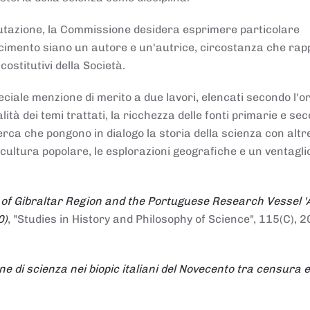
alutazione, la Commissione desidera esprimere particolare
noscimento siano un autore e un'autrice, circostanza che ra
costitutivi della Società.
ciale menzione di merito a due lavori, elencati secondo l'o
nalità dei temi trattati, la ricchezza delle fonti primarie e se
icerca che pongono in dialogo la storia della scienza con altr
 cultura popolare, le esplorazioni geografiche e un ventagli
 of Gibraltar Region and the Portuguese Research Vessel '
0)
, "Studies in History and Philosophy of Science", 115(C), 2
ne di scienza nei biopic italiani del Novecento tra censura e