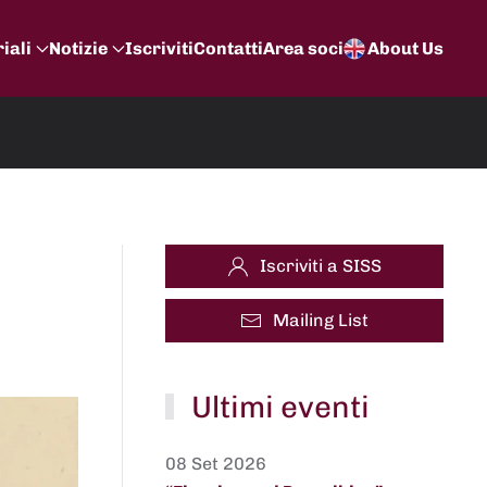
iali
Notizie
Iscriviti
Contatti
Area soci
About Us
Iscriviti a SISS
Mailing List
Ultimi eventi
08 Set 2026