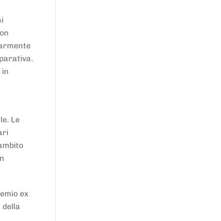
i
von
larmente
parativa.
 in
le. Le
ari
'ambito
in
remio ex
 della