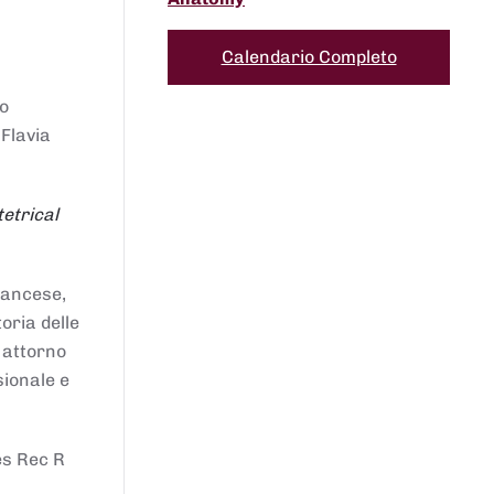
Calendario Completo
to
 Flavia
etrical
francese,
oria delle
i attorno
sionale e
es Rec R