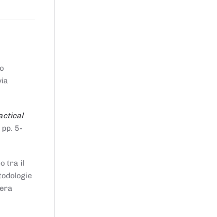
to
via
actical
 pp. 5-
 tra il
todologie
iera