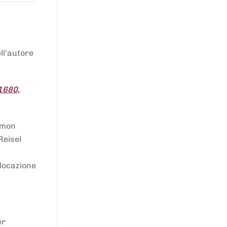
ell'autore
 1680
,
lomon
Reisel
llocazione
er