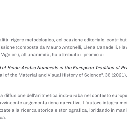
alità, rigore metodologico, collocazione editoriale, contribu
mmissione (composta da Mauro Antonelli, Elena Canadelli, Fla
gnieri), all'unanimità, ha attribuito il
premio
a:
 of Hindu-Arabic Numerals in the European Tradition of Pr
al of the Material and Visual History of Science", 36 (2021),
la diffusione dell'aritmetica indo-araba nel contesto europeo
e e avvincente argomentazione narrativa. L'autore integra me
izzate alla ricerca storica e storiografica, ibridando in man
ca.