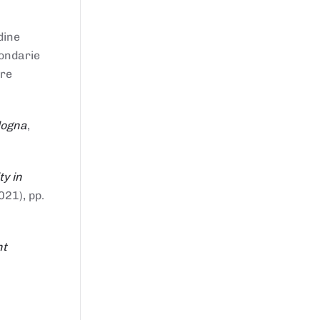
dine
condarie
tre
logna
,
ty in
021), pp.
nt