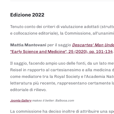
Edizione 2022
Tenuto conto dei criteri di valutazione adottati (strut
e collocazione editoriale), la Commissione, all'unanimit
Mattia Mantovani
per il saggio
Descartes' Man Under
"Early Science and Medicine", 25 (2020), pp. 101-134
Il saggio, facendo ampio uso delle fonti, da un lato me
Reisel in rapporto al cartesianesimo e alla medicina del
come mediatore tra la Royal Society e l'Academia Nat
letteratura più recente, rappresentano certamente la 
editoriale di rilievo.
Joomla Gallery
makes it better. Balbooa.com
La commissione ha deciso inoltre di attribuire una spe