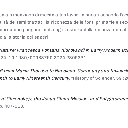
ciale menzione di merito a tre lavori, elencati secondo l'or
nalità dei temi trattati, la ricchezza delle fonti primarie e se
ricerca che pongono in dialogo la storia della scienza con al
e alla storia dei saperi:
 Nature: Francesca Fontana Aldrovandi in Early Modern Bo
io 2024, 10.1080/00033790.2024.2305331
" from Maria Theresa to Napoleon: Continuity and Invisibili
enth to Early Nineteenth Century
, "History of Science", 59 (2
al Chronology, the Jesuit China Mission, and Enlightenme
pp. 487-510.