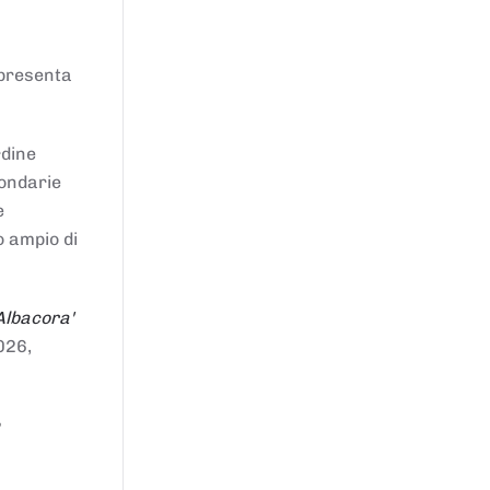
ppresenta
rdine
condarie
e
o ampio di
Albacora'
026,