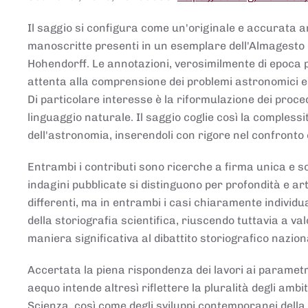
Il saggio si configura come un'originale e accurata ana
manoscritte presenti in un esemplare dell'Almagesto 
Hohendorff. Le annotazioni, verosimilmente di epoca 
attenta alla comprensione dei problemi astronomici e
Di particolare interesse è la riformulazione dei proce
linguaggio naturale. Il saggio coglie così la comples
dell'astronomia, inserendoli con rigore nel confronto 
Entrambi i contributi sono ricerche a firma unica e sod
indagini pubblicate si distinguono per profondità e arti
differenti, ma in entrambi i casi chiaramente individua
della storiografia scientifica, riuscendo tuttavia a v
maniera significativa al dibattito storiografico nazion
Accertata la piena rispondenza dei lavori ai parametri
aequo intende altresì riflettere la pluralità degli ambiti
Scienza, così come degli sviluppi contemporanei della 