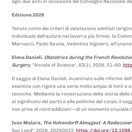
ogni due anni in occasione del Convegno Nazionale de
Edizione 2026
Tenuto conto dei criteri di valutazione adottati (origin
individuale dell'autore nei lavori a più firme), la Co
Marcacci, Paolo Savoia, Valentina Vignieri), all'unanim
Elena Danieli
,
Obstetrics during the French Revolutio
Surgery
, "Annals of Science", 83(1), 2026, 51–80.
htt
Il saggio di Elena Danieli, incentrato sulle riforme de
esamina con rigore una serie molto ampia di fonti e att
tecniche. Mediante la ricostruzione della storia delle i
al significato del parto e alle politiche del corpo, il
non priva di contraddizioni – di un momento cruciale d
Ivan Malara
,
The Hohendorff Almagest: A Rediscove
Soc Lond", 2026, 20250033.
https://doi.org/10.109