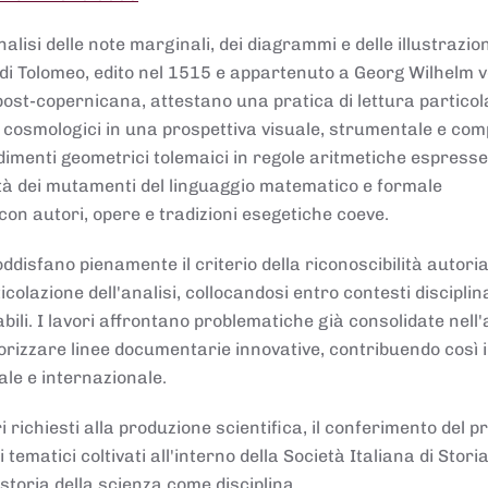
lisi delle note marginali, dei diagrammi e delle illustrazion
di Tolomeo, edito nel 1515 e appartenuto a Georg Wilhelm 
post-copernicana, attestano una pratica di lettura partico
 cosmologici in una prospettiva visuale, strumentale e com
dimenti geometrici tolemaici in regole aritmetiche espresse
sità dei mutamenti del linguaggio matematico e formale
con autori, opere e tradizioni esegetiche coeve.
disfano pienamente il criterio della riconoscibilità autoria
colazione dell'analisi, collocandosi entro contesti disciplin
bili. I lavori affrontano problematiche già consolidate nell
alorizzare linee documentarie innovative, contribuendo così 
ale e internazionale.
 richiesti alla produzione scientifica, il conferimento del p
 tematici coltivati all'interno della Società Italiana di Storia
storia della scienza come disciplina.