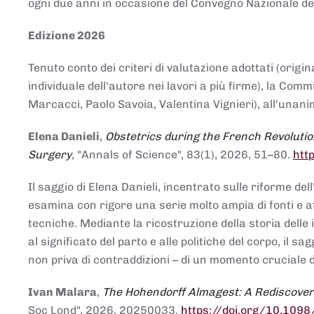
ogni due anni in occasione del Convegno Nazionale de
Edizione 2026
Tenuto conto dei criteri di valutazione adottati (origin
individuale dell'autore nei lavori a più firme), la Co
Marcacci, Paolo Savoia, Valentina Vignieri), all'unanim
Elena Danieli
,
Obstetrics during the French Revolutio
Surgery
, "Annals of Science", 83(1), 2026, 51–80.
htt
Il saggio di Elena Danieli, incentrato sulle riforme de
esamina con rigore una serie molto ampia di fonti e att
tecniche. Mediante la ricostruzione della storia delle i
al significato del parto e alle politiche del corpo, il
non priva di contraddizioni – di un momento cruciale d
Ivan Malara
,
The Hohendorff Almagest: A Rediscove
Soc Lond", 2026, 20250033.
https://doi.org/10.109