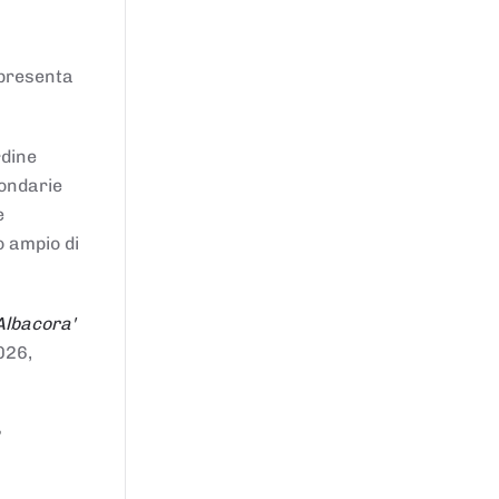
ppresenta
rdine
condarie
e
o ampio di
Albacora'
026,