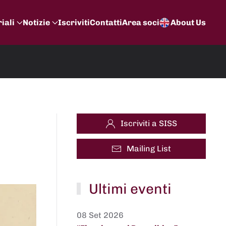
iali
Notizie
Iscriviti
Contatti
Area soci
About Us
Iscriviti a SISS
Mailing List
Ultimi eventi
08 Set 2026