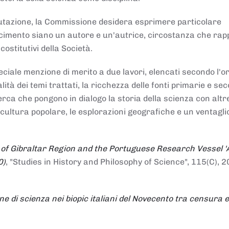
alutazione, la Commissione desidera esprimere particolare
noscimento siano un autore e un'autrice, circostanza che ra
costitutivi della Società.
ciale menzione di merito a due lavori, elencati secondo l'o
nalità dei temi trattati, la ricchezza delle fonti primarie e se
icerca che pongono in dialogo la storia della scienza con altr
 cultura popolare, le esplorazioni geografiche e un ventagli
 of Gibraltar Region and the Portuguese Research Vessel '
0)
, "Studies in History and Philosophy of Science", 115(C), 2
ne di scienza nei biopic italiani del Novecento tra censura e