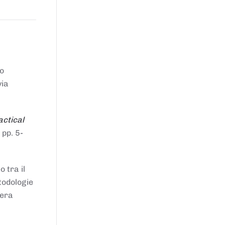
to
via
actical
 pp. 5-
 tra il
todologie
iera