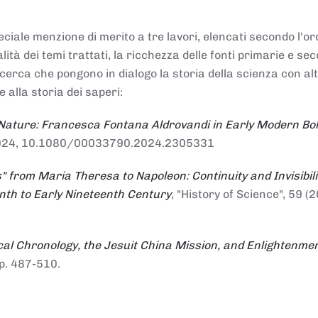
ciale menzione di merito a tre lavori, elencati secondo l'or
nalità dei temi trattati, la ricchezza delle fonti primarie e se
ricerca che pongono in dialogo la storia della scienza con al
e alla storia dei saperi:
 Nature: Francesca Fontana Aldrovandi in Early Modern Bo
io 2024, 10.1080/00033790.2024.2305331
" from Maria Theresa to Napoleon: Continuity and Invisibili
enth to Early Nineteenth Century
, "History of Science", 59 (2
al Chronology, the Jesuit China Mission, and Enlightenme
pp. 487-510.