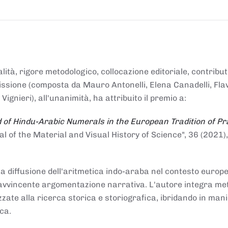
alità, rigore metodologico, collocazione editoriale, contribu
mmissione (composta da Mauro Antonelli, Elena Canadelli, Fla
gnieri), all'unanimità, ha attribuito il
premio
a:
 of Hindu-Arabic Numerals in the European Tradition of Pr
al of the Material and Visual History of Science", 36 (2021),
la diffusione dell'aritmetica indo-araba nel contesto europeo
e e avvincente argomentazione narrativa. L'autore integra me
izzate alla ricerca storica e storiografica, ibridando in man
ca.