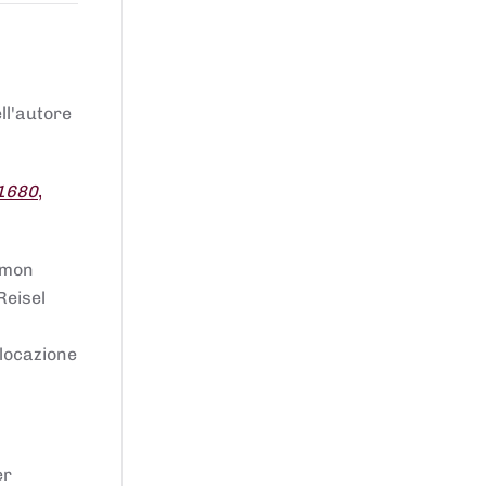
ell'autore
 1680
,
lomon
Reisel
llocazione
er