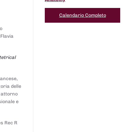
Calendario Completo
to
 Flavia
etrical
francese,
oria delle
i attorno
sionale e
es Rec R