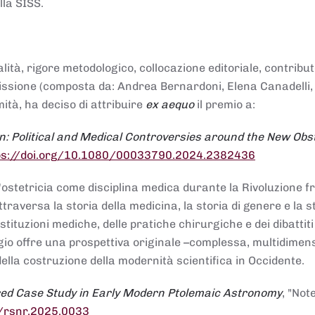
lla SISS.
alità, rigore metodologico, collocazione editoriale, contribu
mmissione (composta da: Andrea Bernardoni, Elena Canadelli,
ità, ha deciso di attribuire
ex aequo
il premio a:
n: Political and Medical Controversies around the New Obst
ps://doi.org/10.1080/00033790.2024.2382436
ll'ostetricia come disciplina medica durante la Rivoluzione 
raversa la storia della medicina, la storia di genere e la st
stituzioni mediche, delle pratiche chirurgiche e dei dibattit
 saggio offre una prospettiva originale –complessa, multidimen
ella costruzione della modernità scientifica in Occidente.
red Case Study in Early Modern Ptolemaic Astronomy
, "Not
8/rsnr.2025.0033