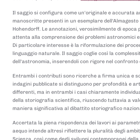
Il saggio si configura come un'originale e accurata ana
manoscritte presenti in un esemplare dell'Almagesto 
Hohendorff. Le annotazioni, verosimilmente di epoca 
attenta alla comprensione dei problemi astronomici e
Di particolare interesse è la riformulazione dei proce
linguaggio naturale. Il saggio coglie così la comples
dell'astronomia, inserendoli con rigore nel confronto 
Entrambi i contributi sono ricerche a firma unica e sod
indagini pubblicate si distinguono per profondità e arti
differenti, ma in entrambi i casi chiaramente individua
della storiografia scientifica, riuscendo tuttavia a v
maniera significativa al dibattito storiografico nazion
Accertata la piena rispondenza dei lavori ai parametri
aequo intende altresì riflettere la pluralità degli ambiti
Scienza, così come degli sviluppi contemporanei della 