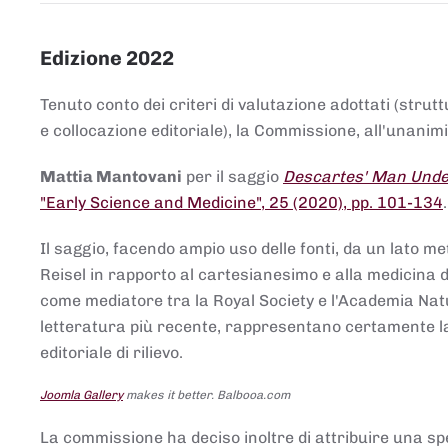
Edizione 2022
Tenuto conto dei criteri di valutazione adottati (strut
e collocazione editoriale), la Commissione, all'unanimit
Mattia Mantovani
per il saggio
Descartes' Man Under
"Early Science and Medicine", 25 (2020), pp. 101-134
Il saggio, facendo ampio uso delle fonti, da un lato me
Reisel in rapporto al cartesianesimo e alla medicina del
come mediatore tra la Royal Society e l'Academia Nat
letteratura più recente, rappresentano certamente la 
editoriale di rilievo.
Joomla Gallery
makes it better. Balbooa.com
La commissione ha deciso inoltre di attribuire una spe