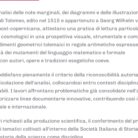
lisi delle note marginali, dei diagrammi e delle illustrazion
di Tolomeo, edito nel 1515 e appartenuto a Georg Wilhelm 
post-copernicana, attestano una pratica di lettura partico
 cosmologici in una prospettiva visuale, strumentale e com
dimenti geometrici tolemaici in regole aritmetiche espresse
sità dei mutamenti del linguaggio matematico e formale
con autori, opere e tradizioni esegetiche coeve.
disfano pienamente il criterio della riconoscibilità autoria
colazione dell'analisi, collocandosi entro contesti disciplin
bili. I lavori affrontano problematiche già consolidate nell
alorizzare linee documentarie innovative, contribuendo così 
ale e internazionale.
 richiesti alla produzione scientifica, il conferimento del p
 tematici coltivati all'interno della Società Italiana di Storia
storia della scienza come disciplina.