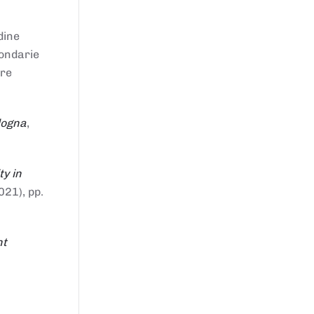
dine
condarie
tre
logna
,
ty in
021), pp.
nt