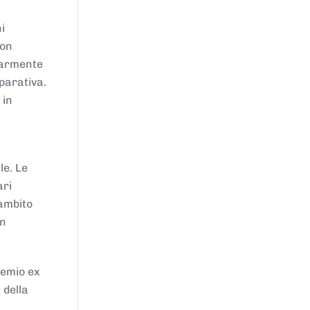
i
von
larmente
parativa.
 in
le. Le
ari
'ambito
in
remio ex
 della