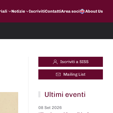
iali
Notizie
Iscriviti
Contatti
Area soci
About Us
Iscriviti a SISS
Mailing List
Ultimi eventi
08 Set 2026