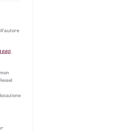
ell'autore
 1680
,
lomon
Reisel
llocazione
er