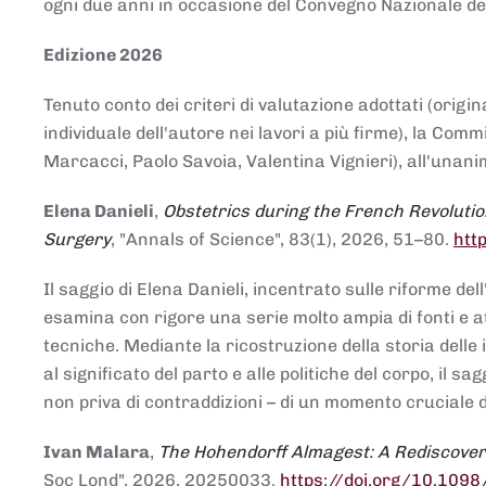
ogni due anni in occasione del Convegno Nazionale de
Edizione 2026
Tenuto conto dei criteri di valutazione adottati (origin
individuale dell'autore nei lavori a più firme), la Co
Marcacci, Paolo Savoia, Valentina Vignieri), all'unanim
Elena Danieli
,
Obstetrics during the French Revolutio
Surgery
, "Annals of Science", 83(1), 2026, 51–80.
htt
Il saggio di Elena Danieli, incentrato sulle riforme de
esamina con rigore una serie molto ampia di fonti e att
tecniche. Mediante la ricostruzione della storia delle i
al significato del parto e alle politiche del corpo, il
non priva di contraddizioni – di un momento cruciale d
Ivan Malara
,
The Hohendorff Almagest: A Rediscove
Soc Lond", 2026, 20250033.
https://doi.org/10.109