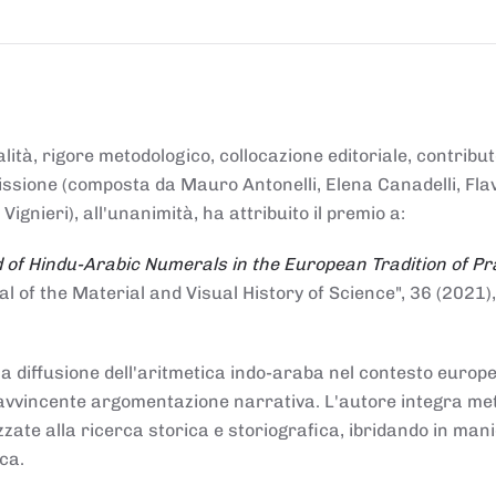
alità, rigore metodologico, collocazione editoriale, contribu
mmissione (composta da Mauro Antonelli, Elena Canadelli, Fla
gnieri), all'unanimità, ha attribuito il
premio
a:
 of Hindu-Arabic Numerals in the European Tradition of Pr
al of the Material and Visual History of Science", 36 (2021),
la diffusione dell'aritmetica indo-araba nel contesto europeo
e e avvincente argomentazione narrativa. L'autore integra me
izzate alla ricerca storica e storiografica, ibridando in man
ca.