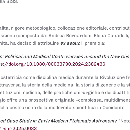
lla SISS.
alità, rigore metodologico, collocazione editoriale, contribu
mmissione (composta da: Andrea Bernardoni, Elena Canadelli,
ità, ha deciso di attribuire
ex aequo
il premio a:
n: Political and Medical Controversies around the New Obst
ps://doi.org/10.1080/00033790.2024.2382436
ll'ostetricia come disciplina medica durante la Rivoluzione 
raversa la storia della medicina, la storia di genere e la st
stituzioni mediche, delle pratiche chirurgiche e dei dibattit
 saggio offre una prospettiva originale –complessa, multidimen
ella costruzione della modernità scientifica in Occidente.
red Case Study in Early Modern Ptolemaic Astronomy
, "Not
8/rsnr.2025.0033