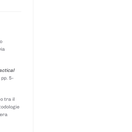
to
via
actical
 pp. 5-
 tra il
todologie
iera