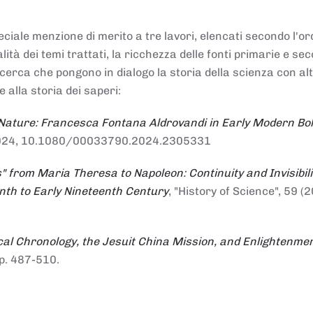
ciale menzione di merito a tre lavori, elencati secondo l'or
nalità dei temi trattati, la ricchezza delle fonti primarie e se
ricerca che pongono in dialogo la storia della scienza con al
e alla storia dei saperi:
 Nature: Francesca Fontana Aldrovandi in Early Modern Bo
io 2024, 10.1080/00033790.2024.2305331
" from Maria Theresa to Napoleon: Continuity and Invisibili
enth to Early Nineteenth Century
, "History of Science", 59 (2
al Chronology, the Jesuit China Mission, and Enlightenme
pp. 487-510.