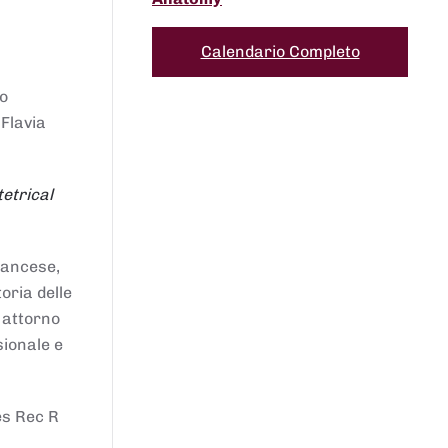
Calendario Completo
to
 Flavia
etrical
francese,
oria delle
i attorno
sionale e
es Rec R