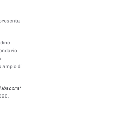
ppresenta
rdine
condarie
e
o ampio di
Albacora'
026,