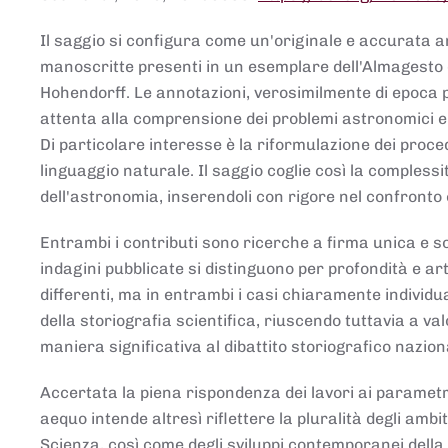
Il saggio si configura come un'originale e accurata ana
manoscritte presenti in un esemplare dell'Almagesto 
Hohendorff. Le annotazioni, verosimilmente di epoca 
attenta alla comprensione dei problemi astronomici e
Di particolare interesse è la riformulazione dei proce
linguaggio naturale. Il saggio coglie così la comples
dell'astronomia, inserendoli con rigore nel confronto 
Entrambi i contributi sono ricerche a firma unica e sod
indagini pubblicate si distinguono per profondità e arti
differenti, ma in entrambi i casi chiaramente individua
della storiografia scientifica, riuscendo tuttavia a v
maniera significativa al dibattito storiografico nazion
Accertata la piena rispondenza dei lavori ai parametri
aequo intende altresì riflettere la pluralità degli ambiti
Scienza, così come degli sviluppi contemporanei della 