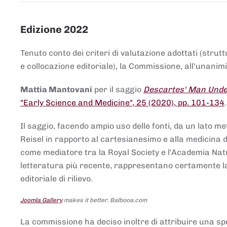
Edizione 2022
Tenuto conto dei criteri di valutazione adottati (strut
e collocazione editoriale), la Commissione, all'unanimit
Mattia Mantovani
per il saggio
Descartes' Man Under
"Early Science and Medicine", 25 (2020), pp. 101-134
Il saggio, facendo ampio uso delle fonti, da un lato me
Reisel in rapporto al cartesianesimo e alla medicina del
come mediatore tra la Royal Society e l'Academia Nat
letteratura più recente, rappresentano certamente la 
editoriale di rilievo.
Joomla Gallery
makes it better. Balbooa.com
La commissione ha deciso inoltre di attribuire una spe