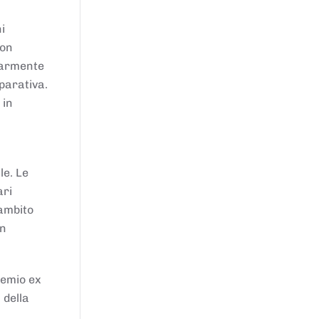
i
von
larmente
parativa.
 in
le. Le
ari
'ambito
in
remio ex
 della