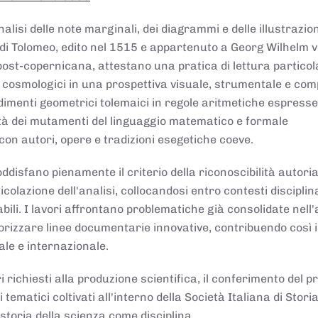
lisi delle note marginali, dei diagrammi e delle illustrazion
di Tolomeo, edito nel 1515 e appartenuto a Georg Wilhelm 
post-copernicana, attestano una pratica di lettura partico
 cosmologici in una prospettiva visuale, strumentale e com
dimenti geometrici tolemaici in regole aritmetiche espresse
sità dei mutamenti del linguaggio matematico e formale
con autori, opere e tradizioni esegetiche coeve.
disfano pienamente il criterio della riconoscibilità autoria
colazione dell'analisi, collocandosi entro contesti disciplin
bili. I lavori affrontano problematiche già consolidate nell
alorizzare linee documentarie innovative, contribuendo così 
ale e internazionale.
 richiesti alla produzione scientifica, il conferimento del p
 tematici coltivati all'interno della Società Italiana di Storia
storia della scienza come disciplina.