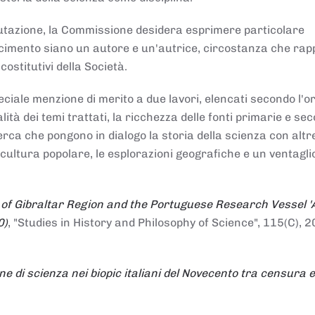
alutazione, la Commissione desidera esprimere particolare
noscimento siano un autore e un'autrice, circostanza che ra
costitutivi della Società.
ciale menzione di merito a due lavori, elencati secondo l'o
nalità dei temi trattati, la ricchezza delle fonti primarie e se
icerca che pongono in dialogo la storia della scienza con altr
 cultura popolare, le esplorazioni geografiche e un ventagli
 of Gibraltar Region and the Portuguese Research Vessel '
0)
, "Studies in History and Philosophy of Science", 115(C), 2
ne di scienza nei biopic italiani del Novecento tra censura e