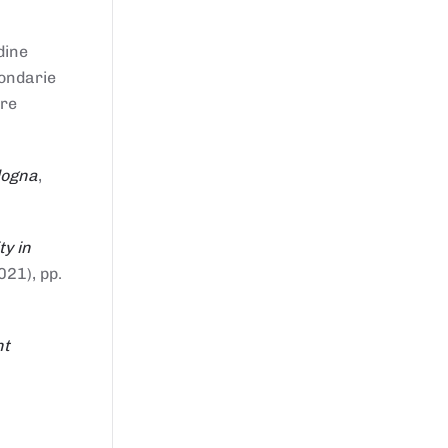
dine
condarie
tre
logna
,
ty in
021), pp.
nt