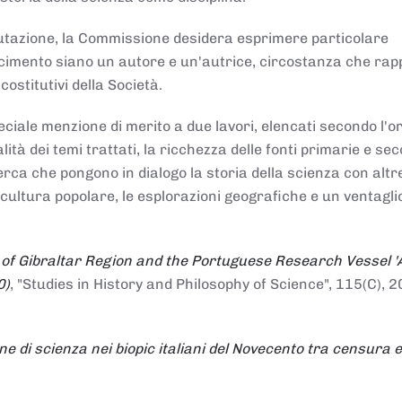
alutazione, la Commissione desidera esprimere particolare
noscimento siano un autore e un'autrice, circostanza che ra
costitutivi della Società.
ciale menzione di merito a due lavori, elencati secondo l'o
nalità dei temi trattati, la ricchezza delle fonti primarie e se
icerca che pongono in dialogo la storia della scienza con altr
 cultura popolare, le esplorazioni geografiche e un ventagli
 of Gibraltar Region and the Portuguese Research Vessel '
0)
, "Studies in History and Philosophy of Science", 115(C), 2
ne di scienza nei biopic italiani del Novecento tra censura e