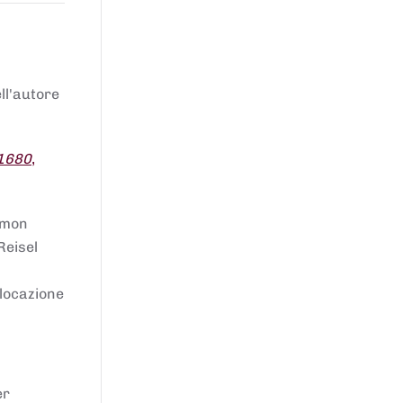
ell'autore
 1680
,
lomon
Reisel
llocazione
er