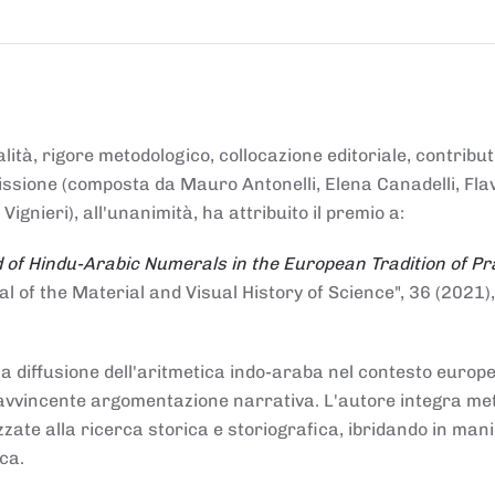
alità, rigore metodologico, collocazione editoriale, contribu
mmissione (composta da Mauro Antonelli, Elena Canadelli, Fla
gnieri), all'unanimità, ha attribuito il
premio
a:
 of Hindu-Arabic Numerals in the European Tradition of Pr
al of the Material and Visual History of Science", 36 (2021),
la diffusione dell'aritmetica indo-araba nel contesto europeo
e e avvincente argomentazione narrativa. L'autore integra me
izzate alla ricerca storica e storiografica, ibridando in man
ca.