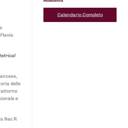
Calendario Completo
to
 Flavia
etrical
francese,
oria delle
i attorno
sionale e
es Rec R