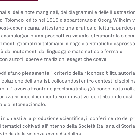
lisi delle note marginali, dei diagrammi e delle illustrazion
di Tolomeo, edito nel 1515 e appartenuto a Georg Wilhelm 
post-copernicana, attestano una pratica di lettura partico
 cosmologici in una prospettiva visuale, strumentale e com
dimenti geometrici tolemaici in regole aritmetiche espresse
sità dei mutamenti del linguaggio matematico e formale
con autori, opere e tradizioni esegetiche coeve.
disfano pienamente il criterio della riconoscibilità autoria
colazione dell'analisi, collocandosi entro contesti disciplin
bili. I lavori affrontano problematiche già consolidate nell
alorizzare linee documentarie innovative, contribuendo così 
ale e internazionale.
 richiesti alla produzione scientifica, il conferimento del p
 tematici coltivati all'interno della Società Italiana di Storia
storia della scienza come disciplina.