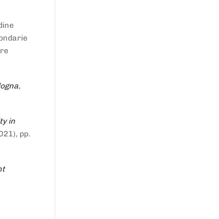
dine
condarie
tre
logna
,
ty in
021), pp.
nt