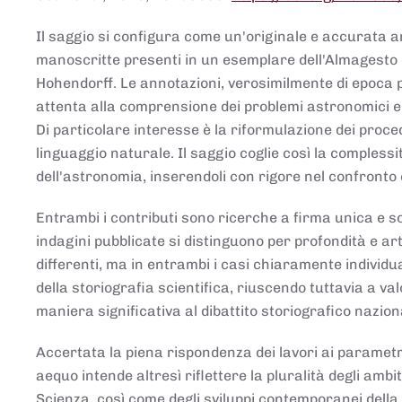
Il saggio si configura come un'originale e accurata ana
manoscritte presenti in un esemplare dell'Almagesto 
Hohendorff. Le annotazioni, verosimilmente di epoca 
attenta alla comprensione dei problemi astronomici e
Di particolare interesse è la riformulazione dei proce
linguaggio naturale. Il saggio coglie così la comples
dell'astronomia, inserendoli con rigore nel confronto 
Entrambi i contributi sono ricerche a firma unica e sod
indagini pubblicate si distinguono per profondità e arti
differenti, ma in entrambi i casi chiaramente individua
della storiografia scientifica, riuscendo tuttavia a v
maniera significativa al dibattito storiografico nazion
Accertata la piena rispondenza dei lavori ai parametri
aequo intende altresì riflettere la pluralità degli ambiti
Scienza, così come degli sviluppi contemporanei della 