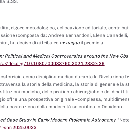
lla SISS.
alità, rigore metodologico, collocazione editoriale, contribu
mmissione (composta da: Andrea Bernardoni, Elena Canadelli,
ità, ha deciso di attribuire
ex aequo
il premio a:
n: Political and Medical Controversies around the New Obst
ps://doi.org/10.1080/00033790.2024.2382436
ll'ostetricia come disciplina medica durante la Rivoluzione 
raversa la storia della medicina, la storia di genere e la st
stituzioni mediche, delle pratiche chirurgiche e dei dibattit
 saggio offre una prospettiva originale –complessa, multidimen
ella costruzione della modernità scientifica in Occidente.
red Case Study in Early Modern Ptolemaic Astronomy
, "Not
8/rsnr.2025.0033