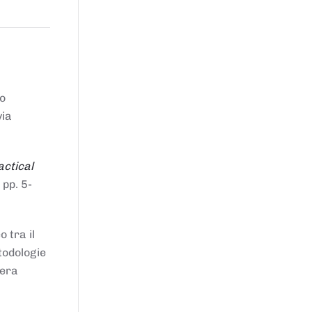
to
via
actical
 pp. 5-
 tra il
todologie
iera