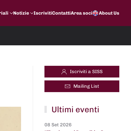
iali
Notizie
Iscriviti
Contatti
Area soci
About Us
Iscriviti a SISS
Mailing List
Ultimi eventi
08 Set 2026