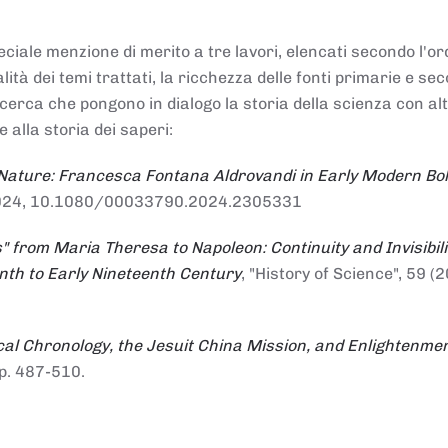
ciale menzione di merito a tre lavori, elencati secondo l'or
nalità dei temi trattati, la ricchezza delle fonti primarie e se
ricerca che pongono in dialogo la storia della scienza con al
e alla storia dei saperi:
 Nature: Francesca Fontana Aldrovandi in Early Modern Bo
io 2024, 10.1080/00033790.2024.2305331
" from Maria Theresa to Napoleon: Continuity and Invisibili
enth to Early Nineteenth Century
, "History of Science", 59 (2
al Chronology, the Jesuit China Mission, and Enlightenme
pp. 487-510.