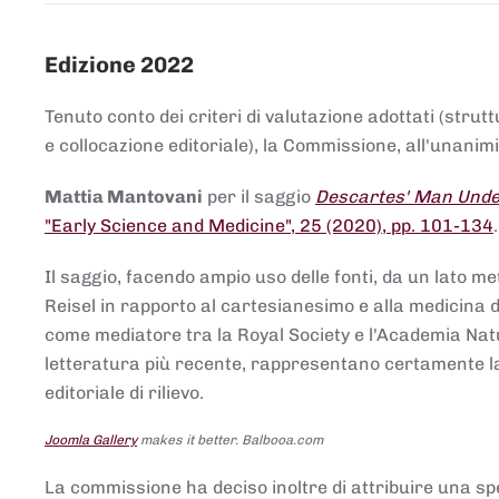
Edizione 2022
Tenuto conto dei criteri di valutazione adottati (strut
e collocazione editoriale), la Commissione, all'unanimit
Mattia Mantovani
per il saggio
Descartes' Man Under
"Early Science and Medicine", 25 (2020), pp. 101-134
Il saggio, facendo ampio uso delle fonti, da un lato me
Reisel in rapporto al cartesianesimo e alla medicina del
come mediatore tra la Royal Society e l'Academia Nat
letteratura più recente, rappresentano certamente la 
editoriale di rilievo.
Joomla Gallery
makes it better. Balbooa.com
La commissione ha deciso inoltre di attribuire una spe