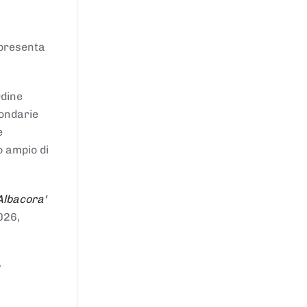
ppresenta
rdine
condarie
e
o ampio di
Albacora'
026,