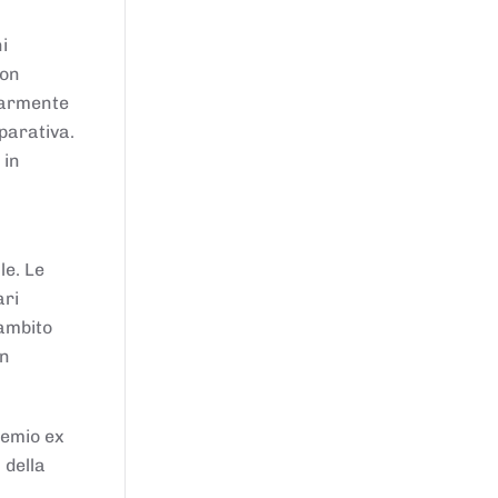
i
von
larmente
parativa.
 in
le. Le
ari
'ambito
in
remio ex
 della