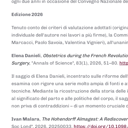
ogni due anni in occasione del Convegno Nazionale de
Edizione 2026
Tenuto conto dei criteri di valutazione adottati (origin
individuale dell'autore nei lavori a più firme), la Co
Marcacci, Paolo Savoia, Valentina Vignieri), all'unanim
Elena Danieli
,
Obstetrics during the French Revolutio
Surgery
, "Annals of Science", 83(1), 2026, 51–80.
htt
Il saggio di Elena Danieli, incentrato sulle riforme de
esamina con rigore una serie molto ampia di fonti e att
tecniche. Mediante la ricostruzione della storia delle i
al significato del parto e alle politiche del corpo, il
non priva di contraddizioni – di un momento cruciale d
Ivan Malara
,
The Hohendorff Almagest: A Rediscove
Soc Lond", 2026, 20250033.
https://doi.org/10.109