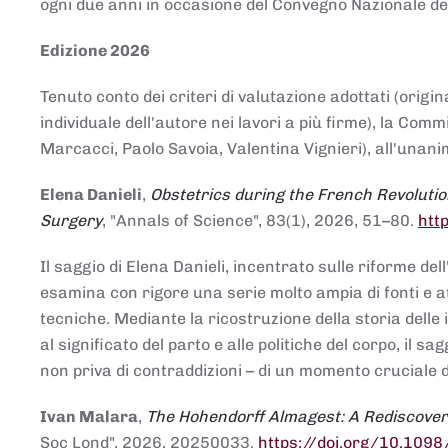
ogni due anni in occasione del Convegno Nazionale de
Edizione 2026
Tenuto conto dei criteri di valutazione adottati (origin
individuale dell'autore nei lavori a più firme), la Co
Marcacci, Paolo Savoia, Valentina Vignieri), all'unanim
Elena Danieli
,
Obstetrics during the French Revolutio
Surgery
, "Annals of Science", 83(1), 2026, 51–80.
htt
Il saggio di Elena Danieli, incentrato sulle riforme de
esamina con rigore una serie molto ampia di fonti e att
tecniche. Mediante la ricostruzione della storia delle i
al significato del parto e alle politiche del corpo, il
non priva di contraddizioni – di un momento cruciale d
Ivan Malara
,
The Hohendorff Almagest: A Rediscove
Soc Lond", 2026, 20250033.
https://doi.org/10.109