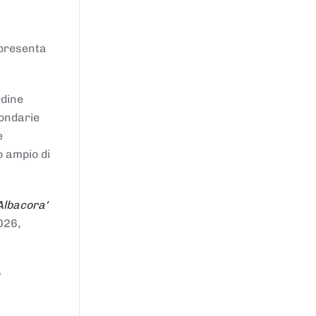
ppresenta
rdine
condarie
e
o ampio di
Albacora'
026,