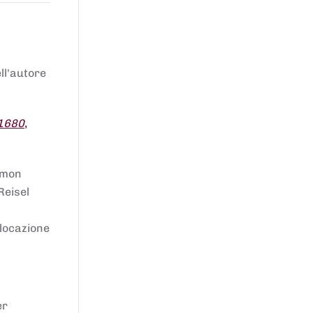
ell'autore
 1680
,
lomon
Reisel
llocazione
er