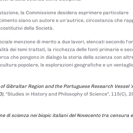
alutazione, la Commissione desidera esprimere particolare
noscimento siano un autore e un'autrice, circostanza che ra
costitutivi della Società.
ciale menzione di merito a due lavori, elencati secondo l'o
nalità dei temi trattati, la ricchezza delle fonti primarie e se
icerca che pongono in dialogo la storia della scienza con altr
 cultura popolare, le esplorazioni geografiche e un ventagli
 of Gibraltar Region and the Portuguese Research Vessel '
0)
, "Studies in History and Philosophy of Science", 115(C), 2
ne di scienza nei biopic italiani del Novecento tra censura e