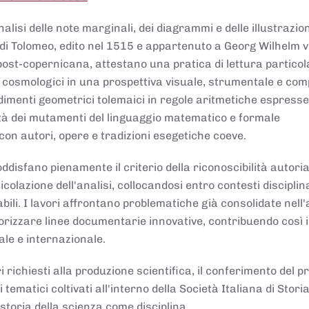
lisi delle note marginali, dei diagrammi e delle illustrazion
di Tolomeo, edito nel 1515 e appartenuto a Georg Wilhelm 
post-copernicana, attestano una pratica di lettura partico
 cosmologici in una prospettiva visuale, strumentale e com
dimenti geometrici tolemaici in regole aritmetiche espresse
sità dei mutamenti del linguaggio matematico e formale
con autori, opere e tradizioni esegetiche coeve.
disfano pienamente il criterio della riconoscibilità autoria
colazione dell'analisi, collocandosi entro contesti disciplin
bili. I lavori affrontano problematiche già consolidate nell
alorizzare linee documentarie innovative, contribuendo così 
ale e internazionale.
 richiesti alla produzione scientifica, il conferimento del p
 tematici coltivati all'interno della Società Italiana di Storia
storia della scienza come disciplina.