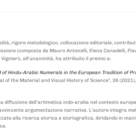
alità, rigore metodologico, collocazione editoriale, contribu
mmissione (composta da Mauro Antonelli, Elena Canadelli, Fla
gnieri), all'unanimità, ha attribuito il
premio
a:
 of Hindu-Arabic Numerals in the European Tradition of Pr
al of the Material and Visual History of Science", 36 (2021),
la diffusione dell'aritmetica indo-araba nel contesto europeo
e e avvincente argomentazione narrativa. L'autore integra me
izzate alla ricerca storica e storiografica, ibridando in man
ca.