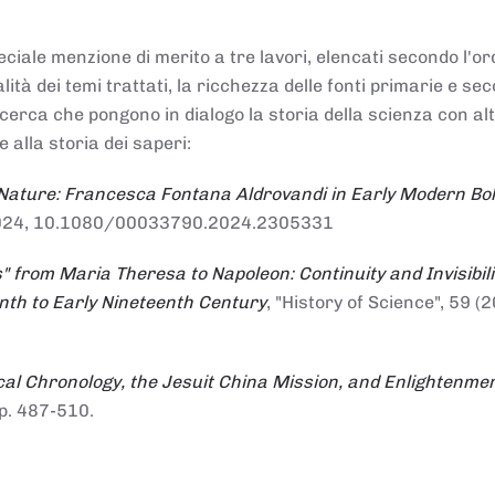
ciale menzione di merito a tre lavori, elencati secondo l'or
nalità dei temi trattati, la ricchezza delle fonti primarie e se
ricerca che pongono in dialogo la storia della scienza con al
e alla storia dei saperi:
 Nature: Francesca Fontana Aldrovandi in Early Modern Bo
io 2024, 10.1080/00033790.2024.2305331
" from Maria Theresa to Napoleon: Continuity and Invisibili
enth to Early Nineteenth Century
, "History of Science", 59 (2
al Chronology, the Jesuit China Mission, and Enlightenme
pp. 487-510.