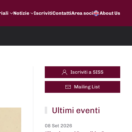
iali
Notizie
Iscriviti
Contatti
Area soci
About Us
Iscriviti a SISS
Mailing List
Ultimi eventi
08 Set 2026