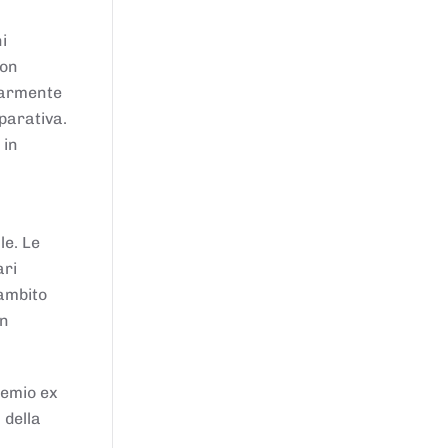
i
von
larmente
parativa.
 in
le. Le
ari
'ambito
in
remio ex
 della