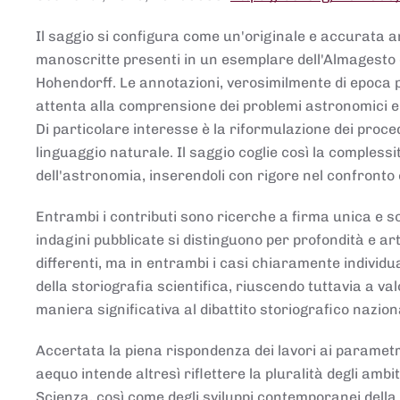
Il saggio si configura come un'originale e accurata ana
manoscritte presenti in un esemplare dell'Almagesto 
Hohendorff. Le annotazioni, verosimilmente di epoca 
attenta alla comprensione dei problemi astronomici e
Di particolare interesse è la riformulazione dei proce
linguaggio naturale. Il saggio coglie così la comples
dell'astronomia, inserendoli con rigore nel confronto 
Entrambi i contributi sono ricerche a firma unica e sod
indagini pubblicate si distinguono per profondità e arti
differenti, ma in entrambi i casi chiaramente individua
della storiografia scientifica, riuscendo tuttavia a v
maniera significativa al dibattito storiografico nazion
Accertata la piena rispondenza dei lavori ai parametri
aequo intende altresì riflettere la pluralità degli ambiti
Scienza, così come degli sviluppi contemporanei della 