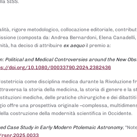
lla SISS.
alità, rigore metodologico, collocazione editoriale, contribu
mmissione (composta da: Andrea Bernardoni, Elena Canadelli,
ità, ha deciso di attribuire
ex aequo
il premio a:
n: Political and Medical Controversies around the New Obst
ps://doi.org/10.1080/00033790.2024.2382436
ll'ostetricia come disciplina medica durante la Rivoluzione 
raversa la storia della medicina, la storia di genere e la st
stituzioni mediche, delle pratiche chirurgiche e dei dibattit
 saggio offre una prospettiva originale –complessa, multidimen
ella costruzione della modernità scientifica in Occidente.
red Case Study in Early Modern Ptolemaic Astronomy
, "Not
8/rsnr.2025.0033