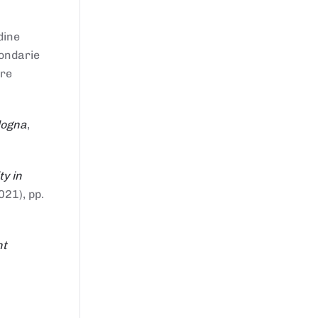
dine
condarie
tre
logna
,
ty in
021), pp.
nt