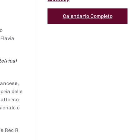
Calendario Completo
to
 Flavia
etrical
francese,
oria delle
i attorno
sionale e
es Rec R