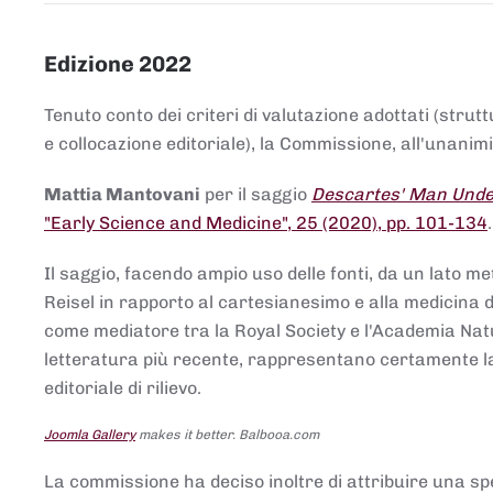
Edizione 2022
Tenuto conto dei criteri di valutazione adottati (strut
e collocazione editoriale), la Commissione, all'unanimit
Mattia Mantovani
per il saggio
Descartes' Man Under
"Early Science and Medicine", 25 (2020), pp. 101-134
Il saggio, facendo ampio uso delle fonti, da un lato me
Reisel in rapporto al cartesianesimo e alla medicina del
come mediatore tra la Royal Society e l'Academia Nat
letteratura più recente, rappresentano certamente la 
editoriale di rilievo.
Joomla Gallery
makes it better. Balbooa.com
La commissione ha deciso inoltre di attribuire una spe