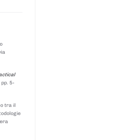
to
via
actical
 pp. 5-
 tra il
todologie
iera