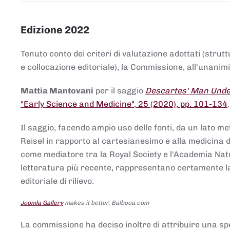
Edizione 2022
Tenuto conto dei criteri di valutazione adottati (strut
e collocazione editoriale), la Commissione, all'unanimit
Mattia Mantovani
per il saggio
Descartes' Man Under
"Early Science and Medicine", 25 (2020), pp. 101-134
Il saggio, facendo ampio uso delle fonti, da un lato me
Reisel in rapporto al cartesianesimo e alla medicina del
come mediatore tra la Royal Society e l'Academia Nat
letteratura più recente, rappresentano certamente la 
editoriale di rilievo.
Joomla Gallery
makes it better. Balbooa.com
La commissione ha deciso inoltre di attribuire una spe