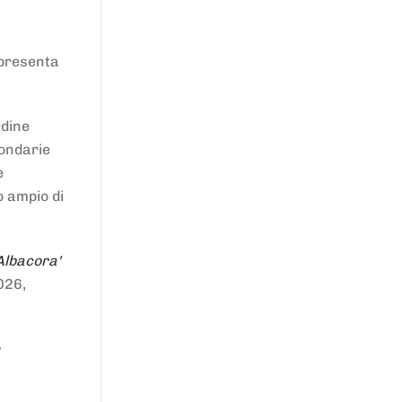
ppresenta
rdine
condarie
e
o ampio di
Albacora'
026,