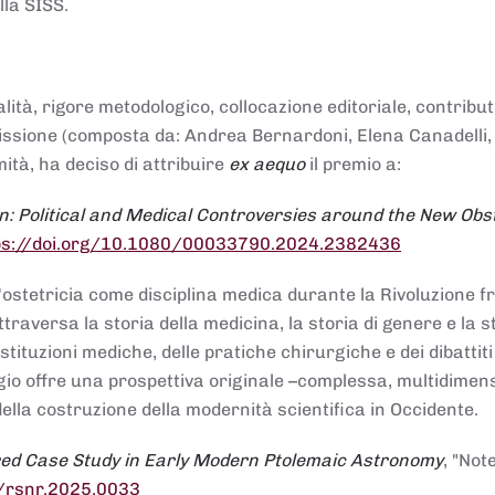
lla SISS.
alità, rigore metodologico, collocazione editoriale, contribu
mmissione (composta da: Andrea Bernardoni, Elena Canadelli,
ità, ha deciso di attribuire
ex aequo
il premio a:
n: Political and Medical Controversies around the New Obst
ps://doi.org/10.1080/00033790.2024.2382436
ll'ostetricia come disciplina medica durante la Rivoluzione 
raversa la storia della medicina, la storia di genere e la st
stituzioni mediche, delle pratiche chirurgiche e dei dibattit
 saggio offre una prospettiva originale –complessa, multidimen
ella costruzione della modernità scientifica in Occidente.
red Case Study in Early Modern Ptolemaic Astronomy
, "Not
8/rsnr.2025.0033