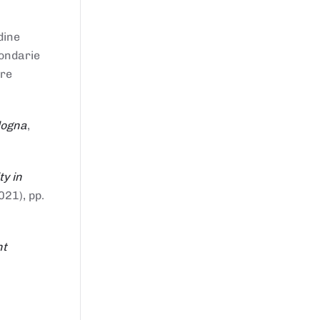
dine
condarie
tre
logna
,
ty in
021), pp.
nt