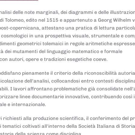
lisi delle note marginali, dei diagrammi e delle illustrazion
di Tolomeo, edito nel 1515 e appartenuto a Georg Wilhelm 
post-copernicana, attestano una pratica di lettura partico
 cosmologici in una prospettiva visuale, strumentale e com
dimenti geometrici tolemaici in regole aritmetiche espresse
sità dei mutamenti del linguaggio matematico e formale
con autori, opere e tradizioni esegetiche coeve.
disfano pienamente il criterio della riconoscibilità autoria
colazione dell'analisi, collocandosi entro contesti disciplin
bili. I lavori affrontano problematiche già consolidate nell
alorizzare linee documentarie innovative, contribuendo così 
ale e internazionale.
 richiesti alla produzione scientifica, il conferimento del p
 tematici coltivati all'interno della Società Italiana di Storia
storia della scienza come disciplina.