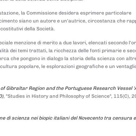
alutazione, la Commissione desidera esprimere particolare
noscimento siano un autore e un'autrice, circostanza che ra
costitutivi della Società.
ciale menzione di merito a due lavori, elencati secondo l'o
nalità dei temi trattati, la ricchezza delle fonti primarie e se
icerca che pongono in dialogo la storia della scienza con altr
 cultura popolare, le esplorazioni geografiche e un ventagli
 of Gibraltar Region and the Portuguese Research Vessel '
0)
, "Studies in History and Philosophy of Science", 115(C), 2
ne di scienza nei biopic italiani del Novecento tra censura e