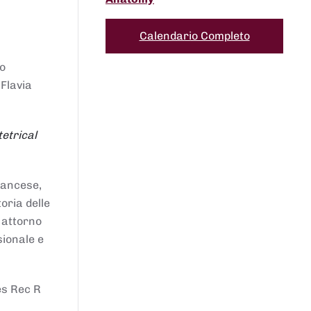
Calendario Completo
to
 Flavia
etrical
francese,
oria delle
i attorno
sionale e
es Rec R