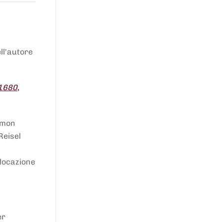
ell'autore
 1680
,
lomon
Reisel
llocazione
er