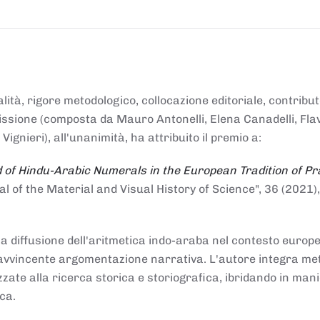
alità, rigore metodologico, collocazione editoriale, contribu
mmissione (composta da Mauro Antonelli, Elena Canadelli, Fla
gnieri), all'unanimità, ha attribuito il
premio
a:
 of Hindu-Arabic Numerals in the European Tradition of Pr
al of the Material and Visual History of Science", 36 (2021),
la diffusione dell'aritmetica indo-araba nel contesto europeo
e e avvincente argomentazione narrativa. L'autore integra me
izzate alla ricerca storica e storiografica, ibridando in man
ca.