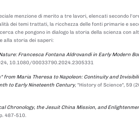
ciale menzione di merito a tre lavori, elencati secondo l'or
nalità dei temi trattati, la ricchezza delle fonti primarie e se
ricerca che pongono in dialogo la storia della scienza con al
e alla storia dei saperi:
 Nature: Francesca Fontana Aldrovandi in Early Modern Bo
io 2024, 10.1080/00033790.2024.2305331
" from Maria Theresa to Napoleon: Continuity and Invisibili
enth to Early Nineteenth Century
, "History of Science", 59 (2
al Chronology, the Jesuit China Mission, and Enlightenme
pp. 487-510.