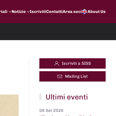
iali
Notizie
Iscriviti
Contatti
Area soci
About Us
Iscriviti a SISS
Mailing List
Ultimi eventi
08 Set 2026