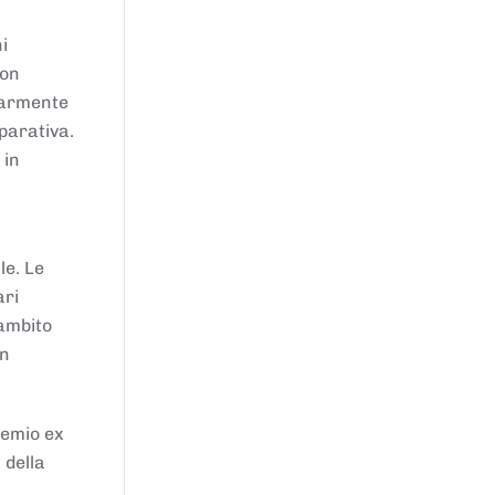
i
von
larmente
parativa.
 in
le. Le
ari
'ambito
in
remio ex
 della