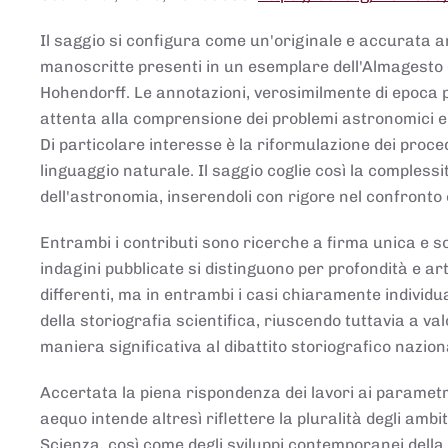
Il saggio si configura come un'originale e accurata ana
manoscritte presenti in un esemplare dell'Almagesto 
Hohendorff. Le annotazioni, verosimilmente di epoca 
attenta alla comprensione dei problemi astronomici e
Di particolare interesse è la riformulazione dei proce
linguaggio naturale. Il saggio coglie così la comples
dell'astronomia, inserendoli con rigore nel confronto 
Entrambi i contributi sono ricerche a firma unica e sod
indagini pubblicate si distinguono per profondità e arti
differenti, ma in entrambi i casi chiaramente individua
della storiografia scientifica, riuscendo tuttavia a v
maniera significativa al dibattito storiografico nazion
Accertata la piena rispondenza dei lavori ai parametri
aequo intende altresì riflettere la pluralità degli ambiti
Scienza, così come degli sviluppi contemporanei della 