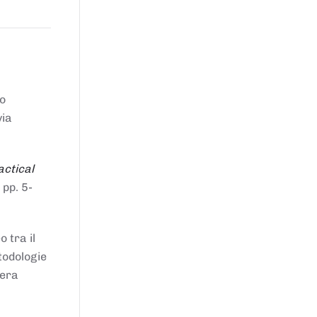
to
via
actical
 pp. 5-
 tra il
todologie
iera