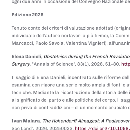
ogni due anni in occasione del Convegno Nazionale de
Edizione 2026
Tenuto conto dei criteri di valutazione adottati (origin
individuale dell'autore nei lavori a più firme), la Co
Marcacci, Paolo Savoia, Valentina Vignieri), all'unanim
Elena Danieli
,
Obstetrics during the French Revolutio
Surgery
, "Annals of Science", 83(1), 2026, 51–80.
htt
Il saggio di Elena Danieli, incentrato sulle riforme de
esamina con rigore una serie molto ampia di fonti e att
tecniche. Mediante la ricostruzione della storia delle i
al significato del parto e alle politiche del corpo, il
non priva di contraddizioni – di un momento cruciale d
Ivan Malara
,
The Hohendorff Almagest: A Rediscove
Soc Lond", 2026, 20250033.
https://doi.org/10.109