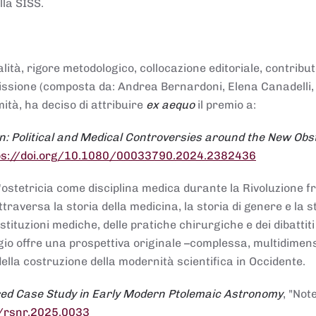
lla SISS.
alità, rigore metodologico, collocazione editoriale, contribu
mmissione (composta da: Andrea Bernardoni, Elena Canadelli,
ità, ha deciso di attribuire
ex aequo
il premio a:
n: Political and Medical Controversies around the New Obst
ps://doi.org/10.1080/00033790.2024.2382436
ll'ostetricia come disciplina medica durante la Rivoluzione 
raversa la storia della medicina, la storia di genere e la st
stituzioni mediche, delle pratiche chirurgiche e dei dibattit
 saggio offre una prospettiva originale –complessa, multidimen
ella costruzione della modernità scientifica in Occidente.
red Case Study in Early Modern Ptolemaic Astronomy
, "Not
8/rsnr.2025.0033