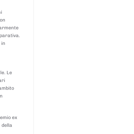
i
von
larmente
parativa.
 in
le. Le
ari
'ambito
in
remio ex
 della