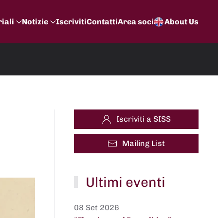
iali
Notizie
Iscriviti
Contatti
Area soci
About Us
Iscriviti a SISS
Mailing List
Ultimi eventi
08 Set 2026