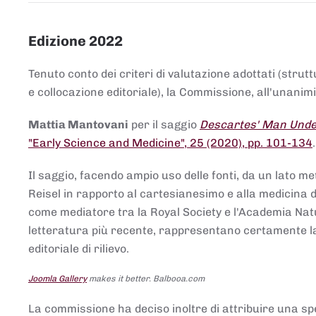
Edizione 2022
Tenuto conto dei criteri di valutazione adottati (strut
e collocazione editoriale), la Commissione, all'unanimit
Mattia Mantovani
per il saggio
Descartes' Man Under
"Early Science and Medicine", 25 (2020), pp. 101-134
Il saggio, facendo ampio uso delle fonti, da un lato me
Reisel in rapporto al cartesianesimo e alla medicina del
come mediatore tra la Royal Society e l'Academia Nat
letteratura più recente, rappresentano certamente la 
editoriale di rilievo.
Joomla Gallery
makes it better. Balbooa.com
La commissione ha deciso inoltre di attribuire una spe