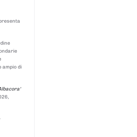
ppresenta
rdine
condarie
e
o ampio di
Albacora'
026,