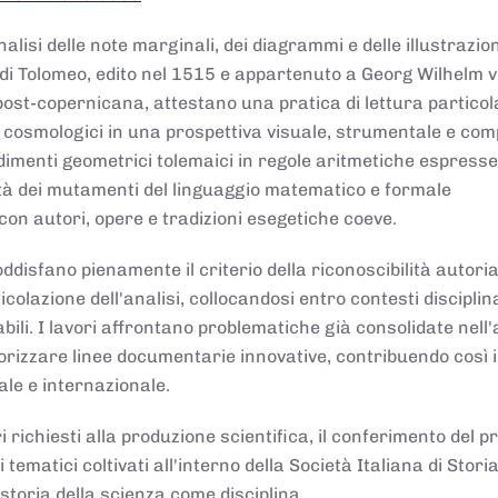
lisi delle note marginali, dei diagrammi e delle illustrazion
di Tolomeo, edito nel 1515 e appartenuto a Georg Wilhelm 
post-copernicana, attestano una pratica di lettura partico
 cosmologici in una prospettiva visuale, strumentale e com
dimenti geometrici tolemaici in regole aritmetiche espresse
sità dei mutamenti del linguaggio matematico e formale
con autori, opere e tradizioni esegetiche coeve.
disfano pienamente il criterio della riconoscibilità autoria
colazione dell'analisi, collocandosi entro contesti disciplin
bili. I lavori affrontano problematiche già consolidate nell
alorizzare linee documentarie innovative, contribuendo così 
ale e internazionale.
 richiesti alla produzione scientifica, il conferimento del p
 tematici coltivati all'interno della Società Italiana di Storia
storia della scienza come disciplina.