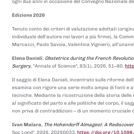
ogni due anni in occasione del Convegno Nazionale de
Edizione 2026
Tenuto conto dei criteri di valutazione adottati (origin
individuale dell'autore nei lavori a più firme), la Co
Marcacci, Paolo Savoia, Valentina Vignieri), all'unanim
Elena Danieli
,
Obstetrics during the French Revolutio
Surgery
, "Annals of Science", 83(1), 2026, 51–80.
htt
Il saggio di Elena Danieli, incentrato sulle riforme de
esamina con rigore una serie molto ampia di fonti e att
tecniche. Mediante la ricostruzione della storia delle i
al significato del parto e alle politiche del corpo, il
non priva di contraddizioni – di un momento cruciale d
Ivan Malara
,
The Hohendorff Almagest: A Rediscove
Soc Lond", 2026, 20250033.
https://doi.org/10.109