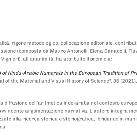
alità, rigore metodologico, collocazione editoriale, contribu
mmissione (composta da Mauro Antonelli, Elena Canadelli, Fla
gnieri), all'unanimità, ha attribuito il
premio
a:
 of Hindu-Arabic Numerals in the European Tradition of Pr
al of the Material and Visual History of Science", 36 (2021),
la diffusione dell'aritmetica indo-araba nel contesto europeo
e e avvincente argomentazione narrativa. L'autore integra me
izzate alla ricerca storica e storiografica, ibridando in man
ca.