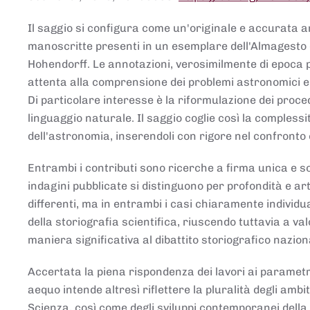
Il saggio si configura come un'originale e accurata ana
manoscritte presenti in un esemplare dell'Almagesto 
Hohendorff. Le annotazioni, verosimilmente di epoca 
attenta alla comprensione dei problemi astronomici e
Di particolare interesse è la riformulazione dei proce
linguaggio naturale. Il saggio coglie così la comples
dell'astronomia, inserendoli con rigore nel confronto 
Entrambi i contributi sono ricerche a firma unica e sod
indagini pubblicate si distinguono per profondità e arti
differenti, ma in entrambi i casi chiaramente individua
della storiografia scientifica, riuscendo tuttavia a v
maniera significativa al dibattito storiografico nazion
Accertata la piena rispondenza dei lavori ai parametri
aequo intende altresì riflettere la pluralità degli ambiti
Scienza, così come degli sviluppi contemporanei della 