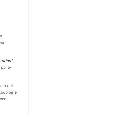
to
via
actical
 pp. 5-
 tra il
todologie
iera