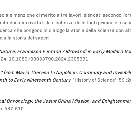
ciale menzione di merito a tre lavori, elencati secondo l'or
nalità dei temi trattati, la ricchezza delle fonti primarie e se
ricerca che pongono in dialogo la storia della scienza con al
e alla storia dei saperi:
 Nature: Francesca Fontana Aldrovandi in Early Modern Bo
io 2024, 10.1080/00033790.2024.2305331
" from Maria Theresa to Napoleon: Continuity and Invisibili
enth to Early Nineteenth Century
, "History of Science", 59 (2
al Chronology, the Jesuit China Mission, and Enlightenme
pp. 487-510.