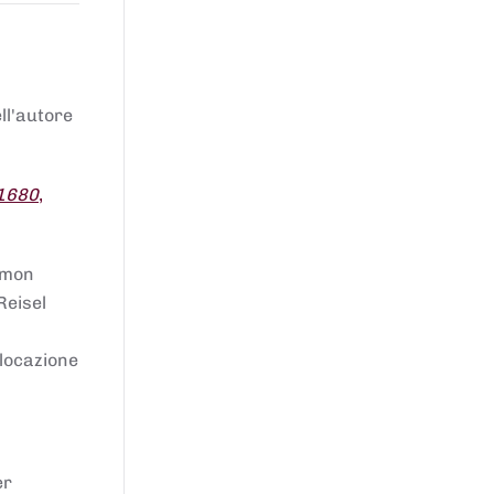
ell'autore
 1680
,
lomon
Reisel
llocazione
er