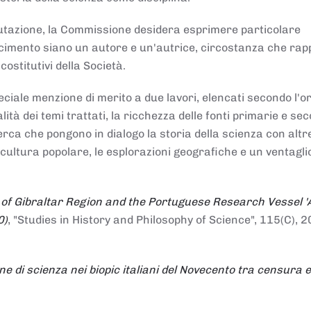
alutazione, la Commissione desidera esprimere particolare
noscimento siano un autore e un'autrice, circostanza che ra
costitutivi della Società.
ciale menzione di merito a due lavori, elencati secondo l'o
nalità dei temi trattati, la ricchezza delle fonti primarie e se
icerca che pongono in dialogo la storia della scienza con altr
 cultura popolare, le esplorazioni geografiche e un ventagli
 of Gibraltar Region and the Portuguese Research Vessel '
0)
, "Studies in History and Philosophy of Science", 115(C), 2
ne di scienza nei biopic italiani del Novecento tra censura e