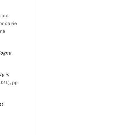
dine
condarie
tre
logna
,
ty in
021), pp.
nt