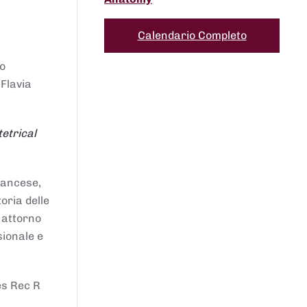
Calendario Completo
to
 Flavia
etrical
francese,
oria delle
i attorno
sionale e
es Rec R