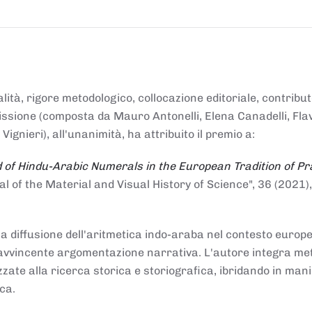
alità, rigore metodologico, collocazione editoriale, contribu
mmissione (composta da Mauro Antonelli, Elena Canadelli, Fla
gnieri), all'unanimità, ha attribuito il
premio
a:
 of Hindu-Arabic Numerals in the European Tradition of Pr
al of the Material and Visual History of Science", 36 (2021),
la diffusione dell'aritmetica indo-araba nel contesto europeo
e e avvincente argomentazione narrativa. L'autore integra me
izzate alla ricerca storica e storiografica, ibridando in man
ca.