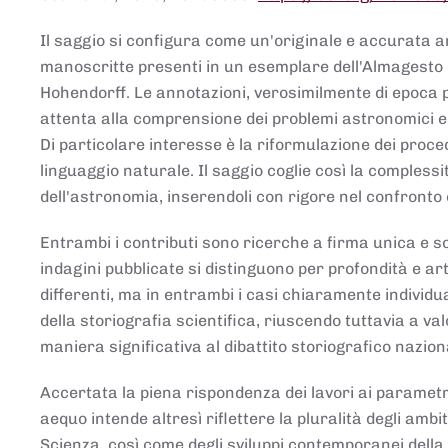
Il saggio si configura come un'originale e accurata ana
manoscritte presenti in un esemplare dell'Almagesto 
Hohendorff. Le annotazioni, verosimilmente di epoca 
attenta alla comprensione dei problemi astronomici e
Di particolare interesse è la riformulazione dei proce
linguaggio naturale. Il saggio coglie così la comples
dell'astronomia, inserendoli con rigore nel confronto 
Entrambi i contributi sono ricerche a firma unica e sod
indagini pubblicate si distinguono per profondità e arti
differenti, ma in entrambi i casi chiaramente individua
della storiografia scientifica, riuscendo tuttavia a v
maniera significativa al dibattito storiografico nazion
Accertata la piena rispondenza dei lavori ai parametri
aequo intende altresì riflettere la pluralità degli ambiti
Scienza, così come degli sviluppi contemporanei della 