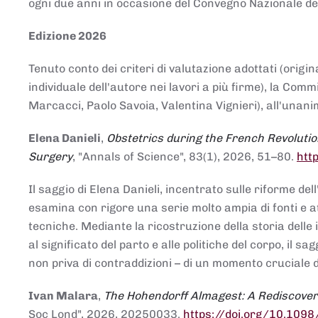
ogni due anni in occasione del Convegno Nazionale de
Edizione 2026
Tenuto conto dei criteri di valutazione adottati (origin
individuale dell'autore nei lavori a più firme), la Co
Marcacci, Paolo Savoia, Valentina Vignieri), all'unanim
Elena Danieli
,
Obstetrics during the French Revolutio
Surgery
, "Annals of Science", 83(1), 2026, 51–80.
htt
Il saggio di Elena Danieli, incentrato sulle riforme de
esamina con rigore una serie molto ampia di fonti e att
tecniche. Mediante la ricostruzione della storia delle i
al significato del parto e alle politiche del corpo, il
non priva di contraddizioni – di un momento cruciale d
Ivan Malara
,
The Hohendorff Almagest: A Rediscove
Soc Lond", 2026, 20250033.
https://doi.org/10.109