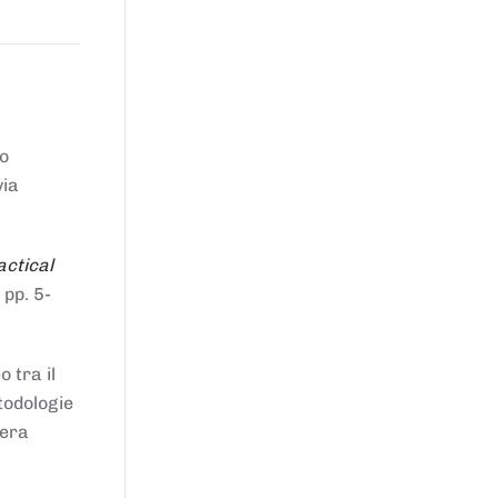
to
via
actical
 pp. 5-
 tra il
todologie
iera