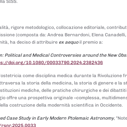
lla SISS.
alità, rigore metodologico, collocazione editoriale, contribu
mmissione (composta da: Andrea Bernardoni, Elena Canadelli,
ità, ha deciso di attribuire
ex aequo
il premio a:
n: Political and Medical Controversies around the New Obst
ps://doi.org/10.1080/00033790.2024.2382436
ll'ostetricia come disciplina medica durante la Rivoluzione 
raversa la storia della medicina, la storia di genere e la st
stituzioni mediche, delle pratiche chirurgiche e dei dibattit
 saggio offre una prospettiva originale –complessa, multidimen
ella costruzione della modernità scientifica in Occidente.
red Case Study in Early Modern Ptolemaic Astronomy
, "Not
8/rsnr.2025.0033