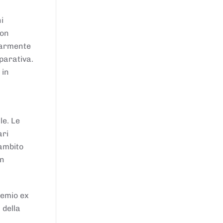
i
von
larmente
parativa.
 in
le. Le
ari
'ambito
in
remio ex
 della