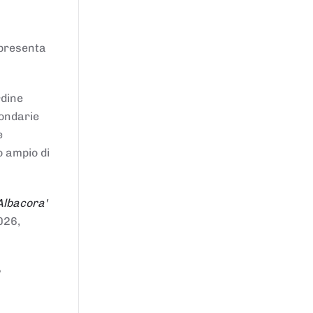
ppresenta
rdine
condarie
e
o ampio di
Albacora'
026,