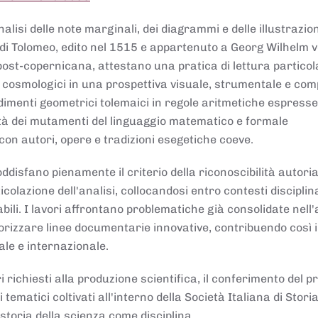
lisi delle note marginali, dei diagrammi e delle illustrazion
di Tolomeo, edito nel 1515 e appartenuto a Georg Wilhelm 
post-copernicana, attestano una pratica di lettura partico
 cosmologici in una prospettiva visuale, strumentale e com
dimenti geometrici tolemaici in regole aritmetiche espresse
sità dei mutamenti del linguaggio matematico e formale
con autori, opere e tradizioni esegetiche coeve.
disfano pienamente il criterio della riconoscibilità autoria
colazione dell'analisi, collocandosi entro contesti disciplin
bili. I lavori affrontano problematiche già consolidate nell
alorizzare linee documentarie innovative, contribuendo così 
ale e internazionale.
 richiesti alla produzione scientifica, il conferimento del p
 tematici coltivati all'interno della Società Italiana di Storia
storia della scienza come disciplina.