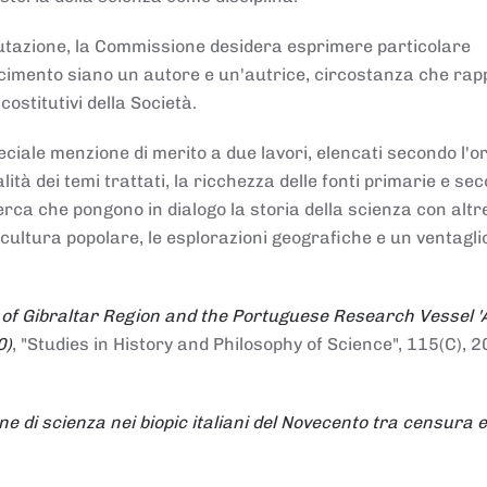
alutazione, la Commissione desidera esprimere particolare
noscimento siano un autore e un'autrice, circostanza che ra
costitutivi della Società.
ciale menzione di merito a due lavori, elencati secondo l'o
nalità dei temi trattati, la ricchezza delle fonti primarie e se
icerca che pongono in dialogo la storia della scienza con altr
 cultura popolare, le esplorazioni geografiche e un ventagli
 of Gibraltar Region and the Portuguese Research Vessel '
0)
, "Studies in History and Philosophy of Science", 115(C), 2
ne di scienza nei biopic italiani del Novecento tra censura e