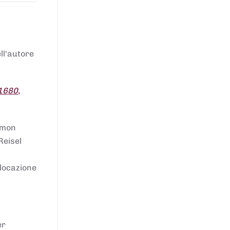
ell'autore
 1680
,
lomon
Reisel
llocazione
er