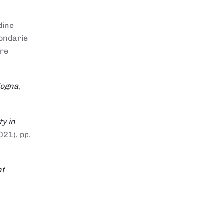
dine
condarie
tre
logna
,
ty in
021), pp.
nt