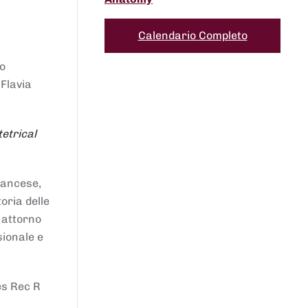
Calendario Completo
to
 Flavia
etrical
francese,
oria delle
i attorno
sionale e
es Rec R