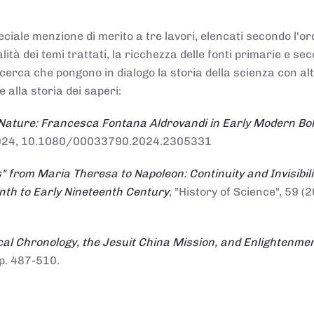
ciale menzione di merito a tre lavori, elencati secondo l'or
nalità dei temi trattati, la ricchezza delle fonti primarie e se
ricerca che pongono in dialogo la storia della scienza con al
e alla storia dei saperi:
 Nature: Francesca Fontana Aldrovandi in Early Modern Bo
io 2024, 10.1080/00033790.2024.2305331
" from Maria Theresa to Napoleon: Continuity and Invisibili
enth to Early Nineteenth Century
, "History of Science", 59 (2
al Chronology, the Jesuit China Mission, and Enlightenme
pp. 487-510.