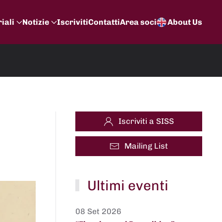
iali
Notizie
Iscriviti
Contatti
Area soci
About Us
Iscriviti a SISS
Mailing List
Ultimi eventi
08 Set 2026