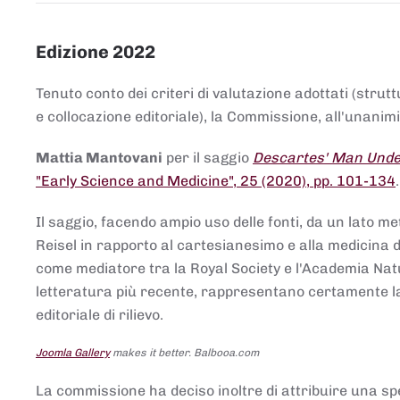
Edizione 2022
Tenuto conto dei criteri di valutazione adottati (strut
e collocazione editoriale), la Commissione, all'unanimit
Mattia Mantovani
per il saggio
Descartes' Man Under
"Early Science and Medicine", 25 (2020), pp. 101-134
Il saggio, facendo ampio uso delle fonti, da un lato me
Reisel in rapporto al cartesianesimo e alla medicina del
come mediatore tra la Royal Society e l'Academia Nat
letteratura più recente, rappresentano certamente la 
editoriale di rilievo.
Joomla Gallery
makes it better. Balbooa.com
La commissione ha deciso inoltre di attribuire una spe