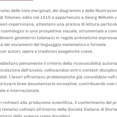
lisi delle note marginali, dei diagrammi e delle illustrazion
di Tolomeo, edito nel 1515 e appartenuto a Georg Wilhelm 
post-copernicana, attestano una pratica di lettura partico
 cosmologici in una prospettiva visuale, strumentale e com
dimenti geometrici tolemaici in regole aritmetiche espresse
sità dei mutamenti del linguaggio matematico e formale
con autori, opere e tradizioni esegetiche coeve.
disfano pienamente il criterio della riconoscibilità autoria
colazione dell'analisi, collocandosi entro contesti disciplin
bili. I lavori affrontano problematiche già consolidate nell
alorizzare linee documentarie innovative, contribuendo così 
ale e internazionale.
 richiesti alla produzione scientifica, il conferimento del p
 tematici coltivati all'interno della Società Italiana di Storia
storia della scienza come disciplina.