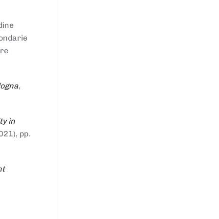
dine
condarie
tre
logna
,
ty in
021), pp.
nt