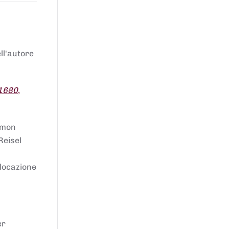
ell'autore
 1680
,
lomon
Reisel
llocazione
er