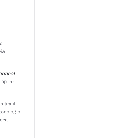
to
via
actical
 pp. 5-
 tra il
todologie
iera