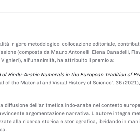
alità, rigore metodologico, collocazione editoriale, contribu
mmissione (composta da Mauro Antonelli, Elena Canadelli, Fla
gnieri), all'unanimità, ha attribuito il
premio
a:
 of Hindu-Arabic Numerals in the European Tradition of Pr
al of the Material and Visual History of Science", 36 (2021),
la diffusione dell'aritmetica indo-araba nel contesto europeo
e e avvincente argomentazione narrativa. L'autore integra me
izzate alla ricerca storica e storiografica, ibridando in man
ca.