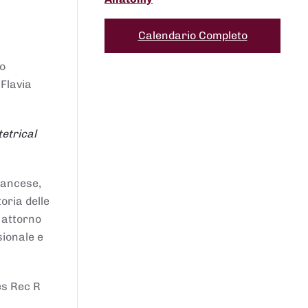
Calendario Completo
to
 Flavia
etrical
francese,
oria delle
i attorno
sionale e
es Rec R