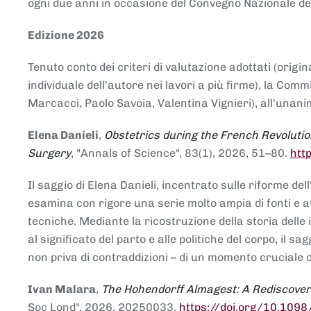
ogni due anni in occasione del Convegno Nazionale de
Edizione 2026
Tenuto conto dei criteri di valutazione adottati (origin
individuale dell'autore nei lavori a più firme), la Co
Marcacci, Paolo Savoia, Valentina Vignieri), all'unanim
Elena Danieli
,
Obstetrics during the French Revolutio
Surgery
, "Annals of Science", 83(1), 2026, 51–80.
htt
Il saggio di Elena Danieli, incentrato sulle riforme de
esamina con rigore una serie molto ampia di fonti e att
tecniche. Mediante la ricostruzione della storia delle i
al significato del parto e alle politiche del corpo, il
non priva di contraddizioni – di un momento cruciale d
Ivan Malara
,
The Hohendorff Almagest: A Rediscove
Soc Lond", 2026, 20250033.
https://doi.org/10.109