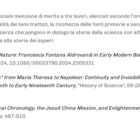
ciale menzione di merito a tre lavori, elencati secondo l'or
nalità dei temi trattati, la ricchezza delle fonti primarie e se
ricerca che pongono in dialogo la storia della scienza con al
e alla storia dei saperi:
 Nature: Francesca Fontana Aldrovandi in Early Modern Bo
io 2024, 10.1080/00033790.2024.2305331
" from Maria Theresa to Napoleon: Continuity and Invisibili
enth to Early Nineteenth Century
, "History of Science", 59 (2
al Chronology, the Jesuit China Mission, and Enlightenme
pp. 487-510.