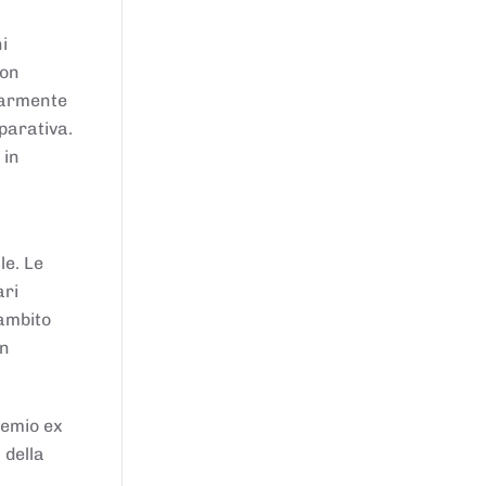
i
von
larmente
parativa.
 in
le. Le
ari
'ambito
in
remio ex
 della