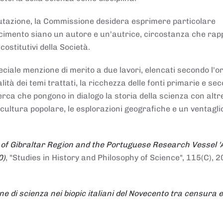
alutazione, la Commissione desidera esprimere particolare
noscimento siano un autore e un'autrice, circostanza che ra
costitutivi della Società.
ciale menzione di merito a due lavori, elencati secondo l'o
nalità dei temi trattati, la ricchezza delle fonti primarie e se
icerca che pongono in dialogo la storia della scienza con altr
 cultura popolare, le esplorazioni geografiche e un ventagli
 of Gibraltar Region and the Portuguese Research Vessel '
0)
, "Studies in History and Philosophy of Science", 115(C), 2
ne di scienza nei biopic italiani del Novecento tra censura e