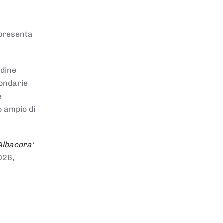
ppresenta
rdine
condarie
e
o ampio di
Albacora'
026,