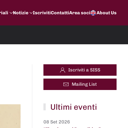
iali
Notizie
Iscriviti
Contatti
Area soci
About Us
Iscriviti a SISS
Mailing List
Ultimi eventi
08 Set 2026