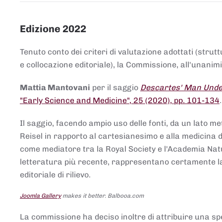
Edizione 2022
Tenuto conto dei criteri di valutazione adottati (strut
e collocazione editoriale), la Commissione, all'unanimit
Mattia Mantovani
per il saggio
Descartes' Man Under
"Early Science and Medicine", 25 (2020), pp. 101-134
Il saggio, facendo ampio uso delle fonti, da un lato me
Reisel in rapporto al cartesianesimo e alla medicina del
come mediatore tra la Royal Society e l'Academia Nat
letteratura più recente, rappresentano certamente la 
editoriale di rilievo.
Joomla Gallery
makes it better. Balbooa.com
La commissione ha deciso inoltre di attribuire una spe