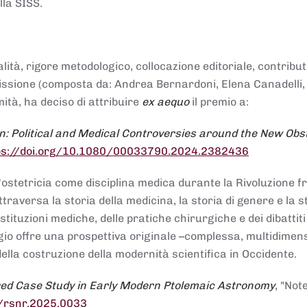
lla SISS.
alità, rigore metodologico, collocazione editoriale, contribu
mmissione (composta da: Andrea Bernardoni, Elena Canadelli,
ità, ha deciso di attribuire
ex aequo
il premio a:
n: Political and Medical Controversies around the New Obst
ps://doi.org/10.1080/00033790.2024.2382436
ll'ostetricia come disciplina medica durante la Rivoluzione 
raversa la storia della medicina, la storia di genere e la st
stituzioni mediche, delle pratiche chirurgiche e dei dibattit
 saggio offre una prospettiva originale –complessa, multidimen
ella costruzione della modernità scientifica in Occidente.
red Case Study in Early Modern Ptolemaic Astronomy
, "Not
8/rsnr.2025.0033