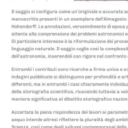
Il saggio si configura come un'originale e accurata ana
manoscritte presenti in un esemplare dell'Almagesto 
Hohendorff. Le annotazioni, verosimilmente di epoca 
attenta alla comprensione dei problemi astronomici e
Di particolare interesse è la riformulazione dei proce
linguaggio naturale. Il saggio coglie così la comples
dell'astronomia, inserendoli con rigore nel confronto 
Entrambi i contributi sono ricerche a firma unica e sod
indagini pubblicate si distinguono per profondità e arti
differenti, ma in entrambi i casi chiaramente individua
della storiografia scientifica, riuscendo tuttavia a v
maniera significativa al dibattito storiografico nazion
Accertata la piena rispondenza dei lavori ai parametri
aequo intende altresì riflettere la pluralità degli ambiti
Scienza, così come degli sviluppi contemporanei della 