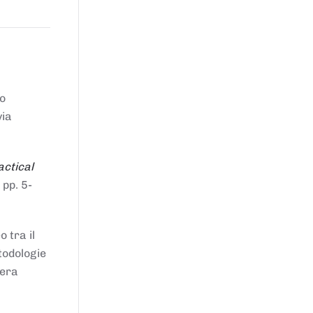
to
via
actical
 pp. 5-
 tra il
todologie
iera