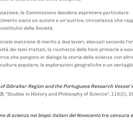
alutazione, la Commissione desidera esprimere particolare
noscimento siano un autore e un'autrice, circostanza che ra
costitutivi della Società.
ciale menzione di merito a due lavori, elencati secondo l'o
nalità dei temi trattati, la ricchezza delle fonti primarie e se
icerca che pongono in dialogo la storia della scienza con altr
 cultura popolare, le esplorazioni geografiche e un ventagli
 of Gibraltar Region and the Portuguese Research Vessel '
0)
, "Studies in History and Philosophy of Science", 115(C), 2
ne di scienza nei biopic italiani del Novecento tra censura e