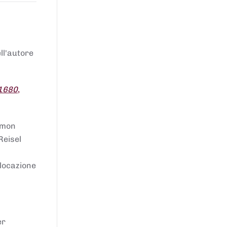
ell'autore
 1680
,
lomon
Reisel
llocazione
er