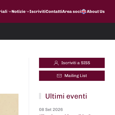
iali
Notizie
Iscriviti
Contatti
Area soci
About Us
Iscriviti a SISS
Mailing List
Ultimi eventi
08 Set 2026