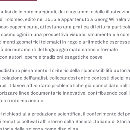
lisi delle note marginali, dei diagrammi e delle illustrazion
di Tolomeo, edito nel 1515 e appartenuto a Georg Wilhelm 
post-copernicana, attestano una pratica di lettura partico
 cosmologici in una prospettiva visuale, strumentale e com
dimenti geometrici tolemaici in regole aritmetiche espresse
sità dei mutamenti del linguaggio matematico e formale
con autori, opere e tradizioni esegetiche coeve.
disfano pienamente il criterio della riconoscibilità autoria
colazione dell'analisi, collocandosi entro contesti disciplin
bili. I lavori affrontano problematiche già consolidate nell
alorizzare linee documentarie innovative, contribuendo così 
ale e internazionale.
 richiesti alla produzione scientifica, il conferimento del p
 tematici coltivati all'interno della Società Italiana di Storia
storia della scienza come disciplina.