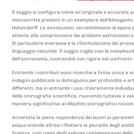
Il saggio si configura come un'originale e accurata ana
manoscritte presenti in un esemplare dell'Almagesto 
Hohendorff. Le annotazioni, verosimilmente di epoca 
attenta alla comprensione dei problemi astronomici e
Di particolare interesse è la riformulazione dei proce
linguaggio naturale. Il saggio coglie così la comples
dell'astronomia, inserendoli con rigore nel confronto 
Entrambi i contributi sono ricerche a firma unica e sod
indagini pubblicate si distinguono per profondità e arti
differenti, ma in entrambi i casi chiaramente individua
della storiografia scientifica, riuscendo tuttavia a v
maniera significativa al dibattito storiografico nazion
Accertata la piena rispondenza dei lavori ai parametri
aequo intende altresì riflettere la pluralità degli ambiti
Scienza, così come degli sviluppi contemporanei della 