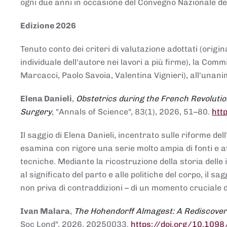
ogni due anni in occasione del Convegno Nazionale de
Edizione 2026
Tenuto conto dei criteri di valutazione adottati (origin
individuale dell'autore nei lavori a più firme), la Co
Marcacci, Paolo Savoia, Valentina Vignieri), all'unanim
Elena Danieli
,
Obstetrics during the French Revolutio
Surgery
, "Annals of Science", 83(1), 2026, 51–80.
htt
Il saggio di Elena Danieli, incentrato sulle riforme de
esamina con rigore una serie molto ampia di fonti e att
tecniche. Mediante la ricostruzione della storia delle i
al significato del parto e alle politiche del corpo, il
non priva di contraddizioni – di un momento cruciale d
Ivan Malara
,
The Hohendorff Almagest: A Rediscove
Soc Lond", 2026, 20250033.
https://doi.org/10.109