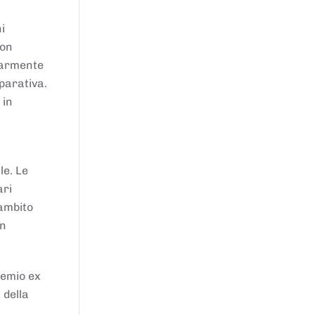
i
von
larmente
parativa.
 in
le. Le
ari
'ambito
in
remio ex
 della