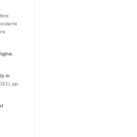
dine
condarie
tre
logna
,
ty in
021), pp.
nt