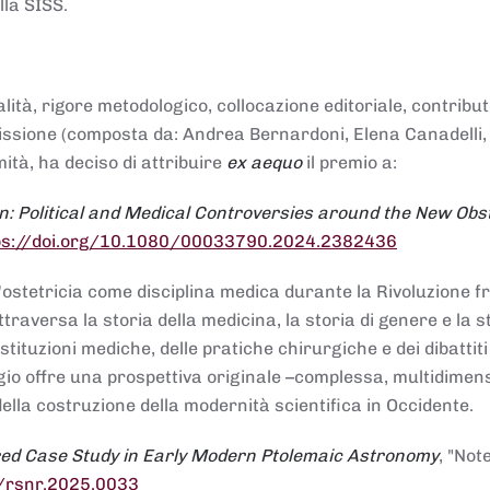
lla SISS.
alità, rigore metodologico, collocazione editoriale, contribu
mmissione (composta da: Andrea Bernardoni, Elena Canadelli,
ità, ha deciso di attribuire
ex aequo
il premio a:
n: Political and Medical Controversies around the New Obst
ps://doi.org/10.1080/00033790.2024.2382436
ll'ostetricia come disciplina medica durante la Rivoluzione 
raversa la storia della medicina, la storia di genere e la st
stituzioni mediche, delle pratiche chirurgiche e dei dibattit
 saggio offre una prospettiva originale –complessa, multidimen
ella costruzione della modernità scientifica in Occidente.
red Case Study in Early Modern Ptolemaic Astronomy
, "Not
8/rsnr.2025.0033