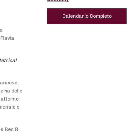
Calendario Completo
to
 Flavia
etrical
francese,
oria delle
i attorno
sionale e
es Rec R