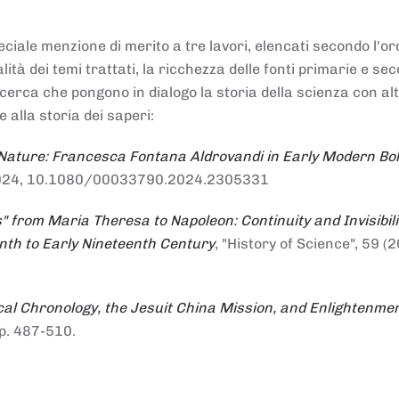
ciale menzione di merito a tre lavori, elencati secondo l'or
nalità dei temi trattati, la ricchezza delle fonti primarie e se
ricerca che pongono in dialogo la storia della scienza con al
e alla storia dei saperi:
 Nature: Francesca Fontana Aldrovandi in Early Modern Bo
io 2024, 10.1080/00033790.2024.2305331
" from Maria Theresa to Napoleon: Continuity and Invisibili
enth to Early Nineteenth Century
, "History of Science", 59 (2
al Chronology, the Jesuit China Mission, and Enlightenme
pp. 487-510.