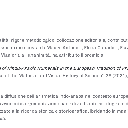
alità, rigore metodologico, collocazione editoriale, contribu
mmissione (composta da Mauro Antonelli, Elena Canadelli, Fla
gnieri), all'unanimità, ha attribuito il
premio
a:
 of Hindu-Arabic Numerals in the European Tradition of Pr
al of the Material and Visual History of Science", 36 (2021),
la diffusione dell'aritmetica indo-araba nel contesto europeo
e e avvincente argomentazione narrativa. L'autore integra me
izzate alla ricerca storica e storiografica, ibridando in man
ca.