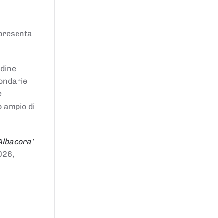
ppresenta
rdine
condarie
e
o ampio di
Albacora'
026,