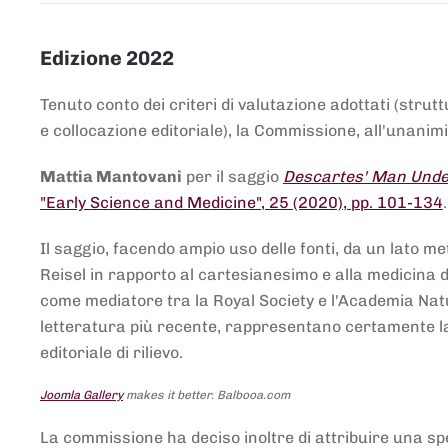
Edizione 2022
Tenuto conto dei criteri di valutazione adottati (strut
e collocazione editoriale), la Commissione, all'unanimit
Mattia Mantovani
per il saggio
Descartes' Man Under
"Early Science and Medicine", 25 (2020), pp. 101-134
Il saggio, facendo ampio uso delle fonti, da un lato me
Reisel in rapporto al cartesianesimo e alla medicina del
come mediatore tra la Royal Society e l'Academia Nat
letteratura più recente, rappresentano certamente la 
editoriale di rilievo.
Joomla Gallery
makes it better. Balbooa.com
La commissione ha deciso inoltre di attribuire una spe