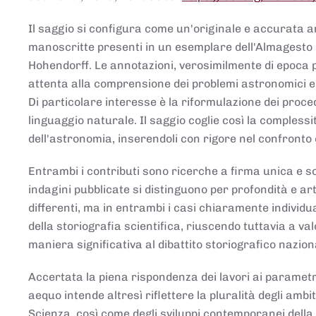
Il saggio si configura come un'originale e accurata ana
manoscritte presenti in un esemplare dell'Almagesto 
Hohendorff. Le annotazioni, verosimilmente di epoca 
attenta alla comprensione dei problemi astronomici e
Di particolare interesse è la riformulazione dei proce
linguaggio naturale. Il saggio coglie così la comples
dell'astronomia, inserendoli con rigore nel confronto 
Entrambi i contributi sono ricerche a firma unica e sod
indagini pubblicate si distinguono per profondità e arti
differenti, ma in entrambi i casi chiaramente individua
della storiografia scientifica, riuscendo tuttavia a v
maniera significativa al dibattito storiografico nazion
Accertata la piena rispondenza dei lavori ai parametri
aequo intende altresì riflettere la pluralità degli ambiti
Scienza, così come degli sviluppi contemporanei della 