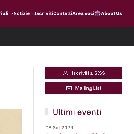
iali
Notizie
Iscriviti
Contatti
Area soci
About Us
Iscriviti a SISS
Mailing List
Ultimi eventi
08 Set 2026