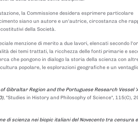
alutazione, la Commissione desidera esprimere particolare
noscimento siano un autore e un'autrice, circostanza che ra
costitutivi della Società.
ciale menzione di merito a due lavori, elencati secondo l'o
nalità dei temi trattati, la ricchezza delle fonti primarie e se
icerca che pongono in dialogo la storia della scienza con altr
 cultura popolare, le esplorazioni geografiche e un ventagli
 of Gibraltar Region and the Portuguese Research Vessel '
0)
, "Studies in History and Philosophy of Science", 115(C), 2
ne di scienza nei biopic italiani del Novecento tra censura e