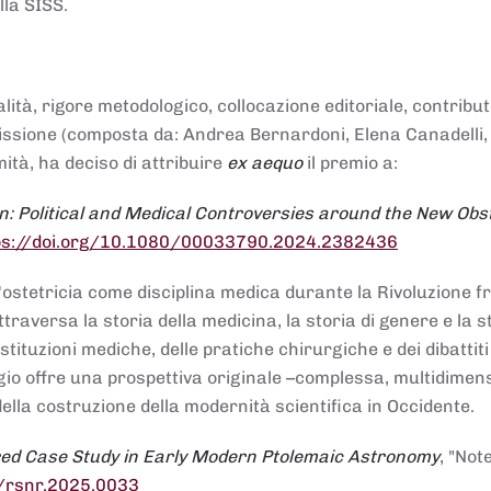
lla SISS.
alità, rigore metodologico, collocazione editoriale, contribu
mmissione (composta da: Andrea Bernardoni, Elena Canadelli,
ità, ha deciso di attribuire
ex aequo
il premio a:
n: Political and Medical Controversies around the New Obst
ps://doi.org/10.1080/00033790.2024.2382436
ll'ostetricia come disciplina medica durante la Rivoluzione 
raversa la storia della medicina, la storia di genere e la st
stituzioni mediche, delle pratiche chirurgiche e dei dibattit
 saggio offre una prospettiva originale –complessa, multidimen
ella costruzione della modernità scientifica in Occidente.
red Case Study in Early Modern Ptolemaic Astronomy
, "Not
8/rsnr.2025.0033