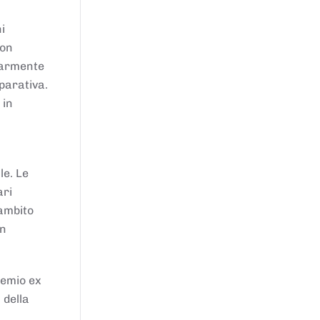
i
von
larmente
parativa.
 in
le. Le
ari
'ambito
in
remio ex
 della