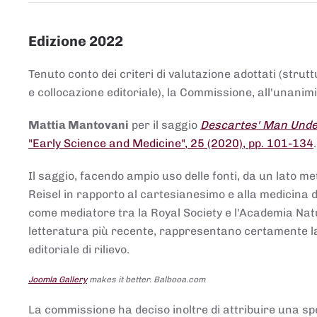
Edizione 2022
Tenuto conto dei criteri di valutazione adottati (strut
e collocazione editoriale), la Commissione, all'unanimit
Mattia Mantovani
per il saggio
Descartes' Man Under
"Early Science and Medicine", 25 (2020), pp. 101-134
Il saggio, facendo ampio uso delle fonti, da un lato me
Reisel in rapporto al cartesianesimo e alla medicina del
come mediatore tra la Royal Society e l'Academia Nat
letteratura più recente, rappresentano certamente la 
editoriale di rilievo.
Joomla Gallery
makes it better. Balbooa.com
La commissione ha deciso inoltre di attribuire una spe