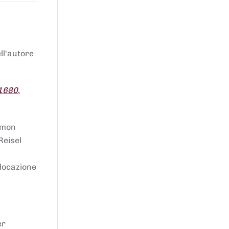
ell'autore
 1680
,
lomon
Reisel
llocazione
er