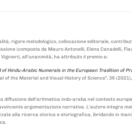
alità, rigore metodologico, collocazione editoriale, contribu
mmissione (composta da Mauro Antonelli, Elena Canadelli, Fla
gnieri), all'unanimità, ha attribuito il
premio
a:
 of Hindu-Arabic Numerals in the European Tradition of Pr
al of the Material and Visual History of Science", 36 (2021),
la diffusione dell'aritmetica indo-araba nel contesto europeo
e e avvincente argomentazione narrativa. L'autore integra me
izzate alla ricerca storica e storiografica, ibridando in man
ca.