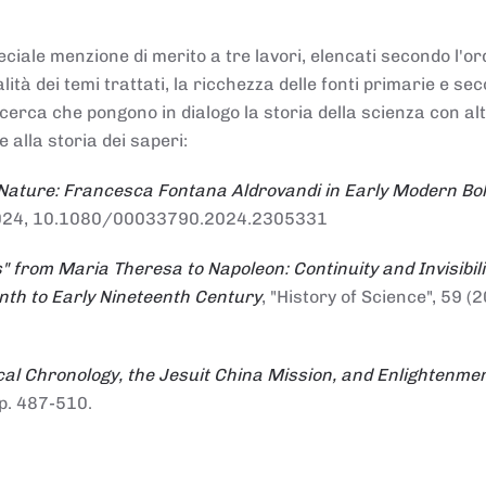
ciale menzione di merito a tre lavori, elencati secondo l'or
nalità dei temi trattati, la ricchezza delle fonti primarie e se
ricerca che pongono in dialogo la storia della scienza con al
e alla storia dei saperi:
 Nature: Francesca Fontana Aldrovandi in Early Modern Bo
io 2024, 10.1080/00033790.2024.2305331
" from Maria Theresa to Napoleon: Continuity and Invisibili
enth to Early Nineteenth Century
, "History of Science", 59 (2
al Chronology, the Jesuit China Mission, and Enlightenme
pp. 487-510.