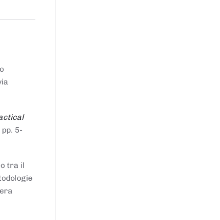
to
via
actical
 pp. 5-
 tra il
todologie
iera