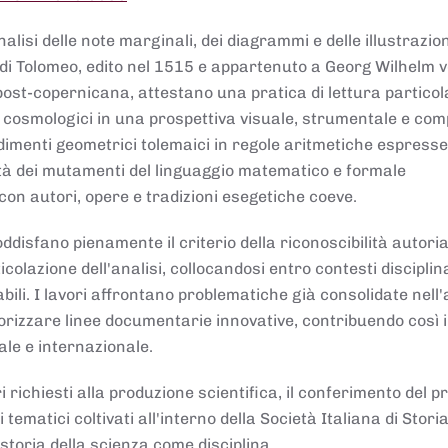
lisi delle note marginali, dei diagrammi e delle illustrazion
di Tolomeo, edito nel 1515 e appartenuto a Georg Wilhelm 
post-copernicana, attestano una pratica di lettura partico
 cosmologici in una prospettiva visuale, strumentale e com
dimenti geometrici tolemaici in regole aritmetiche espresse
sità dei mutamenti del linguaggio matematico e formale
con autori, opere e tradizioni esegetiche coeve.
disfano pienamente il criterio della riconoscibilità autoria
colazione dell'analisi, collocandosi entro contesti disciplin
bili. I lavori affrontano problematiche già consolidate nell
alorizzare linee documentarie innovative, contribuendo così 
ale e internazionale.
 richiesti alla produzione scientifica, il conferimento del p
 tematici coltivati all'interno della Società Italiana di Storia
storia della scienza come disciplina.