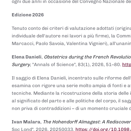
ogni due anni in occasione del Convegno Nazionale de
Edizione 2026
Tenuto conto dei criteri di valutazione adottati (origin
individuale dell'autore nei lavori a più firme), la Co
Marcacci, Paolo Savoia, Valentina Vignieri), all'unanim
Elena Danieli
,
Obstetrics during the French Revolutio
Surgery
, "Annals of Science", 83(1), 2026, 51–80.
htt
Il saggio di Elena Danieli, incentrato sulle riforme de
esamina con rigore una serie molto ampia di fonti e att
tecniche. Mediante la ricostruzione della storia delle i
al significato del parto e alle politiche del corpo, il
non priva di contraddizioni – di un momento cruciale d
Ivan Malara
,
The Hohendorff Almagest: A Rediscove
Soc Lond", 2026, 20250033.
https://doi.org/10.109