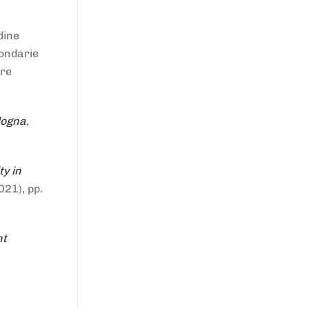
dine
condarie
tre
logna
,
ty in
021), pp.
nt