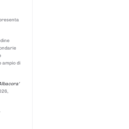
ppresenta
rdine
condarie
e
o ampio di
Albacora'
026,