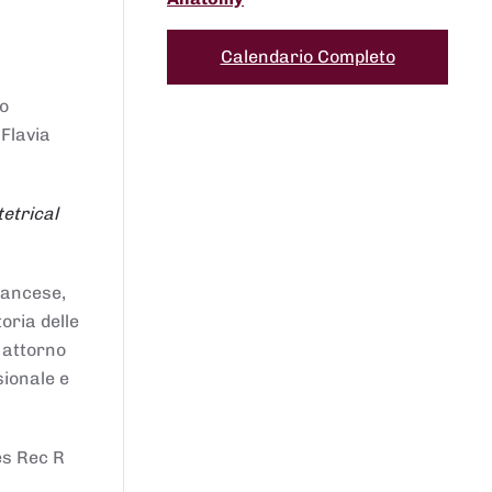
Calendario Completo
to
 Flavia
etrical
francese,
oria delle
i attorno
sionale e
es Rec R