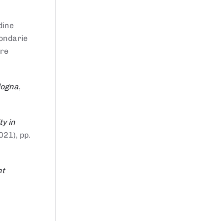
dine
condarie
tre
logna
,
ty in
021), pp.
nt