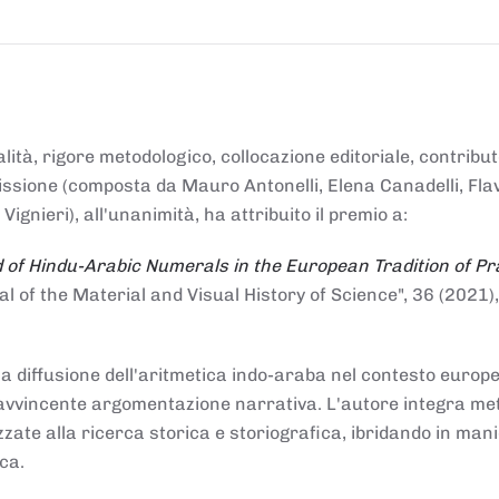
alità, rigore metodologico, collocazione editoriale, contribu
mmissione (composta da Mauro Antonelli, Elena Canadelli, Fla
gnieri), all'unanimità, ha attribuito il
premio
a:
 of Hindu-Arabic Numerals in the European Tradition of Pr
al of the Material and Visual History of Science", 36 (2021),
la diffusione dell'aritmetica indo-araba nel contesto europeo
e e avvincente argomentazione narrativa. L'autore integra me
izzate alla ricerca storica e storiografica, ibridando in man
ca.