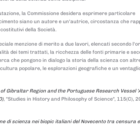
alutazione, la Commissione desidera esprimere particolare
noscimento siano un autore e un'autrice, circostanza che ra
costitutivi della Società.
ciale menzione di merito a due lavori, elencati secondo l'o
nalità dei temi trattati, la ricchezza delle fonti primarie e se
icerca che pongono in dialogo la storia della scienza con altr
 cultura popolare, le esplorazioni geografiche e un ventagli
 of Gibraltar Region and the Portuguese Research Vessel '
0)
, "Studies in History and Philosophy of Science", 115(C), 2
ne di scienza nei biopic italiani del Novecento tra censura e