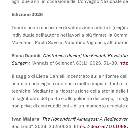
ogni due anni in occasione del Convegno Nazionale de
Edizione 2026
Tenuto conto dei criteri di valutazione adottati (origin
individuale dell'autore nei lavori a più firme), la Co
Marcacci, Paolo Savoia, Valentina Vignieri), all'unanim
Elena Danieli
,
Obstetrics during the French Revolutio
Surgery
, "Annals of Science", 83(1), 2026, 51–80.
htt
Il saggio di Elena Danieli, incentrato sulle riforme de
esamina con rigore una serie molto ampia di fonti e att
tecniche. Mediante la ricostruzione della storia delle i
al significato del parto e alle politiche del corpo, il
non priva di contraddizioni – di un momento cruciale d
Ivan Malara
,
The Hohendorff Almagest: A Rediscove
Soc Lond", 2026, 20250033.
https://doi.org/10.109