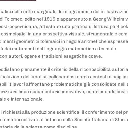
lisi delle note marginali, dei diagrammi e delle illustrazion
di Tolomeo, edito nel 1515 e appartenuto a Georg Wilhelm 
post-copernicana, attestano una pratica di lettura partico
 cosmologici in una prospettiva visuale, strumentale e com
dimenti geometrici tolemaici in regole aritmetiche espresse
sità dei mutamenti del linguaggio matematico e formale
con autori, opere e tradizioni esegetiche coeve.
disfano pienamente il criterio della riconoscibilità autoria
colazione dell'analisi, collocandosi entro contesti disciplin
bili. I lavori affrontano problematiche già consolidate nell
alorizzare linee documentarie innovative, contribuendo così 
ale e internazionale.
 richiesti alla produzione scientifica, il conferimento del p
 tematici coltivati all'interno della Società Italiana di Storia
storia della scienza come disciplina.