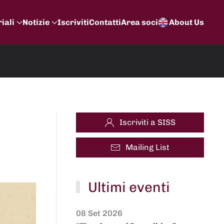
iali
Notizie
Iscriviti
Contatti
Area soci
About Us
Iscriviti a SISS
Mailing List
Ultimi eventi
08 Set 2026