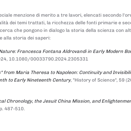
ciale menzione di merito a tre lavori, elencati secondo l'or
nalità dei temi trattati, la ricchezza delle fonti primarie e se
ricerca che pongono in dialogo la storia della scienza con al
e alla storia dei saperi:
 Nature: Francesca Fontana Aldrovandi in Early Modern Bo
io 2024, 10.1080/00033790.2024.2305331
" from Maria Theresa to Napoleon: Continuity and Invisibili
enth to Early Nineteenth Century
, "History of Science", 59 (2
al Chronology, the Jesuit China Mission, and Enlightenme
pp. 487-510.