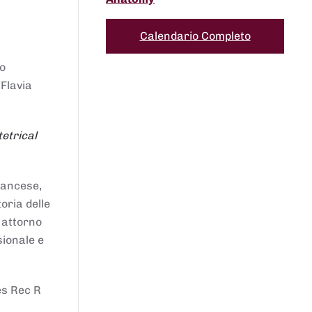
Calendario Completo
to
 Flavia
etrical
francese,
oria delle
i attorno
sionale e
es Rec R