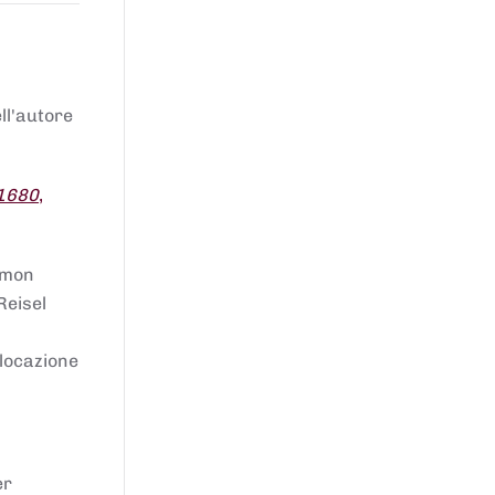
ell'autore
 1680
,
lomon
Reisel
llocazione
er