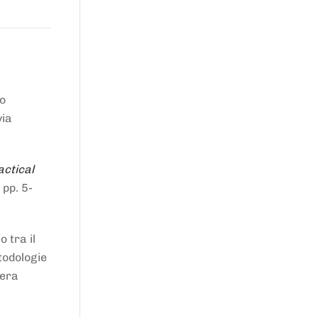
to
via
actical
 pp. 5-
 tra il
todologie
iera