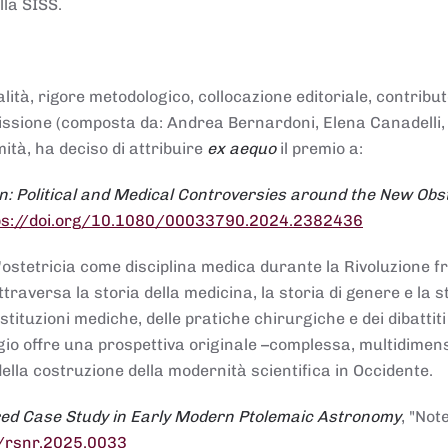
lla SISS.
alità, rigore metodologico, collocazione editoriale, contribu
mmissione (composta da: Andrea Bernardoni, Elena Canadelli,
ità, ha deciso di attribuire
ex aequo
il premio a:
n: Political and Medical Controversies around the New Obst
ps://doi.org/10.1080/00033790.2024.2382436
ll'ostetricia come disciplina medica durante la Rivoluzione 
raversa la storia della medicina, la storia di genere e la st
stituzioni mediche, delle pratiche chirurgiche e dei dibattit
 saggio offre una prospettiva originale –complessa, multidimen
ella costruzione della modernità scientifica in Occidente.
red Case Study in Early Modern Ptolemaic Astronomy
, "Not
8/rsnr.2025.0033