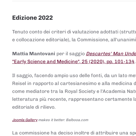
Edizione 2022
Tenuto conto dei criteri di valutazione adottati (strut
e collocazione editoriale), la Commissione, all'unanimit
Mattia Mantovani
per il saggio
Descartes' Man Under
"Early Science and Medicine", 25 (2020), pp. 101-134
Il saggio, facendo ampio uso delle fonti, da un lato me
Reisel in rapporto al cartesianesimo e alla medicina del
come mediatore tra la Royal Society e l'Academia Nat
letteratura più recente, rappresentano certamente la 
editoriale di rilievo.
Joomla Gallery
makes it better. Balbooa.com
La commissione ha deciso inoltre di attribuire una spe