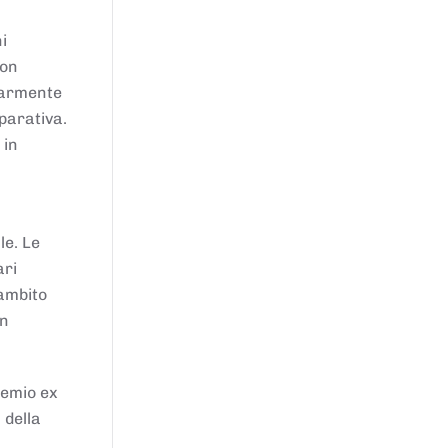
i
von
larmente
parativa.
 in
le. Le
ari
'ambito
in
remio ex
 della