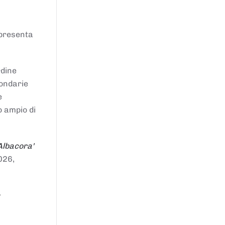
ppresenta
rdine
condarie
e
o ampio di
Albacora'
026,