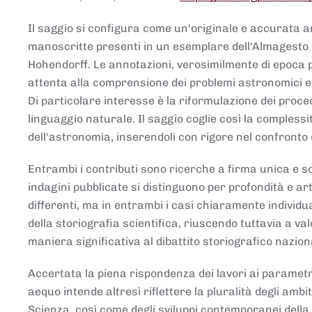
Il saggio si configura come un'originale e accurata ana
manoscritte presenti in un esemplare dell'Almagesto 
Hohendorff. Le annotazioni, verosimilmente di epoca 
attenta alla comprensione dei problemi astronomici e
Di particolare interesse è la riformulazione dei proce
linguaggio naturale. Il saggio coglie così la comples
dell'astronomia, inserendoli con rigore nel confronto 
Entrambi i contributi sono ricerche a firma unica e sod
indagini pubblicate si distinguono per profondità e arti
differenti, ma in entrambi i casi chiaramente individua
della storiografia scientifica, riuscendo tuttavia a v
maniera significativa al dibattito storiografico nazion
Accertata la piena rispondenza dei lavori ai parametri
aequo intende altresì riflettere la pluralità degli ambiti
Scienza, così come degli sviluppi contemporanei della 