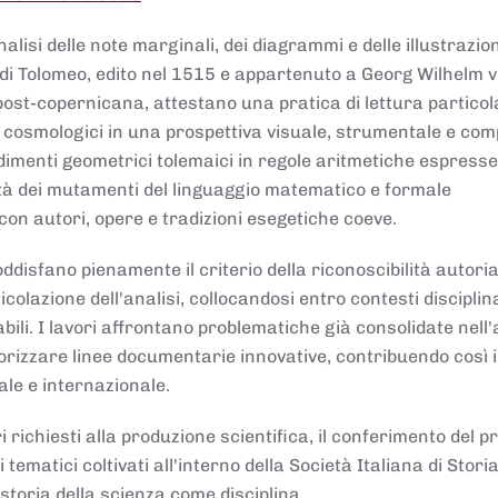
lisi delle note marginali, dei diagrammi e delle illustrazion
di Tolomeo, edito nel 1515 e appartenuto a Georg Wilhelm 
post-copernicana, attestano una pratica di lettura partico
 cosmologici in una prospettiva visuale, strumentale e com
dimenti geometrici tolemaici in regole aritmetiche espresse
sità dei mutamenti del linguaggio matematico e formale
con autori, opere e tradizioni esegetiche coeve.
disfano pienamente il criterio della riconoscibilità autoria
colazione dell'analisi, collocandosi entro contesti disciplin
bili. I lavori affrontano problematiche già consolidate nell
alorizzare linee documentarie innovative, contribuendo così 
ale e internazionale.
 richiesti alla produzione scientifica, il conferimento del p
 tematici coltivati all'interno della Società Italiana di Storia
storia della scienza come disciplina.