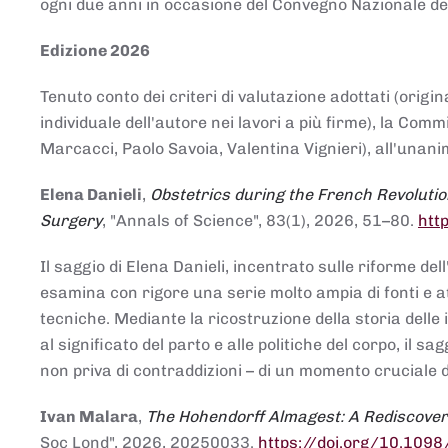
ogni due anni in occasione del Convegno Nazionale de
Edizione 2026
Tenuto conto dei criteri di valutazione adottati (origin
individuale dell'autore nei lavori a più firme), la Co
Marcacci, Paolo Savoia, Valentina Vignieri), all'unanim
Elena Danieli
,
Obstetrics during the French Revolutio
Surgery
, "Annals of Science", 83(1), 2026, 51–80.
htt
Il saggio di Elena Danieli, incentrato sulle riforme de
esamina con rigore una serie molto ampia di fonti e att
tecniche. Mediante la ricostruzione della storia delle i
al significato del parto e alle politiche del corpo, il
non priva di contraddizioni – di un momento cruciale d
Ivan Malara
,
The Hohendorff Almagest: A Rediscove
Soc Lond", 2026, 20250033.
https://doi.org/10.109