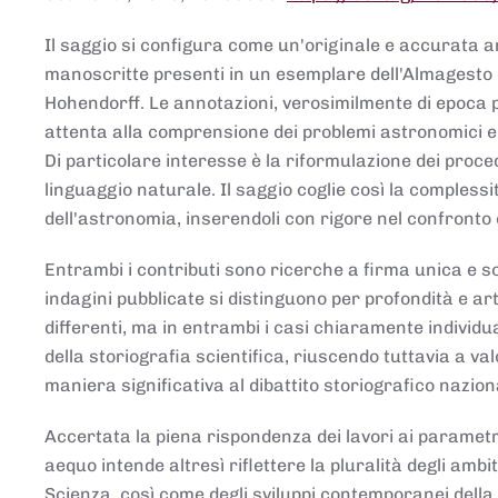
Il saggio si configura come un'originale e accurata ana
manoscritte presenti in un esemplare dell'Almagesto 
Hohendorff. Le annotazioni, verosimilmente di epoca 
attenta alla comprensione dei problemi astronomici e
Di particolare interesse è la riformulazione dei proce
linguaggio naturale. Il saggio coglie così la comples
dell'astronomia, inserendoli con rigore nel confronto 
Entrambi i contributi sono ricerche a firma unica e sod
indagini pubblicate si distinguono per profondità e arti
differenti, ma in entrambi i casi chiaramente individua
della storiografia scientifica, riuscendo tuttavia a v
maniera significativa al dibattito storiografico nazion
Accertata la piena rispondenza dei lavori ai parametri
aequo intende altresì riflettere la pluralità degli ambiti
Scienza, così come degli sviluppi contemporanei della 