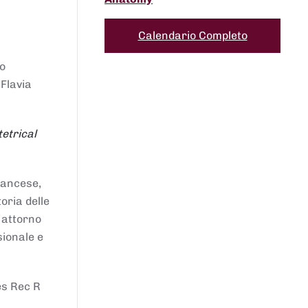
Calendario Completo
to
 Flavia
etrical
francese,
oria delle
i attorno
sionale e
es Rec R