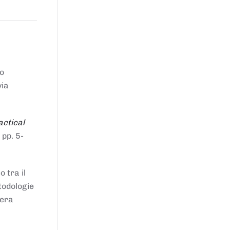
to
via
actical
 pp. 5-
 tra il
todologie
iera