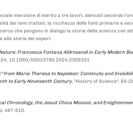
ciale menzione di merito a tre lavori, elencati secondo l'or
nalità dei temi trattati, la ricchezza delle fonti primarie e se
ricerca che pongono in dialogo la storia della scienza con al
e alla storia dei saperi:
 Nature: Francesca Fontana Aldrovandi in Early Modern Bo
io 2024, 10.1080/00033790.2024.2305331
" from Maria Theresa to Napoleon: Continuity and Invisibili
enth to Early Nineteenth Century
, "History of Science", 59 (2
al Chronology, the Jesuit China Mission, and Enlightenme
pp. 487-510.