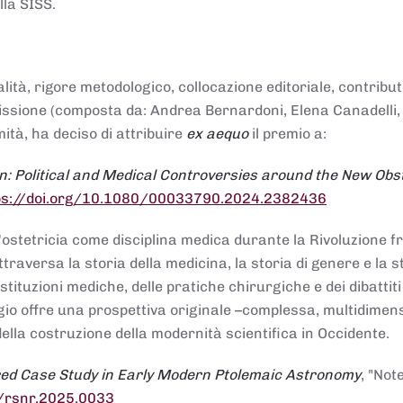
lla SISS.
alità, rigore metodologico, collocazione editoriale, contribu
mmissione (composta da: Andrea Bernardoni, Elena Canadelli,
ità, ha deciso di attribuire
ex aequo
il premio a:
n: Political and Medical Controversies around the New Obst
ps://doi.org/10.1080/00033790.2024.2382436
ll'ostetricia come disciplina medica durante la Rivoluzione 
raversa la storia della medicina, la storia di genere e la st
stituzioni mediche, delle pratiche chirurgiche e dei dibattit
 saggio offre una prospettiva originale –complessa, multidimen
ella costruzione della modernità scientifica in Occidente.
red Case Study in Early Modern Ptolemaic Astronomy
, "Not
8/rsnr.2025.0033