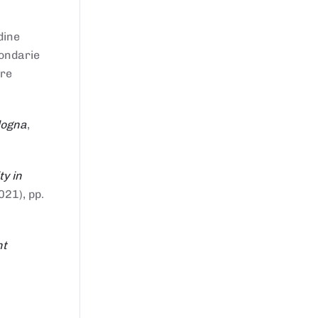
dine
condarie
tre
logna
,
ty in
021), pp.
nt