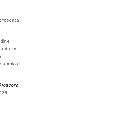
ppresenta
rdine
condarie
e
o ampio di
Albacora'
026,