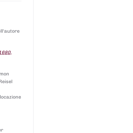
ell'autore
 1680
,
lomon
Reisel
llocazione
er