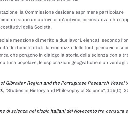
alutazione, la Commissione desidera esprimere particolare
noscimento siano un autore e un'autrice, circostanza che ra
costitutivi della Società.
ciale menzione di merito a due lavori, elencati secondo l'o
nalità dei temi trattati, la ricchezza delle fonti primarie e se
icerca che pongono in dialogo la storia della scienza con altr
 cultura popolare, le esplorazioni geografiche e un ventagli
 of Gibraltar Region and the Portuguese Research Vessel '
0)
, "Studies in History and Philosophy of Science", 115(C), 2
ne di scienza nei biopic italiani del Novecento tra censura e