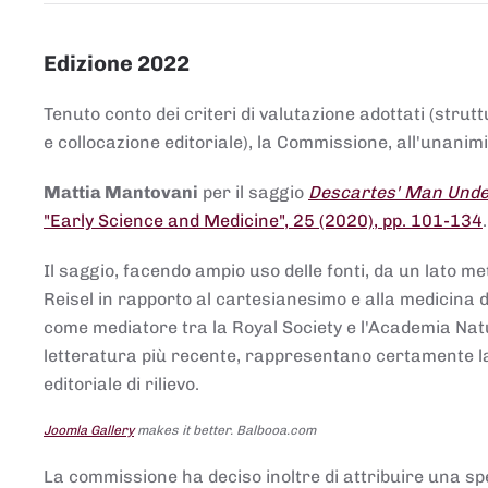
Edizione 2022
Tenuto conto dei criteri di valutazione adottati (strut
e collocazione editoriale), la Commissione, all'unanimit
Mattia Mantovani
per il saggio
Descartes' Man Under
"Early Science and Medicine", 25 (2020), pp. 101-134
Il saggio, facendo ampio uso delle fonti, da un lato me
Reisel in rapporto al cartesianesimo e alla medicina del
come mediatore tra la Royal Society e l'Academia Nat
letteratura più recente, rappresentano certamente la 
editoriale di rilievo.
Joomla Gallery
makes it better. Balbooa.com
La commissione ha deciso inoltre di attribuire una spe