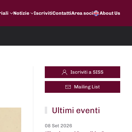
iali
Notizie
Iscriviti
Contatti
Area soci
About Us
Iscriviti a SISS
Mailing List
Ultimi eventi
08 Set 2026