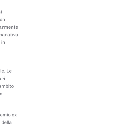
i
von
larmente
parativa.
 in
le. Le
ari
'ambito
in
remio ex
 della