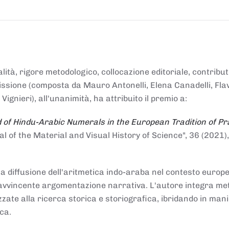
alità, rigore metodologico, collocazione editoriale, contribu
mmissione (composta da Mauro Antonelli, Elena Canadelli, Fla
gnieri), all'unanimità, ha attribuito il
premio
a:
 of Hindu-Arabic Numerals in the European Tradition of Pr
al of the Material and Visual History of Science", 36 (2021),
la diffusione dell'aritmetica indo-araba nel contesto europeo
e e avvincente argomentazione narrativa. L'autore integra me
izzate alla ricerca storica e storiografica, ibridando in man
ca.