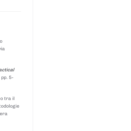
to
via
actical
 pp. 5-
 tra il
todologie
iera