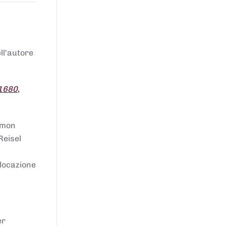
ell'autore
 1680
,
lomon
Reisel
llocazione
er