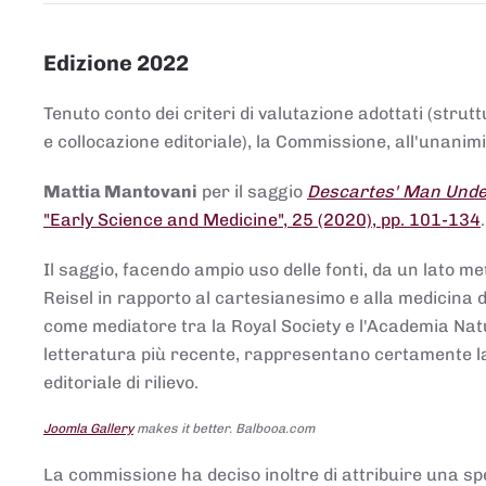
Edizione 2022
Tenuto conto dei criteri di valutazione adottati (strut
e collocazione editoriale), la Commissione, all'unanimit
Mattia Mantovani
per il saggio
Descartes' Man Under
"Early Science and Medicine", 25 (2020), pp. 101-134
Il saggio, facendo ampio uso delle fonti, da un lato me
Reisel in rapporto al cartesianesimo e alla medicina del
come mediatore tra la Royal Society e l'Academia Nat
letteratura più recente, rappresentano certamente la 
editoriale di rilievo.
Joomla Gallery
makes it better. Balbooa.com
La commissione ha deciso inoltre di attribuire una spe