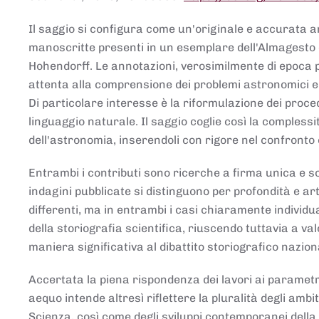
Il saggio si configura come un'originale e accurata ana
manoscritte presenti in un esemplare dell'Almagesto 
Hohendorff. Le annotazioni, verosimilmente di epoca 
attenta alla comprensione dei problemi astronomici e
Di particolare interesse è la riformulazione dei proce
linguaggio naturale. Il saggio coglie così la comples
dell'astronomia, inserendoli con rigore nel confronto 
Entrambi i contributi sono ricerche a firma unica e sod
indagini pubblicate si distinguono per profondità e arti
differenti, ma in entrambi i casi chiaramente individua
della storiografia scientifica, riuscendo tuttavia a v
maniera significativa al dibattito storiografico nazion
Accertata la piena rispondenza dei lavori ai parametri
aequo intende altresì riflettere la pluralità degli ambiti
Scienza, così come degli sviluppi contemporanei della 