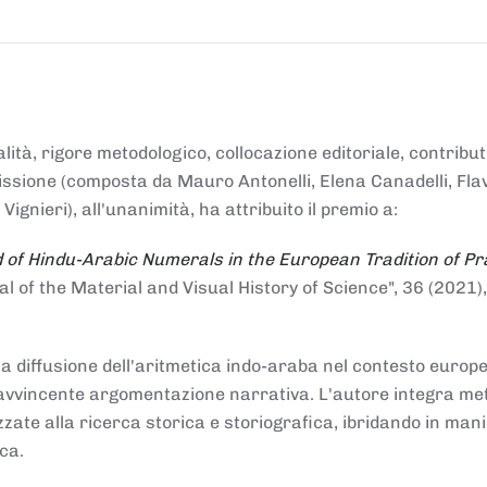
alità, rigore metodologico, collocazione editoriale, contribu
mmissione (composta da Mauro Antonelli, Elena Canadelli, Fla
gnieri), all'unanimità, ha attribuito il
premio
a:
 of Hindu-Arabic Numerals in the European Tradition of Pr
al of the Material and Visual History of Science", 36 (2021),
la diffusione dell'aritmetica indo-araba nel contesto europeo
e e avvincente argomentazione narrativa. L'autore integra me
izzate alla ricerca storica e storiografica, ibridando in man
ca.