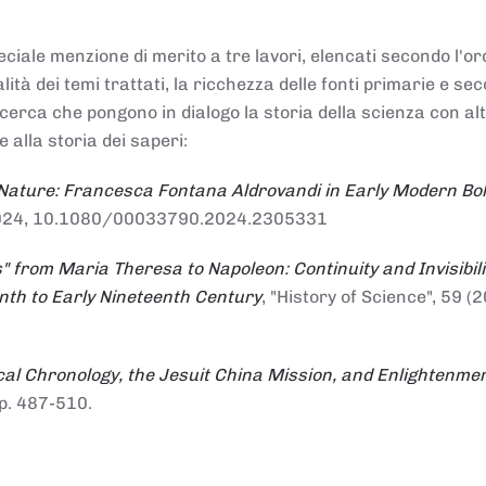
ciale menzione di merito a tre lavori, elencati secondo l'or
nalità dei temi trattati, la ricchezza delle fonti primarie e se
ricerca che pongono in dialogo la storia della scienza con al
e alla storia dei saperi:
 Nature: Francesca Fontana Aldrovandi in Early Modern Bo
io 2024, 10.1080/00033790.2024.2305331
" from Maria Theresa to Napoleon: Continuity and Invisibili
enth to Early Nineteenth Century
, "History of Science", 59 (2
al Chronology, the Jesuit China Mission, and Enlightenme
pp. 487-510.