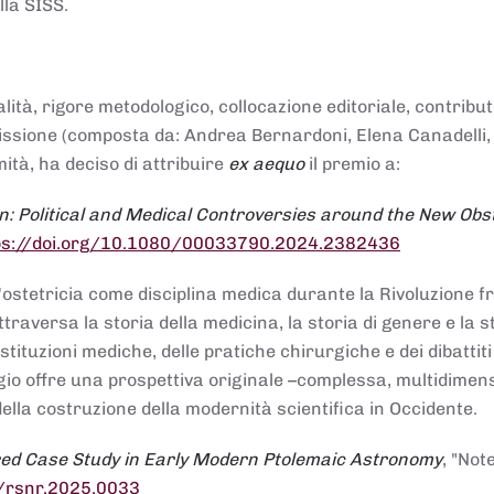
lla SISS.
alità, rigore metodologico, collocazione editoriale, contribu
mmissione (composta da: Andrea Bernardoni, Elena Canadelli,
ità, ha deciso di attribuire
ex aequo
il premio a:
n: Political and Medical Controversies around the New Obst
ps://doi.org/10.1080/00033790.2024.2382436
ll'ostetricia come disciplina medica durante la Rivoluzione 
raversa la storia della medicina, la storia di genere e la st
stituzioni mediche, delle pratiche chirurgiche e dei dibattit
 saggio offre una prospettiva originale –complessa, multidimen
ella costruzione della modernità scientifica in Occidente.
red Case Study in Early Modern Ptolemaic Astronomy
, "Not
8/rsnr.2025.0033