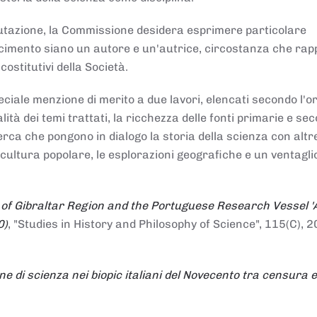
alutazione, la Commissione desidera esprimere particolare
noscimento siano un autore e un'autrice, circostanza che ra
costitutivi della Società.
ciale menzione di merito a due lavori, elencati secondo l'o
nalità dei temi trattati, la ricchezza delle fonti primarie e se
icerca che pongono in dialogo la storia della scienza con altr
 cultura popolare, le esplorazioni geografiche e un ventagli
 of Gibraltar Region and the Portuguese Research Vessel '
0)
, "Studies in History and Philosophy of Science", 115(C), 2
ne di scienza nei biopic italiani del Novecento tra censura e