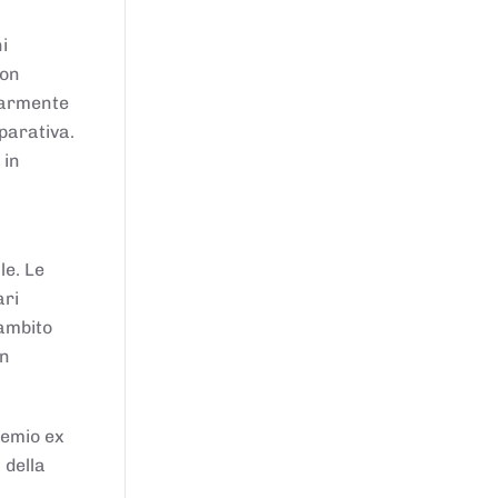
i
von
larmente
parativa.
 in
le. Le
ari
'ambito
in
remio ex
 della