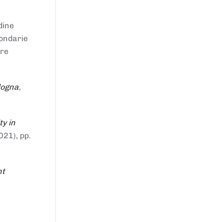
dine
condarie
tre
logna
,
ty in
021), pp.
nt