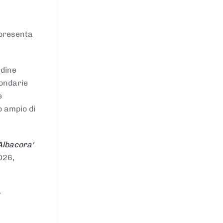
ppresenta
rdine
condarie
e
o ampio di
Albacora'
026,