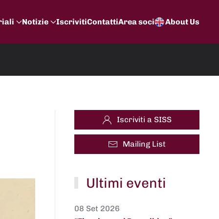
iali
Notizie
Iscriviti
Contatti
Area soci
About Us
Iscriviti a SISS
Mailing List
Ultimi eventi
08 Set 2026