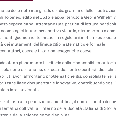
lisi delle note marginali, dei diagrammi e delle illustrazion
di Tolomeo, edito nel 1515 e appartenuto a Georg Wilhelm 
post-copernicana, attestano una pratica di lettura partico
 cosmologici in una prospettiva visuale, strumentale e com
dimenti geometrici tolemaici in regole aritmetiche espresse
sità dei mutamenti del linguaggio matematico e formale
con autori, opere e tradizioni esegetiche coeve.
disfano pienamente il criterio della riconoscibilità autoria
colazione dell'analisi, collocandosi entro contesti disciplin
bili. I lavori affrontano problematiche già consolidate nell
alorizzare linee documentarie innovative, contribuendo così 
ale e internazionale.
 richiesti alla produzione scientifica, il conferimento del p
 tematici coltivati all'interno della Società Italiana di Storia
storia della scienza come disciplina.