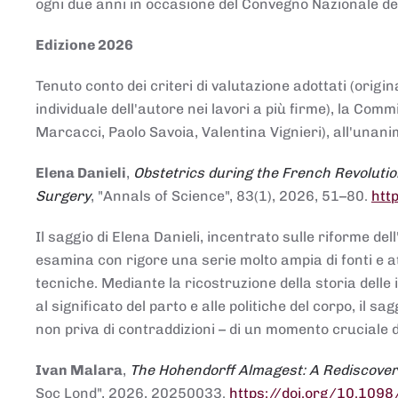
ogni due anni in occasione del Convegno Nazionale de
Edizione 2026
Tenuto conto dei criteri di valutazione adottati (origin
individuale dell'autore nei lavori a più firme), la Co
Marcacci, Paolo Savoia, Valentina Vignieri), all'unanim
Elena Danieli
,
Obstetrics during the French Revolutio
Surgery
, "Annals of Science", 83(1), 2026, 51–80.
htt
Il saggio di Elena Danieli, incentrato sulle riforme de
esamina con rigore una serie molto ampia di fonti e att
tecniche. Mediante la ricostruzione della storia delle i
al significato del parto e alle politiche del corpo, il
non priva di contraddizioni – di un momento cruciale d
Ivan Malara
,
The Hohendorff Almagest: A Rediscove
Soc Lond", 2026, 20250033.
https://doi.org/10.109