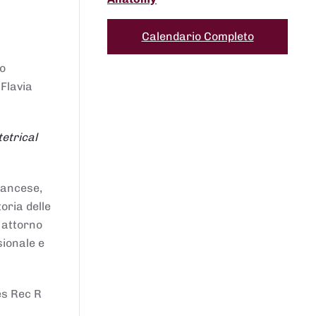
Calendario Completo
to
 Flavia
etrical
francese,
oria delle
i attorno
sionale e
es Rec R