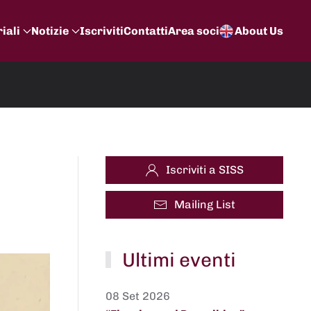
iali
Notizie
Iscriviti
Contatti
Area soci
About Us
Iscriviti a SISS
Mailing List
Ultimi eventi
08 Set 2026