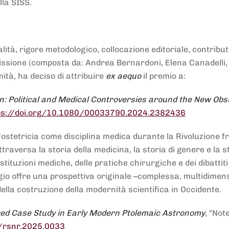
lla SISS.
alità, rigore metodologico, collocazione editoriale, contribu
mmissione (composta da: Andrea Bernardoni, Elena Canadelli,
ità, ha deciso di attribuire
ex aequo
il premio a:
n: Political and Medical Controversies around the New Obst
ps://doi.org/10.1080/00033790.2024.2382436
ll'ostetricia come disciplina medica durante la Rivoluzione 
raversa la storia della medicina, la storia di genere e la st
stituzioni mediche, delle pratiche chirurgiche e dei dibattit
 saggio offre una prospettiva originale –complessa, multidimen
ella costruzione della modernità scientifica in Occidente.
red Case Study in Early Modern Ptolemaic Astronomy
, "Not
8/rsnr.2025.0033