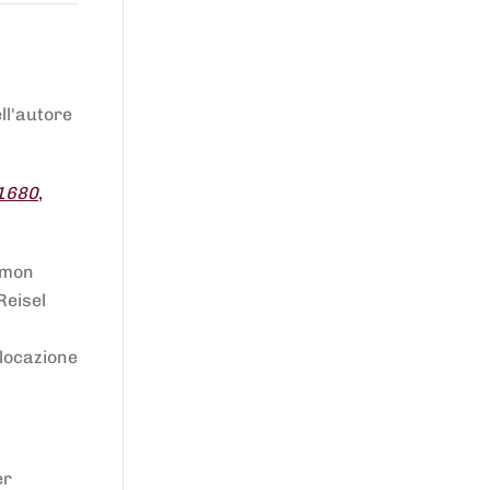
ell'autore
 1680
,
lomon
Reisel
llocazione
er