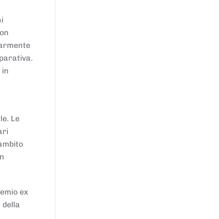
i
von
larmente
parativa.
 in
le. Le
ari
'ambito
in
remio ex
 della