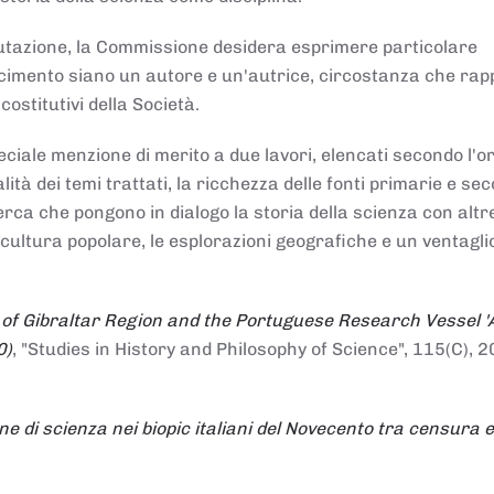
alutazione, la Commissione desidera esprimere particolare
noscimento siano un autore e un'autrice, circostanza che ra
costitutivi della Società.
ciale menzione di merito a due lavori, elencati secondo l'o
nalità dei temi trattati, la ricchezza delle fonti primarie e se
icerca che pongono in dialogo la storia della scienza con altr
 cultura popolare, le esplorazioni geografiche e un ventagli
 of Gibraltar Region and the Portuguese Research Vessel '
0)
, "Studies in History and Philosophy of Science", 115(C), 2
ne di scienza nei biopic italiani del Novecento tra censura e