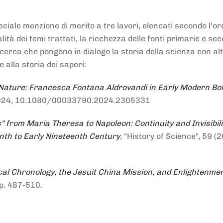
ciale menzione di merito a tre lavori, elencati secondo l'or
nalità dei temi trattati, la ricchezza delle fonti primarie e se
ricerca che pongono in dialogo la storia della scienza con al
e alla storia dei saperi:
 Nature: Francesca Fontana Aldrovandi in Early Modern Bo
io 2024, 10.1080/00033790.2024.2305331
" from Maria Theresa to Napoleon: Continuity and Invisibili
enth to Early Nineteenth Century
, "History of Science", 59 (2
al Chronology, the Jesuit China Mission, and Enlightenme
pp. 487-510.