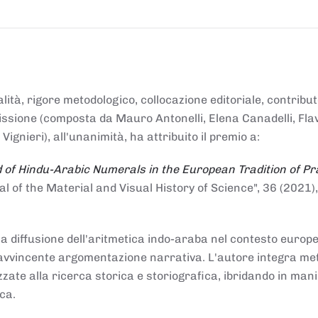
alità, rigore metodologico, collocazione editoriale, contribu
mmissione (composta da Mauro Antonelli, Elena Canadelli, Fla
gnieri), all'unanimità, ha attribuito il
premio
a:
 of Hindu-Arabic Numerals in the European Tradition of Pr
al of the Material and Visual History of Science", 36 (2021),
la diffusione dell'aritmetica indo-araba nel contesto europeo
e e avvincente argomentazione narrativa. L'autore integra me
izzate alla ricerca storica e storiografica, ibridando in man
ca.