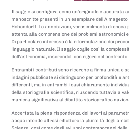
Il saggio si configura come un'originale e accurata ana
manoscritte presenti in un esemplare dell'Almagesto 
Hohendorff. Le annotazioni, verosimilmente di epoca 
attenta alla comprensione dei problemi astronomici e
Di particolare interesse è la riformulazione dei proce
linguaggio naturale. Il saggio coglie così la comples
dell'astronomia, inserendoli con rigore nel confronto 
Entrambi i contributi sono ricerche a firma unica e sod
indagini pubblicate si distinguono per profondità e arti
differenti, ma in entrambi i casi chiaramente individua
della storiografia scientifica, riuscendo tuttavia a v
maniera significativa al dibattito storiografico nazion
Accertata la piena rispondenza dei lavori ai parametri
aequo intende altresì riflettere la pluralità degli ambiti
Scienza, così come degli sviluppi contemporanei della 