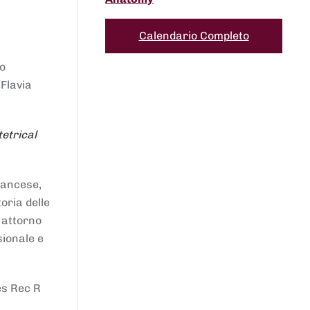
Calendario Completo
to
 Flavia
etrical
francese,
oria delle
i attorno
sionale e
es Rec R