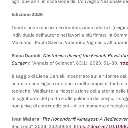
ogni due anni in occasione del Convegno Nazionale de
Edizione 2026
Tenuto conto dei criteri di valutazione adottati (origin
individuale dell'autore nei lavori a più firme), la Co
Marcacci, Paolo Savoia, Valentina Vignieri), all'unanim
Elena Danieli
,
Obstetrics during the French Revolutio
Surgery
, "Annals of Science", 83(1), 2026, 51–80.
htt
Il saggio di Elena Danieli, incentrato sulle riforme de
esamina con rigore una serie molto ampia di fonti e att
tecniche. Mediante la ricostruzione della storia delle i
al significato del parto e alle politiche del corpo, il
non priva di contraddizioni – di un momento cruciale d
Ivan Malara
,
The Hohendorff Almagest: A Rediscove
Soc Lond", 2026, 20250033.
https://doi.org/10.109