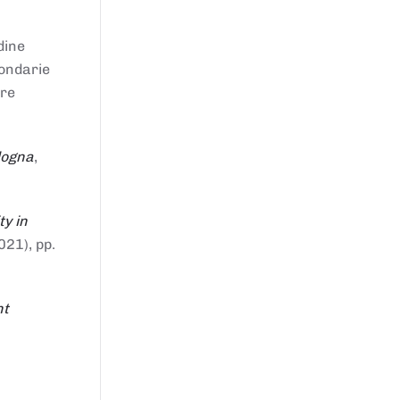
dine
condarie
tre
logna
,
ty in
021), pp.
nt