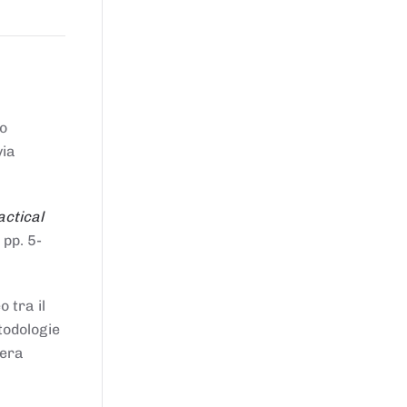
to
via
actical
 pp. 5-
 tra il
todologie
iera