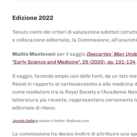
Edizione 2022
Tenuto conto dei criteri di valutazione adottati (strut
e collocazione editoriale), la Commissione, all'unanimit
Mattia Mantovani
per il saggio
Descartes' Man Under
"Early Science and Medicine", 25 (2020), pp. 101-134
Il saggio, facendo ampio uso delle fonti, da un lato me
Reisel in rapporto al cartesianesimo e alla medicina del
come mediatore tra la Royal Society e l'Academia Nat
letteratura più recente, rappresentano certamente la 
editoriale di rilievo.
Joomla Gallery
makes it better. Balbooa.com
La commissione ha deciso inoltre di attribuire una spe