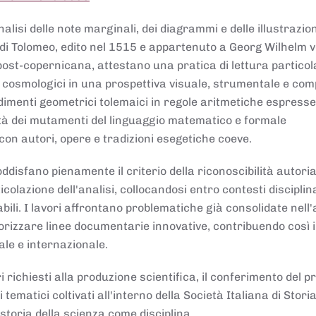
lisi delle note marginali, dei diagrammi e delle illustrazion
di Tolomeo, edito nel 1515 e appartenuto a Georg Wilhelm 
post-copernicana, attestano una pratica di lettura partico
 cosmologici in una prospettiva visuale, strumentale e com
dimenti geometrici tolemaici in regole aritmetiche espresse
sità dei mutamenti del linguaggio matematico e formale
con autori, opere e tradizioni esegetiche coeve.
disfano pienamente il criterio della riconoscibilità autoria
colazione dell'analisi, collocandosi entro contesti disciplin
bili. I lavori affrontano problematiche già consolidate nell
alorizzare linee documentarie innovative, contribuendo così 
ale e internazionale.
 richiesti alla produzione scientifica, il conferimento del p
 tematici coltivati all'interno della Società Italiana di Storia
storia della scienza come disciplina.