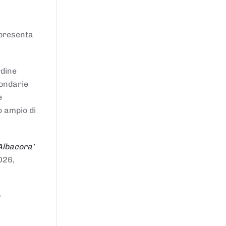
ppresenta
rdine
condarie
e
o ampio di
Albacora'
026,