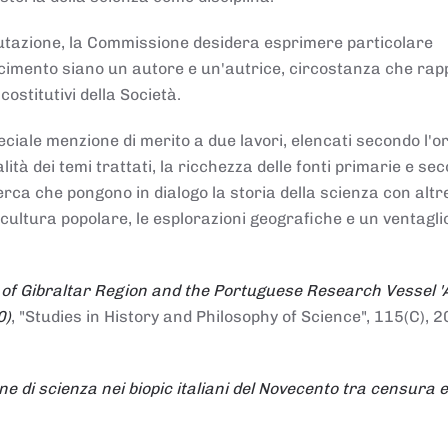
alutazione, la Commissione desidera esprimere particolare
noscimento siano un autore e un'autrice, circostanza che ra
costitutivi della Società.
ciale menzione di merito a due lavori, elencati secondo l'o
nalità dei temi trattati, la ricchezza delle fonti primarie e se
icerca che pongono in dialogo la storia della scienza con altr
 cultura popolare, le esplorazioni geografiche e un ventagli
 of Gibraltar Region and the Portuguese Research Vessel '
0)
, "Studies in History and Philosophy of Science", 115(C), 2
ne di scienza nei biopic italiani del Novecento tra censura e