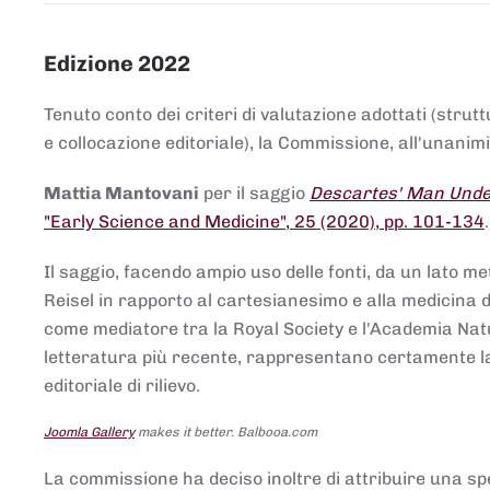
Edizione 2022
Tenuto conto dei criteri di valutazione adottati (strut
e collocazione editoriale), la Commissione, all'unanimit
Mattia Mantovani
per il saggio
Descartes' Man Under
"Early Science and Medicine", 25 (2020), pp. 101-134
Il saggio, facendo ampio uso delle fonti, da un lato me
Reisel in rapporto al cartesianesimo e alla medicina del
come mediatore tra la Royal Society e l'Academia Nat
letteratura più recente, rappresentano certamente la 
editoriale di rilievo.
Joomla Gallery
makes it better. Balbooa.com
La commissione ha deciso inoltre di attribuire una spe