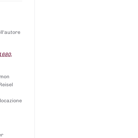
ell'autore
 1680
,
lomon
Reisel
llocazione
er