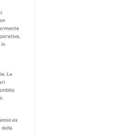
i
von
larmente
parativa.
 in
le. Le
ari
'ambito
in
remio ex
 della