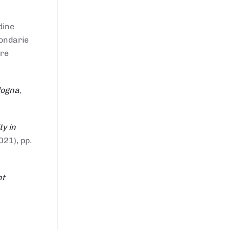
dine
condarie
tre
logna
,
ty in
021), pp.
nt