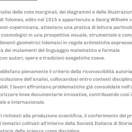
lisi delle note marginali, dei diagrammi e delle illustrazion
di Tolomeo, edito nel 1515 e appartenuto a Georg Wilhelm 
post-copernicana, attestano una pratica di lettura partico
 cosmologici in una prospettiva visuale, strumentale e com
dimenti geometrici tolemaici in regole aritmetiche espresse
sità dei mutamenti del linguaggio matematico e formale
con autori, opere e tradizioni esegetiche coeve.
disfano pienamente il criterio della riconoscibilità autoria
colazione dell'analisi, collocandosi entro contesti disciplin
bili. I lavori affrontano problematiche già consolidate nell
alorizzare linee documentarie innovative, contribuendo così 
ale e internazionale.
 richiesti alla produzione scientifica, il conferimento del p
 tematici coltivati all'interno della Società Italiana di Storia
storia della scienza come disciplina.