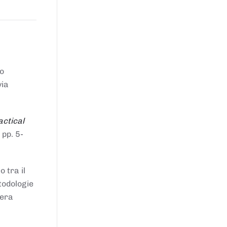
to
via
actical
 pp. 5-
 tra il
todologie
iera