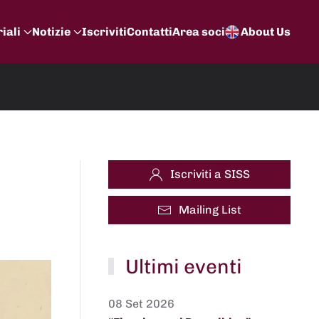
iali
Notizie
Iscriviti
Contatti
Area soci
About Us
Iscriviti a SISS
Mailing List
Ultimi eventi
08 Set 2026