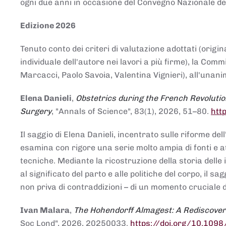
ogni due anni in occasione del Convegno Nazionale de
Edizione 2026
Tenuto conto dei criteri di valutazione adottati (origin
individuale dell'autore nei lavori a più firme), la Co
Marcacci, Paolo Savoia, Valentina Vignieri), all'unanim
Elena Danieli
,
Obstetrics during the French Revolutio
Surgery
, "Annals of Science", 83(1), 2026, 51–80.
htt
Il saggio di Elena Danieli, incentrato sulle riforme de
esamina con rigore una serie molto ampia di fonti e att
tecniche. Mediante la ricostruzione della storia delle i
al significato del parto e alle politiche del corpo, il
non priva di contraddizioni – di un momento cruciale d
Ivan Malara
,
The Hohendorff Almagest: A Rediscove
Soc Lond", 2026, 20250033.
https://doi.org/10.109