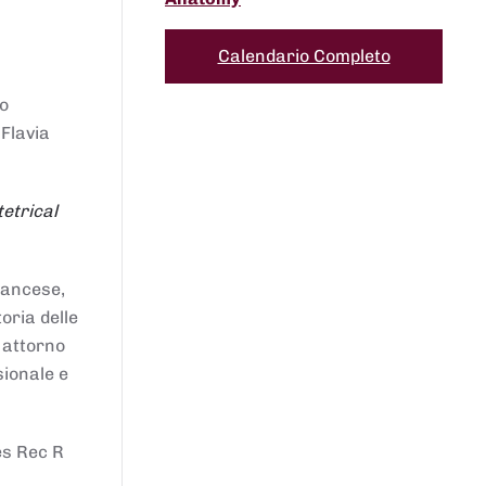
Calendario Completo
to
 Flavia
etrical
francese,
oria delle
i attorno
sionale e
es Rec R