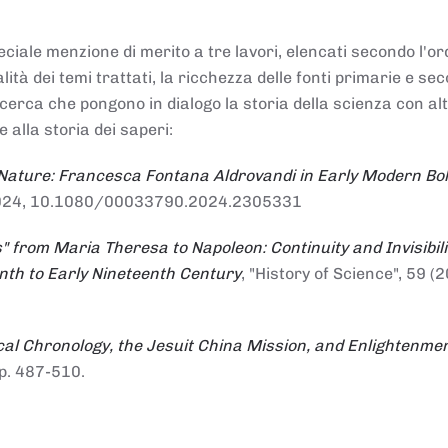
ciale menzione di merito a tre lavori, elencati secondo l'or
nalità dei temi trattati, la ricchezza delle fonti primarie e se
ricerca che pongono in dialogo la storia della scienza con al
e alla storia dei saperi:
 Nature: Francesca Fontana Aldrovandi in Early Modern Bo
io 2024, 10.1080/00033790.2024.2305331
" from Maria Theresa to Napoleon: Continuity and Invisibili
enth to Early Nineteenth Century
, "History of Science", 59 (2
al Chronology, the Jesuit China Mission, and Enlightenme
pp. 487-510.