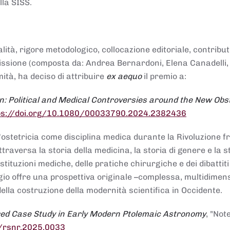
lla SISS.
alità, rigore metodologico, collocazione editoriale, contribu
mmissione (composta da: Andrea Bernardoni, Elena Canadelli,
ità, ha deciso di attribuire
ex aequo
il premio a:
n: Political and Medical Controversies around the New Obst
ps://doi.org/10.1080/00033790.2024.2382436
ll'ostetricia come disciplina medica durante la Rivoluzione 
raversa la storia della medicina, la storia di genere e la st
stituzioni mediche, delle pratiche chirurgiche e dei dibattit
 saggio offre una prospettiva originale –complessa, multidimen
ella costruzione della modernità scientifica in Occidente.
red Case Study in Early Modern Ptolemaic Astronomy
, "Not
8/rsnr.2025.0033