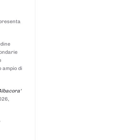
ppresenta
rdine
condarie
e
o ampio di
Albacora'
026,