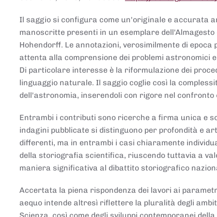
Il saggio si configura come un'originale e accurata ana
manoscritte presenti in un esemplare dell'Almagesto 
Hohendorff. Le annotazioni, verosimilmente di epoca 
attenta alla comprensione dei problemi astronomici e
Di particolare interesse è la riformulazione dei proce
linguaggio naturale. Il saggio coglie così la comples
dell'astronomia, inserendoli con rigore nel confronto 
Entrambi i contributi sono ricerche a firma unica e sod
indagini pubblicate si distinguono per profondità e arti
differenti, ma in entrambi i casi chiaramente individua
della storiografia scientifica, riuscendo tuttavia a v
maniera significativa al dibattito storiografico nazion
Accertata la piena rispondenza dei lavori ai parametri
aequo intende altresì riflettere la pluralità degli ambiti
Scienza, così come degli sviluppi contemporanei della 