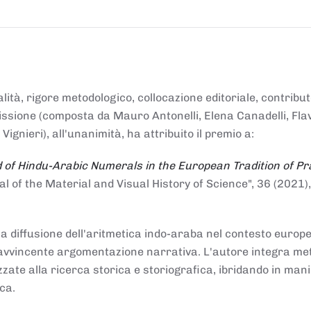
alità, rigore metodologico, collocazione editoriale, contribu
mmissione (composta da Mauro Antonelli, Elena Canadelli, Fla
gnieri), all'unanimità, ha attribuito il
premio
a:
 of Hindu-Arabic Numerals in the European Tradition of Pr
al of the Material and Visual History of Science", 36 (2021),
la diffusione dell'aritmetica indo-araba nel contesto europeo
e e avvincente argomentazione narrativa. L'autore integra me
izzate alla ricerca storica e storiografica, ibridando in man
ca.