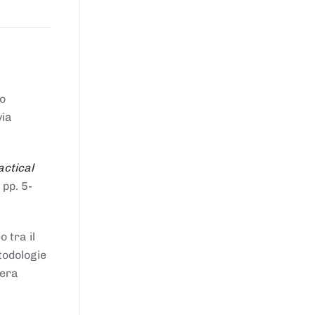
to
via
actical
 pp. 5-
 tra il
todologie
iera