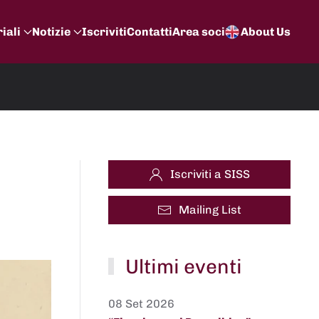
iali
Notizie
Iscriviti
Contatti
Area soci
About Us
Iscriviti a SISS
Mailing List
Ultimi eventi
08 Set 2026