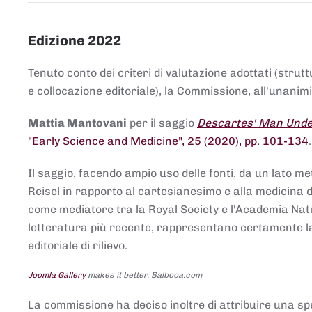
Edizione 2022
Tenuto conto dei criteri di valutazione adottati (strut
e collocazione editoriale), la Commissione, all'unanimit
Mattia Mantovani
per il saggio
Descartes' Man Under
"Early Science and Medicine", 25 (2020), pp. 101-134
Il saggio, facendo ampio uso delle fonti, da un lato me
Reisel in rapporto al cartesianesimo e alla medicina del
come mediatore tra la Royal Society e l'Academia Nat
letteratura più recente, rappresentano certamente la 
editoriale di rilievo.
Joomla Gallery
makes it better. Balbooa.com
La commissione ha deciso inoltre di attribuire una spe