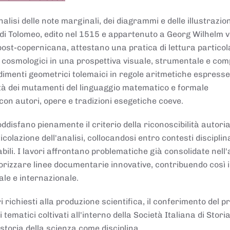
lisi delle note marginali, dei diagrammi e delle illustrazion
di Tolomeo, edito nel 1515 e appartenuto a Georg Wilhelm 
post-copernicana, attestano una pratica di lettura partico
 cosmologici in una prospettiva visuale, strumentale e com
dimenti geometrici tolemaici in regole aritmetiche espresse
sità dei mutamenti del linguaggio matematico e formale
con autori, opere e tradizioni esegetiche coeve.
disfano pienamente il criterio della riconoscibilità autoria
colazione dell'analisi, collocandosi entro contesti disciplin
bili. I lavori affrontano problematiche già consolidate nell
alorizzare linee documentarie innovative, contribuendo così 
ale e internazionale.
 richiesti alla produzione scientifica, il conferimento del p
 tematici coltivati all'interno della Società Italiana di Storia
storia della scienza come disciplina.