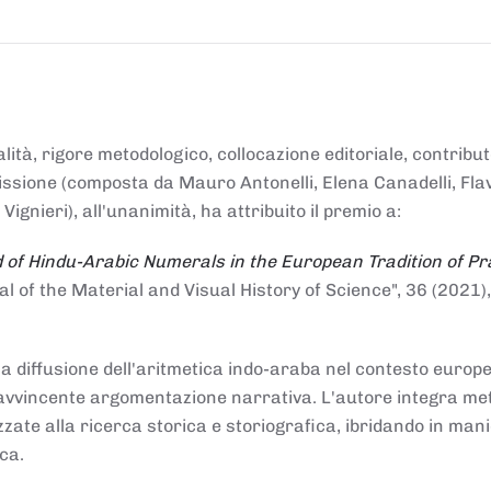
alità, rigore metodologico, collocazione editoriale, contribu
mmissione (composta da Mauro Antonelli, Elena Canadelli, Fla
gnieri), all'unanimità, ha attribuito il
premio
a:
 of Hindu-Arabic Numerals in the European Tradition of Pr
al of the Material and Visual History of Science", 36 (2021),
la diffusione dell'aritmetica indo-araba nel contesto europeo
e e avvincente argomentazione narrativa. L'autore integra me
izzate alla ricerca storica e storiografica, ibridando in man
ca.