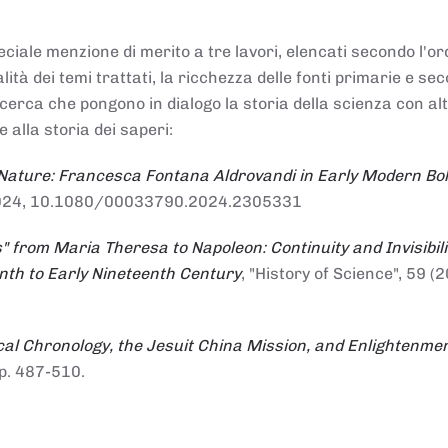
ciale menzione di merito a tre lavori, elencati secondo l'or
nalità dei temi trattati, la ricchezza delle fonti primarie e se
ricerca che pongono in dialogo la storia della scienza con al
e alla storia dei saperi:
 Nature: Francesca Fontana Aldrovandi in Early Modern Bo
io 2024, 10.1080/00033790.2024.2305331
" from Maria Theresa to Napoleon: Continuity and Invisibili
enth to Early Nineteenth Century
, "History of Science", 59 (2
al Chronology, the Jesuit China Mission, and Enlightenme
pp. 487-510.