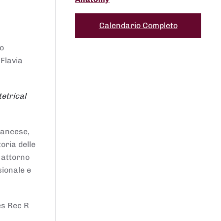
Calendario Completo
to
 Flavia
etrical
francese,
oria delle
i attorno
sionale e
es Rec R