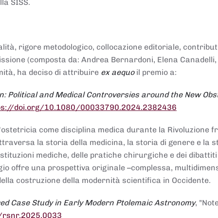
lla SISS.
alità, rigore metodologico, collocazione editoriale, contribu
mmissione (composta da: Andrea Bernardoni, Elena Canadelli,
ità, ha deciso di attribuire
ex aequo
il premio a:
n: Political and Medical Controversies around the New Obst
ps://doi.org/10.1080/00033790.2024.2382436
ll'ostetricia come disciplina medica durante la Rivoluzione 
raversa la storia della medicina, la storia di genere e la st
stituzioni mediche, delle pratiche chirurgiche e dei dibattit
 saggio offre una prospettiva originale –complessa, multidimen
ella costruzione della modernità scientifica in Occidente.
red Case Study in Early Modern Ptolemaic Astronomy
, "Not
8/rsnr.2025.0033