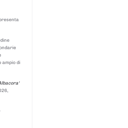
ppresenta
rdine
condarie
e
o ampio di
Albacora'
026,