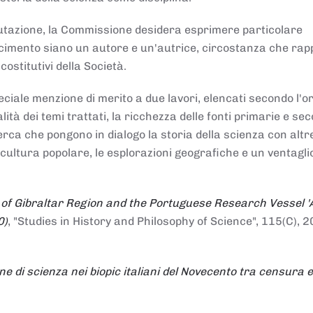
alutazione, la Commissione desidera esprimere particolare
noscimento siano un autore e un'autrice, circostanza che ra
costitutivi della Società.
ciale menzione di merito a due lavori, elencati secondo l'o
nalità dei temi trattati, la ricchezza delle fonti primarie e se
icerca che pongono in dialogo la storia della scienza con altr
 cultura popolare, le esplorazioni geografiche e un ventagli
 of Gibraltar Region and the Portuguese Research Vessel '
0)
, "Studies in History and Philosophy of Science", 115(C), 2
ne di scienza nei biopic italiani del Novecento tra censura e