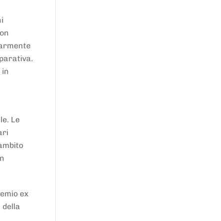
i
von
larmente
parativa.
 in
le. Le
ari
'ambito
in
remio ex
 della