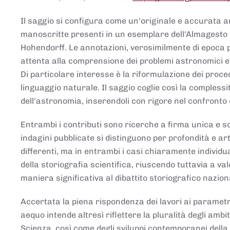
Il saggio si configura come un'originale e accurata ana
manoscritte presenti in un esemplare dell'Almagesto 
Hohendorff. Le annotazioni, verosimilmente di epoca 
attenta alla comprensione dei problemi astronomici e
Di particolare interesse è la riformulazione dei proce
linguaggio naturale. Il saggio coglie così la comples
dell'astronomia, inserendoli con rigore nel confronto 
Entrambi i contributi sono ricerche a firma unica e sod
indagini pubblicate si distinguono per profondità e arti
differenti, ma in entrambi i casi chiaramente individua
della storiografia scientifica, riuscendo tuttavia a v
maniera significativa al dibattito storiografico nazion
Accertata la piena rispondenza dei lavori ai parametri
aequo intende altresì riflettere la pluralità degli ambiti
Scienza, così come degli sviluppi contemporanei della 