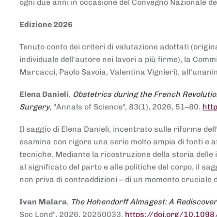
ogni due anni in occasione del Convegno Nazionale de
Edizione 2026
Tenuto conto dei criteri di valutazione adottati (origin
individuale dell'autore nei lavori a più firme), la Co
Marcacci, Paolo Savoia, Valentina Vignieri), all'unanim
Elena Danieli
,
Obstetrics during the French Revolutio
Surgery
, "Annals of Science", 83(1), 2026, 51–80.
htt
Il saggio di Elena Danieli, incentrato sulle riforme de
esamina con rigore una serie molto ampia di fonti e att
tecniche. Mediante la ricostruzione della storia delle i
al significato del parto e alle politiche del corpo, il
non priva di contraddizioni – di un momento cruciale d
Ivan Malara
,
The Hohendorff Almagest: A Rediscove
Soc Lond", 2026, 20250033.
https://doi.org/10.109