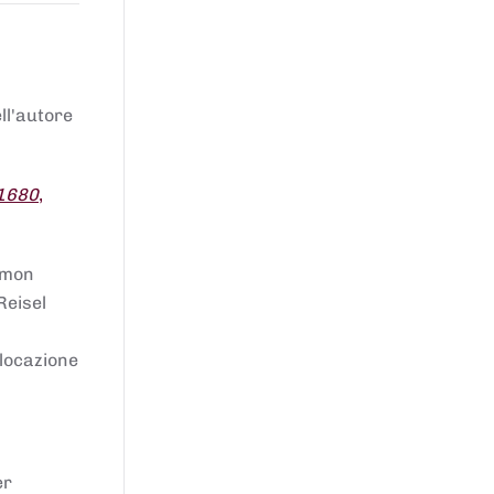
ell'autore
 1680
,
lomon
Reisel
llocazione
er