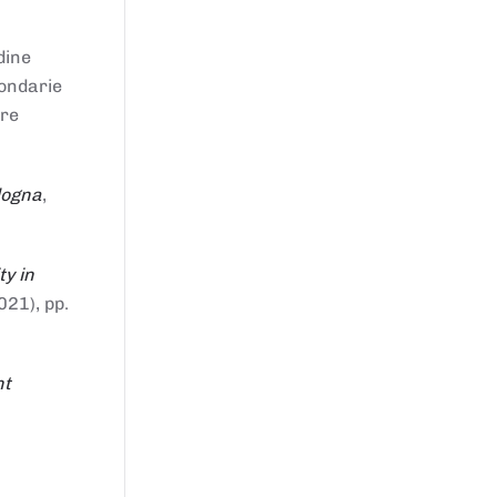
dine
condarie
tre
logna
,
ty in
021), pp.
nt