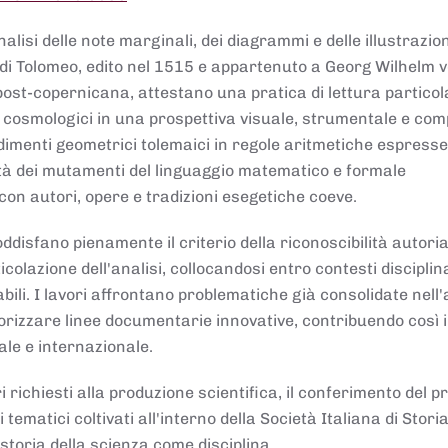
lisi delle note marginali, dei diagrammi e delle illustrazion
di Tolomeo, edito nel 1515 e appartenuto a Georg Wilhelm 
post-copernicana, attestano una pratica di lettura partico
 cosmologici in una prospettiva visuale, strumentale e com
dimenti geometrici tolemaici in regole aritmetiche espresse
sità dei mutamenti del linguaggio matematico e formale
con autori, opere e tradizioni esegetiche coeve.
disfano pienamente il criterio della riconoscibilità autoria
colazione dell'analisi, collocandosi entro contesti disciplin
bili. I lavori affrontano problematiche già consolidate nell
alorizzare linee documentarie innovative, contribuendo così 
ale e internazionale.
 richiesti alla produzione scientifica, il conferimento del p
 tematici coltivati all'interno della Società Italiana di Storia
storia della scienza come disciplina.