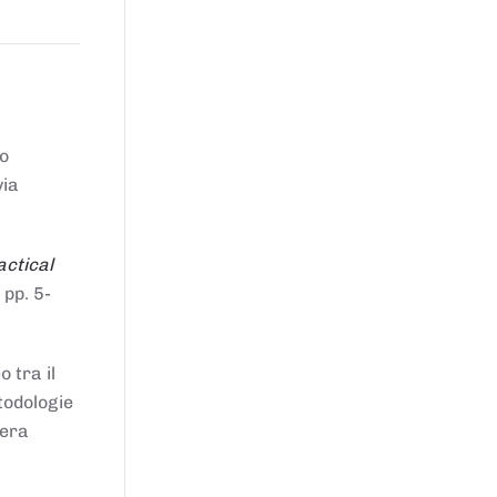
to
via
actical
 pp. 5-
 tra il
todologie
iera