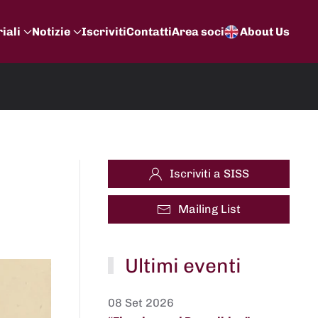
iali
Notizie
Iscriviti
Contatti
Area soci
About Us
Iscriviti a SISS
Mailing List
Ultimi eventi
08 Set 2026