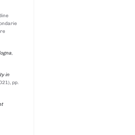
dine
condarie
tre
logna
,
ty in
021), pp.
nt