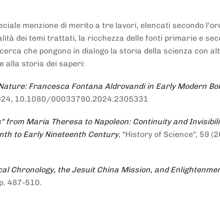
ciale menzione di merito a tre lavori, elencati secondo l'or
nalità dei temi trattati, la ricchezza delle fonti primarie e se
ricerca che pongono in dialogo la storia della scienza con al
e alla storia dei saperi:
 Nature: Francesca Fontana Aldrovandi in Early Modern Bo
io 2024, 10.1080/00033790.2024.2305331
" from Maria Theresa to Napoleon: Continuity and Invisibili
enth to Early Nineteenth Century
, "History of Science", 59 (2
al Chronology, the Jesuit China Mission, and Enlightenme
pp. 487-510.