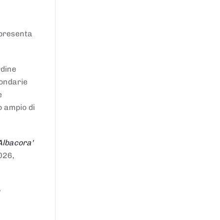
ppresenta
rdine
condarie
e
o ampio di
Albacora'
026,