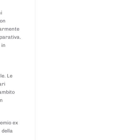
i
von
larmente
parativa.
 in
le. Le
ari
'ambito
in
remio ex
 della