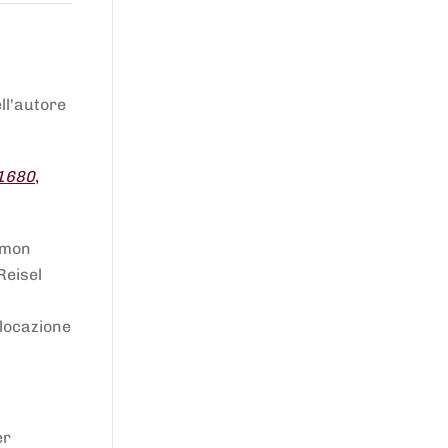
ell'autore
 1680
,
lomon
Reisel
llocazione
er