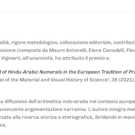
alità, rigore metodologico, collocazione editoriale, contribu
mmissione (composta da Mauro Antonelli, Elena Canadelli, Fla
gnieri), all'unanimità, ha attribuito il
premio
a:
 of Hindu-Arabic Numerals in the European Tradition of Pr
al of the Material and Visual History of Science", 36 (2021),
la diffusione dell'aritmetica indo-araba nel contesto europeo
e e avvincente argomentazione narrativa. L'autore integra me
izzate alla ricerca storica e storiografica, ibridando in man
ca.