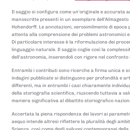
Il saggio si configura come un'originale e accurata ana
manoscritte presenti in un esemplare dell'Almagesto 
Hohendorff. Le annotazioni, verosimilmente di epoca 
attenta alla comprensione dei problemi astronomici e
Di particolare interesse è la riformulazione dei proce
linguaggio naturale. Il saggio coglie così la comples
dell'astronomia, inserendoli con rigore nel confronto 
Entrambi i contributi sono ricerche a firma unica e sod
indagini pubblicate si distinguono per profondità e arti
differenti, ma in entrambi i casi chiaramente individua
della storiografia scientifica, riuscendo tuttavia a v
maniera significativa al dibattito storiografico nazion
Accertata la piena rispondenza dei lavori ai parametri
aequo intende altresì riflettere la pluralità degli ambiti
Scienza, così come degli sviluppi contemporanei della 