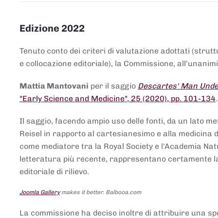
Edizione 2022
Tenuto conto dei criteri di valutazione adottati (strut
e collocazione editoriale), la Commissione, all'unanimit
Mattia Mantovani
per il saggio
Descartes' Man Under
"Early Science and Medicine", 25 (2020), pp. 101-134
Il saggio, facendo ampio uso delle fonti, da un lato me
Reisel in rapporto al cartesianesimo e alla medicina del
come mediatore tra la Royal Society e l'Academia Nat
letteratura più recente, rappresentano certamente la 
editoriale di rilievo.
Joomla Gallery
makes it better. Balbooa.com
La commissione ha deciso inoltre di attribuire una spe