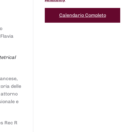
Calendario Completo
to
 Flavia
etrical
francese,
oria delle
i attorno
sionale e
es Rec R