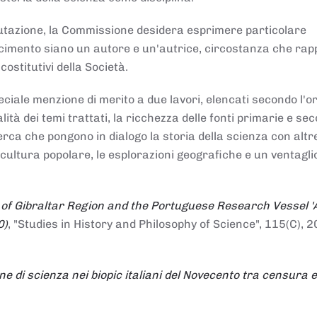
alutazione, la Commissione desidera esprimere particolare
noscimento siano un autore e un'autrice, circostanza che ra
costitutivi della Società.
ciale menzione di merito a due lavori, elencati secondo l'o
nalità dei temi trattati, la ricchezza delle fonti primarie e se
icerca che pongono in dialogo la storia della scienza con altr
 cultura popolare, le esplorazioni geografiche e un ventagli
 of Gibraltar Region and the Portuguese Research Vessel '
0)
, "Studies in History and Philosophy of Science", 115(C), 2
ne di scienza nei biopic italiani del Novecento tra censura e