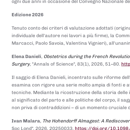
ogni due anni in occasione del Convegno Nazionale de
Edizione 2026
Tenuto conto dei criteri di valutazione adottati (origin
individuale dell'autore nei lavori a più firme), la Co
Marcacci, Paolo Savoia, Valentina Vignieri), all'unanim
Elena Danieli
,
Obstetrics during the French Revolutio
Surgery
, "Annals of Science", 83(1), 2026, 51–80.
htt
Il saggio di Elena Danieli, incentrato sulle riforme de
esamina con rigore una serie molto ampia di fonti e att
tecniche. Mediante la ricostruzione della storia delle i
al significato del parto e alle politiche del corpo, il
non priva di contraddizioni – di un momento cruciale d
Ivan Malara
,
The Hohendorff Almagest: A Rediscove
Soc Lond", 2026, 20250033.
https://doi.org/10.109