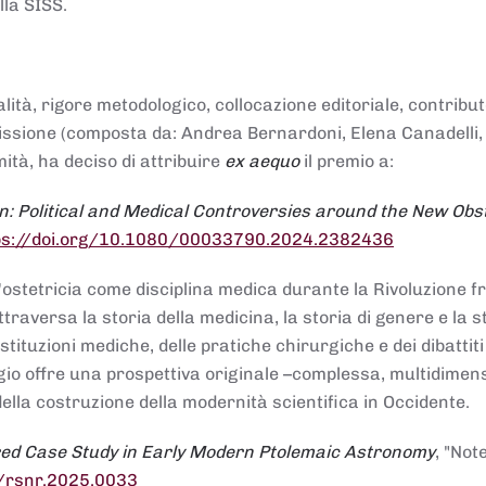
lla SISS.
alità, rigore metodologico, collocazione editoriale, contribu
mmissione (composta da: Andrea Bernardoni, Elena Canadelli,
ità, ha deciso di attribuire
ex aequo
il premio a:
n: Political and Medical Controversies around the New Obst
ps://doi.org/10.1080/00033790.2024.2382436
ll'ostetricia come disciplina medica durante la Rivoluzione 
raversa la storia della medicina, la storia di genere e la st
stituzioni mediche, delle pratiche chirurgiche e dei dibattit
 saggio offre una prospettiva originale –complessa, multidimen
ella costruzione della modernità scientifica in Occidente.
red Case Study in Early Modern Ptolemaic Astronomy
, "Not
8/rsnr.2025.0033