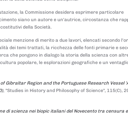
alutazione, la Commissione desidera esprimere particolare
noscimento siano un autore e un'autrice, circostanza che ra
costitutivi della Società.
ciale menzione di merito a due lavori, elencati secondo l'o
nalità dei temi trattati, la ricchezza delle fonti primarie e se
icerca che pongono in dialogo la storia della scienza con altr
 cultura popolare, le esplorazioni geografiche e un ventagli
 of Gibraltar Region and the Portuguese Research Vessel '
0)
, "Studies in History and Philosophy of Science", 115(C), 2
ne di scienza nei biopic italiani del Novecento tra censura e