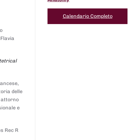
Calendario Completo
to
 Flavia
etrical
francese,
oria delle
i attorno
sionale e
es Rec R