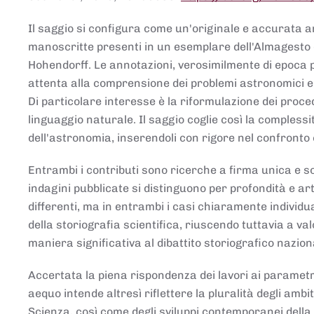
Il saggio si configura come un'originale e accurata ana
manoscritte presenti in un esemplare dell'Almagesto 
Hohendorff. Le annotazioni, verosimilmente di epoca 
attenta alla comprensione dei problemi astronomici e
Di particolare interesse è la riformulazione dei proce
linguaggio naturale. Il saggio coglie così la comples
dell'astronomia, inserendoli con rigore nel confronto 
Entrambi i contributi sono ricerche a firma unica e sod
indagini pubblicate si distinguono per profondità e arti
differenti, ma in entrambi i casi chiaramente individua
della storiografia scientifica, riuscendo tuttavia a v
maniera significativa al dibattito storiografico nazion
Accertata la piena rispondenza dei lavori ai parametri
aequo intende altresì riflettere la pluralità degli ambiti
Scienza, così come degli sviluppi contemporanei della 