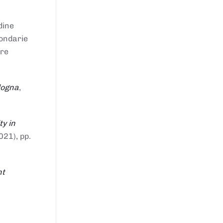
dine
condarie
tre
logna
,
ty in
021), pp.
nt