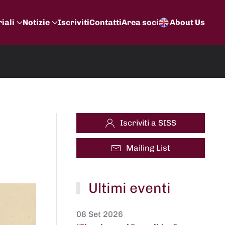
iali
Notizie
Iscriviti
Contatti
Area soci
About Us
Iscriviti a SISS
Mailing List
Ultimi eventi
08 Set 2026