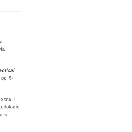
to
via
actical
 pp. 5-
 tra il
todologie
iera