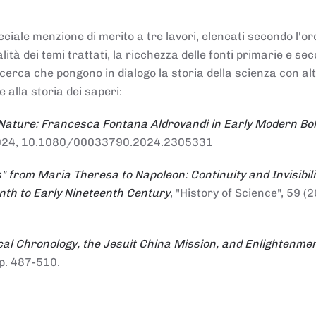
ciale menzione di merito a tre lavori, elencati secondo l'or
nalità dei temi trattati, la ricchezza delle fonti primarie e se
ricerca che pongono in dialogo la storia della scienza con al
e alla storia dei saperi:
 Nature: Francesca Fontana Aldrovandi in Early Modern Bo
io 2024, 10.1080/00033790.2024.2305331
" from Maria Theresa to Napoleon: Continuity and Invisibili
enth to Early Nineteenth Century
, "History of Science", 59 (2
al Chronology, the Jesuit China Mission, and Enlightenme
pp. 487-510.