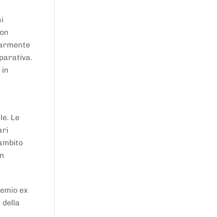
i
von
larmente
parativa.
 in
le. Le
ari
'ambito
in
remio ex
 della