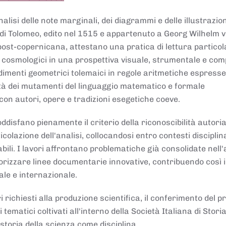
lisi delle note marginali, dei diagrammi e delle illustrazion
di Tolomeo, edito nel 1515 e appartenuto a Georg Wilhelm 
post-copernicana, attestano una pratica di lettura partico
 cosmologici in una prospettiva visuale, strumentale e com
dimenti geometrici tolemaici in regole aritmetiche espresse
sità dei mutamenti del linguaggio matematico e formale
con autori, opere e tradizioni esegetiche coeve.
disfano pienamente il criterio della riconoscibilità autoria
colazione dell'analisi, collocandosi entro contesti disciplin
bili. I lavori affrontano problematiche già consolidate nell
alorizzare linee documentarie innovative, contribuendo così 
ale e internazionale.
 richiesti alla produzione scientifica, il conferimento del p
 tematici coltivati all'interno della Società Italiana di Storia
storia della scienza come disciplina.