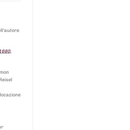
ell'autore
 1680
,
lomon
Reisel
llocazione
er