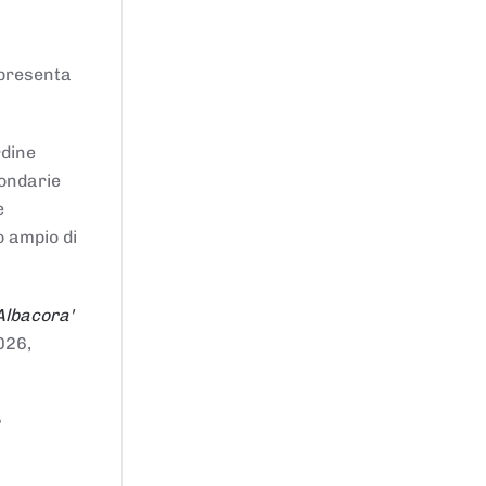
ppresenta
rdine
condarie
e
o ampio di
Albacora'
026,