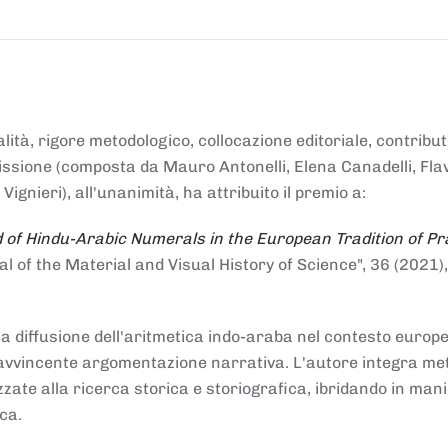
alità, rigore metodologico, collocazione editoriale, contribu
mmissione (composta da Mauro Antonelli, Elena Canadelli, Fla
gnieri), all'unanimità, ha attribuito il
premio
a:
 of Hindu-Arabic Numerals in the European Tradition of Pr
al of the Material and Visual History of Science", 36 (2021),
la diffusione dell'aritmetica indo-araba nel contesto europeo
e e avvincente argomentazione narrativa. L'autore integra me
izzate alla ricerca storica e storiografica, ibridando in man
ca.