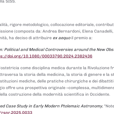
lla SISS.
alità, rigore metodologico, collocazione editoriale, contribu
mmissione (composta da: Andrea Bernardoni, Elena Canadelli,
ità, ha deciso di attribuire
ex aequo
il premio a:
n: Political and Medical Controversies around the New Obst
ps://doi.org/10.1080/00033790.2024.2382436
ll'ostetricia come disciplina medica durante la Rivoluzione 
raversa la storia della medicina, la storia di genere e la st
stituzioni mediche, delle pratiche chirurgiche e dei dibattit
 saggio offre una prospettiva originale –complessa, multidimen
ella costruzione della modernità scientifica in Occidente.
red Case Study in Early Modern Ptolemaic Astronomy
, "Not
8/rsnr.2025.0033