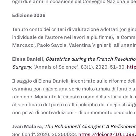
ogni due anni in occasione del Convegno Nazionale de
Edizione 2026
Tenuto conto dei criteri di valutazione adottati (origin
individuale dell'autore nei lavori a più firme), la Co
Marcacci, Paolo Savoia, Valentina Vignieri), all'unanim
Elena Danieli
,
Obstetrics during the French Revolutio
Surgery
, "Annals of Science", 83(1), 2026, 51–80.
htt
Il saggio di Elena Danieli, incentrato sulle riforme de
esamina con rigore una serie molto ampia di fonti e att
tecniche. Mediante la ricostruzione della storia delle i
al significato del parto e alle politiche del corpo, il
non priva di contraddizioni – di un momento cruciale d
Ivan Malara
,
The Hohendorff Almagest: A Rediscove
Soc Lond", 2026, 20250033.
https://doi.org/10.109