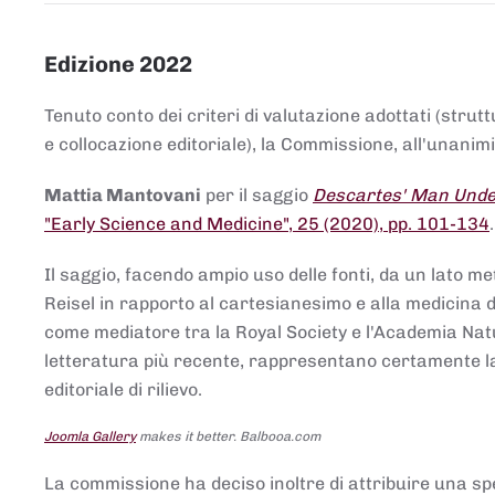
Edizione 2022
Tenuto conto dei criteri di valutazione adottati (strut
e collocazione editoriale), la Commissione, all'unanimit
Mattia Mantovani
per il saggio
Descartes' Man Under
"Early Science and Medicine", 25 (2020), pp. 101-134
Il saggio, facendo ampio uso delle fonti, da un lato me
Reisel in rapporto al cartesianesimo e alla medicina del
come mediatore tra la Royal Society e l'Academia Nat
letteratura più recente, rappresentano certamente la 
editoriale di rilievo.
Joomla Gallery
makes it better. Balbooa.com
La commissione ha deciso inoltre di attribuire una spe