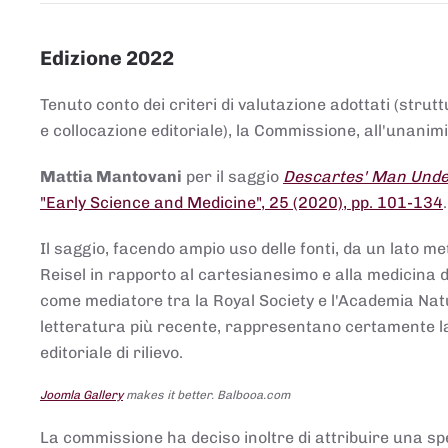
Edizione 2022
Tenuto conto dei criteri di valutazione adottati (strut
e collocazione editoriale), la Commissione, all'unanimit
Mattia Mantovani
per il saggio
Descartes' Man Under
"Early Science and Medicine", 25 (2020), pp. 101-134
Il saggio, facendo ampio uso delle fonti, da un lato me
Reisel in rapporto al cartesianesimo e alla medicina del
come mediatore tra la Royal Society e l'Academia Nat
letteratura più recente, rappresentano certamente la 
editoriale di rilievo.
Joomla Gallery
makes it better. Balbooa.com
La commissione ha deciso inoltre di attribuire una spe