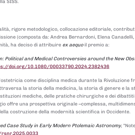
lla SISS.
alità, rigore metodologico, collocazione editoriale, contribu
mmissione (composta da: Andrea Bernardoni, Elena Canadelli,
ità, ha deciso di attribuire
ex aequo
il premio a:
n: Political and Medical Controversies around the New Obst
ps://doi.org/10.1080/00033790.2024.2382436
ll'ostetricia come disciplina medica durante la Rivoluzione 
raversa la storia della medicina, la storia di genere e la st
stituzioni mediche, delle pratiche chirurgiche e dei dibattit
 saggio offre una prospettiva originale –complessa, multidimen
ella costruzione della modernità scientifica in Occidente.
red Case Study in Early Modern Ptolemaic Astronomy
, "Not
8/rsnr.2025.0033