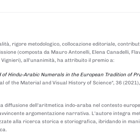
alità, rigore metodologico, collocazione editoriale, contribu
mmissione (composta da Mauro Antonelli, Elena Canadelli, Fla
gnieri), all'unanimità, ha attribuito il
premio
a:
 of Hindu-Arabic Numerals in the European Tradition of Pr
al of the Material and Visual History of Science", 36 (2021),
la diffusione dell'aritmetica indo-araba nel contesto europeo
e e avvincente argomentazione narrativa. L'autore integra me
izzate alla ricerca storica e storiografica, ibridando in man
ca.