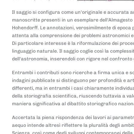
Il saggio si configura come un'originale e accurata ana
manoscritte presenti in un esemplare dell'Almagesto 
Hohendorff. Le annotazioni, verosimilmente di epoca 
attenta alla comprensione dei problemi astronomici e
Di particolare interesse è la riformulazione dei proce
linguaggio naturale. Il saggio coglie così la comples
dell'astronomia, inserendoli con rigore nel confronto 
Entrambi i contributi sono ricerche a firma unica e sod
indagini pubblicate si distinguono per profondità e arti
differenti, ma in entrambi i casi chiaramente individua
della storiografia scientifica, riuscendo tuttavia a v
maniera significativa al dibattito storiografico nazion
Accertata la piena rispondenza dei lavori ai parametri
aequo intende altresì riflettere la pluralità degli ambiti
Scienza, così come degli sviluppi contemporanei della 