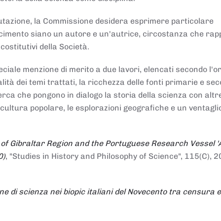
alutazione, la Commissione desidera esprimere particolare
noscimento siano un autore e un'autrice, circostanza che ra
costitutivi della Società.
ciale menzione di merito a due lavori, elencati secondo l'o
nalità dei temi trattati, la ricchezza delle fonti primarie e se
icerca che pongono in dialogo la storia della scienza con altr
 cultura popolare, le esplorazioni geografiche e un ventagli
 of Gibraltar Region and the Portuguese Research Vessel '
0)
, "Studies in History and Philosophy of Science", 115(C), 2
ne di scienza nei biopic italiani del Novecento tra censura e