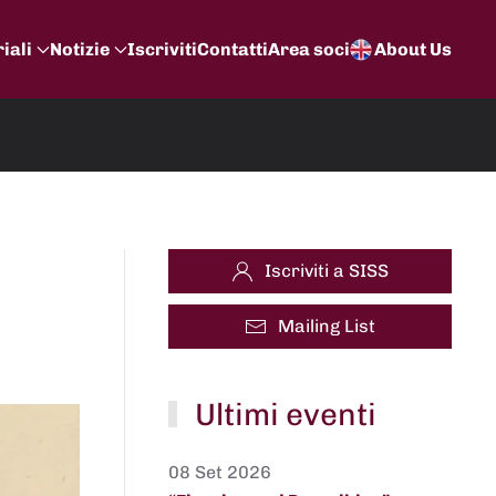
iali
Notizie
Iscriviti
Contatti
Area soci
About Us
Iscriviti a SISS
Mailing List
Ultimi eventi
08 Set 2026