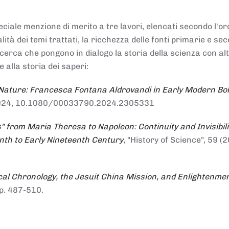
ciale menzione di merito a tre lavori, elencati secondo l'or
nalità dei temi trattati, la ricchezza delle fonti primarie e se
ricerca che pongono in dialogo la storia della scienza con al
e alla storia dei saperi:
 Nature: Francesca Fontana Aldrovandi in Early Modern Bo
io 2024, 10.1080/00033790.2024.2305331
" from Maria Theresa to Napoleon: Continuity and Invisibili
enth to Early Nineteenth Century
, "History of Science", 59 (2
al Chronology, the Jesuit China Mission, and Enlightenme
pp. 487-510.