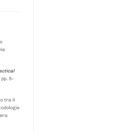
to
via
actical
 pp. 5-
 tra il
todologie
iera