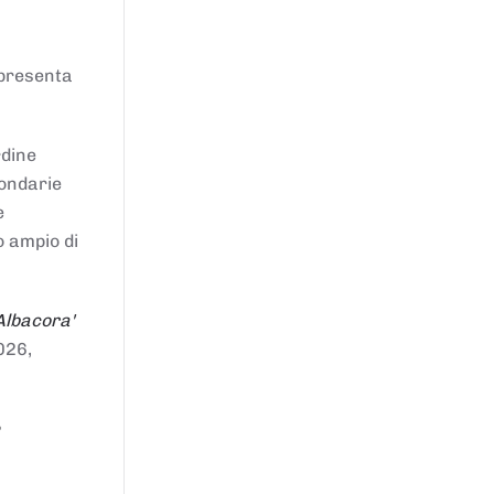
ppresenta
rdine
condarie
e
o ampio di
Albacora'
026,