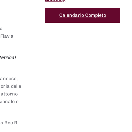
Calendario Completo
to
 Flavia
etrical
francese,
oria delle
i attorno
sionale e
es Rec R