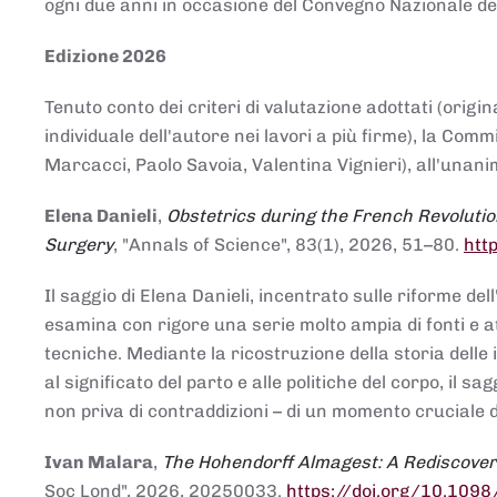
ogni due anni in occasione del Convegno Nazionale de
Edizione 2026
Tenuto conto dei criteri di valutazione adottati (origin
individuale dell'autore nei lavori a più firme), la Co
Marcacci, Paolo Savoia, Valentina Vignieri), all'unanim
Elena Danieli
,
Obstetrics during the French Revolutio
Surgery
, "Annals of Science", 83(1), 2026, 51–80.
htt
Il saggio di Elena Danieli, incentrato sulle riforme de
esamina con rigore una serie molto ampia di fonti e att
tecniche. Mediante la ricostruzione della storia delle i
al significato del parto e alle politiche del corpo, il
non priva di contraddizioni – di un momento cruciale d
Ivan Malara
,
The Hohendorff Almagest: A Rediscove
Soc Lond", 2026, 20250033.
https://doi.org/10.109