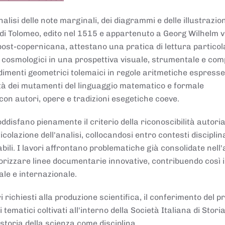
lisi delle note marginali, dei diagrammi e delle illustrazion
di Tolomeo, edito nel 1515 e appartenuto a Georg Wilhelm 
post-copernicana, attestano una pratica di lettura partico
 cosmologici in una prospettiva visuale, strumentale e com
dimenti geometrici tolemaici in regole aritmetiche espresse
sità dei mutamenti del linguaggio matematico e formale
con autori, opere e tradizioni esegetiche coeve.
disfano pienamente il criterio della riconoscibilità autoria
colazione dell'analisi, collocandosi entro contesti disciplin
bili. I lavori affrontano problematiche già consolidate nell
alorizzare linee documentarie innovative, contribuendo così 
ale e internazionale.
 richiesti alla produzione scientifica, il conferimento del p
 tematici coltivati all'interno della Società Italiana di Storia
storia della scienza come disciplina.