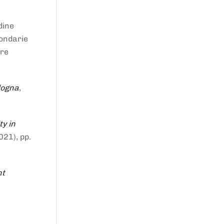
dine
condarie
tre
logna
,
ty in
021), pp.
nt