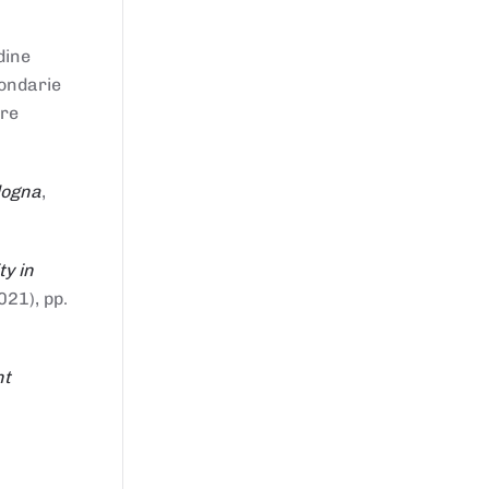
dine
condarie
tre
logna
,
ty in
021), pp.
nt