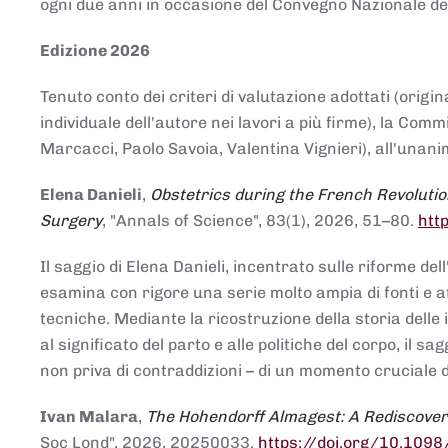
ogni due anni in occasione del Convegno Nazionale de
Edizione 2026
Tenuto conto dei criteri di valutazione adottati (origin
individuale dell'autore nei lavori a più firme), la Co
Marcacci, Paolo Savoia, Valentina Vignieri), all'unanim
Elena Danieli
,
Obstetrics during the French Revolutio
Surgery
, "Annals of Science", 83(1), 2026, 51–80.
htt
Il saggio di Elena Danieli, incentrato sulle riforme de
esamina con rigore una serie molto ampia di fonti e att
tecniche. Mediante la ricostruzione della storia delle i
al significato del parto e alle politiche del corpo, il
non priva di contraddizioni – di un momento cruciale d
Ivan Malara
,
The Hohendorff Almagest: A Rediscove
Soc Lond", 2026, 20250033.
https://doi.org/10.109