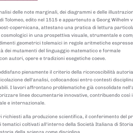
lisi delle note marginali, dei diagrammi e delle illustrazion
di Tolomeo, edito nel 1515 e appartenuto a Georg Wilhelm 
post-copernicana, attestano una pratica di lettura partico
 cosmologici in una prospettiva visuale, strumentale e com
dimenti geometrici tolemaici in regole aritmetiche espresse
sità dei mutamenti del linguaggio matematico e formale
con autori, opere e tradizioni esegetiche coeve.
disfano pienamente il criterio della riconoscibilità autoria
colazione dell'analisi, collocandosi entro contesti disciplin
bili. I lavori affrontano problematiche già consolidate nell
alorizzare linee documentarie innovative, contribuendo così 
ale e internazionale.
 richiesti alla produzione scientifica, il conferimento del p
 tematici coltivati all'interno della Società Italiana di Storia
storia della scienza come disciplina.