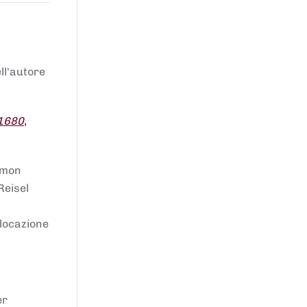
ell'autore
 1680
,
lomon
Reisel
llocazione
er