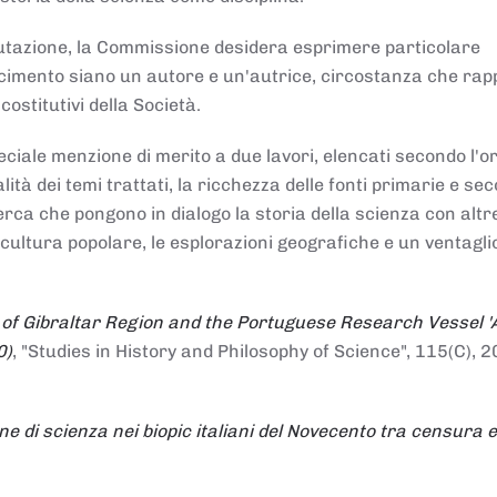
alutazione, la Commissione desidera esprimere particolare
noscimento siano un autore e un'autrice, circostanza che ra
costitutivi della Società.
ciale menzione di merito a due lavori, elencati secondo l'o
nalità dei temi trattati, la ricchezza delle fonti primarie e se
icerca che pongono in dialogo la storia della scienza con altr
 cultura popolare, le esplorazioni geografiche e un ventagli
 of Gibraltar Region and the Portuguese Research Vessel '
0)
, "Studies in History and Philosophy of Science", 115(C), 2
ne di scienza nei biopic italiani del Novecento tra censura e