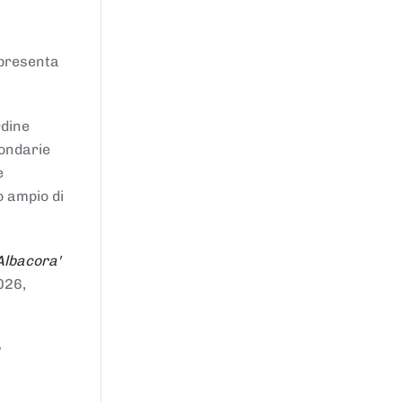
ppresenta
rdine
condarie
e
o ampio di
Albacora'
026,