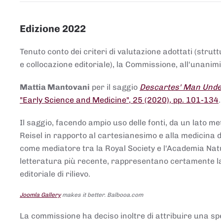
Edizione 2022
Tenuto conto dei criteri di valutazione adottati (strut
e collocazione editoriale), la Commissione, all'unanimit
Mattia Mantovani
per il saggio
Descartes' Man Under
"Early Science and Medicine", 25 (2020), pp. 101-134
Il saggio, facendo ampio uso delle fonti, da un lato me
Reisel in rapporto al cartesianesimo e alla medicina del
come mediatore tra la Royal Society e l'Academia Nat
letteratura più recente, rappresentano certamente la 
editoriale di rilievo.
Joomla Gallery
makes it better. Balbooa.com
La commissione ha deciso inoltre di attribuire una spe