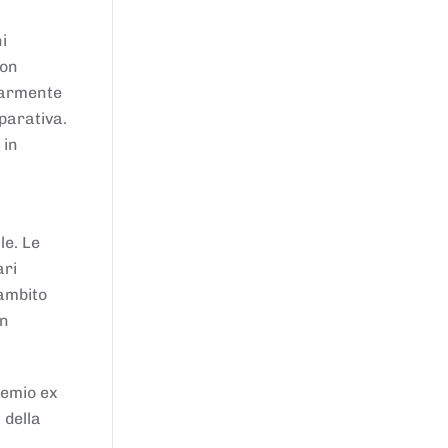
i
von
larmente
parativa.
 in
le. Le
ari
'ambito
in
remio ex
 della