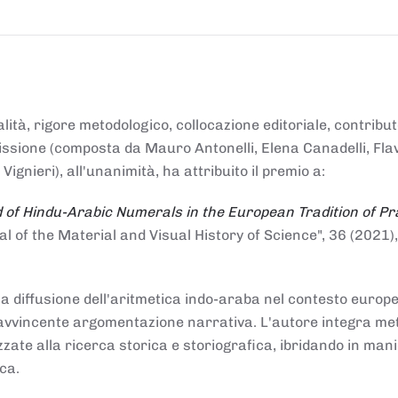
alità, rigore metodologico, collocazione editoriale, contribu
mmissione (composta da Mauro Antonelli, Elena Canadelli, Fla
gnieri), all'unanimità, ha attribuito il
premio
a:
 of Hindu-Arabic Numerals in the European Tradition of Pr
al of the Material and Visual History of Science", 36 (2021),
la diffusione dell'aritmetica indo-araba nel contesto europeo
e e avvincente argomentazione narrativa. L'autore integra me
izzate alla ricerca storica e storiografica, ibridando in man
ca.