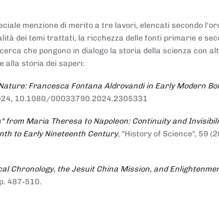
ciale menzione di merito a tre lavori, elencati secondo l'or
nalità dei temi trattati, la ricchezza delle fonti primarie e se
ricerca che pongono in dialogo la storia della scienza con al
e alla storia dei saperi:
 Nature: Francesca Fontana Aldrovandi in Early Modern Bo
io 2024, 10.1080/00033790.2024.2305331
" from Maria Theresa to Napoleon: Continuity and Invisibili
enth to Early Nineteenth Century
, "History of Science", 59 (2
al Chronology, the Jesuit China Mission, and Enlightenme
pp. 487-510.