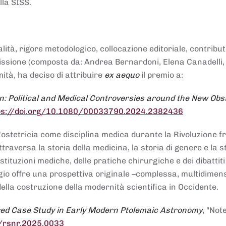
lla SISS.
alità, rigore metodologico, collocazione editoriale, contribu
mmissione (composta da: Andrea Bernardoni, Elena Canadelli,
ità, ha deciso di attribuire
ex aequo
il premio a:
n: Political and Medical Controversies around the New Obst
ps://doi.org/10.1080/00033790.2024.2382436
ll'ostetricia come disciplina medica durante la Rivoluzione 
raversa la storia della medicina, la storia di genere e la st
stituzioni mediche, delle pratiche chirurgiche e dei dibattit
 saggio offre una prospettiva originale –complessa, multidimen
ella costruzione della modernità scientifica in Occidente.
red Case Study in Early Modern Ptolemaic Astronomy
, "Not
8/rsnr.2025.0033