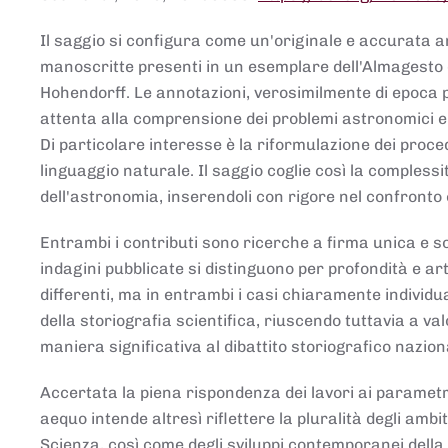
Il saggio si configura come un'originale e accurata ana
manoscritte presenti in un esemplare dell'Almagesto 
Hohendorff. Le annotazioni, verosimilmente di epoca 
attenta alla comprensione dei problemi astronomici e
Di particolare interesse è la riformulazione dei proce
linguaggio naturale. Il saggio coglie così la comples
dell'astronomia, inserendoli con rigore nel confronto 
Entrambi i contributi sono ricerche a firma unica e sod
indagini pubblicate si distinguono per profondità e arti
differenti, ma in entrambi i casi chiaramente individua
della storiografia scientifica, riuscendo tuttavia a v
maniera significativa al dibattito storiografico nazion
Accertata la piena rispondenza dei lavori ai parametri
aequo intende altresì riflettere la pluralità degli ambiti
Scienza, così come degli sviluppi contemporanei della 