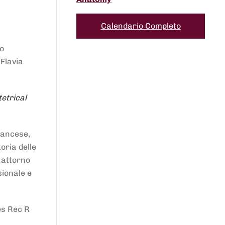
Calendario Completo
to
 Flavia
etrical
francese,
oria delle
i attorno
sionale e
es Rec R