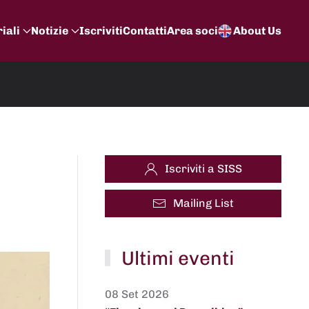
iali
Notizie
Iscriviti
Contatti
Area soci
About Us
Iscriviti a SISS
Mailing List
Ultimi eventi
08 Set 2026