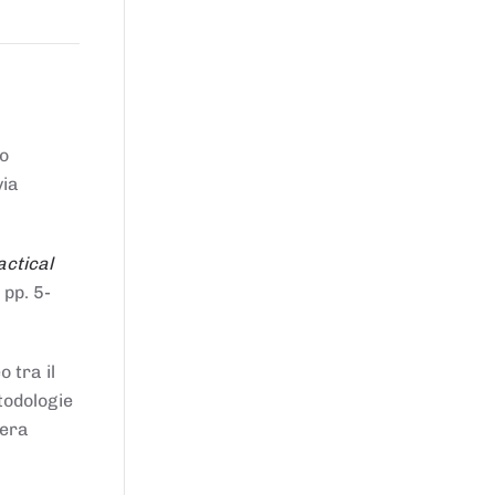
to
via
actical
 pp. 5-
 tra il
todologie
iera