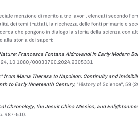
ciale menzione di merito a tre lavori, elencati secondo l'or
nalità dei temi trattati, la ricchezza delle fonti primarie e se
ricerca che pongono in dialogo la storia della scienza con al
e alla storia dei saperi:
 Nature: Francesca Fontana Aldrovandi in Early Modern Bo
io 2024, 10.1080/00033790.2024.2305331
" from Maria Theresa to Napoleon: Continuity and Invisibili
enth to Early Nineteenth Century
, "History of Science", 59 (2
al Chronology, the Jesuit China Mission, and Enlightenme
pp. 487-510.