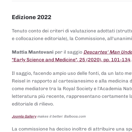
Edizione 2022
Tenuto conto dei criteri di valutazione adottati (strut
e collocazione editoriale), la Commissione, all'unanimit
Mattia Mantovani
per il saggio
Descartes' Man Under
"Early Science and Medicine", 25 (2020), pp. 101-134
Il saggio, facendo ampio uso delle fonti, da un lato me
Reisel in rapporto al cartesianesimo e alla medicina del
come mediatore tra la Royal Society e l'Academia Nat
letteratura più recente, rappresentano certamente la 
editoriale di rilievo.
Joomla Gallery
makes it better. Balbooa.com
La commissione ha deciso inoltre di attribuire una spe