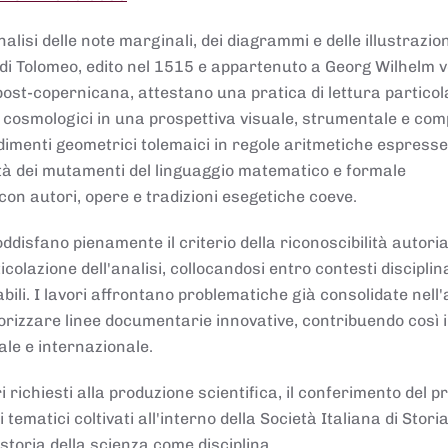
lisi delle note marginali, dei diagrammi e delle illustrazion
di Tolomeo, edito nel 1515 e appartenuto a Georg Wilhelm 
post-copernicana, attestano una pratica di lettura partico
 cosmologici in una prospettiva visuale, strumentale e com
dimenti geometrici tolemaici in regole aritmetiche espresse
sità dei mutamenti del linguaggio matematico e formale
con autori, opere e tradizioni esegetiche coeve.
disfano pienamente il criterio della riconoscibilità autoria
colazione dell'analisi, collocandosi entro contesti disciplin
bili. I lavori affrontano problematiche già consolidate nell
alorizzare linee documentarie innovative, contribuendo così 
ale e internazionale.
 richiesti alla produzione scientifica, il conferimento del p
 tematici coltivati all'interno della Società Italiana di Storia
storia della scienza come disciplina.