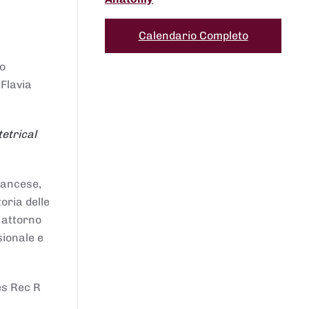
Calendario Completo
to
 Flavia
etrical
francese,
oria delle
i attorno
sionale e
es Rec R