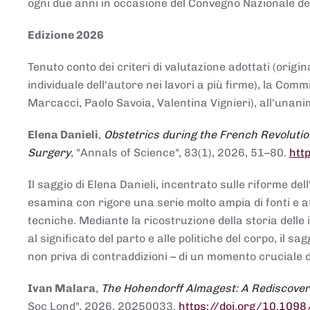
ogni due anni in occasione del Convegno Nazionale de
Edizione 2026
Tenuto conto dei criteri di valutazione adottati (origin
individuale dell'autore nei lavori a più firme), la Co
Marcacci, Paolo Savoia, Valentina Vignieri), all'unanim
Elena Danieli
,
Obstetrics during the French Revolutio
Surgery
, "Annals of Science", 83(1), 2026, 51–80.
htt
Il saggio di Elena Danieli, incentrato sulle riforme de
esamina con rigore una serie molto ampia di fonti e att
tecniche. Mediante la ricostruzione della storia delle i
al significato del parto e alle politiche del corpo, il
non priva di contraddizioni – di un momento cruciale d
Ivan Malara
,
The Hohendorff Almagest: A Rediscove
Soc Lond", 2026, 20250033.
https://doi.org/10.109