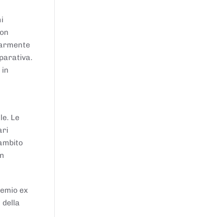
i
von
larmente
parativa.
 in
le. Le
ari
'ambito
in
remio ex
 della