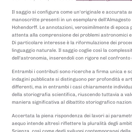
Il saggio si configura come un'originale e accurata ana
manoscritte presenti in un esemplare dell'Almagesto 
Hohendorff. Le annotazioni, verosimilmente di epoca 
attenta alla comprensione dei problemi astronomici e
Di particolare interesse è la riformulazione dei proce
linguaggio naturale. Il saggio coglie così la comples
dell'astronomia, inserendoli con rigore nel confronto 
Entrambi i contributi sono ricerche a firma unica e sod
indagini pubblicate si distinguono per profondità e arti
differenti, ma in entrambi i casi chiaramente individua
della storiografia scientifica, riuscendo tuttavia a v
maniera significativa al dibattito storiografico nazion
Accertata la piena rispondenza dei lavori ai parametri
aequo intende altresì riflettere la pluralità degli ambiti
Scienza, così come degli sviluppi contemporanei della 