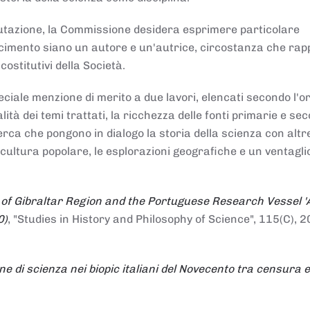
alutazione, la Commissione desidera esprimere particolare
noscimento siano un autore e un'autrice, circostanza che ra
costitutivi della Società.
ciale menzione di merito a due lavori, elencati secondo l'o
nalità dei temi trattati, la ricchezza delle fonti primarie e se
icerca che pongono in dialogo la storia della scienza con altr
 cultura popolare, le esplorazioni geografiche e un ventagli
 of Gibraltar Region and the Portuguese Research Vessel '
0)
, "Studies in History and Philosophy of Science", 115(C), 2
ne di scienza nei biopic italiani del Novecento tra censura e