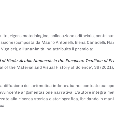
alità, rigore metodologico, collocazione editoriale, contribu
mmissione (composta da Mauro Antonelli, Elena Canadelli, Fla
gnieri), all'unanimità, ha attribuito il
premio
a:
 of Hindu-Arabic Numerals in the European Tradition of Pr
al of the Material and Visual History of Science", 36 (2021),
la diffusione dell'aritmetica indo-araba nel contesto europeo
e e avvincente argomentazione narrativa. L'autore integra me
izzate alla ricerca storica e storiografica, ibridando in man
ca.