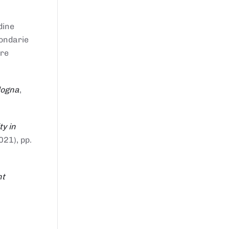
dine
condarie
tre
logna
,
ty in
021), pp.
nt