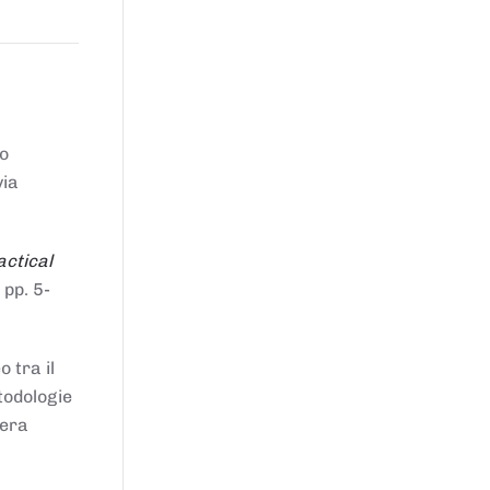
to
via
actical
 pp. 5-
 tra il
todologie
iera