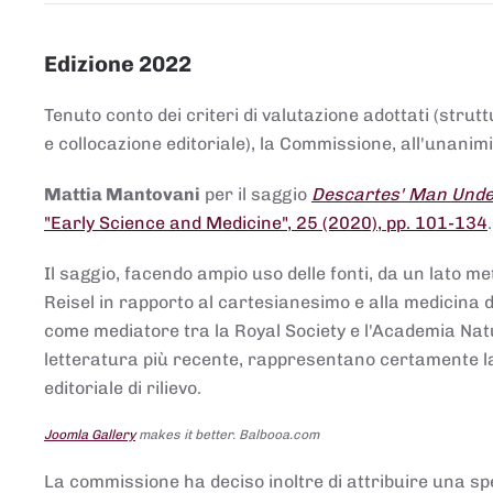
Edizione 2022
Tenuto conto dei criteri di valutazione adottati (strut
e collocazione editoriale), la Commissione, all'unanimit
Mattia Mantovani
per il saggio
Descartes' Man Under
"Early Science and Medicine", 25 (2020), pp. 101-134
Il saggio, facendo ampio uso delle fonti, da un lato me
Reisel in rapporto al cartesianesimo e alla medicina del
come mediatore tra la Royal Society e l'Academia Nat
letteratura più recente, rappresentano certamente la 
editoriale di rilievo.
Joomla Gallery
makes it better. Balbooa.com
La commissione ha deciso inoltre di attribuire una spe