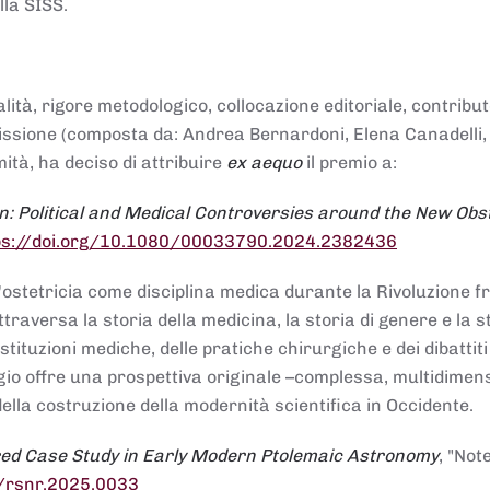
lla SISS.
alità, rigore metodologico, collocazione editoriale, contribu
mmissione (composta da: Andrea Bernardoni, Elena Canadelli,
ità, ha deciso di attribuire
ex aequo
il premio a:
n: Political and Medical Controversies around the New Obst
ps://doi.org/10.1080/00033790.2024.2382436
ll'ostetricia come disciplina medica durante la Rivoluzione 
raversa la storia della medicina, la storia di genere e la st
stituzioni mediche, delle pratiche chirurgiche e dei dibattit
 saggio offre una prospettiva originale –complessa, multidimen
ella costruzione della modernità scientifica in Occidente.
red Case Study in Early Modern Ptolemaic Astronomy
, "Not
8/rsnr.2025.0033