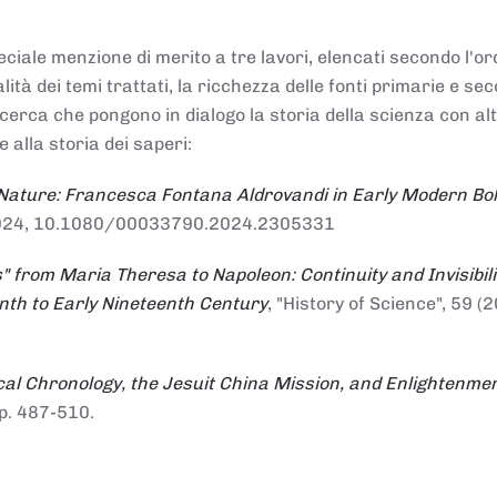
ciale menzione di merito a tre lavori, elencati secondo l'or
nalità dei temi trattati, la ricchezza delle fonti primarie e se
ricerca che pongono in dialogo la storia della scienza con al
e alla storia dei saperi:
 Nature: Francesca Fontana Aldrovandi in Early Modern Bo
io 2024, 10.1080/00033790.2024.2305331
" from Maria Theresa to Napoleon: Continuity and Invisibili
enth to Early Nineteenth Century
, "History of Science", 59 (2
al Chronology, the Jesuit China Mission, and Enlightenme
pp. 487-510.