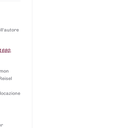
ell'autore
 1680
,
lomon
Reisel
llocazione
er