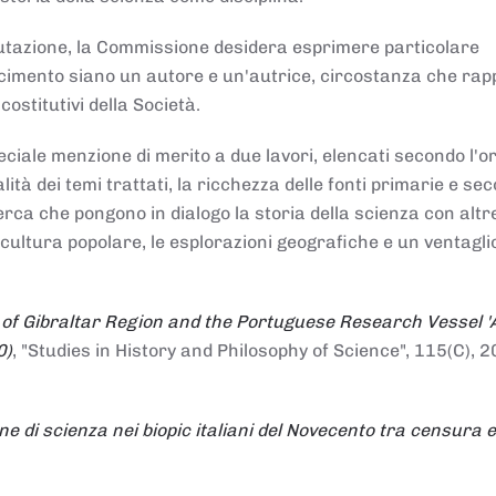
alutazione, la Commissione desidera esprimere particolare
noscimento siano un autore e un'autrice, circostanza che ra
costitutivi della Società.
ciale menzione di merito a due lavori, elencati secondo l'o
nalità dei temi trattati, la ricchezza delle fonti primarie e se
icerca che pongono in dialogo la storia della scienza con altr
 cultura popolare, le esplorazioni geografiche e un ventagli
 of Gibraltar Region and the Portuguese Research Vessel '
0)
, "Studies in History and Philosophy of Science", 115(C), 2
ne di scienza nei biopic italiani del Novecento tra censura e