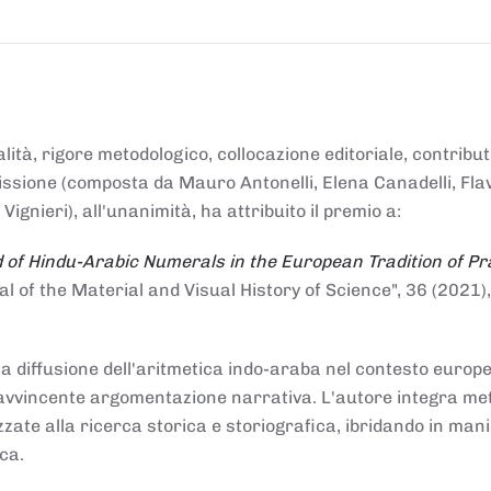
alità, rigore metodologico, collocazione editoriale, contribu
mmissione (composta da Mauro Antonelli, Elena Canadelli, Fla
gnieri), all'unanimità, ha attribuito il
premio
a:
 of Hindu-Arabic Numerals in the European Tradition of Pr
al of the Material and Visual History of Science", 36 (2021),
la diffusione dell'aritmetica indo-araba nel contesto europeo
e e avvincente argomentazione narrativa. L'autore integra me
izzate alla ricerca storica e storiografica, ibridando in man
ca.