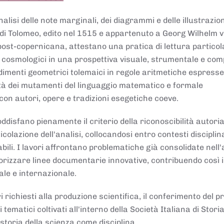
lisi delle note marginali, dei diagrammi e delle illustrazion
di Tolomeo, edito nel 1515 e appartenuto a Georg Wilhelm 
post-copernicana, attestano una pratica di lettura partico
 cosmologici in una prospettiva visuale, strumentale e com
dimenti geometrici tolemaici in regole aritmetiche espresse
sità dei mutamenti del linguaggio matematico e formale
con autori, opere e tradizioni esegetiche coeve.
disfano pienamente il criterio della riconoscibilità autoria
colazione dell'analisi, collocandosi entro contesti disciplin
bili. I lavori affrontano problematiche già consolidate nell
alorizzare linee documentarie innovative, contribuendo così 
ale e internazionale.
 richiesti alla produzione scientifica, il conferimento del p
 tematici coltivati all'interno della Società Italiana di Storia
storia della scienza come disciplina.