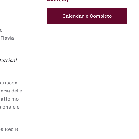
Calendario Completo
to
 Flavia
etrical
francese,
oria delle
i attorno
sionale e
es Rec R