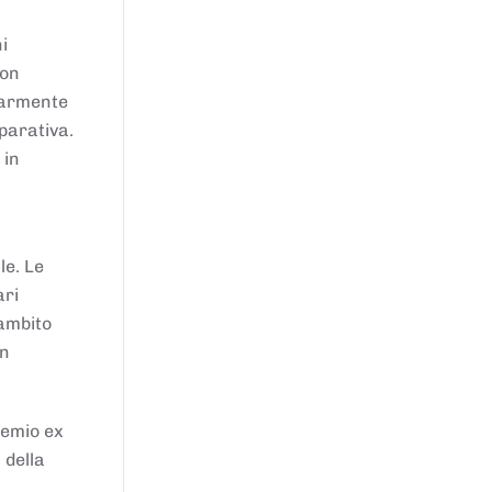
i
von
larmente
parativa.
 in
le. Le
ari
'ambito
in
remio ex
 della