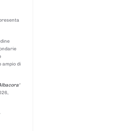
ppresenta
rdine
condarie
e
o ampio di
Albacora'
026,