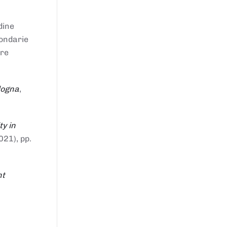
dine
condarie
tre
logna
,
ty in
021), pp.
nt