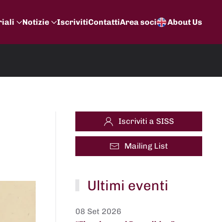
iali
Notizie
Iscriviti
Contatti
Area soci
About Us
Iscriviti a SISS
Mailing List
Ultimi eventi
08 Set 2026