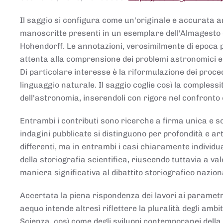
Il saggio si configura come un'originale e accurata ana
manoscritte presenti in un esemplare dell'Almagesto 
Hohendorff. Le annotazioni, verosimilmente di epoca 
attenta alla comprensione dei problemi astronomici e
Di particolare interesse è la riformulazione dei proce
linguaggio naturale. Il saggio coglie così la comples
dell'astronomia, inserendoli con rigore nel confronto 
Entrambi i contributi sono ricerche a firma unica e sod
indagini pubblicate si distinguono per profondità e arti
differenti, ma in entrambi i casi chiaramente individua
della storiografia scientifica, riuscendo tuttavia a v
maniera significativa al dibattito storiografico nazion
Accertata la piena rispondenza dei lavori ai parametri
aequo intende altresì riflettere la pluralità degli ambiti
Scienza, così come degli sviluppi contemporanei della 