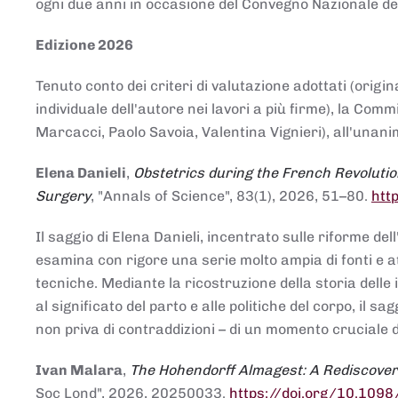
ogni due anni in occasione del Convegno Nazionale de
Edizione 2026
Tenuto conto dei criteri di valutazione adottati (origin
individuale dell'autore nei lavori a più firme), la Co
Marcacci, Paolo Savoia, Valentina Vignieri), all'unanim
Elena Danieli
,
Obstetrics during the French Revolutio
Surgery
, "Annals of Science", 83(1), 2026, 51–80.
htt
Il saggio di Elena Danieli, incentrato sulle riforme de
esamina con rigore una serie molto ampia di fonti e att
tecniche. Mediante la ricostruzione della storia delle i
al significato del parto e alle politiche del corpo, il
non priva di contraddizioni – di un momento cruciale d
Ivan Malara
,
The Hohendorff Almagest: A Rediscove
Soc Lond", 2026, 20250033.
https://doi.org/10.109