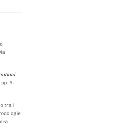
to
via
actical
 pp. 5-
 tra il
todologie
iera