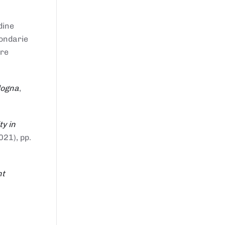
dine
condarie
tre
logna
,
ty in
021), pp.
nt