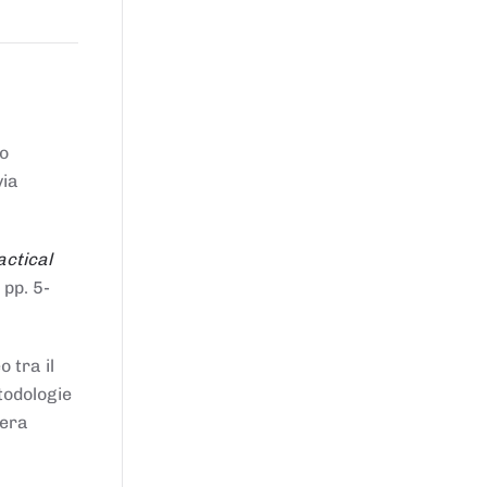
to
via
actical
 pp. 5-
 tra il
todologie
iera