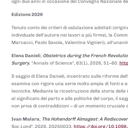
ogni due anni in occasione del Convegno Nazionale de
Edizione 2026
Tenuto conto dei criteri di valutazione adottati (origin
individuale dell'autore nei lavori a più firme), la Co
Marcacci, Paolo Savoia, Valentina Vignieri), all'unanim
Elena Danieli
,
Obstetrics during the French Revolutio
Surgery
, "Annals of Science", 83(1), 2026, 51–80.
htt
Il saggio di Elena Danieli, incentrato sulle riforme de
esamina con rigore una serie molto ampia di fonti e att
tecniche. Mediante la ricostruzione della storia delle i
al significato del parto e alle politiche del corpo, il
non priva di contraddizioni – di un momento cruciale d
Ivan Malara
,
The Hohendorff Almagest: A Rediscove
Soc Lond", 2026, 20250033.
https://doi.org/10.109