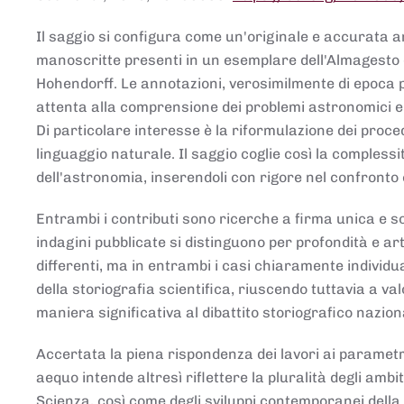
Il saggio si configura come un'originale e accurata ana
manoscritte presenti in un esemplare dell'Almagesto 
Hohendorff. Le annotazioni, verosimilmente di epoca 
attenta alla comprensione dei problemi astronomici e
Di particolare interesse è la riformulazione dei proce
linguaggio naturale. Il saggio coglie così la comples
dell'astronomia, inserendoli con rigore nel confronto 
Entrambi i contributi sono ricerche a firma unica e sod
indagini pubblicate si distinguono per profondità e arti
differenti, ma in entrambi i casi chiaramente individua
della storiografia scientifica, riuscendo tuttavia a v
maniera significativa al dibattito storiografico nazion
Accertata la piena rispondenza dei lavori ai parametri
aequo intende altresì riflettere la pluralità degli ambiti
Scienza, così come degli sviluppi contemporanei della 