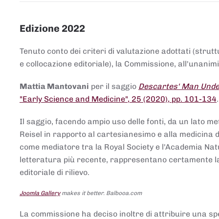
Edizione 2022
Tenuto conto dei criteri di valutazione adottati (strut
e collocazione editoriale), la Commissione, all'unanimit
Mattia Mantovani
per il saggio
Descartes' Man Under
"Early Science and Medicine", 25 (2020), pp. 101-134
Il saggio, facendo ampio uso delle fonti, da un lato me
Reisel in rapporto al cartesianesimo e alla medicina del
come mediatore tra la Royal Society e l'Academia Nat
letteratura più recente, rappresentano certamente la 
editoriale di rilievo.
Joomla Gallery
makes it better. Balbooa.com
La commissione ha deciso inoltre di attribuire una spe