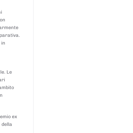
i
von
larmente
parativa.
 in
le. Le
ari
'ambito
in
remio ex
 della