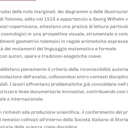
lisi delle note marginali, dei diagrammi e delle illustrazion
di Tolomeo, edito nel 1515 e appartenuto a Georg Wilhelm 
post-copernicana, attestano una pratica di lettura partico
 cosmologici in una prospettiva visuale, strumentale e com
dimenti geometrici tolemaici in regole aritmetiche espresse
sità dei mutamenti del linguaggio matematico e formale
con autori, opere e tradizioni esegetiche coeve.
disfano pienamente il criterio della riconoscibilità autoria
colazione dell'analisi, collocandosi entro contesti disciplin
bili. I lavori affrontano problematiche già consolidate nell
alorizzare linee documentarie innovative, contribuendo così 
ale e internazionale.
 richiesti alla produzione scientifica, il conferimento del p
 tematici coltivati all'interno della Società Italiana di Storia
storia della scienza come disciplina.