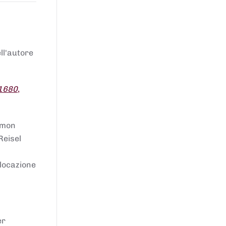
ell'autore
 1680
,
lomon
Reisel
llocazione
er