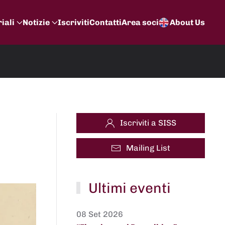
iali
Notizie
Iscriviti
Contatti
Area soci
About Us
Iscriviti a SISS
Mailing List
Ultimi eventi
08 Set 2026