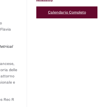
Calendario Completo
to
 Flavia
etrical
francese,
oria delle
i attorno
sionale e
es Rec R