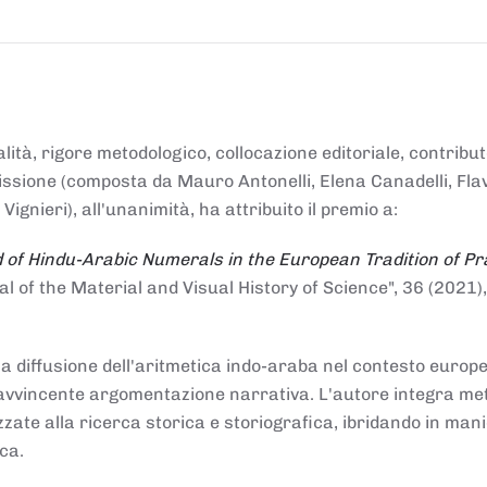
alità, rigore metodologico, collocazione editoriale, contribu
mmissione (composta da Mauro Antonelli, Elena Canadelli, Fla
gnieri), all'unanimità, ha attribuito il
premio
a:
 of Hindu-Arabic Numerals in the European Tradition of Pr
al of the Material and Visual History of Science", 36 (2021),
la diffusione dell'aritmetica indo-araba nel contesto europeo
e e avvincente argomentazione narrativa. L'autore integra me
izzate alla ricerca storica e storiografica, ibridando in man
ca.