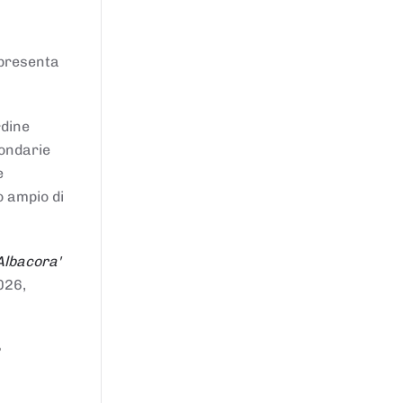
ppresenta
rdine
condarie
e
o ampio di
Albacora'
026,