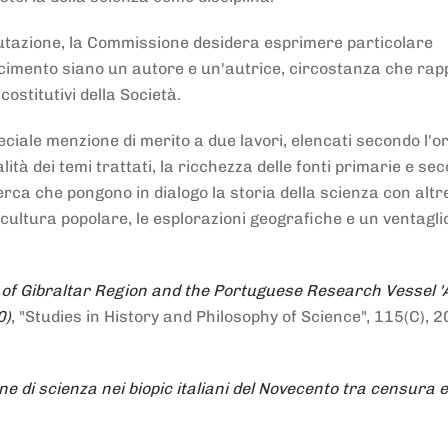
alutazione, la Commissione desidera esprimere particolare
noscimento siano un autore e un'autrice, circostanza che ra
costitutivi della Società.
ciale menzione di merito a due lavori, elencati secondo l'o
nalità dei temi trattati, la ricchezza delle fonti primarie e se
icerca che pongono in dialogo la storia della scienza con altr
 cultura popolare, le esplorazioni geografiche e un ventagli
 of Gibraltar Region and the Portuguese Research Vessel '
0)
, "Studies in History and Philosophy of Science", 115(C), 2
ne di scienza nei biopic italiani del Novecento tra censura e