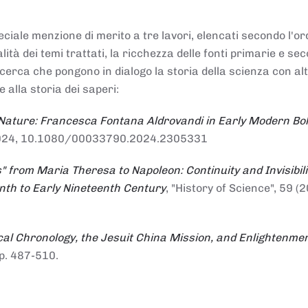
ciale menzione di merito a tre lavori, elencati secondo l'or
nalità dei temi trattati, la ricchezza delle fonti primarie e se
ricerca che pongono in dialogo la storia della scienza con al
e alla storia dei saperi:
 Nature: Francesca Fontana Aldrovandi in Early Modern Bo
io 2024, 10.1080/00033790.2024.2305331
" from Maria Theresa to Napoleon: Continuity and Invisibili
enth to Early Nineteenth Century
, "History of Science", 59 (2
al Chronology, the Jesuit China Mission, and Enlightenme
pp. 487-510.