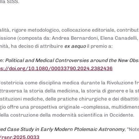
lla SISS.
alità, rigore metodologico, collocazione editoriale, contribu
mmissione (composta da: Andrea Bernardoni, Elena Canadelli,
ità, ha deciso di attribuire
ex aequo
il premio a:
n: Political and Medical Controversies around the New Obst
ps://doi.org/10.1080/00033790.2024.2382436
ll'ostetricia come disciplina medica durante la Rivoluzione 
raversa la storia della medicina, la storia di genere e la st
stituzioni mediche, delle pratiche chirurgiche e dei dibattit
 saggio offre una prospettiva originale –complessa, multidimen
ella costruzione della modernità scientifica in Occidente.
red Case Study in Early Modern Ptolemaic Astronomy
, "Not
8/rsnr.2025.0033