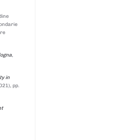
dine
condarie
tre
logna
,
ty in
021), pp.
nt