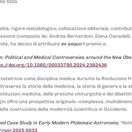
lla SISS.
alità, rigore metodologico, collocazione editoriale, contribu
mmissione (composta da: Andrea Bernardoni, Elena Canadelli,
ità, ha deciso di attribuire
ex aequo
il premio a:
n: Political and Medical Controversies around the New Obst
ps://doi.org/10.1080/00033790.2024.2382436
ll'ostetricia come disciplina medica durante la Rivoluzione 
raversa la storia della medicina, la storia di genere e la st
stituzioni mediche, delle pratiche chirurgiche e dei dibattit
 saggio offre una prospettiva originale –complessa, multidimen
ella costruzione della modernità scientifica in Occidente.
red Case Study in Early Modern Ptolemaic Astronomy
, "Not
8/rsnr.2025.0033