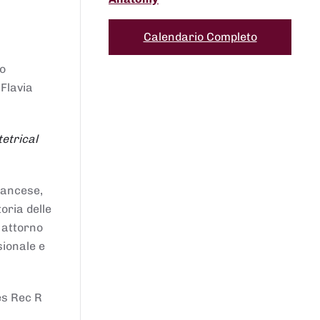
Calendario Completo
to
 Flavia
etrical
francese,
oria delle
i attorno
sionale e
es Rec R