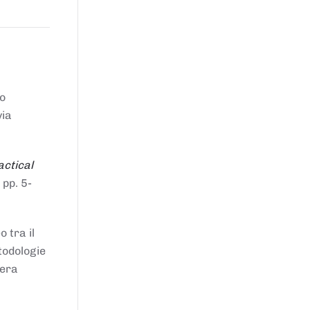
to
via
actical
 pp. 5-
 tra il
todologie
iera