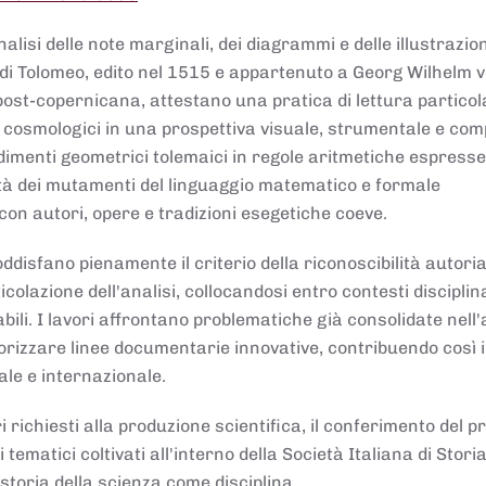
lisi delle note marginali, dei diagrammi e delle illustrazion
di Tolomeo, edito nel 1515 e appartenuto a Georg Wilhelm 
post-copernicana, attestano una pratica di lettura partico
 cosmologici in una prospettiva visuale, strumentale e com
dimenti geometrici tolemaici in regole aritmetiche espresse
sità dei mutamenti del linguaggio matematico e formale
con autori, opere e tradizioni esegetiche coeve.
disfano pienamente il criterio della riconoscibilità autoria
colazione dell'analisi, collocandosi entro contesti disciplin
bili. I lavori affrontano problematiche già consolidate nell
alorizzare linee documentarie innovative, contribuendo così 
ale e internazionale.
 richiesti alla produzione scientifica, il conferimento del p
 tematici coltivati all'interno della Società Italiana di Storia
storia della scienza come disciplina.