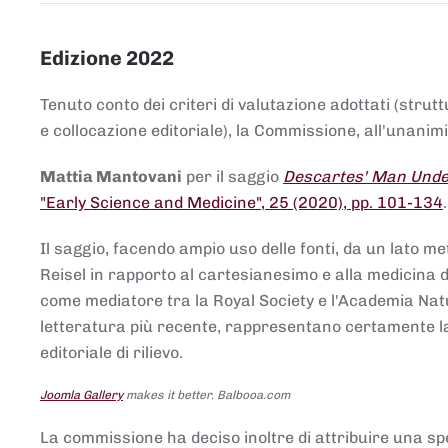
Edizione 2022
Tenuto conto dei criteri di valutazione adottati (strut
e collocazione editoriale), la Commissione, all'unanimit
Mattia Mantovani
per il saggio
Descartes' Man Under
"Early Science and Medicine", 25 (2020), pp. 101-134
Il saggio, facendo ampio uso delle fonti, da un lato me
Reisel in rapporto al cartesianesimo e alla medicina del
come mediatore tra la Royal Society e l'Academia Nat
letteratura più recente, rappresentano certamente la 
editoriale di rilievo.
Joomla Gallery
makes it better. Balbooa.com
La commissione ha deciso inoltre di attribuire una spe