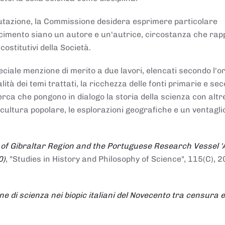
alutazione, la Commissione desidera esprimere particolare
noscimento siano un autore e un'autrice, circostanza che ra
costitutivi della Società.
ciale menzione di merito a due lavori, elencati secondo l'o
nalità dei temi trattati, la ricchezza delle fonti primarie e se
icerca che pongono in dialogo la storia della scienza con altr
 cultura popolare, le esplorazioni geografiche e un ventagli
 of Gibraltar Region and the Portuguese Research Vessel '
0)
, "Studies in History and Philosophy of Science", 115(C), 2
ne di scienza nei biopic italiani del Novecento tra censura e