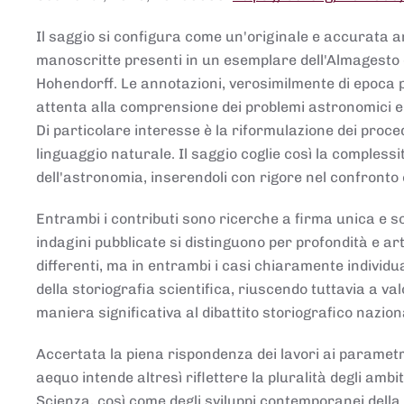
Il saggio si configura come un'originale e accurata ana
manoscritte presenti in un esemplare dell'Almagesto 
Hohendorff. Le annotazioni, verosimilmente di epoca 
attenta alla comprensione dei problemi astronomici e
Di particolare interesse è la riformulazione dei proce
linguaggio naturale. Il saggio coglie così la comples
dell'astronomia, inserendoli con rigore nel confronto 
Entrambi i contributi sono ricerche a firma unica e sod
indagini pubblicate si distinguono per profondità e arti
differenti, ma in entrambi i casi chiaramente individua
della storiografia scientifica, riuscendo tuttavia a v
maniera significativa al dibattito storiografico nazion
Accertata la piena rispondenza dei lavori ai parametri
aequo intende altresì riflettere la pluralità degli ambiti
Scienza, così come degli sviluppi contemporanei della 