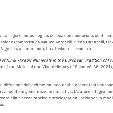
alità, rigore metodologico, collocazione editoriale, contribu
mmissione (composta da Mauro Antonelli, Elena Canadelli, Fla
gnieri), all'unanimità, ha attribuito il
premio
a:
 of Hindu-Arabic Numerals in the European Tradition of Pr
al of the Material and Visual History of Science", 36 (2021),
la diffusione dell'aritmetica indo-araba nel contesto europeo
e e avvincente argomentazione narrativa. L'autore integra me
izzate alla ricerca storica e storiografica, ibridando in man
ca.