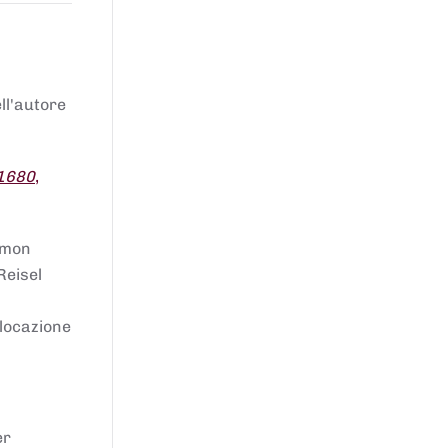
ell'autore
 1680
,
lomon
Reisel
llocazione
er