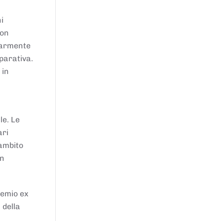
i
von
larmente
parativa.
 in
le. Le
ari
'ambito
in
remio ex
 della