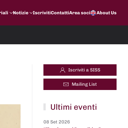
iali
Notizie
Iscriviti
Contatti
Area soci
About Us
Iscriviti a SISS
Mailing List
Ultimi eventi
08 Set 2026