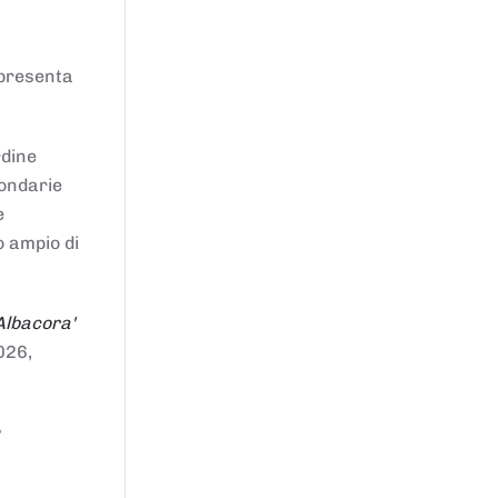
ppresenta
rdine
condarie
e
o ampio di
Albacora'
026,