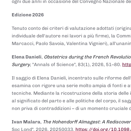
ogni due anni in occasione del Convegno Nazionale de
Edizione 2026
Tenuto conto dei criteri di valutazione adottati (origin
individuale dell'autore nei lavori a più firme), la Co
Marcacci, Paolo Savoia, Valentina Vignieri), all'unanim
Elena Danieli
,
Obstetrics during the French Revolutio
Surgery
, "Annals of Science", 83(1), 2026, 51–80.
htt
Il saggio di Elena Danieli, incentrato sulle riforme de
esamina con rigore una serie molto ampia di fonti e att
tecniche. Mediante la ricostruzione della storia delle i
al significato del parto e alle politiche del corpo, il
non priva di contraddizioni – di un momento cruciale d
Ivan Malara
,
The Hohendorff Almagest: A Rediscove
Soc Lond", 2026, 20250033.
https://doi.org/10.109