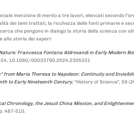
ciale menzione di merito a tre lavori, elencati secondo l'or
nalità dei temi trattati, la ricchezza delle fonti primarie e se
ricerca che pongono in dialogo la storia della scienza con al
e alla storia dei saperi:
 Nature: Francesca Fontana Aldrovandi in Early Modern Bo
io 2024, 10.1080/00033790.2024.2305331
" from Maria Theresa to Napoleon: Continuity and Invisibili
enth to Early Nineteenth Century
, "History of Science", 59 (2
al Chronology, the Jesuit China Mission, and Enlightenme
pp. 487-510.