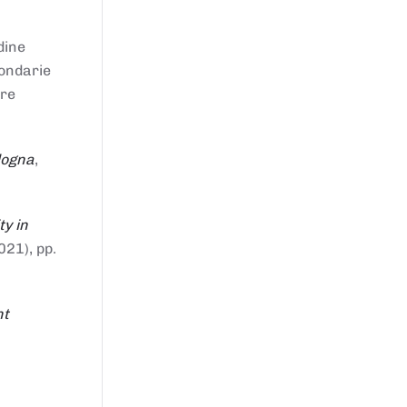
dine
condarie
tre
logna
,
ty in
021), pp.
nt