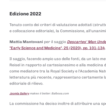
Edizione 2022
Tenuto conto dei criteri di valutazione adottati (strut
e collocazione editoriale), la Commissione, all'unanimit
Mattia Mantovani
per il saggio
Descartes' Man Under
"Early Science and Medicine", 25 (2020), pp. 101-134
Il saggio, facendo ampio uso delle fonti, da un lato me
Reisel in rapporto al cartesianesimo e alla medicina del
come mediatore tra la Royal Society e l'Academia Nat
letteratura più recente, rappresentano certamente la 
editoriale di rilievo.
Joomla Gallery
makes it better. Balbooa.com
La commissione ha deciso inoltre di attribuire una spe