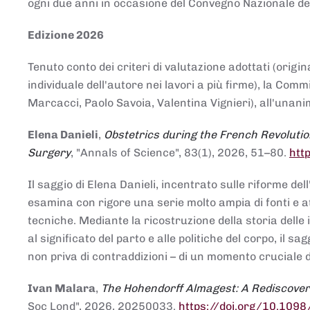
ogni due anni in occasione del Convegno Nazionale de
Edizione 2026
Tenuto conto dei criteri di valutazione adottati (origin
individuale dell'autore nei lavori a più firme), la Co
Marcacci, Paolo Savoia, Valentina Vignieri), all'unanim
Elena Danieli
,
Obstetrics during the French Revolutio
Surgery
, "Annals of Science", 83(1), 2026, 51–80.
htt
Il saggio di Elena Danieli, incentrato sulle riforme de
esamina con rigore una serie molto ampia di fonti e att
tecniche. Mediante la ricostruzione della storia delle i
al significato del parto e alle politiche del corpo, il
non priva di contraddizioni – di un momento cruciale d
Ivan Malara
,
The Hohendorff Almagest: A Rediscove
Soc Lond", 2026, 20250033.
https://doi.org/10.109