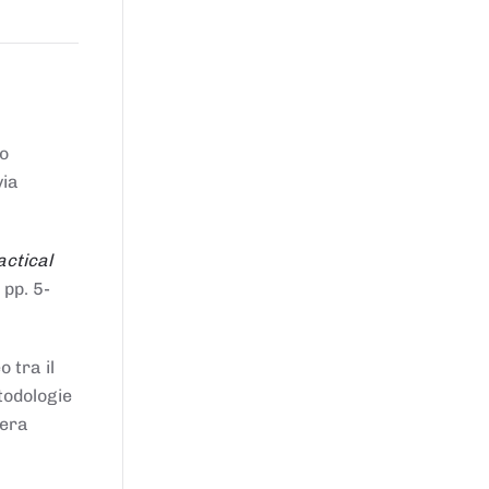
to
via
actical
 pp. 5-
 tra il
todologie
iera