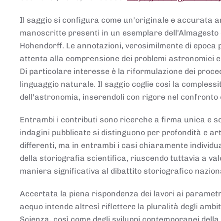
Il saggio si configura come un'originale e accurata ana
manoscritte presenti in un esemplare dell'Almagesto 
Hohendorff. Le annotazioni, verosimilmente di epoca 
attenta alla comprensione dei problemi astronomici e
Di particolare interesse è la riformulazione dei proce
linguaggio naturale. Il saggio coglie così la comples
dell'astronomia, inserendoli con rigore nel confronto 
Entrambi i contributi sono ricerche a firma unica e sod
indagini pubblicate si distinguono per profondità e arti
differenti, ma in entrambi i casi chiaramente individua
della storiografia scientifica, riuscendo tuttavia a v
maniera significativa al dibattito storiografico nazion
Accertata la piena rispondenza dei lavori ai parametri
aequo intende altresì riflettere la pluralità degli ambiti
Scienza, così come degli sviluppi contemporanei della 