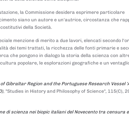
alutazione, la Commissione desidera esprimere particolare
noscimento siano un autore e un'autrice, circostanza che ra
costitutivi della Società.
ciale menzione di merito a due lavori, elencati secondo l'o
nalità dei temi trattati, la ricchezza delle fonti primarie e se
icerca che pongono in dialogo la storia della scienza con altr
 cultura popolare, le esplorazioni geografiche e un ventagli
 of Gibraltar Region and the Portuguese Research Vessel '
0)
, "Studies in History and Philosophy of Science", 115(C), 2
ne di scienza nei biopic italiani del Novecento tra censura e