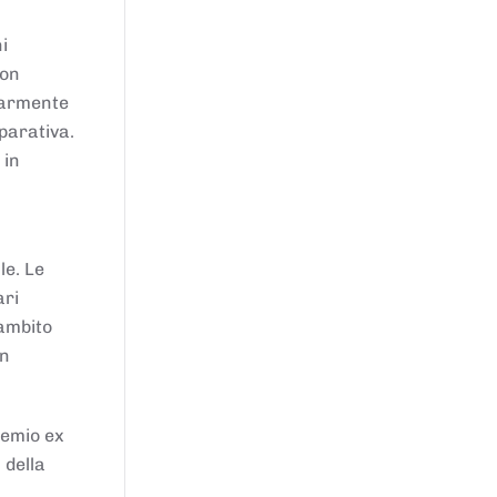
i
von
larmente
parativa.
 in
le. Le
ari
'ambito
in
remio ex
 della