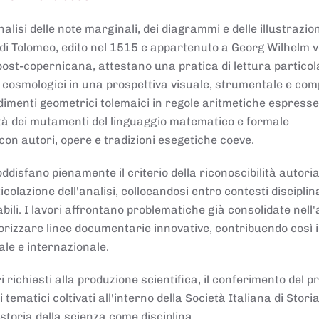
lisi delle note marginali, dei diagrammi e delle illustrazion
di Tolomeo, edito nel 1515 e appartenuto a Georg Wilhelm 
post-copernicana, attestano una pratica di lettura partico
 cosmologici in una prospettiva visuale, strumentale e com
dimenti geometrici tolemaici in regole aritmetiche espresse
sità dei mutamenti del linguaggio matematico e formale
con autori, opere e tradizioni esegetiche coeve.
disfano pienamente il criterio della riconoscibilità autoria
colazione dell'analisi, collocandosi entro contesti disciplin
bili. I lavori affrontano problematiche già consolidate nell
alorizzare linee documentarie innovative, contribuendo così 
ale e internazionale.
 richiesti alla produzione scientifica, il conferimento del p
 tematici coltivati all'interno della Società Italiana di Storia
storia della scienza come disciplina.