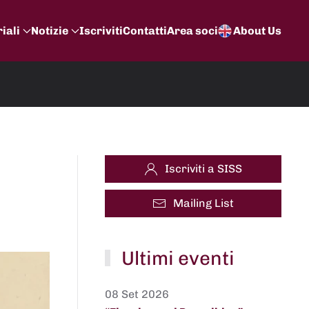
iali
Notizie
Iscriviti
Contatti
Area soci
About Us
Iscriviti a SISS
Mailing List
Ultimi eventi
08 Set 2026