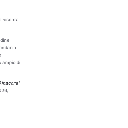
ppresenta
rdine
condarie
e
o ampio di
Albacora'
026,