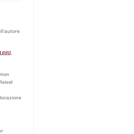
ell'autore
 1680
,
lomon
Reisel
llocazione
er