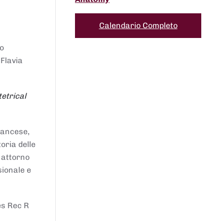
Calendario Completo
to
 Flavia
etrical
francese,
oria delle
i attorno
sionale e
es Rec R