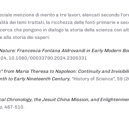
ciale menzione di merito a tre lavori, elencati secondo l'or
nalità dei temi trattati, la ricchezza delle fonti primarie e se
ricerca che pongono in dialogo la storia della scienza con al
e alla storia dei saperi:
 Nature: Francesca Fontana Aldrovandi in Early Modern Bo
io 2024, 10.1080/00033790.2024.2305331
" from Maria Theresa to Napoleon: Continuity and Invisibili
enth to Early Nineteenth Century
, "History of Science", 59 (2
al Chronology, the Jesuit China Mission, and Enlightenme
pp. 487-510.