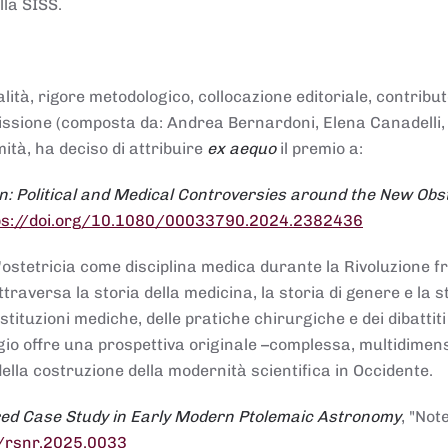
lla SISS.
alità, rigore metodologico, collocazione editoriale, contribu
mmissione (composta da: Andrea Bernardoni, Elena Canadelli,
ità, ha deciso di attribuire
ex aequo
il premio a:
n: Political and Medical Controversies around the New Obst
ps://doi.org/10.1080/00033790.2024.2382436
ll'ostetricia come disciplina medica durante la Rivoluzione 
raversa la storia della medicina, la storia di genere e la st
stituzioni mediche, delle pratiche chirurgiche e dei dibattit
 saggio offre una prospettiva originale –complessa, multidimen
ella costruzione della modernità scientifica in Occidente.
red Case Study in Early Modern Ptolemaic Astronomy
, "Not
8/rsnr.2025.0033