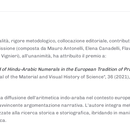
alità, rigore metodologico, collocazione editoriale, contribu
mmissione (composta da Mauro Antonelli, Elena Canadelli, Fla
gnieri), all'unanimità, ha attribuito il
premio
a:
 of Hindu-Arabic Numerals in the European Tradition of Pr
al of the Material and Visual History of Science", 36 (2021),
la diffusione dell'aritmetica indo-araba nel contesto europeo
e e avvincente argomentazione narrativa. L'autore integra me
izzate alla ricerca storica e storiografica, ibridando in man
ca.