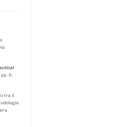
to
via
actical
 pp. 5-
 tra il
todologie
iera