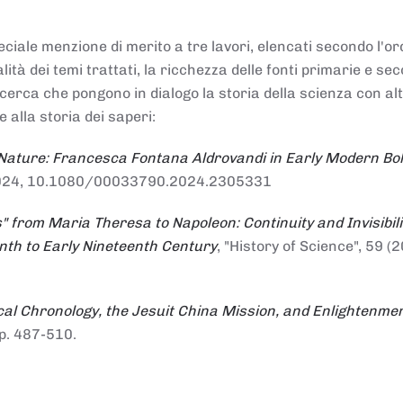
ciale menzione di merito a tre lavori, elencati secondo l'or
nalità dei temi trattati, la ricchezza delle fonti primarie e se
ricerca che pongono in dialogo la storia della scienza con al
e alla storia dei saperi:
 Nature: Francesca Fontana Aldrovandi in Early Modern Bo
io 2024, 10.1080/00033790.2024.2305331
" from Maria Theresa to Napoleon: Continuity and Invisibili
enth to Early Nineteenth Century
, "History of Science", 59 (2
al Chronology, the Jesuit China Mission, and Enlightenme
pp. 487-510.