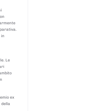
i
von
larmente
parativa.
 in
le. Le
ari
'ambito
in
remio ex
 della