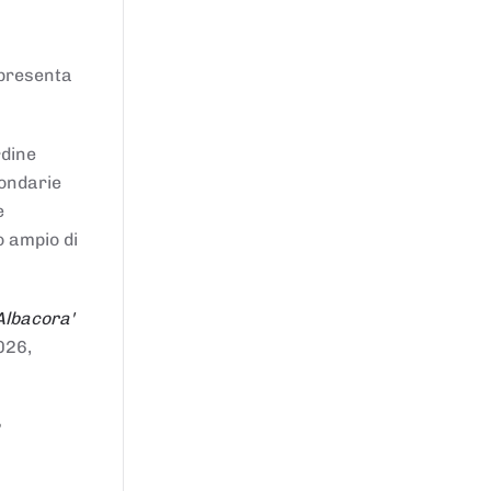
ppresenta
rdine
condarie
e
o ampio di
Albacora'
026,