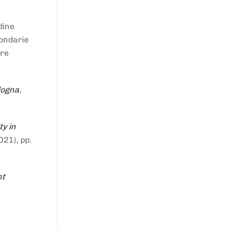
dine
condarie
tre
logna
,
ty in
021), pp.
nt