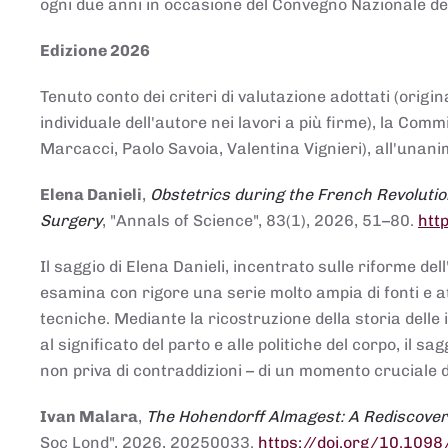
ogni due anni in occasione del Convegno Nazionale de
Edizione 2026
Tenuto conto dei criteri di valutazione adottati (origin
individuale dell'autore nei lavori a più firme), la Co
Marcacci, Paolo Savoia, Valentina Vignieri), all'unanim
Elena Danieli
,
Obstetrics during the French Revolutio
Surgery
, "Annals of Science", 83(1), 2026, 51–80.
htt
Il saggio di Elena Danieli, incentrato sulle riforme de
esamina con rigore una serie molto ampia di fonti e att
tecniche. Mediante la ricostruzione della storia delle i
al significato del parto e alle politiche del corpo, il
non priva di contraddizioni – di un momento cruciale d
Ivan Malara
,
The Hohendorff Almagest: A Rediscove
Soc Lond", 2026, 20250033.
https://doi.org/10.109