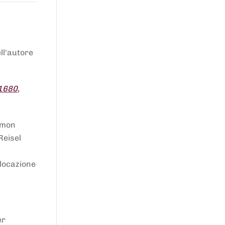
ell'autore
 1680
,
lomon
Reisel
llocazione
er