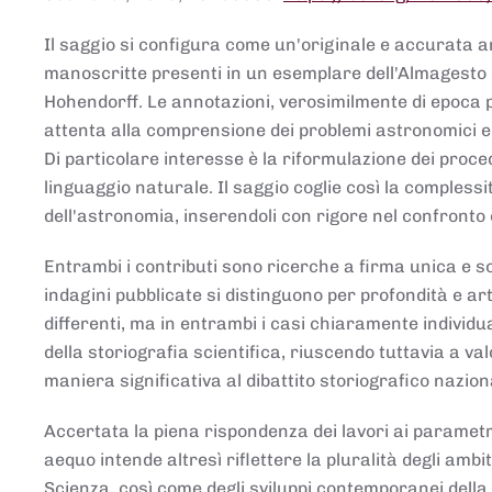
Il saggio si configura come un'originale e accurata ana
manoscritte presenti in un esemplare dell'Almagesto 
Hohendorff. Le annotazioni, verosimilmente di epoca 
attenta alla comprensione dei problemi astronomici e
Di particolare interesse è la riformulazione dei proce
linguaggio naturale. Il saggio coglie così la comples
dell'astronomia, inserendoli con rigore nel confronto 
Entrambi i contributi sono ricerche a firma unica e sod
indagini pubblicate si distinguono per profondità e arti
differenti, ma in entrambi i casi chiaramente individua
della storiografia scientifica, riuscendo tuttavia a v
maniera significativa al dibattito storiografico nazion
Accertata la piena rispondenza dei lavori ai parametri
aequo intende altresì riflettere la pluralità degli ambiti
Scienza, così come degli sviluppi contemporanei della 