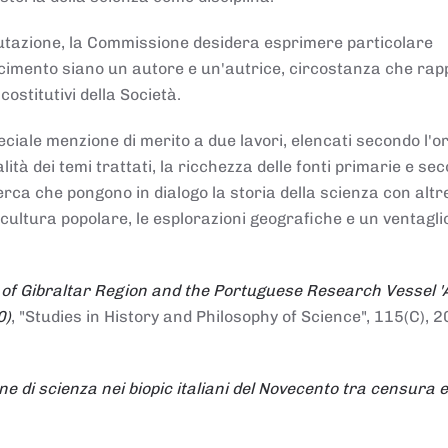
alutazione, la Commissione desidera esprimere particolare
noscimento siano un autore e un'autrice, circostanza che ra
costitutivi della Società.
ciale menzione di merito a due lavori, elencati secondo l'o
nalità dei temi trattati, la ricchezza delle fonti primarie e se
icerca che pongono in dialogo la storia della scienza con altr
 cultura popolare, le esplorazioni geografiche e un ventagli
 of Gibraltar Region and the Portuguese Research Vessel '
0)
, "Studies in History and Philosophy of Science", 115(C), 2
ne di scienza nei biopic italiani del Novecento tra censura e