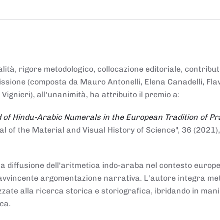
alità, rigore metodologico, collocazione editoriale, contribu
mmissione (composta da Mauro Antonelli, Elena Canadelli, Fla
gnieri), all'unanimità, ha attribuito il
premio
a:
 of Hindu-Arabic Numerals in the European Tradition of Pr
al of the Material and Visual History of Science", 36 (2021),
la diffusione dell'aritmetica indo-araba nel contesto europeo
e e avvincente argomentazione narrativa. L'autore integra me
izzate alla ricerca storica e storiografica, ibridando in man
ca.