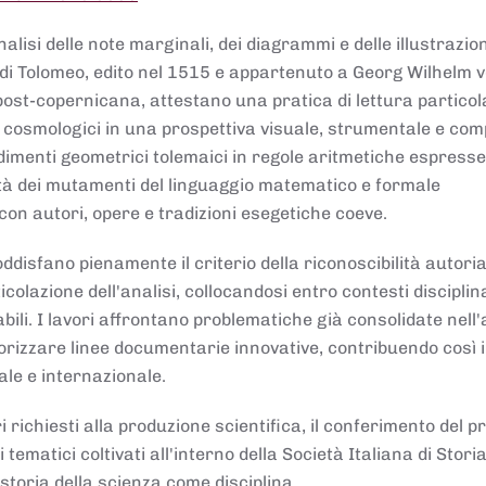
lisi delle note marginali, dei diagrammi e delle illustrazion
di Tolomeo, edito nel 1515 e appartenuto a Georg Wilhelm 
post-copernicana, attestano una pratica di lettura partico
 cosmologici in una prospettiva visuale, strumentale e com
dimenti geometrici tolemaici in regole aritmetiche espresse
sità dei mutamenti del linguaggio matematico e formale
con autori, opere e tradizioni esegetiche coeve.
disfano pienamente il criterio della riconoscibilità autoria
colazione dell'analisi, collocandosi entro contesti disciplin
bili. I lavori affrontano problematiche già consolidate nell
alorizzare linee documentarie innovative, contribuendo così 
ale e internazionale.
 richiesti alla produzione scientifica, il conferimento del p
 tematici coltivati all'interno della Società Italiana di Storia
storia della scienza come disciplina.