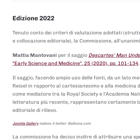
Edizione 2022
Tenuto conto dei criteri di valutazione adottati (strut
e collocazione editoriale), la Commissione, all'unanimit
Mattia Mantovani
per il saggio
Descartes' Man Under
"Early Science and Medicine", 25 (2020), pp. 101-134
Il saggio, facendo ampio uso delle fonti, da un lato me
Reisel in rapporto al cartesianesimo e alla medicina del
come mediatore tra la Royal Society e l'Academia Nat
letteratura più recente, rappresentano certamente la 
editoriale di rilievo.
Joomla Gallery
makes it better. Balbooa.com
La commissione ha deciso inoltre di attribuire una spe