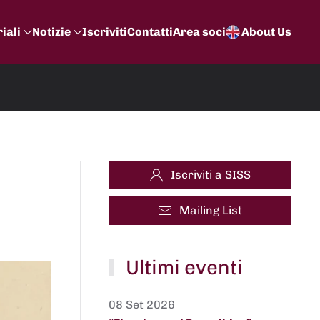
iali
Notizie
Iscriviti
Contatti
Area soci
About Us
Iscriviti a SISS
Mailing List
Ultimi eventi
08 Set 2026