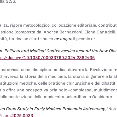
lla SISS.
alità, rigore metodologico, collocazione editoriale, contribu
mmissione (composta da: Andrea Bernardoni, Elena Canadelli,
ità, ha deciso di attribuire
ex aequo
il premio a:
n: Political and Medical Controversies around the New Obst
ps://doi.org/10.1080/00033790.2024.2382436
ll'ostetricia come disciplina medica durante la Rivoluzione 
raversa la storia della medicina, la storia di genere e la st
stituzioni mediche, delle pratiche chirurgiche e dei dibattit
 saggio offre una prospettiva originale –complessa, multidimen
ella costruzione della modernità scientifica in Occidente.
red Case Study in Early Modern Ptolemaic Astronomy
, "Not
8/rsnr.2025.0033