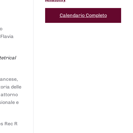
Calendario Completo
to
 Flavia
etrical
francese,
oria delle
i attorno
sionale e
es Rec R