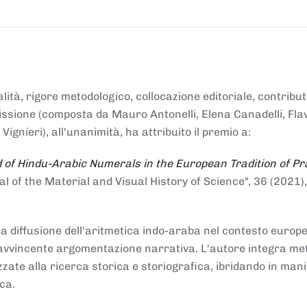
alità, rigore metodologico, collocazione editoriale, contribu
mmissione (composta da Mauro Antonelli, Elena Canadelli, Fla
gnieri), all'unanimità, ha attribuito il
premio
a:
 of Hindu-Arabic Numerals in the European Tradition of Pr
al of the Material and Visual History of Science", 36 (2021),
la diffusione dell'aritmetica indo-araba nel contesto europeo
e e avvincente argomentazione narrativa. L'autore integra me
izzate alla ricerca storica e storiografica, ibridando in man
ca.