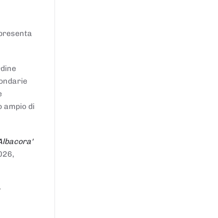
ppresenta
rdine
condarie
e
o ampio di
Albacora'
026,