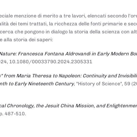
ciale menzione di merito a tre lavori, elencati secondo l'or
nalità dei temi trattati, la ricchezza delle fonti primarie e se
ricerca che pongono in dialogo la storia della scienza con al
e alla storia dei saperi:
 Nature: Francesca Fontana Aldrovandi in Early Modern Bo
io 2024, 10.1080/00033790.2024.2305331
" from Maria Theresa to Napoleon: Continuity and Invisibili
enth to Early Nineteenth Century
, "History of Science", 59 (2
al Chronology, the Jesuit China Mission, and Enlightenme
pp. 487-510.