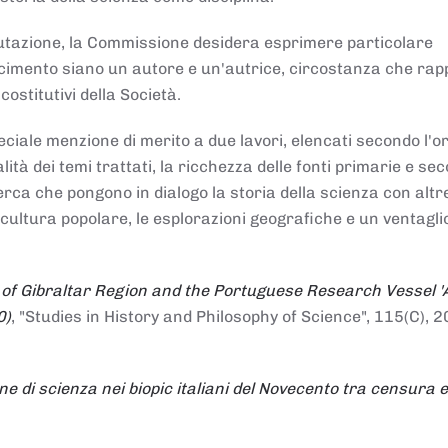
alutazione, la Commissione desidera esprimere particolare
noscimento siano un autore e un'autrice, circostanza che ra
costitutivi della Società.
ciale menzione di merito a due lavori, elencati secondo l'o
nalità dei temi trattati, la ricchezza delle fonti primarie e se
icerca che pongono in dialogo la storia della scienza con altr
 cultura popolare, le esplorazioni geografiche e un ventagli
 of Gibraltar Region and the Portuguese Research Vessel '
0)
, "Studies in History and Philosophy of Science", 115(C), 2
ne di scienza nei biopic italiani del Novecento tra censura e