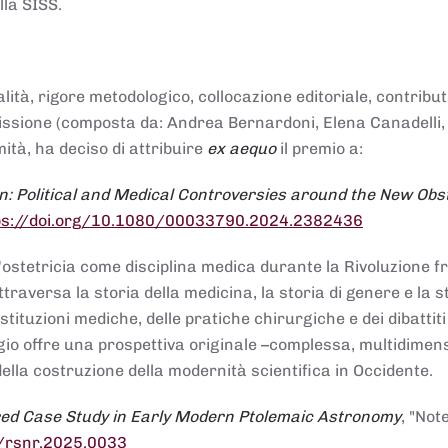
lla SISS.
alità, rigore metodologico, collocazione editoriale, contribu
mmissione (composta da: Andrea Bernardoni, Elena Canadelli,
ità, ha deciso di attribuire
ex aequo
il premio a:
n: Political and Medical Controversies around the New Obst
ps://doi.org/10.1080/00033790.2024.2382436
ll'ostetricia come disciplina medica durante la Rivoluzione 
raversa la storia della medicina, la storia di genere e la st
stituzioni mediche, delle pratiche chirurgiche e dei dibattit
 saggio offre una prospettiva originale –complessa, multidimen
ella costruzione della modernità scientifica in Occidente.
red Case Study in Early Modern Ptolemaic Astronomy
, "Not
8/rsnr.2025.0033