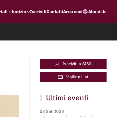
iali
Notizie
Iscriviti
Contatti
Area soci
About Us
Iscriviti a SISS
Mailing List
Ultimi eventi
08 Set 2026