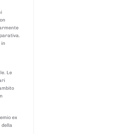
i
von
larmente
parativa.
 in
le. Le
ari
'ambito
in
remio ex
 della