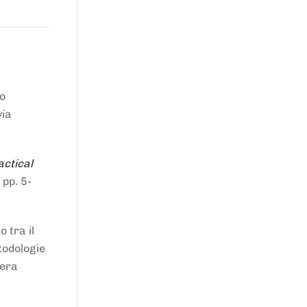
to
via
actical
 pp. 5-
 tra il
todologie
iera