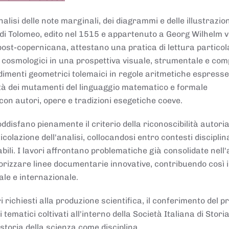
lisi delle note marginali, dei diagrammi e delle illustrazion
di Tolomeo, edito nel 1515 e appartenuto a Georg Wilhelm 
post-copernicana, attestano una pratica di lettura partico
 cosmologici in una prospettiva visuale, strumentale e com
dimenti geometrici tolemaici in regole aritmetiche espresse
sità dei mutamenti del linguaggio matematico e formale
con autori, opere e tradizioni esegetiche coeve.
disfano pienamente il criterio della riconoscibilità autoria
colazione dell'analisi, collocandosi entro contesti disciplin
bili. I lavori affrontano problematiche già consolidate nell
alorizzare linee documentarie innovative, contribuendo così 
ale e internazionale.
 richiesti alla produzione scientifica, il conferimento del p
 tematici coltivati all'interno della Società Italiana di Storia
storia della scienza come disciplina.