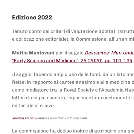
Edizione 2022
Tenuto conto dei criteri di valutazione adottati (strut
e collocazione editoriale), la Commissione, all'unanimit
Mattia Mantovani
per il saggio
Descartes' Man Under
"Early Science and Medicine", 25 (2020), pp. 101-134
Il saggio, facendo ampio uso delle fonti, da un lato me
Reisel in rapporto al cartesianesimo e alla medicina del
come mediatore tra la Royal Society e l'Academia Nat
letteratura più recente, rappresentano certamente la 
editoriale di rilievo.
Joomla Gallery
makes it better. Balbooa.com
La commissione ha deciso inoltre di attribuire una spe