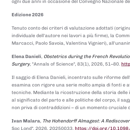
ogni due anni in occasione del Convegno Nazionale de
Edizione 2026
Tenuto conto dei criteri di valutazione adottati (origin
individuale dell'autore nei lavori a più firme), la Co
Marcacci, Paolo Savoia, Valentina Vignieri), all'unanim
Elena Danieli
,
Obstetrics during the French Revolutio
Surgery
, "Annals of Science", 83(1), 2026, 51–80.
htt
Il saggio di Elena Danieli, incentrato sulle riforme de
esamina con rigore una serie molto ampia di fonti e att
tecniche. Mediante la ricostruzione della storia delle i
al significato del parto e alle politiche del corpo, il
non priva di contraddizioni – di un momento cruciale d
Ivan Malara
,
The Hohendorff Almagest: A Rediscove
Soc Lond", 2026, 20250033.
https://doi.org/10.109