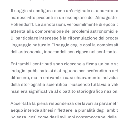
Il saggio si configura come un'originale e accurata ana
manoscritte presenti in un esemplare dell'Almagesto 
Hohendorff. Le annotazioni, verosimilmente di epoca 
attenta alla comprensione dei problemi astronomici e
Di particolare interesse è la riformulazione dei proce
linguaggio naturale. Il saggio coglie così la comples
dell'astronomia, inserendoli con rigore nel confronto 
Entrambi i contributi sono ricerche a firma unica e sod
indagini pubblicate si distinguono per profondità e arti
differenti, ma in entrambi i casi chiaramente individua
della storiografia scientifica, riuscendo tuttavia a v
maniera significativa al dibattito storiografico nazion
Accertata la piena rispondenza dei lavori ai parametri
aequo intende altresì riflettere la pluralità degli ambiti
Scienza, così come degli sviluppi contemporanei della 