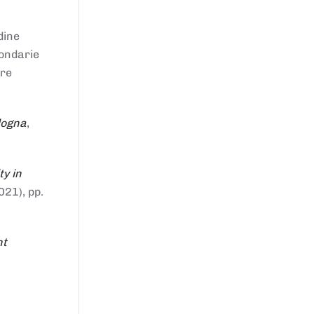
dine
condarie
tre
logna
,
ty in
021), pp.
nt