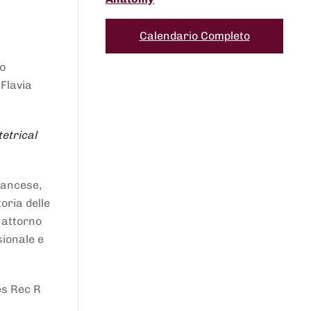
Calendario Completo
to
 Flavia
etrical
francese,
oria delle
i attorno
sionale e
es Rec R