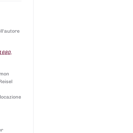
ell'autore
 1680
,
lomon
Reisel
llocazione
er