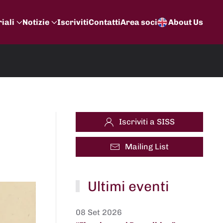
iali
Notizie
Iscriviti
Contatti
Area soci
About Us
Iscriviti a SISS
Mailing List
Ultimi eventi
08 Set 2026