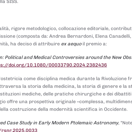
lla SISS.
alità, rigore metodologico, collocazione editoriale, contribu
mmissione (composta da: Andrea Bernardoni, Elena Canadelli,
ità, ha deciso di attribuire
ex aequo
il premio a:
n: Political and Medical Controversies around the New Obst
ps://doi.org/10.1080/00033790.2024.2382436
ll'ostetricia come disciplina medica durante la Rivoluzione 
raversa la storia della medicina, la storia di genere e la st
stituzioni mediche, delle pratiche chirurgiche e dei dibattit
 saggio offre una prospettiva originale –complessa, multidimen
ella costruzione della modernità scientifica in Occidente.
red Case Study in Early Modern Ptolemaic Astronomy
, "Not
8/rsnr.2025.0033