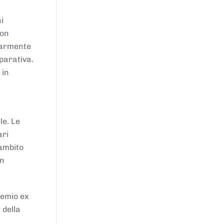
i
von
larmente
parativa.
 in
le. Le
ari
'ambito
in
remio ex
 della