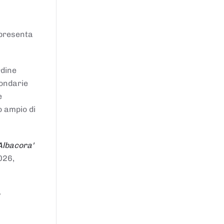
ppresenta
rdine
condarie
e
o ampio di
Albacora'
026,