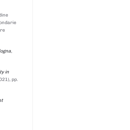
dine
condarie
tre
logna
,
ty in
021), pp.
nt