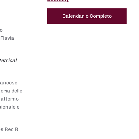
Calendario Completo
to
 Flavia
etrical
francese,
oria delle
i attorno
sionale e
es Rec R