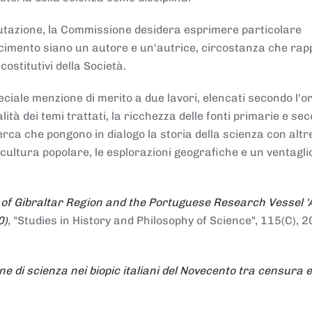
alutazione, la Commissione desidera esprimere particolare
noscimento siano un autore e un'autrice, circostanza che ra
costitutivi della Società.
ciale menzione di merito a due lavori, elencati secondo l'o
nalità dei temi trattati, la ricchezza delle fonti primarie e se
icerca che pongono in dialogo la storia della scienza con altr
 cultura popolare, le esplorazioni geografiche e un ventagli
 of Gibraltar Region and the Portuguese Research Vessel '
0)
, "Studies in History and Philosophy of Science", 115(C), 2
ne di scienza nei biopic italiani del Novecento tra censura e