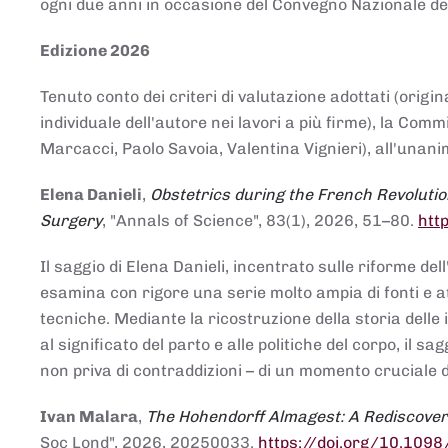
ogni due anni in occasione del Convegno Nazionale de
Edizione 2026
Tenuto conto dei criteri di valutazione adottati (origin
individuale dell'autore nei lavori a più firme), la Co
Marcacci, Paolo Savoia, Valentina Vignieri), all'unanim
Elena Danieli
,
Obstetrics during the French Revolutio
Surgery
, "Annals of Science", 83(1), 2026, 51–80.
htt
Il saggio di Elena Danieli, incentrato sulle riforme de
esamina con rigore una serie molto ampia di fonti e att
tecniche. Mediante la ricostruzione della storia delle i
al significato del parto e alle politiche del corpo, il
non priva di contraddizioni – di un momento cruciale d
Ivan Malara
,
The Hohendorff Almagest: A Rediscove
Soc Lond", 2026, 20250033.
https://doi.org/10.109