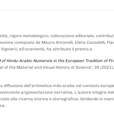
alità, rigore metodologico, collocazione editoriale, contribu
mmissione (composta da Mauro Antonelli, Elena Canadelli, Fla
gnieri), all'unanimità, ha attribuito il
premio
a:
 of Hindu-Arabic Numerals in the European Tradition of Pr
al of the Material and Visual History of Science", 36 (2021),
la diffusione dell'aritmetica indo-araba nel contesto europeo
e e avvincente argomentazione narrativa. L'autore integra me
izzate alla ricerca storica e storiografica, ibridando in man
ca.