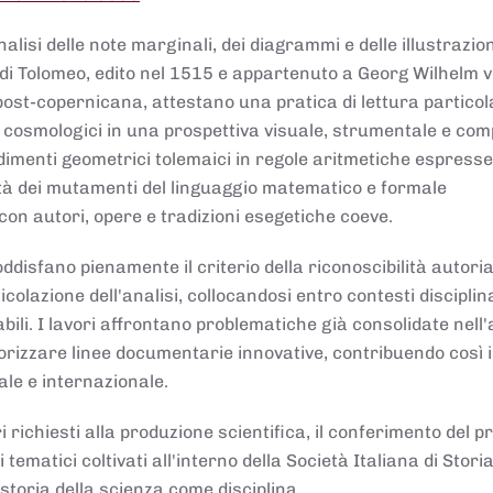
lisi delle note marginali, dei diagrammi e delle illustrazion
di Tolomeo, edito nel 1515 e appartenuto a Georg Wilhelm 
post-copernicana, attestano una pratica di lettura partico
 cosmologici in una prospettiva visuale, strumentale e com
dimenti geometrici tolemaici in regole aritmetiche espresse
sità dei mutamenti del linguaggio matematico e formale
con autori, opere e tradizioni esegetiche coeve.
disfano pienamente il criterio della riconoscibilità autoria
colazione dell'analisi, collocandosi entro contesti disciplin
bili. I lavori affrontano problematiche già consolidate nell
alorizzare linee documentarie innovative, contribuendo così 
ale e internazionale.
 richiesti alla produzione scientifica, il conferimento del p
 tematici coltivati all'interno della Società Italiana di Storia
storia della scienza come disciplina.