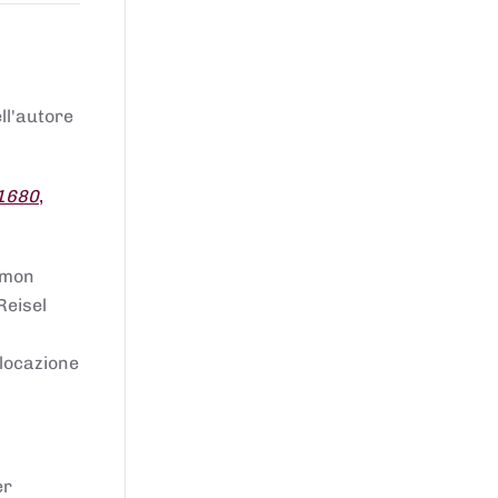
ell'autore
 1680
,
lomon
Reisel
llocazione
er