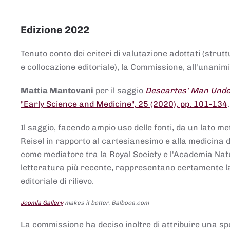
Edizione 2022
Tenuto conto dei criteri di valutazione adottati (strut
e collocazione editoriale), la Commissione, all'unanimit
Mattia Mantovani
per il saggio
Descartes' Man Under
"Early Science and Medicine", 25 (2020), pp. 101-134
Il saggio, facendo ampio uso delle fonti, da un lato me
Reisel in rapporto al cartesianesimo e alla medicina del
come mediatore tra la Royal Society e l'Academia Nat
letteratura più recente, rappresentano certamente la 
editoriale di rilievo.
Joomla Gallery
makes it better. Balbooa.com
La commissione ha deciso inoltre di attribuire una spe