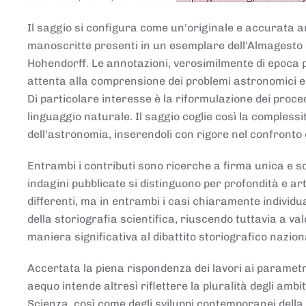
Il saggio si configura come un'originale e accurata ana
manoscritte presenti in un esemplare dell'Almagesto 
Hohendorff. Le annotazioni, verosimilmente di epoca 
attenta alla comprensione dei problemi astronomici e
Di particolare interesse è la riformulazione dei proce
linguaggio naturale. Il saggio coglie così la comples
dell'astronomia, inserendoli con rigore nel confronto 
Entrambi i contributi sono ricerche a firma unica e sod
indagini pubblicate si distinguono per profondità e arti
differenti, ma in entrambi i casi chiaramente individua
della storiografia scientifica, riuscendo tuttavia a v
maniera significativa al dibattito storiografico nazion
Accertata la piena rispondenza dei lavori ai parametri
aequo intende altresì riflettere la pluralità degli ambiti
Scienza, così come degli sviluppi contemporanei della 