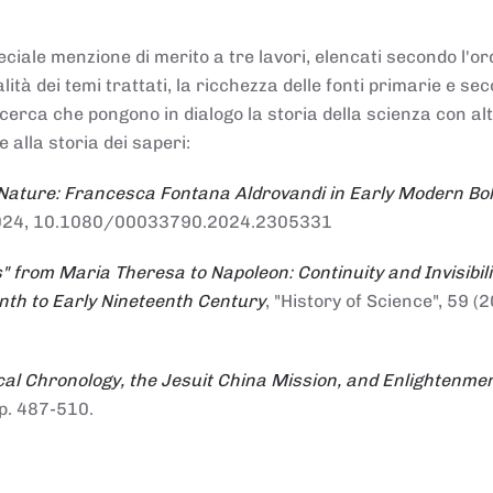
ciale menzione di merito a tre lavori, elencati secondo l'or
nalità dei temi trattati, la ricchezza delle fonti primarie e se
ricerca che pongono in dialogo la storia della scienza con al
e alla storia dei saperi:
 Nature: Francesca Fontana Aldrovandi in Early Modern Bo
io 2024, 10.1080/00033790.2024.2305331
" from Maria Theresa to Napoleon: Continuity and Invisibili
enth to Early Nineteenth Century
, "History of Science", 59 (2
al Chronology, the Jesuit China Mission, and Enlightenme
pp. 487-510.