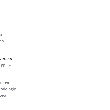
to
via
actical
 pp. 5-
 tra il
todologie
iera