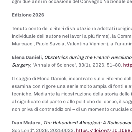
ogni due anni in occasione del Convegno Nazionale de
Edizione 2026
Tenuto conto dei criteri di valutazione adottati (origin
individuale dell'autore nei lavori a più firme), la Co
Marcacci, Paolo Savoia, Valentina Vignieri), all'unanim
Elena Danieli
,
Obstetrics during the French Revolutio
Surgery
, "Annals of Science", 83(1), 2026, 51–80.
htt
Il saggio di Elena Danieli, incentrato sulle riforme de
esamina con rigore una serie molto ampia di fonti e att
tecniche. Mediante la ricostruzione della storia delle i
al significato del parto e alle politiche del corpo, il
non priva di contraddizioni – di un momento cruciale d
Ivan Malara
,
The Hohendorff Almagest: A Rediscove
Soc Lond", 2026, 20250033.
https://doi.org/10.109