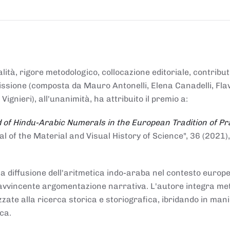
alità, rigore metodologico, collocazione editoriale, contribu
mmissione (composta da Mauro Antonelli, Elena Canadelli, Fla
gnieri), all'unanimità, ha attribuito il
premio
a:
 of Hindu-Arabic Numerals in the European Tradition of Pr
al of the Material and Visual History of Science", 36 (2021),
la diffusione dell'aritmetica indo-araba nel contesto europeo
e e avvincente argomentazione narrativa. L'autore integra me
izzate alla ricerca storica e storiografica, ibridando in man
ca.