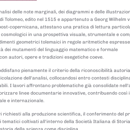
lisi delle note marginali, dei diagrammi e delle illustrazion
di Tolomeo, edito nel 1515 e appartenuto a Georg Wilhelm 
post-copernicana, attestano una pratica di lettura partico
 cosmologici in una prospettiva visuale, strumentale e com
dimenti geometrici tolemaici in regole aritmetiche espresse
sità dei mutamenti del linguaggio matematico e formale
con autori, opere e tradizioni esegetiche coeve.
disfano pienamente il criterio della riconoscibilità autoria
colazione dell'analisi, collocandosi entro contesti disciplin
bili. I lavori affrontano problematiche già consolidate nell
alorizzare linee documentarie innovative, contribuendo così 
ale e internazionale.
 richiesti alla produzione scientifica, il conferimento del p
 tematici coltivati all'interno della Società Italiana di Storia
storia della scienza come disciplina.