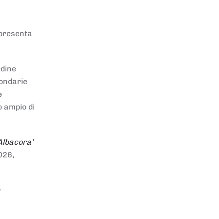
ppresenta
rdine
condarie
e
o ampio di
Albacora'
026,