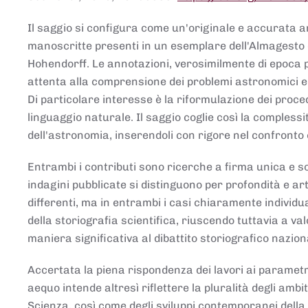
Il saggio si configura come un'originale e accurata ana
manoscritte presenti in un esemplare dell'Almagesto 
Hohendorff. Le annotazioni, verosimilmente di epoca 
attenta alla comprensione dei problemi astronomici e
Di particolare interesse è la riformulazione dei proce
linguaggio naturale. Il saggio coglie così la comples
dell'astronomia, inserendoli con rigore nel confronto 
Entrambi i contributi sono ricerche a firma unica e sod
indagini pubblicate si distinguono per profondità e arti
differenti, ma in entrambi i casi chiaramente individua
della storiografia scientifica, riuscendo tuttavia a v
maniera significativa al dibattito storiografico nazion
Accertata la piena rispondenza dei lavori ai parametri
aequo intende altresì riflettere la pluralità degli ambiti
Scienza, così come degli sviluppi contemporanei della 