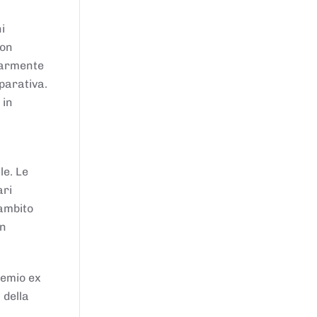
i
von
larmente
parativa.
 in
le. Le
ari
'ambito
in
remio ex
 della