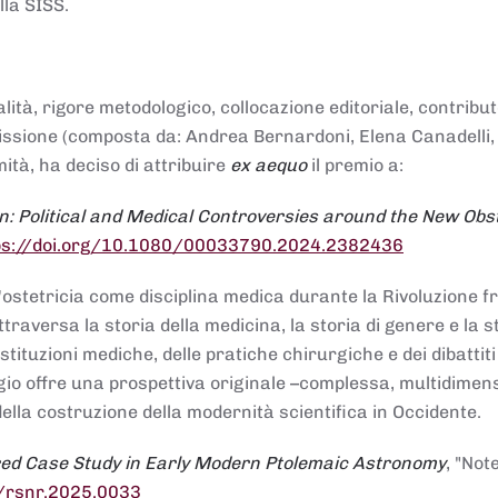
lla SISS.
alità, rigore metodologico, collocazione editoriale, contribu
mmissione (composta da: Andrea Bernardoni, Elena Canadelli,
ità, ha deciso di attribuire
ex aequo
il premio a:
n: Political and Medical Controversies around the New Obst
ps://doi.org/10.1080/00033790.2024.2382436
ll'ostetricia come disciplina medica durante la Rivoluzione 
raversa la storia della medicina, la storia di genere e la st
stituzioni mediche, delle pratiche chirurgiche e dei dibattit
 saggio offre una prospettiva originale –complessa, multidimen
ella costruzione della modernità scientifica in Occidente.
red Case Study in Early Modern Ptolemaic Astronomy
, "Not
8/rsnr.2025.0033