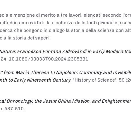
ciale menzione di merito a tre lavori, elencati secondo l'or
nalità dei temi trattati, la ricchezza delle fonti primarie e se
ricerca che pongono in dialogo la storia della scienza con al
e alla storia dei saperi:
 Nature: Francesca Fontana Aldrovandi in Early Modern Bo
io 2024, 10.1080/00033790.2024.2305331
" from Maria Theresa to Napoleon: Continuity and Invisibili
enth to Early Nineteenth Century
, "History of Science", 59 (2
al Chronology, the Jesuit China Mission, and Enlightenme
pp. 487-510.