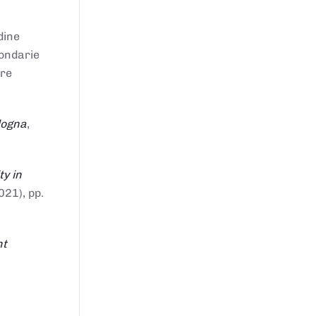
dine
condarie
tre
logna
,
ty in
021), pp.
nt