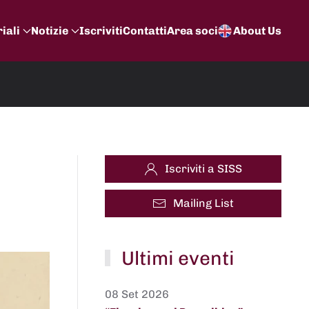
iali
Notizie
Iscriviti
Contatti
Area soci
About Us
Iscriviti a SISS
Mailing List
Ultimi eventi
08 Set 2026