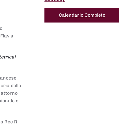
Calendario Completo
to
 Flavia
etrical
francese,
oria delle
i attorno
sionale e
es Rec R