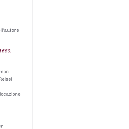
ell'autore
 1680
,
lomon
Reisel
llocazione
er