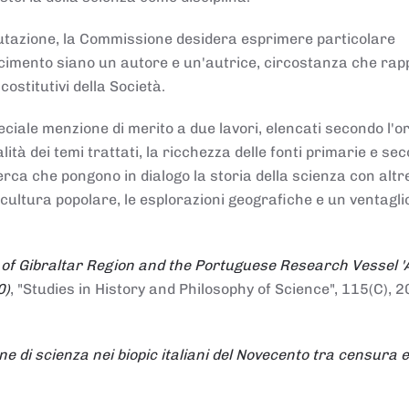
alutazione, la Commissione desidera esprimere particolare
noscimento siano un autore e un'autrice, circostanza che ra
costitutivi della Società.
ciale menzione di merito a due lavori, elencati secondo l'o
nalità dei temi trattati, la ricchezza delle fonti primarie e se
icerca che pongono in dialogo la storia della scienza con altr
 cultura popolare, le esplorazioni geografiche e un ventagli
 of Gibraltar Region and the Portuguese Research Vessel '
0)
, "Studies in History and Philosophy of Science", 115(C), 2
ne di scienza nei biopic italiani del Novecento tra censura e