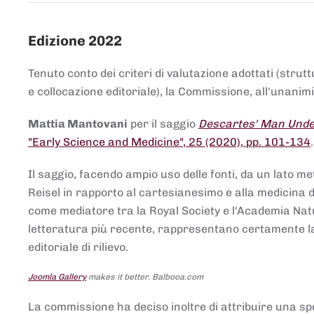
Edizione 2022
Tenuto conto dei criteri di valutazione adottati (strut
e collocazione editoriale), la Commissione, all'unanimit
Mattia Mantovani
per il saggio
Descartes' Man Under
"Early Science and Medicine", 25 (2020), pp. 101-134
Il saggio, facendo ampio uso delle fonti, da un lato me
Reisel in rapporto al cartesianesimo e alla medicina del
come mediatore tra la Royal Society e l'Academia Nat
letteratura più recente, rappresentano certamente la 
editoriale di rilievo.
Joomla Gallery
makes it better. Balbooa.com
La commissione ha deciso inoltre di attribuire una spe