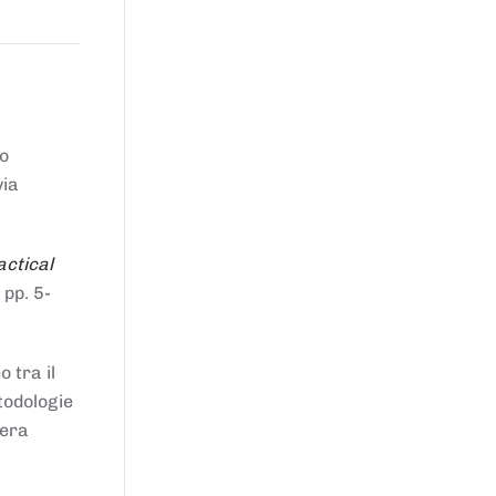
to
via
actical
 pp. 5-
 tra il
todologie
iera