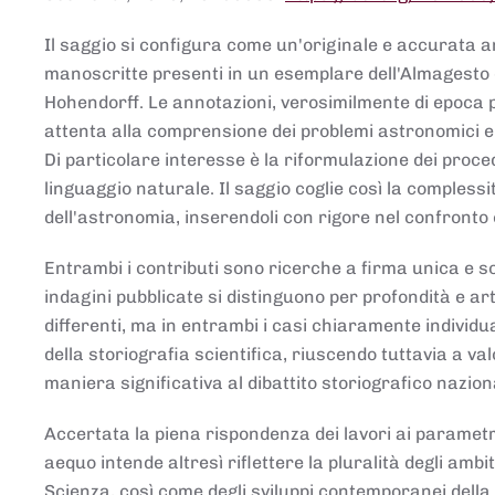
Il saggio si configura come un'originale e accurata ana
manoscritte presenti in un esemplare dell'Almagesto 
Hohendorff. Le annotazioni, verosimilmente di epoca 
attenta alla comprensione dei problemi astronomici e
Di particolare interesse è la riformulazione dei proce
linguaggio naturale. Il saggio coglie così la comples
dell'astronomia, inserendoli con rigore nel confronto 
Entrambi i contributi sono ricerche a firma unica e sod
indagini pubblicate si distinguono per profondità e arti
differenti, ma in entrambi i casi chiaramente individua
della storiografia scientifica, riuscendo tuttavia a v
maniera significativa al dibattito storiografico nazion
Accertata la piena rispondenza dei lavori ai parametri
aequo intende altresì riflettere la pluralità degli ambiti
Scienza, così come degli sviluppi contemporanei della 