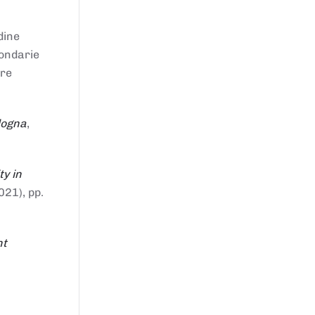
dine
condarie
tre
logna
,
ty in
021), pp.
nt