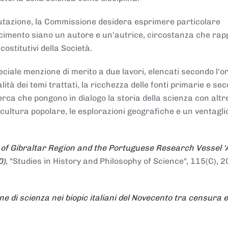
alutazione, la Commissione desidera esprimere particolare
noscimento siano un autore e un'autrice, circostanza che ra
costitutivi della Società.
ciale menzione di merito a due lavori, elencati secondo l'o
nalità dei temi trattati, la ricchezza delle fonti primarie e se
icerca che pongono in dialogo la storia della scienza con altr
 cultura popolare, le esplorazioni geografiche e un ventagli
 of Gibraltar Region and the Portuguese Research Vessel '
0)
, "Studies in History and Philosophy of Science", 115(C), 2
ne di scienza nei biopic italiani del Novecento tra censura e