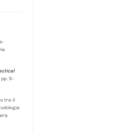
to
via
actical
 pp. 5-
 tra il
todologie
iera