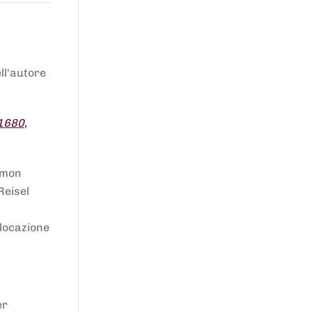
ell'autore
 1680
,
lomon
Reisel
llocazione
er