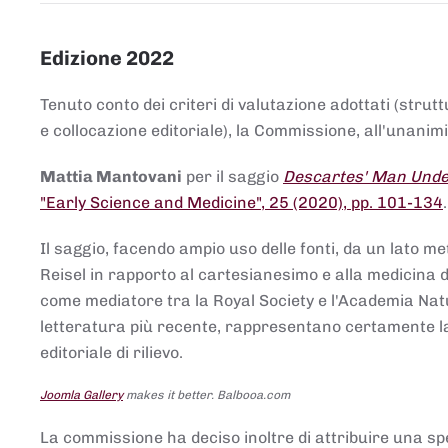
Edizione 2022
Tenuto conto dei criteri di valutazione adottati (strut
e collocazione editoriale), la Commissione, all'unanimit
Mattia Mantovani
per il saggio
Descartes' Man Under
"Early Science and Medicine", 25 (2020), pp. 101-134
Il saggio, facendo ampio uso delle fonti, da un lato me
Reisel in rapporto al cartesianesimo e alla medicina del
come mediatore tra la Royal Society e l'Academia Nat
letteratura più recente, rappresentano certamente la 
editoriale di rilievo.
Joomla Gallery
makes it better. Balbooa.com
La commissione ha deciso inoltre di attribuire una spe