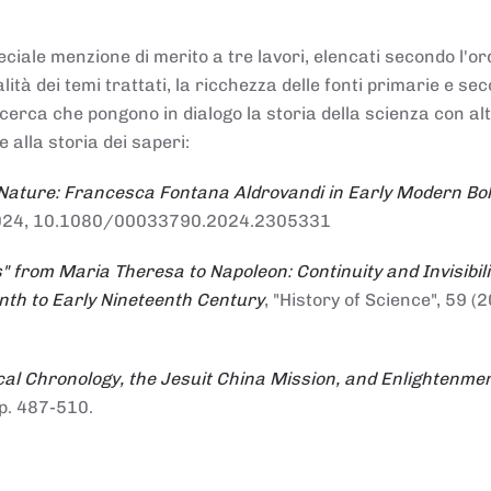
ciale menzione di merito a tre lavori, elencati secondo l'or
nalità dei temi trattati, la ricchezza delle fonti primarie e se
ricerca che pongono in dialogo la storia della scienza con al
e alla storia dei saperi:
 Nature: Francesca Fontana Aldrovandi in Early Modern Bo
io 2024, 10.1080/00033790.2024.2305331
" from Maria Theresa to Napoleon: Continuity and Invisibili
enth to Early Nineteenth Century
, "History of Science", 59 (2
al Chronology, the Jesuit China Mission, and Enlightenme
pp. 487-510.