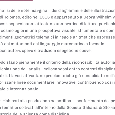
lisi delle note marginali, dei diagrammi e delle illustrazion
di Tolomeo, edito nel 1515 e appartenuto a Georg Wilhelm 
post-copernicana, attestano una pratica di lettura partico
 cosmologici in una prospettiva visuale, strumentale e com
dimenti geometrici tolemaici in regole aritmetiche espresse
sità dei mutamenti del linguaggio matematico e formale
con autori, opere e tradizioni esegetiche coeve.
disfano pienamente il criterio della riconoscibilità autoria
colazione dell'analisi, collocandosi entro contesti disciplin
bili. I lavori affrontano problematiche già consolidate nell
alorizzare linee documentarie innovative, contribuendo così 
ale e internazionale.
 richiesti alla produzione scientifica, il conferimento del p
 tematici coltivati all'interno della Società Italiana di Storia
storia della scienza come disciplina.