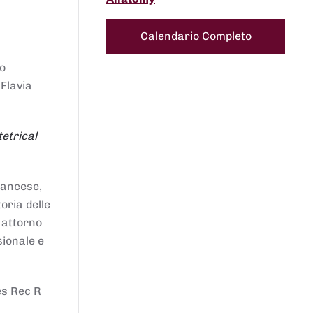
Calendario Completo
to
 Flavia
etrical
francese,
oria delle
i attorno
sionale e
es Rec R