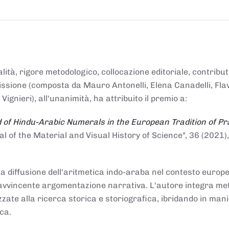
alità, rigore metodologico, collocazione editoriale, contribu
mmissione (composta da Mauro Antonelli, Elena Canadelli, Fla
gnieri), all'unanimità, ha attribuito il
premio
a:
 of Hindu-Arabic Numerals in the European Tradition of Pr
al of the Material and Visual History of Science", 36 (2021),
la diffusione dell'aritmetica indo-araba nel contesto europeo
e e avvincente argomentazione narrativa. L'autore integra me
izzate alla ricerca storica e storiografica, ibridando in man
ca.