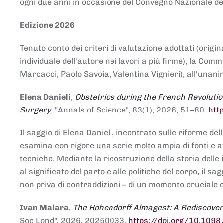
ogni due anni in occasione del Convegno Nazionale de
Edizione 2026
Tenuto conto dei criteri di valutazione adottati (origin
individuale dell'autore nei lavori a più firme), la Co
Marcacci, Paolo Savoia, Valentina Vignieri), all'unanim
Elena Danieli
,
Obstetrics during the French Revolutio
Surgery
, "Annals of Science", 83(1), 2026, 51–80.
htt
Il saggio di Elena Danieli, incentrato sulle riforme de
esamina con rigore una serie molto ampia di fonti e att
tecniche. Mediante la ricostruzione della storia delle i
al significato del parto e alle politiche del corpo, il
non priva di contraddizioni – di un momento cruciale d
Ivan Malara
,
The Hohendorff Almagest: A Rediscove
Soc Lond", 2026, 20250033.
https://doi.org/10.109