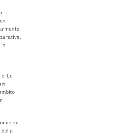
i
von
larmente
parativa.
 in
le. Le
ari
'ambito
in
remio ex
 della