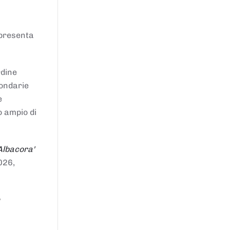
ppresenta
rdine
condarie
e
o ampio di
Albacora'
026,