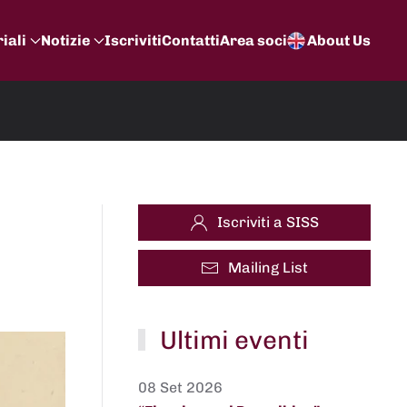
iali
Notizie
Iscriviti
Contatti
Area soci
About Us
Iscriviti a SISS
Mailing List
Ultimi eventi
08 Set 2026