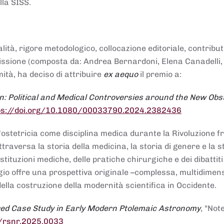
lla SISS.
alità, rigore metodologico, collocazione editoriale, contribu
mmissione (composta da: Andrea Bernardoni, Elena Canadelli,
ità, ha deciso di attribuire
ex aequo
il premio a:
n: Political and Medical Controversies around the New Obst
ps://doi.org/10.1080/00033790.2024.2382436
ll'ostetricia come disciplina medica durante la Rivoluzione 
raversa la storia della medicina, la storia di genere e la st
stituzioni mediche, delle pratiche chirurgiche e dei dibattit
 saggio offre una prospettiva originale –complessa, multidimen
ella costruzione della modernità scientifica in Occidente.
red Case Study in Early Modern Ptolemaic Astronomy
, "Not
8/rsnr.2025.0033