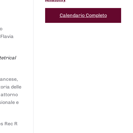
Calendario Completo
to
 Flavia
etrical
francese,
oria delle
i attorno
sionale e
es Rec R