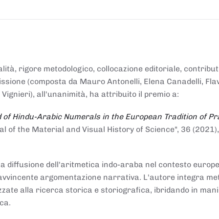
alità, rigore metodologico, collocazione editoriale, contribu
mmissione (composta da Mauro Antonelli, Elena Canadelli, Fla
gnieri), all'unanimità, ha attribuito il
premio
a:
 of Hindu-Arabic Numerals in the European Tradition of Pr
al of the Material and Visual History of Science", 36 (2021),
la diffusione dell'aritmetica indo-araba nel contesto europeo
e e avvincente argomentazione narrativa. L'autore integra me
izzate alla ricerca storica e storiografica, ibridando in man
ca.