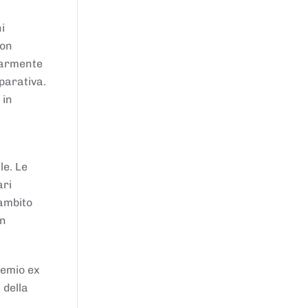
i
von
larmente
parativa.
 in
le. Le
ari
'ambito
in
remio ex
 della