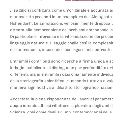
Il saggio si configura come un'originale e accurata ana
manoscritte presenti in un esemplare dell'Almagesto 
Hohendorff. Le annotazioni, verosimilmente di epoca 
attenta alla comprensione dei problemi astronomici e
Di particolare interesse è la riformulazione dei proce
linguaggio naturale. Il saggio coglie così la comples
dell'astronomia, inserendoli con rigore nel confronto 
Entrambi i contributi sono ricerche a firma unica e sod
indagini pubblicate si distinguono per profondità e arti
differenti, ma in entrambi i casi chiaramente individua
della storiografia scientifica, riuscendo tuttavia a v
maniera significativa al dibattito storiografico nazion
Accertata la piena rispondenza dei lavori ai parametri
aequo intende altresì riflettere la pluralità degli ambiti
Scienza, così come degli sviluppi contemporanei della 