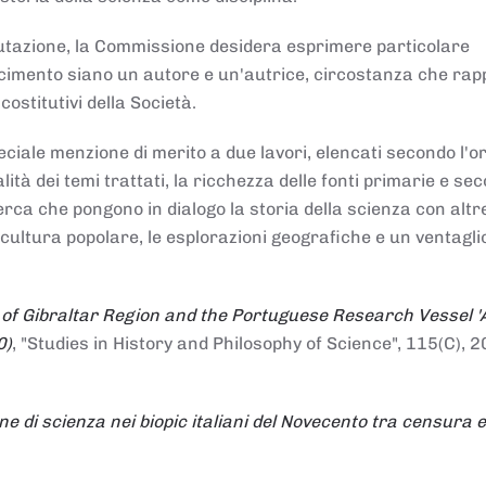
alutazione, la Commissione desidera esprimere particolare
noscimento siano un autore e un'autrice, circostanza che ra
costitutivi della Società.
ciale menzione di merito a due lavori, elencati secondo l'o
nalità dei temi trattati, la ricchezza delle fonti primarie e se
icerca che pongono in dialogo la storia della scienza con altr
 cultura popolare, le esplorazioni geografiche e un ventagli
 of Gibraltar Region and the Portuguese Research Vessel '
0)
, "Studies in History and Philosophy of Science", 115(C), 2
ne di scienza nei biopic italiani del Novecento tra censura e