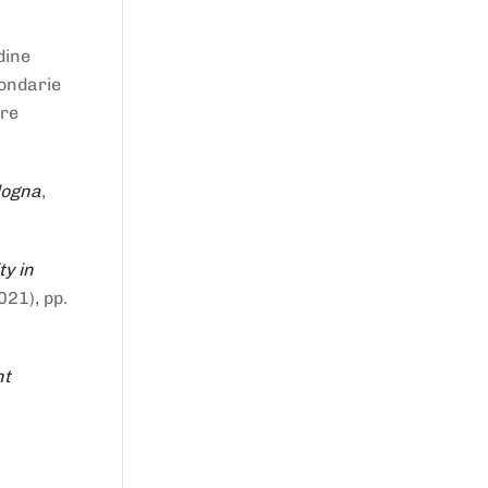
dine
condarie
tre
logna
,
ty in
021), pp.
nt