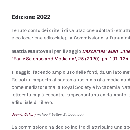
Edizione 2022
Tenuto conto dei criteri di valutazione adottati (strut
e collocazione editoriale), la Commissione, all'unanimit
Mattia Mantovani
per il saggio
Descartes' Man Under
"Early Science and Medicine", 25 (2020), pp. 101-134
Il saggio, facendo ampio uso delle fonti, da un lato me
Reisel in rapporto al cartesianesimo e alla medicina del
come mediatore tra la Royal Society e l'Academia Nat
letteratura più recente, rappresentano certamente la 
editoriale di rilievo.
Joomla Gallery
makes it better. Balbooa.com
La commissione ha deciso inoltre di attribuire una spe