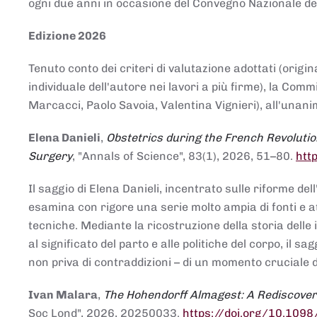
ogni due anni in occasione del Convegno Nazionale de
Edizione 2026
Tenuto conto dei criteri di valutazione adottati (origin
individuale dell'autore nei lavori a più firme), la Co
Marcacci, Paolo Savoia, Valentina Vignieri), all'unanim
Elena Danieli
,
Obstetrics during the French Revolutio
Surgery
, "Annals of Science", 83(1), 2026, 51–80.
htt
Il saggio di Elena Danieli, incentrato sulle riforme de
esamina con rigore una serie molto ampia di fonti e att
tecniche. Mediante la ricostruzione della storia delle i
al significato del parto e alle politiche del corpo, il
non priva di contraddizioni – di un momento cruciale d
Ivan Malara
,
The Hohendorff Almagest: A Rediscove
Soc Lond", 2026, 20250033.
https://doi.org/10.109