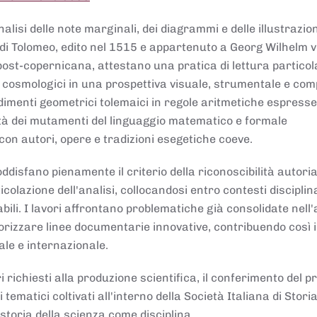
lisi delle note marginali, dei diagrammi e delle illustrazion
di Tolomeo, edito nel 1515 e appartenuto a Georg Wilhelm 
post-copernicana, attestano una pratica di lettura partico
 cosmologici in una prospettiva visuale, strumentale e com
dimenti geometrici tolemaici in regole aritmetiche espresse
sità dei mutamenti del linguaggio matematico e formale
con autori, opere e tradizioni esegetiche coeve.
disfano pienamente il criterio della riconoscibilità autoria
colazione dell'analisi, collocandosi entro contesti disciplin
bili. I lavori affrontano problematiche già consolidate nell
alorizzare linee documentarie innovative, contribuendo così 
ale e internazionale.
 richiesti alla produzione scientifica, il conferimento del p
 tematici coltivati all'interno della Società Italiana di Storia
storia della scienza come disciplina.