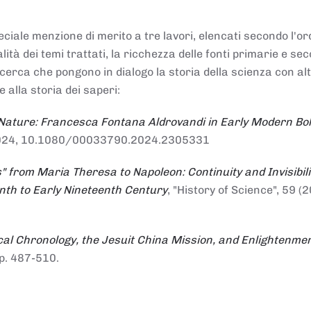
ciale menzione di merito a tre lavori, elencati secondo l'or
nalità dei temi trattati, la ricchezza delle fonti primarie e se
ricerca che pongono in dialogo la storia della scienza con al
e alla storia dei saperi:
 Nature: Francesca Fontana Aldrovandi in Early Modern Bo
io 2024, 10.1080/00033790.2024.2305331
" from Maria Theresa to Napoleon: Continuity and Invisibili
enth to Early Nineteenth Century
, "History of Science", 59 (2
al Chronology, the Jesuit China Mission, and Enlightenme
pp. 487-510.