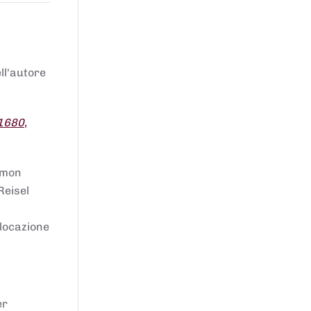
ell'autore
 1680
,
lomon
Reisel
llocazione
er