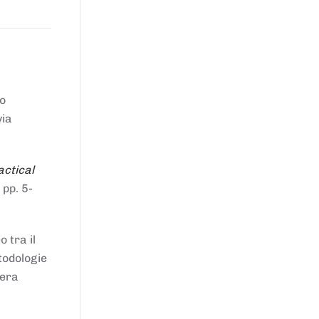
to
via
actical
 pp. 5-
 tra il
todologie
iera