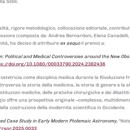
lla SISS.
alità, rigore metodologico, collocazione editoriale, contribu
mmissione (composta da: Andrea Bernardoni, Elena Canadelli,
ità, ha deciso di attribuire
ex aequo
il premio a:
n: Political and Medical Controversies around the New Obst
ps://doi.org/10.1080/00033790.2024.2382436
ll'ostetricia come disciplina medica durante la Rivoluzione 
raversa la storia della medicina, la storia di genere e la st
stituzioni mediche, delle pratiche chirurgiche e dei dibattit
 saggio offre una prospettiva originale –complessa, multidimen
ella costruzione della modernità scientifica in Occidente.
red Case Study in Early Modern Ptolemaic Astronomy
, "Not
8/rsnr.2025.0033