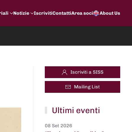
iali
Notizie
Iscriviti
Contatti
Area soci
About Us
Iscriviti a SISS
Mailing List
Ultimi eventi
08 Set 2026