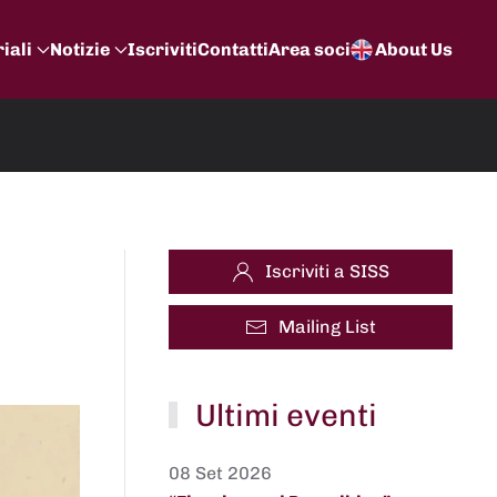
iali
Notizie
Iscriviti
Contatti
Area soci
About Us
Iscriviti a SISS
Mailing List
Ultimi eventi
08 Set 2026