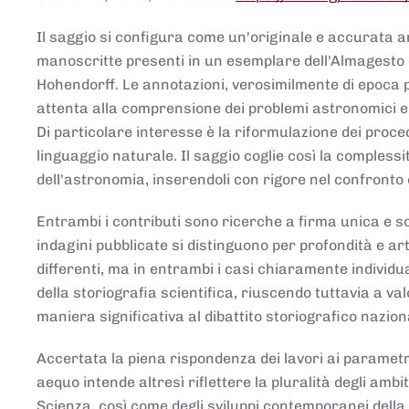
Il saggio si configura come un'originale e accurata ana
manoscritte presenti in un esemplare dell'Almagesto 
Hohendorff. Le annotazioni, verosimilmente di epoca 
attenta alla comprensione dei problemi astronomici e
Di particolare interesse è la riformulazione dei proce
linguaggio naturale. Il saggio coglie così la comples
dell'astronomia, inserendoli con rigore nel confronto 
Entrambi i contributi sono ricerche a firma unica e sod
indagini pubblicate si distinguono per profondità e arti
differenti, ma in entrambi i casi chiaramente individua
della storiografia scientifica, riuscendo tuttavia a v
maniera significativa al dibattito storiografico nazion
Accertata la piena rispondenza dei lavori ai parametri
aequo intende altresì riflettere la pluralità degli ambiti
Scienza, così come degli sviluppi contemporanei della 