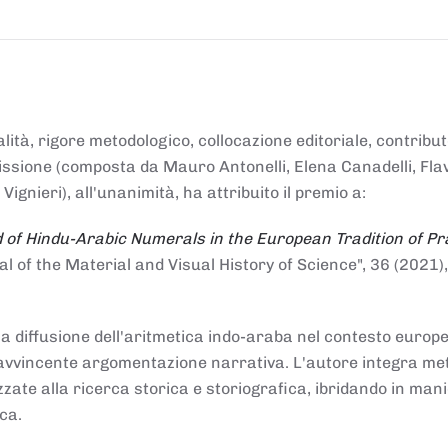
alità, rigore metodologico, collocazione editoriale, contribu
mmissione (composta da Mauro Antonelli, Elena Canadelli, Fla
gnieri), all'unanimità, ha attribuito il
premio
a:
 of Hindu-Arabic Numerals in the European Tradition of Pr
al of the Material and Visual History of Science", 36 (2021),
la diffusione dell'aritmetica indo-araba nel contesto europeo
e e avvincente argomentazione narrativa. L'autore integra me
izzate alla ricerca storica e storiografica, ibridando in man
ca.