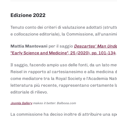
Edizione 2022
Tenuto conto dei criteri di valutazione adottati (strut
e collocazione editoriale), la Commissione, all'unanimit
Mattia Mantovani
per il saggio
Descartes' Man Under
"Early Science and Medicine", 25 (2020), pp. 101-134
Il saggio, facendo ampio uso delle fonti, da un lato me
Reisel in rapporto al cartesianesimo e alla medicina del
come mediatore tra la Royal Society e l'Academia Nat
letteratura più recente, rappresentano certamente la 
editoriale di rilievo.
Joomla Gallery
makes it better. Balbooa.com
La commissione ha deciso inoltre di attribuire una spe