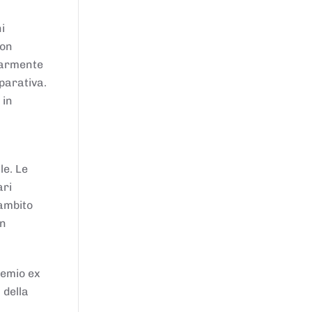
i
von
larmente
parativa.
 in
le. Le
ari
'ambito
in
remio ex
 della