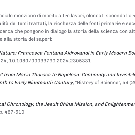
ciale menzione di merito a tre lavori, elencati secondo l'or
nalità dei temi trattati, la ricchezza delle fonti primarie e se
ricerca che pongono in dialogo la storia della scienza con al
e alla storia dei saperi:
 Nature: Francesca Fontana Aldrovandi in Early Modern Bo
io 2024, 10.1080/00033790.2024.2305331
" from Maria Theresa to Napoleon: Continuity and Invisibili
enth to Early Nineteenth Century
, "History of Science", 59 (2
al Chronology, the Jesuit China Mission, and Enlightenme
pp. 487-510.