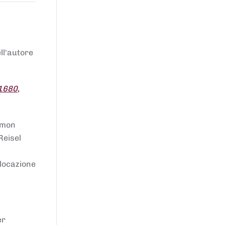
ell'autore
 1680
,
lomon
Reisel
llocazione
er