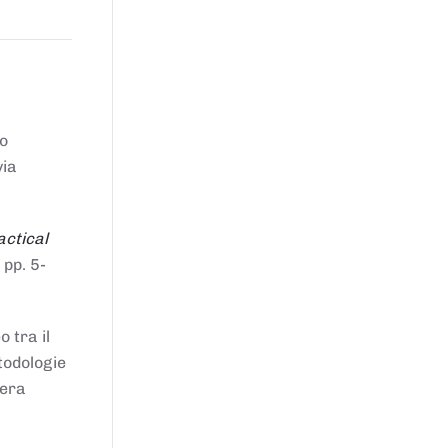
to
via
actical
 pp. 5-
 tra il
todologie
iera