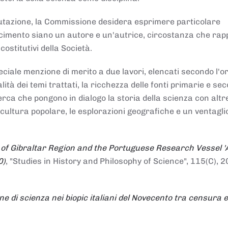
alutazione, la Commissione desidera esprimere particolare
noscimento siano un autore e un'autrice, circostanza che ra
costitutivi della Società.
ciale menzione di merito a due lavori, elencati secondo l'o
nalità dei temi trattati, la ricchezza delle fonti primarie e se
icerca che pongono in dialogo la storia della scienza con altr
 cultura popolare, le esplorazioni geografiche e un ventagli
 of Gibraltar Region and the Portuguese Research Vessel '
0)
, "Studies in History and Philosophy of Science", 115(C), 2
ne di scienza nei biopic italiani del Novecento tra censura e