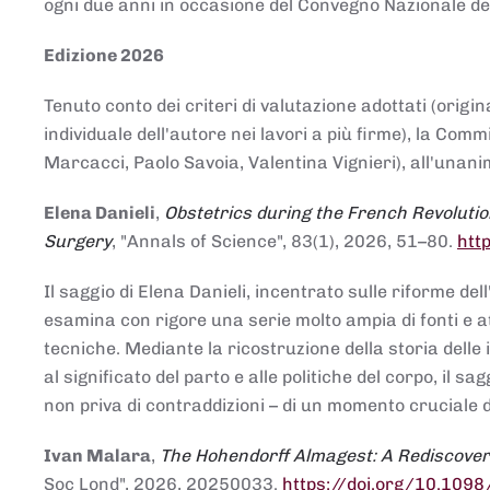
ogni due anni in occasione del Convegno Nazionale de
Edizione 2026
Tenuto conto dei criteri di valutazione adottati (origin
individuale dell'autore nei lavori a più firme), la Co
Marcacci, Paolo Savoia, Valentina Vignieri), all'unanim
Elena Danieli
,
Obstetrics during the French Revolutio
Surgery
, "Annals of Science", 83(1), 2026, 51–80.
htt
Il saggio di Elena Danieli, incentrato sulle riforme de
esamina con rigore una serie molto ampia di fonti e att
tecniche. Mediante la ricostruzione della storia delle i
al significato del parto e alle politiche del corpo, il
non priva di contraddizioni – di un momento cruciale d
Ivan Malara
,
The Hohendorff Almagest: A Rediscove
Soc Lond", 2026, 20250033.
https://doi.org/10.109