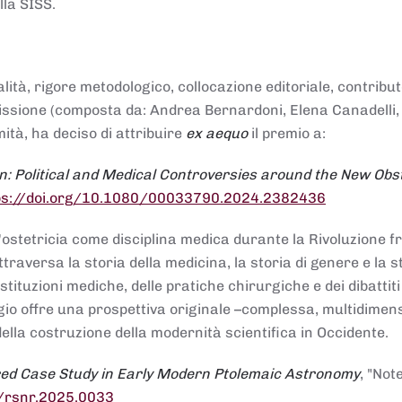
lla SISS.
alità, rigore metodologico, collocazione editoriale, contribu
mmissione (composta da: Andrea Bernardoni, Elena Canadelli,
ità, ha deciso di attribuire
ex aequo
il premio a:
n: Political and Medical Controversies around the New Obst
ps://doi.org/10.1080/00033790.2024.2382436
ll'ostetricia come disciplina medica durante la Rivoluzione 
raversa la storia della medicina, la storia di genere e la st
stituzioni mediche, delle pratiche chirurgiche e dei dibattit
 saggio offre una prospettiva originale –complessa, multidimen
ella costruzione della modernità scientifica in Occidente.
red Case Study in Early Modern Ptolemaic Astronomy
, "Not
8/rsnr.2025.0033