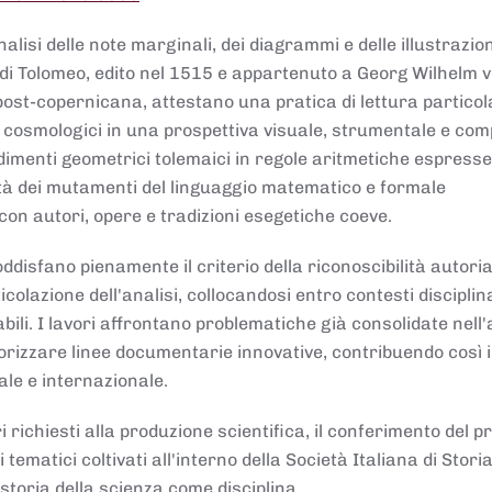
lisi delle note marginali, dei diagrammi e delle illustrazion
di Tolomeo, edito nel 1515 e appartenuto a Georg Wilhelm 
post-copernicana, attestano una pratica di lettura partico
 cosmologici in una prospettiva visuale, strumentale e com
dimenti geometrici tolemaici in regole aritmetiche espresse
sità dei mutamenti del linguaggio matematico e formale
con autori, opere e tradizioni esegetiche coeve.
disfano pienamente il criterio della riconoscibilità autoria
colazione dell'analisi, collocandosi entro contesti disciplin
bili. I lavori affrontano problematiche già consolidate nell
alorizzare linee documentarie innovative, contribuendo così 
ale e internazionale.
 richiesti alla produzione scientifica, il conferimento del p
 tematici coltivati all'interno della Società Italiana di Storia
storia della scienza come disciplina.