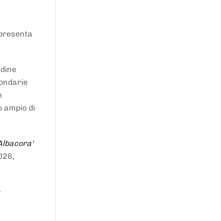
ppresenta
rdine
condarie
e
o ampio di
Albacora'
026,