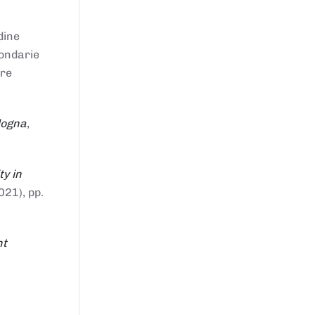
dine
condarie
tre
logna
,
ty in
021), pp.
nt