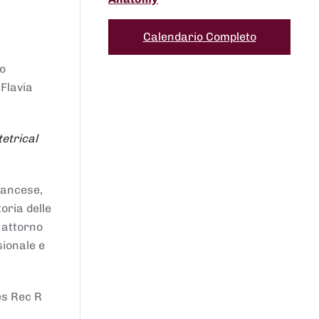
Calendario Completo
to
 Flavia
etrical
francese,
oria delle
i attorno
sionale e
es Rec R