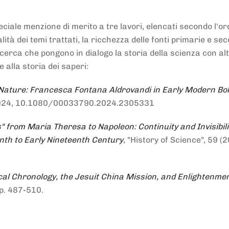
ciale menzione di merito a tre lavori, elencati secondo l'or
nalità dei temi trattati, la ricchezza delle fonti primarie e se
ricerca che pongono in dialogo la storia della scienza con al
e alla storia dei saperi:
 Nature: Francesca Fontana Aldrovandi in Early Modern Bo
io 2024, 10.1080/00033790.2024.2305331
" from Maria Theresa to Napoleon: Continuity and Invisibili
enth to Early Nineteenth Century
, "History of Science", 59 (2
al Chronology, the Jesuit China Mission, and Enlightenme
pp. 487-510.