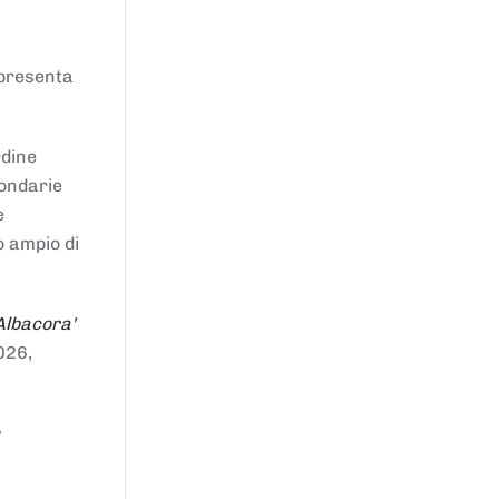
ppresenta
rdine
condarie
e
o ampio di
Albacora'
026,