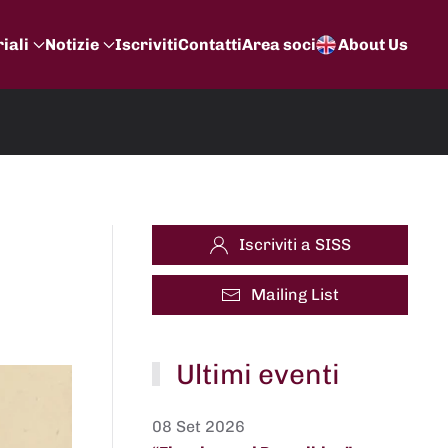
iali
Notizie
Iscriviti
Contatti
Area soci
About Us
Iscriviti a SISS
Mailing List
Ultimi eventi
08 Set 2026