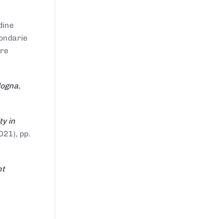
dine
condarie
tre
logna
,
ty in
021), pp.
nt