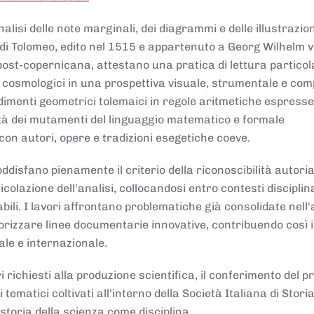
lisi delle note marginali, dei diagrammi e delle illustrazion
di Tolomeo, edito nel 1515 e appartenuto a Georg Wilhelm 
post-copernicana, attestano una pratica di lettura partico
 cosmologici in una prospettiva visuale, strumentale e com
dimenti geometrici tolemaici in regole aritmetiche espresse
sità dei mutamenti del linguaggio matematico e formale
con autori, opere e tradizioni esegetiche coeve.
disfano pienamente il criterio della riconoscibilità autoria
colazione dell'analisi, collocandosi entro contesti disciplin
bili. I lavori affrontano problematiche già consolidate nell
alorizzare linee documentarie innovative, contribuendo così 
ale e internazionale.
 richiesti alla produzione scientifica, il conferimento del p
 tematici coltivati all'interno della Società Italiana di Storia
storia della scienza come disciplina.