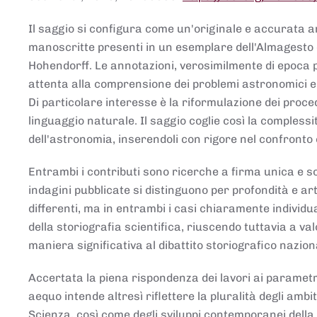
Il saggio si configura come un'originale e accurata ana
manoscritte presenti in un esemplare dell'Almagesto 
Hohendorff. Le annotazioni, verosimilmente di epoca 
attenta alla comprensione dei problemi astronomici e
Di particolare interesse è la riformulazione dei proce
linguaggio naturale. Il saggio coglie così la comples
dell'astronomia, inserendoli con rigore nel confronto 
Entrambi i contributi sono ricerche a firma unica e sod
indagini pubblicate si distinguono per profondità e arti
differenti, ma in entrambi i casi chiaramente individua
della storiografia scientifica, riuscendo tuttavia a v
maniera significativa al dibattito storiografico nazion
Accertata la piena rispondenza dei lavori ai parametri
aequo intende altresì riflettere la pluralità degli ambiti
Scienza, così come degli sviluppi contemporanei della 