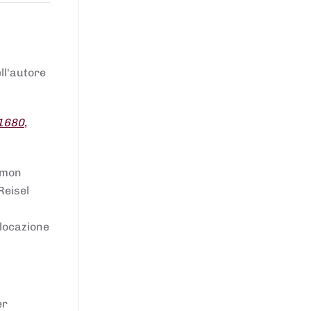
ell'autore
 1680
,
lomon
Reisel
llocazione
er