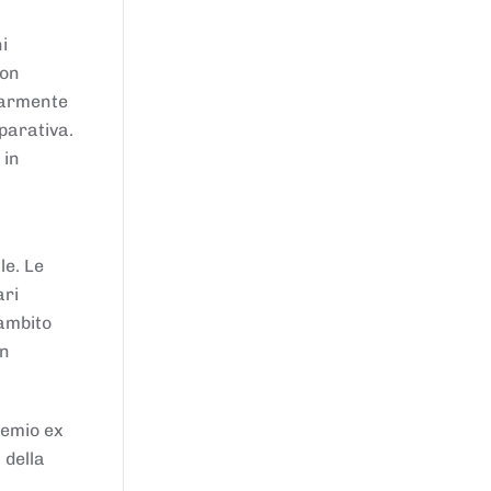
i
von
larmente
parativa.
 in
le. Le
ari
'ambito
in
remio ex
 della