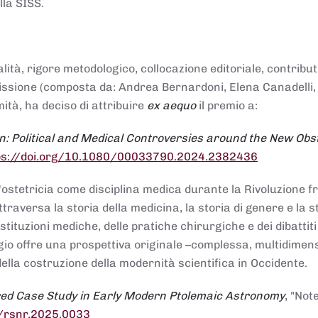
lla SISS.
alità, rigore metodologico, collocazione editoriale, contribu
mmissione (composta da: Andrea Bernardoni, Elena Canadelli,
ità, ha deciso di attribuire
ex aequo
il premio a:
n: Political and Medical Controversies around the New Obst
ps://doi.org/10.1080/00033790.2024.2382436
ll'ostetricia come disciplina medica durante la Rivoluzione 
raversa la storia della medicina, la storia di genere e la st
stituzioni mediche, delle pratiche chirurgiche e dei dibattit
 saggio offre una prospettiva originale –complessa, multidimen
ella costruzione della modernità scientifica in Occidente.
red Case Study in Early Modern Ptolemaic Astronomy
, "Not
8/rsnr.2025.0033