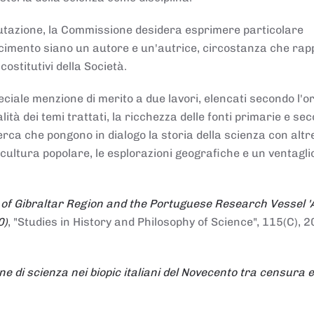
alutazione, la Commissione desidera esprimere particolare
noscimento siano un autore e un'autrice, circostanza che ra
costitutivi della Società.
ciale menzione di merito a due lavori, elencati secondo l'o
nalità dei temi trattati, la ricchezza delle fonti primarie e se
icerca che pongono in dialogo la storia della scienza con altr
 cultura popolare, le esplorazioni geografiche e un ventagli
 of Gibraltar Region and the Portuguese Research Vessel '
0)
, "Studies in History and Philosophy of Science", 115(C), 2
ne di scienza nei biopic italiani del Novecento tra censura e