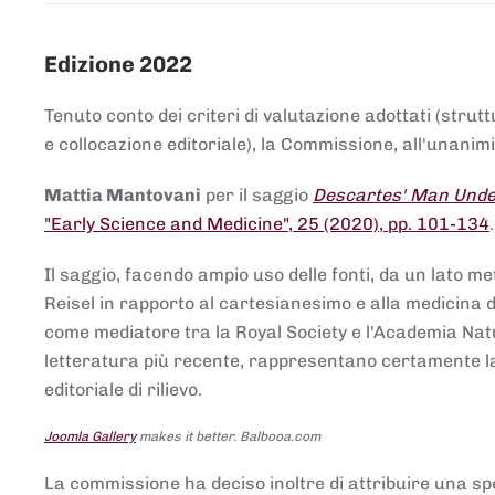
Edizione 2022
Tenuto conto dei criteri di valutazione adottati (strut
e collocazione editoriale), la Commissione, all'unanimit
Mattia Mantovani
per il saggio
Descartes' Man Under
"Early Science and Medicine", 25 (2020), pp. 101-134
Il saggio, facendo ampio uso delle fonti, da un lato me
Reisel in rapporto al cartesianesimo e alla medicina del
come mediatore tra la Royal Society e l'Academia Nat
letteratura più recente, rappresentano certamente la 
editoriale di rilievo.
Joomla Gallery
makes it better. Balbooa.com
La commissione ha deciso inoltre di attribuire una spe