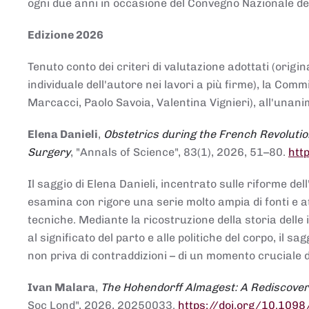
ogni due anni in occasione del Convegno Nazionale de
Edizione 2026
Tenuto conto dei criteri di valutazione adottati (origin
individuale dell'autore nei lavori a più firme), la Co
Marcacci, Paolo Savoia, Valentina Vignieri), all'unanim
Elena Danieli
,
Obstetrics during the French Revolutio
Surgery
, "Annals of Science", 83(1), 2026, 51–80.
htt
Il saggio di Elena Danieli, incentrato sulle riforme de
esamina con rigore una serie molto ampia di fonti e att
tecniche. Mediante la ricostruzione della storia delle i
al significato del parto e alle politiche del corpo, il
non priva di contraddizioni – di un momento cruciale d
Ivan Malara
,
The Hohendorff Almagest: A Rediscove
Soc Lond", 2026, 20250033.
https://doi.org/10.109