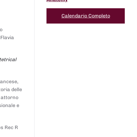
Calendario Completo
to
 Flavia
etrical
francese,
oria delle
i attorno
sionale e
es Rec R