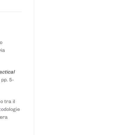
to
via
actical
 pp. 5-
 tra il
todologie
iera