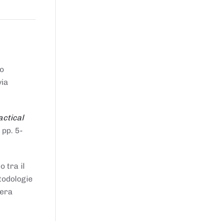
to
via
actical
 pp. 5-
 tra il
todologie
iera