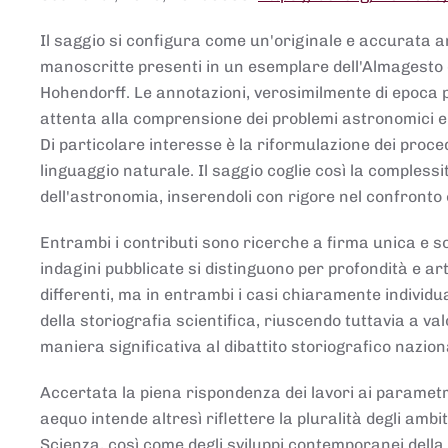
Il saggio si configura come un'originale e accurata ana
manoscritte presenti in un esemplare dell'Almagesto 
Hohendorff. Le annotazioni, verosimilmente di epoca 
attenta alla comprensione dei problemi astronomici e
Di particolare interesse è la riformulazione dei proce
linguaggio naturale. Il saggio coglie così la comples
dell'astronomia, inserendoli con rigore nel confronto 
Entrambi i contributi sono ricerche a firma unica e sod
indagini pubblicate si distinguono per profondità e arti
differenti, ma in entrambi i casi chiaramente individua
della storiografia scientifica, riuscendo tuttavia a v
maniera significativa al dibattito storiografico nazion
Accertata la piena rispondenza dei lavori ai parametri
aequo intende altresì riflettere la pluralità degli ambiti
Scienza, così come degli sviluppi contemporanei della 