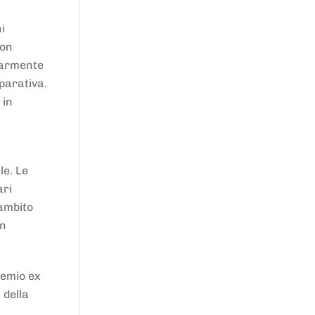
i
von
larmente
parativa.
 in
le. Le
ari
'ambito
in
remio ex
 della