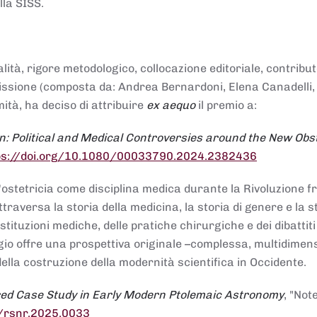
lla SISS.
alità, rigore metodologico, collocazione editoriale, contribu
mmissione (composta da: Andrea Bernardoni, Elena Canadelli,
ità, ha deciso di attribuire
ex aequo
il premio a:
n: Political and Medical Controversies around the New Obst
ps://doi.org/10.1080/00033790.2024.2382436
ll'ostetricia come disciplina medica durante la Rivoluzione 
raversa la storia della medicina, la storia di genere e la st
stituzioni mediche, delle pratiche chirurgiche e dei dibattit
 saggio offre una prospettiva originale –complessa, multidimen
ella costruzione della modernità scientifica in Occidente.
red Case Study in Early Modern Ptolemaic Astronomy
, "Not
8/rsnr.2025.0033