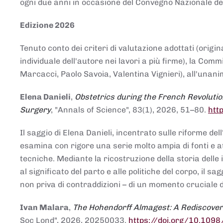
ogni due anni in occasione del Convegno Nazionale de
Edizione 2026
Tenuto conto dei criteri di valutazione adottati (origin
individuale dell'autore nei lavori a più firme), la Co
Marcacci, Paolo Savoia, Valentina Vignieri), all'unanim
Elena Danieli
,
Obstetrics during the French Revolutio
Surgery
, "Annals of Science", 83(1), 2026, 51–80.
htt
Il saggio di Elena Danieli, incentrato sulle riforme de
esamina con rigore una serie molto ampia di fonti e att
tecniche. Mediante la ricostruzione della storia delle i
al significato del parto e alle politiche del corpo, il
non priva di contraddizioni – di un momento cruciale d
Ivan Malara
,
The Hohendorff Almagest: A Rediscove
Soc Lond", 2026, 20250033.
https://doi.org/10.109