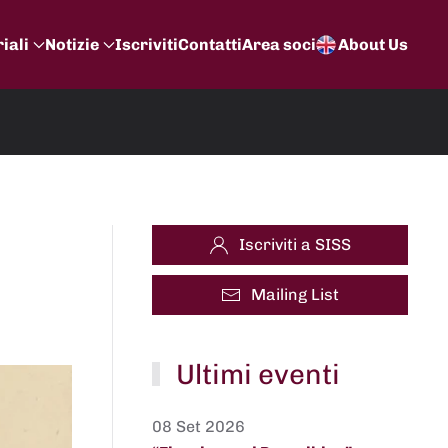
iali
Notizie
Iscriviti
Contatti
Area soci
About Us
Iscriviti a SISS
Mailing List
Ultimi eventi
08 Set 2026