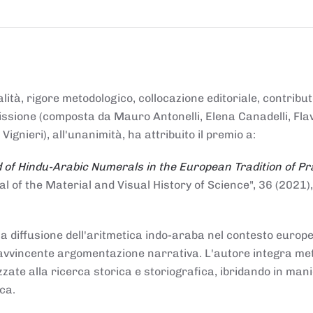
alità, rigore metodologico, collocazione editoriale, contribu
mmissione (composta da Mauro Antonelli, Elena Canadelli, Fla
gnieri), all'unanimità, ha attribuito il
premio
a:
 of Hindu-Arabic Numerals in the European Tradition of Pr
al of the Material and Visual History of Science", 36 (2021),
la diffusione dell'aritmetica indo-araba nel contesto europeo
e e avvincente argomentazione narrativa. L'autore integra me
izzate alla ricerca storica e storiografica, ibridando in man
ca.