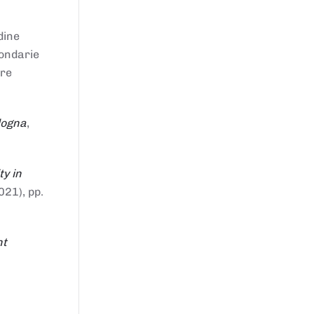
dine
condarie
tre
logna
,
ty in
021), pp.
nt