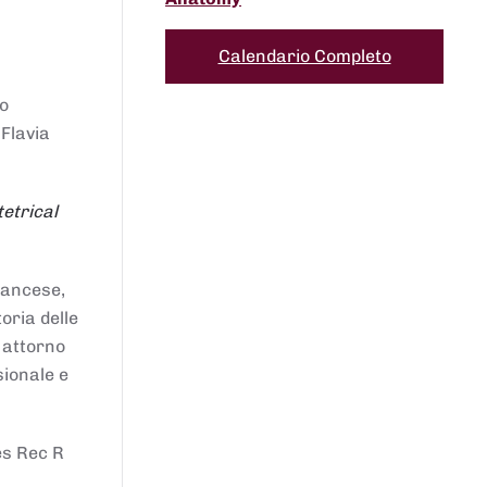
Calendario Completo
to
 Flavia
etrical
francese,
oria delle
i attorno
sionale e
es Rec R