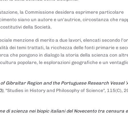
alutazione, la Commissione desidera esprimere particolare
noscimento siano un autore e un'autrice, circostanza che ra
costitutivi della Società.
ciale menzione di merito a due lavori, elencati secondo l'o
nalità dei temi trattati, la ricchezza delle fonti primarie e se
icerca che pongono in dialogo la storia della scienza con altr
 cultura popolare, le esplorazioni geografiche e un ventagli
 of Gibraltar Region and the Portuguese Research Vessel '
0)
, "Studies in History and Philosophy of Science", 115(C), 2
ne di scienza nei biopic italiani del Novecento tra censura e