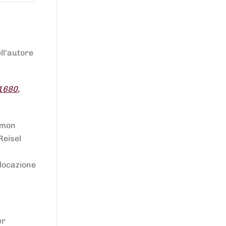
ell'autore
 1680
,
lomon
Reisel
llocazione
er