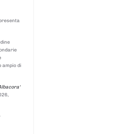
ppresenta
rdine
condarie
e
o ampio di
Albacora'
026,