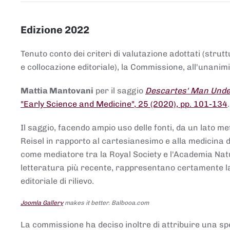
Edizione 2022
Tenuto conto dei criteri di valutazione adottati (strut
e collocazione editoriale), la Commissione, all'unanimit
Mattia Mantovani
per il saggio
Descartes' Man Under
"Early Science and Medicine", 25 (2020), pp. 101-134
Il saggio, facendo ampio uso delle fonti, da un lato me
Reisel in rapporto al cartesianesimo e alla medicina del
come mediatore tra la Royal Society e l'Academia Nat
letteratura più recente, rappresentano certamente la 
editoriale di rilievo.
Joomla Gallery
makes it better. Balbooa.com
La commissione ha deciso inoltre di attribuire una spe