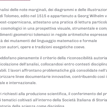
lisi delle note marginali, dei diagrammi e delle illustrazion
di Tolomeo, edito nel 1515 e appartenuto a Georg Wilhelm 
post-copernicana, attestano una pratica di lettura partico
 cosmologici in una prospettiva visuale, strumentale e com
dimenti geometrici tolemaici in regole aritmetiche espresse
sità dei mutamenti del linguaggio matematico e formale
con autori, opere e tradizioni esegetiche coeve.
disfano pienamente il criterio della riconoscibilità autoria
colazione dell'analisi, collocandosi entro contesti disciplin
bili. I lavori affrontano problematiche già consolidate nell
alorizzare linee documentarie innovative, contribuendo così 
ale e internazionale.
 richiesti alla produzione scientifica, il conferimento del p
 tematici coltivati all'interno della Società Italiana di Storia
storia della scienza come disciplina.