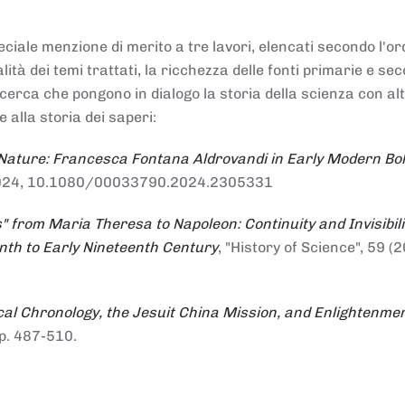
ciale menzione di merito a tre lavori, elencati secondo l'or
nalità dei temi trattati, la ricchezza delle fonti primarie e se
ricerca che pongono in dialogo la storia della scienza con al
e alla storia dei saperi:
 Nature: Francesca Fontana Aldrovandi in Early Modern Bo
io 2024, 10.1080/00033790.2024.2305331
" from Maria Theresa to Napoleon: Continuity and Invisibili
enth to Early Nineteenth Century
, "History of Science", 59 (2
al Chronology, the Jesuit China Mission, and Enlightenme
pp. 487-510.