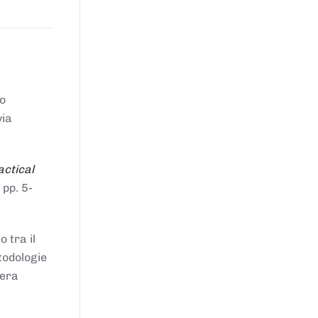
to
via
actical
 pp. 5-
 tra il
todologie
iera