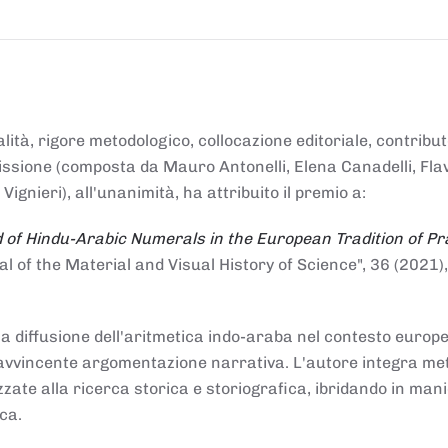
alità, rigore metodologico, collocazione editoriale, contribu
mmissione (composta da Mauro Antonelli, Elena Canadelli, Fla
gnieri), all'unanimità, ha attribuito il
premio
a:
 of Hindu-Arabic Numerals in the European Tradition of Pr
al of the Material and Visual History of Science", 36 (2021),
la diffusione dell'aritmetica indo-araba nel contesto europeo
e e avvincente argomentazione narrativa. L'autore integra me
izzate alla ricerca storica e storiografica, ibridando in man
ca.