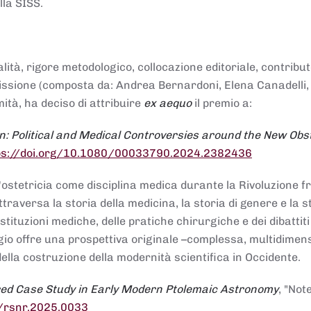
lla SISS.
alità, rigore metodologico, collocazione editoriale, contribu
mmissione (composta da: Andrea Bernardoni, Elena Canadelli,
ità, ha deciso di attribuire
ex aequo
il premio a:
n: Political and Medical Controversies around the New Obst
ps://doi.org/10.1080/00033790.2024.2382436
ll'ostetricia come disciplina medica durante la Rivoluzione 
raversa la storia della medicina, la storia di genere e la st
stituzioni mediche, delle pratiche chirurgiche e dei dibattit
 saggio offre una prospettiva originale –complessa, multidimen
ella costruzione della modernità scientifica in Occidente.
red Case Study in Early Modern Ptolemaic Astronomy
, "Not
8/rsnr.2025.0033