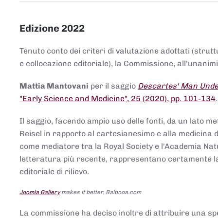
Edizione 2022
Tenuto conto dei criteri di valutazione adottati (strut
e collocazione editoriale), la Commissione, all'unanimit
Mattia Mantovani
per il saggio
Descartes' Man Under
"Early Science and Medicine", 25 (2020), pp. 101-134
Il saggio, facendo ampio uso delle fonti, da un lato me
Reisel in rapporto al cartesianesimo e alla medicina del
come mediatore tra la Royal Society e l'Academia Nat
letteratura più recente, rappresentano certamente la 
editoriale di rilievo.
Joomla Gallery
makes it better. Balbooa.com
La commissione ha deciso inoltre di attribuire una spe