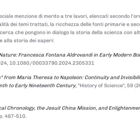
ciale menzione di merito a tre lavori, elencati secondo l'or
nalità dei temi trattati, la ricchezza delle fonti primarie e se
ricerca che pongono in dialogo la storia della scienza con al
e alla storia dei saperi:
 Nature: Francesca Fontana Aldrovandi in Early Modern Bo
io 2024, 10.1080/00033790.2024.2305331
" from Maria Theresa to Napoleon: Continuity and Invisibili
enth to Early Nineteenth Century
, "History of Science", 59 (2
al Chronology, the Jesuit China Mission, and Enlightenme
pp. 487-510.