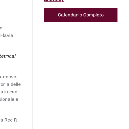
Calendario Completo
to
 Flavia
etrical
francese,
oria delle
i attorno
sionale e
es Rec R