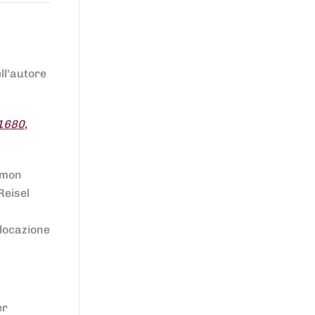
ell'autore
 1680
,
lomon
Reisel
llocazione
er