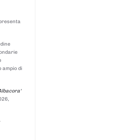
ppresenta
rdine
condarie
e
o ampio di
Albacora'
026,