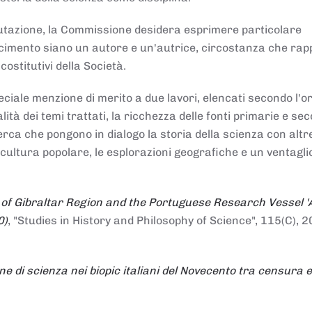
alutazione, la Commissione desidera esprimere particolare
noscimento siano un autore e un'autrice, circostanza che ra
costitutivi della Società.
ciale menzione di merito a due lavori, elencati secondo l'o
nalità dei temi trattati, la ricchezza delle fonti primarie e se
icerca che pongono in dialogo la storia della scienza con altr
 cultura popolare, le esplorazioni geografiche e un ventagli
 of Gibraltar Region and the Portuguese Research Vessel '
0)
, "Studies in History and Philosophy of Science", 115(C), 2
ne di scienza nei biopic italiani del Novecento tra censura e