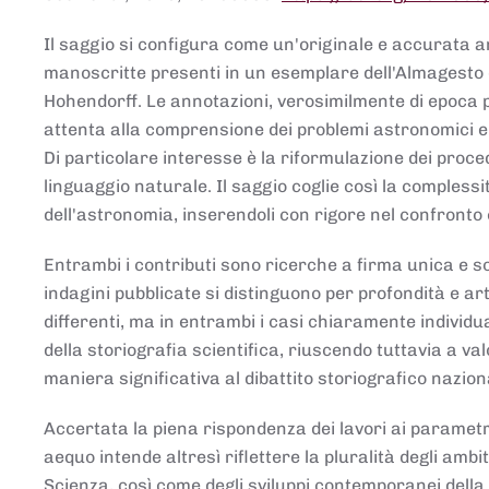
Il saggio si configura come un'originale e accurata ana
manoscritte presenti in un esemplare dell'Almagesto 
Hohendorff. Le annotazioni, verosimilmente di epoca 
attenta alla comprensione dei problemi astronomici e
Di particolare interesse è la riformulazione dei proce
linguaggio naturale. Il saggio coglie così la comples
dell'astronomia, inserendoli con rigore nel confronto 
Entrambi i contributi sono ricerche a firma unica e sod
indagini pubblicate si distinguono per profondità e arti
differenti, ma in entrambi i casi chiaramente individua
della storiografia scientifica, riuscendo tuttavia a v
maniera significativa al dibattito storiografico nazion
Accertata la piena rispondenza dei lavori ai parametri
aequo intende altresì riflettere la pluralità degli ambiti
Scienza, così come degli sviluppi contemporanei della 