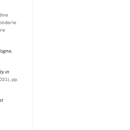
dine
condarie
tre
logna
,
ty in
021), pp.
nt