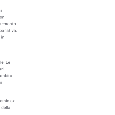
i
von
larmente
parativa.
 in
le. Le
ari
'ambito
in
remio ex
 della