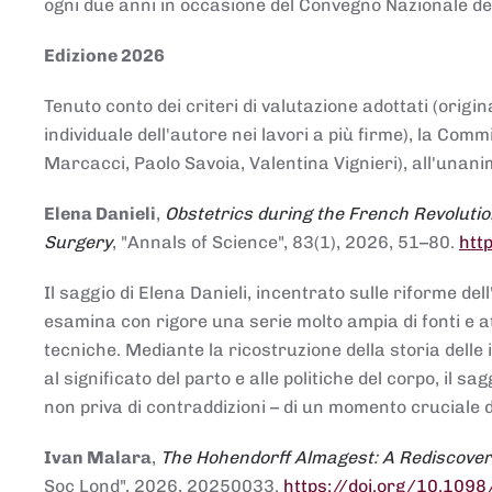
ogni due anni in occasione del Convegno Nazionale de
Edizione 2026
Tenuto conto dei criteri di valutazione adottati (origin
individuale dell'autore nei lavori a più firme), la Co
Marcacci, Paolo Savoia, Valentina Vignieri), all'unanim
Elena Danieli
,
Obstetrics during the French Revolutio
Surgery
, "Annals of Science", 83(1), 2026, 51–80.
htt
Il saggio di Elena Danieli, incentrato sulle riforme de
esamina con rigore una serie molto ampia di fonti e att
tecniche. Mediante la ricostruzione della storia delle i
al significato del parto e alle politiche del corpo, il
non priva di contraddizioni – di un momento cruciale d
Ivan Malara
,
The Hohendorff Almagest: A Rediscove
Soc Lond", 2026, 20250033.
https://doi.org/10.109