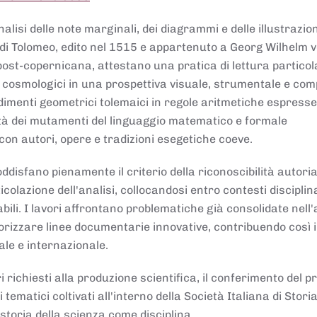
lisi delle note marginali, dei diagrammi e delle illustrazion
di Tolomeo, edito nel 1515 e appartenuto a Georg Wilhelm 
post-copernicana, attestano una pratica di lettura partico
 cosmologici in una prospettiva visuale, strumentale e com
dimenti geometrici tolemaici in regole aritmetiche espresse
sità dei mutamenti del linguaggio matematico e formale
con autori, opere e tradizioni esegetiche coeve.
disfano pienamente il criterio della riconoscibilità autoria
colazione dell'analisi, collocandosi entro contesti disciplin
bili. I lavori affrontano problematiche già consolidate nell
alorizzare linee documentarie innovative, contribuendo così 
ale e internazionale.
 richiesti alla produzione scientifica, il conferimento del p
 tematici coltivati all'interno della Società Italiana di Storia
storia della scienza come disciplina.