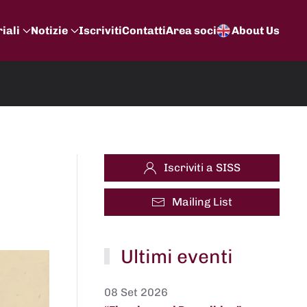
iali
Notizie
Iscriviti
Contatti
Area soci
About Us
Iscriviti a SISS
Mailing List
Ultimi eventi
08 Set 2026